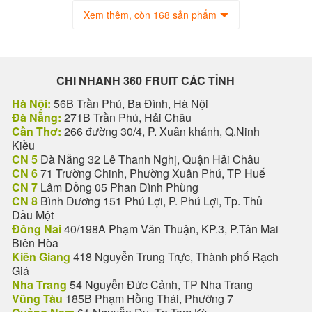
Xem thêm, còn 168 sản phẩm
CHI NHANH 360 FRUIT CÁC TỈNH
Hà Nội:
56B Trần Phú, Ba Đình, Hà Nội
Đà Nẵng:
271B Trần Phú, Hải Châu
Cần Thơ:
266 đường 30/4, P. Xuân khánh, Q.Ninh
Kiều
CN 5
Đà Nẵng 32 Lê Thanh Nghị, Quận Hải Châu
CN 6
71 Trường Chinh, Phường Xuân Phú, TP Huế
CN 7
Lâm Đồng 05 Phan Đình Phùng
CN 8
Bình Dương 151 Phú Lợi, P. Phú Lợi, Tp. Thủ
Dầu Một
Đồng Nai
40/198A Phạm Văn Thuận, KP.3, P.Tân Mai
Biên Hòa
Kiên Giang
418 Nguyễn Trung Trực, Thành phố Rạch
Giá
Nha Trang
54 Nguyễn Đức Cảnh, TP Nha Trang
Vũng Tàu
185B Phạm Hồng Thái, Phường 7