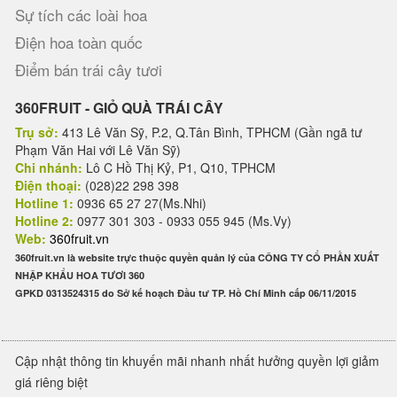
Sự tích các loài hoa
Điện hoa toàn quốc
Điểm bán trái cây tươi
360FRUIT - GIỎ QUÀ TRÁI CÂY
Trụ sở:
413 Lê Văn Sỹ, P.2, Q.Tân Bình, TPHCM (Gần ngã tư
Phạm Văn Hai với Lê Văn Sỹ)
Chi nhánh:
Lô C Hồ Thị Kỷ, P1, Q10, TPHCM
Điện thoại:
(028)22 298 398
Hotline 1:
0936 65 27 27(Ms.Nhi)
Hotline 2:
0977 301 303 - 0933 055 945 (Ms.Vy)
Web:
360fruit.vn
360fruit.vn là website trực thuộc quyền quản lý của CÔNG TY CỔ PHẦN XUẤT
NHẬP KHẨU HOA TƯƠI 360
GPKD 0313524315 do Sở kế hoạch Đầu tư TP. Hồ Chí Minh cấp 06/11/2015
Cập nhật thông tin khuyến mãi nhanh nhất hưởng quyền lợi giảm
giá riêng biệt