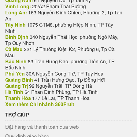
Quảng Nam
61 Nguyễn Du, Tp Tam Kỳ
Vĩnh Long:
20/A2 Phạm Thái Bường
Long An:
163 Nguyễn Đình Chiểu, Phường 3, Tp Tân
An
Tây Ninh
1075 CTM8, phường Hiệp Ninh, TP Tây
Ninh
Bình Định
340 Nguyễn Thái Học, phường Ngô Mây,
Tp Quy Nhơn
Cà Mau
221 Lý Thường Kiệt, K2, Phường 6, Tp Cà
Mau
Bắc Ninh
83 Trần Hưng Đạo, phường Tiền An, TP
Bắc Ninh
Phú Yên
30A Nguyễn Công Trứ, TP Tuy Hòa
Quảng Bình
41 Trần Hưng Đạo, Tp Đồng Hới
Quảng Trị
92 Nguyễn Trãi, TP Đông Hà
Hà Tĩnh
54 Phan Đình Phùng, TP Hà Tĩnh
Thanh Hóa
177 Lê Lai, TP Thanh Hóa
Xem thêm Chi nhánh 360Fruit
TRỢ GIÚP
Đặt hàng và thanh toán qua web
Quy định giao hàng