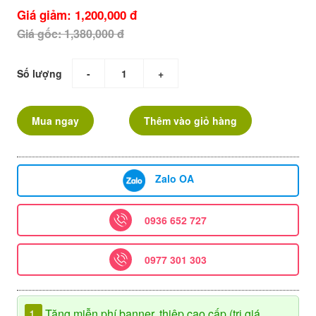
Giá giảm: 1,200,000 đ
Giá gốc: 1,380,000 đ
Số lượng
-
+
Mua ngay
Thêm vào giỏ hàng
Zalo OA
0936 652 727
0977 301 303
1.
Tặng miễn phí banner, thiệp cao cấp (trị giá