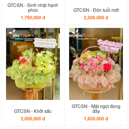
GTCSN - Sinh nhật hạnh
phúc
GTCSN - Đón tuổi mới
1,790,000 đ
2,500,000 đ
GTCSN - Mật ngọt đong
GTCSN - Khởi sắc
đầy
2,000,000 đ
1,850,000 đ