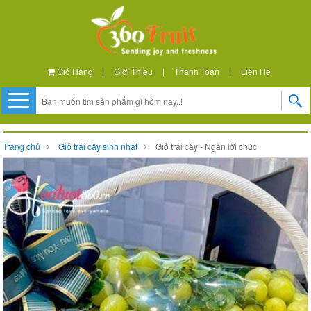
Giỏ Hàng
|
Giới Thiệu
|
Thanh Toán
|
Liên Hệ
Trang chủ
Giỏ trái cây sinh nhật
Giỏ trái cây - Ngàn lời chúc