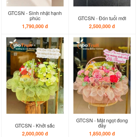
GTCSN - Sinh nhật hạnh
phúc
GTCSN - Đón tuổi mới
1,790,000 đ
2,500,000 đ
GTCSN - Mật ngọt đong
GTCSN - Khởi sắc
đầy
2,000,000 đ
1,850,000 đ