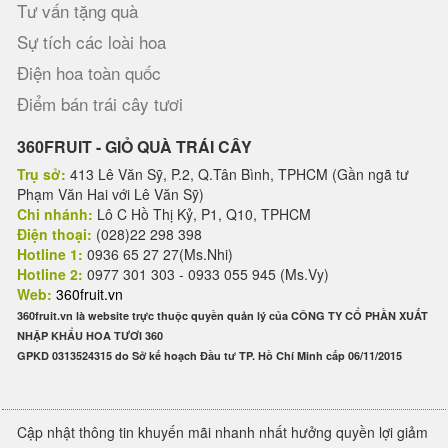
Tư vấn tặng quà
Sự tích các loài hoa
Điện hoa toàn quốc
Điểm bán trái cây tươi
360FRUIT - GIỎ QUÀ TRÁI CÂY
Trụ sở:
413 Lê Văn Sỹ, P.2, Q.Tân Bình, TPHCM (Gần ngã tư
Phạm Văn Hai với Lê Văn Sỹ)
Chi nhánh:
Lô C Hồ Thị Kỷ, P1, Q10, TPHCM
Điện thoại:
(028)22 298 398
Hotline 1:
0936 65 27 27(Ms.Nhi)
Hotline 2:
0977 301 303 - 0933 055 945 (Ms.Vy)
Web:
360fruit.vn
360fruit.vn là website trực thuộc quyền quản lý của CÔNG TY CỔ PHẦN XUẤT
NHẬP KHẨU HOA TƯƠI 360
GPKD 0313524315 do Sở kế hoạch Đầu tư TP. Hồ Chí Minh cấp 06/11/2015
Cập nhật thông tin khuyến mãi nhanh nhất hưởng quyền lợi giảm