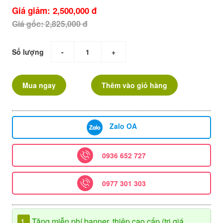
Giá giảm: 2,500,000 đ
Giá gốc: 2,825,000 đ
Số lượng
-
+
Mua ngay
Thêm vào giỏ hàng
Zalo OA
0936 652 727
0977 301 303
1.
Tặng miễn phí banner, thiệp cao cấp (trị giá