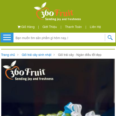
Giỏ Hàng
|
Giới Thiệu
|
Thanh Toán
|
Liên Hệ
Trang chủ
Giỏ trái cây sinh nhật
Giỏ trái cây - Ngàn điều tốt đẹp