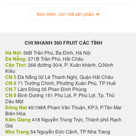
Xem thêm, còn 168 sản phẩm
CHI NHANH 360 FRUIT CÁC TỈNH
Hà Nội:
56B Trần Phú, Ba Đình, Hà Nội
Đà Nẵng:
271B Trần Phú, Hải Châu
Cần Thơ:
266 đường 30/4, P. Xuân khánh, Q.Ninh
Kiều
CN 5
Đà Nẵng 32 Lê Thanh Nghị, Quận Hải Châu
CN 6
71 Trường Chinh, Phường Xuân Phú, TP Huế
CN 7
Lâm Đồng 05 Phan Đình Phùng
CN 8
Bình Dương 151 Phú Lợi, P. Phú Lợi, Tp. Thủ
Dầu Một
Đồng Nai
40/198A Phạm Văn Thuận, KP.3, P.Tân Mai
Biên Hòa
Kiên Giang
418 Nguyễn Trung Trực, Thành phố Rạch
Giá
Nha Trang
54 Nguyễn Đức Cảnh, TP Nha Trang