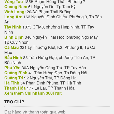
Vũng Tàu
185B Phạm Hồng Thái, Phường 7
Quảng Nam
61 Nguyễn Du, Tp Tam Kỳ
Vĩnh Long:
20/A2 Phạm Thái Bường
Long An:
163 Nguyễn Đình Chiểu, Phường 3, Tp Tân
An
Tây Ninh
1075 CTM8, phường Hiệp Ninh, TP Tây
Ninh
Bình Định
340 Nguyễn Thái Học, phường Ngô Mây,
Tp Quy Nhơn
Cà Mau
221 Lý Thường Kiệt, K2, Phường 6, Tp Cà
Mau
Bắc Ninh
83 Trần Hưng Đạo, phường Tiền An, TP
Bắc Ninh
Phú Yên
30A Nguyễn Công Trứ, TP Tuy Hòa
Quảng Bình
41 Trần Hưng Đạo, Tp Đồng Hới
Quảng Trị
92 Nguyễn Trãi, TP Đông Hà
Hà Tĩnh
54 Phan Đình Phùng, TP Hà Tĩnh
Thanh Hóa
177 Lê Lai, TP Thanh Hóa
Xem thêm Chi nhánh 360Fruit
TRỢ GIÚP
Đặt hàng và thanh toán qua web