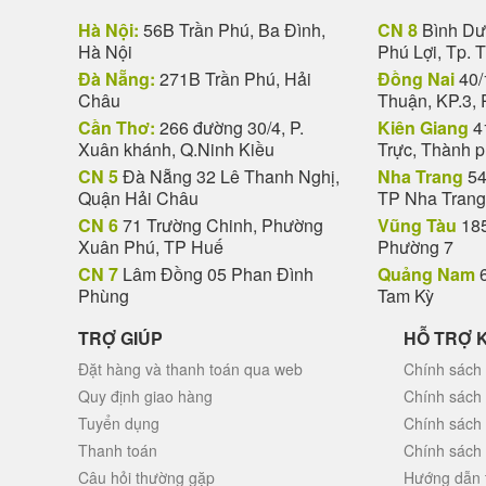
Hà Nội:
56B Trần Phú, Ba Đình,
CN 8
Bình Dươ
Hà Nội
Phú Lợi, Tp. 
Đà Nẵng:
271B Trần Phú, Hải
Đồng Nai
40/
Châu
Thuận, KP.3, 
Cần Thơ:
266 đường 30/4, P.
Kiên Giang
4
Xuân khánh, Q.Ninh Kiều
Trực, Thành 
CN 5
Đà Nẵng 32 Lê Thanh Nghị,
Nha Trang
54
Quận Hải Châu
TP Nha Trang
CN 6
71 Trường Chinh, Phường
Vũng Tàu
185
Xuân Phú, TP Huế
Phường 7
CN 7
Lâm Đồng 05 Phan Đình
Quảng Nam
6
Phùng
Tam Kỳ
TRỢ GIÚP
HỖ TRỢ 
Đặt hàng và thanh toán qua web
Chính sách 
Quy định giao hàng
Chính sách
Tuyển dụng
Chính sách
Thanh toán
Chính sách
Câu hỏi thường gặp
Hướng dẫn 