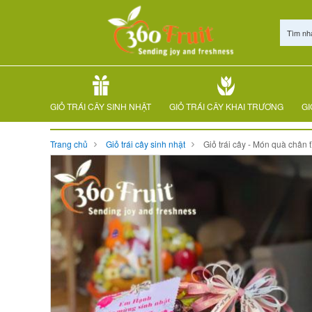
Tìm nh
GIỎ TRÁI CÂY SINH NHẬT
GIỎ TRÁI CÂY KHAI TRƯƠNG
GI
Trang chủ
Giỏ trái cây sinh nhật
Giỏ trái cây - Món quà chân t