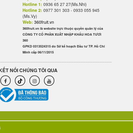
Hotline 1:
0936 65 27 27(Ms.Nhi)
Hotline 2:
0977 301 303 - 0933 055 945
(Ms.Vy)
Web:
360fruit.vn
360fruit.vn là website trực thuộc quyền quản lý của
CÔNG TY CỔ PHẦN XUẤT NHẬP KHẨU HOA TƯƠI
360
GPKD 0313524315 do Sở kế hoạch Đầu tư TP. Hồ Chí
Minh cấp 06/11/2015
KẾT NỐI CHÚNG TÔI QUA
3