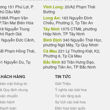
ng 151 Phú Lợi, P.
Vĩnh Long:
20/A2 Phạm Thái
Thủ Dầu Một
Bường
198A Phạm Văn
Long An:
163 Nguyễn Đình
P.Tân Mai Biên Hòa
Chiểu, Phường 3, Tp Tân An
18 Nguyễn Trung
Tây Ninh
1075 CTM8, phường
phố Rạch Giá
Hiệp Ninh, TP Tây Ninh
 Nguyễn Đức Cảnh,
Bình Định
340 Nguyễn Thái Học,
phường Ngô Mây, Tp Quy Nhơn
B Phạm Hồng Thái,
Cà Mau
221 Lý Thường Kiệt, K2,
Phường 6, Tp Cà Mau
1 Nguyễn Du, Tp
Bắc Ninh
83 Trần Hưng Đạo,
phường Tiền An, TP Bắc Ninh
KHÁCH HÀNG
TIN TỨC
bảo mật thông tin
Giới Thiệu
 & Quy định chung
Ý nghĩa các loài hoa
 vận chuyển
Tư vấn tặng quà
 bảo hành
Sự tích các loài hoa
thanh toán
Điện hoa toàn quốc