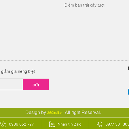
Điểm bán trái cây tươi
giảm giá riêng biệt
GỬI
Design by
All right Reserval.
360fruit.vn
0936 652 727
Nhắn tin Zalo
0977 301 30