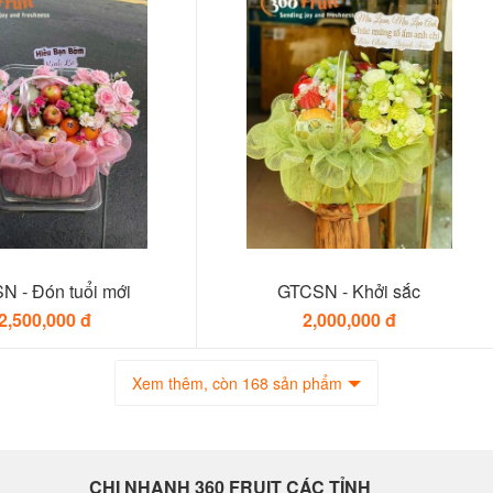
N - Đón tuổi mới
GTCSN - Khởi sắc
2,500,000 đ
2,000,000 đ
Xem thêm, còn 168 sản phẩm
CHI NHANH 360 FRUIT CÁC TỈNH