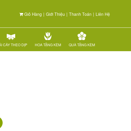
Giỏ Hàng
|
Giới Thiệu
|
Thanh Toán
|
Liên Hệ
I CÂY THEO DỊP
HOA TẶNG KÈM
QUÀ TẶNG KÈM