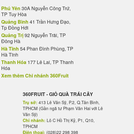
Phú Yên
30A Nguyễn Công Trứ,
TP Tuy Hòa
Quảng Bình
41 Trần Hưng Đạo,
Tp Đồng Hới
Quảng Trị
92 Nguyễn Trãi, TP
Đông Hà
Hà Tĩnh
54 Phan Đình Phùng, TP
Hà Tĩnh
Thanh Hóa
177 Lê Lai, TP Thanh
Hóa
Xem thêm Chi nhánh 360Fruit
360FRUIT - GIỎ QUÀ TRÁI CÂY
Trụ sở:
413 Lê Văn Sỹ, P.2, Q.Tân Bình,
TPHCM (Gần ngã tư Phạm Văn Hai với Lê
Văn Sỹ)
Chi nhánh:
Lô C Hồ Thị Kỷ, P1, Q10,
TPHCM
Điện thoại:
(028)22 298 398