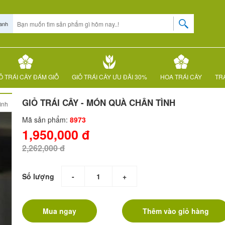
anh
Ỏ TRÁI CÂY ĐÁM GIỖ
GIỎ TRÁI CÂY ƯU ĐÃI 30%
HOA TRÁI CÂY
TRÁ
GIỎ TRÁI CÂY - MÓN QUÀ CHÂN TÌNH
ình
Mã sản phẩm:
8973
1,950,000 đ
2,262,000 đ
Số lượng
-
+
Mua ngay
Thêm vào giỏ hàng