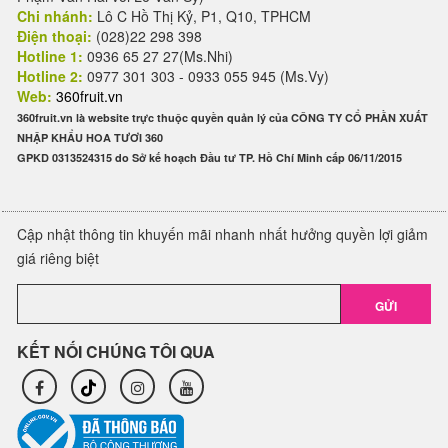
Chi nhánh:
Lô C Hồ Thị Kỷ, P1, Q10, TPHCM
Điện thoại:
(028)22 298 398
Hotline 1:
0936 65 27 27(Ms.Nhi)
Hotline 2:
0977 301 303 - 0933 055 945 (Ms.Vy)
Web:
360fruit.vn
360fruit.vn là website trực thuộc quyền quản lý của CÔNG TY CỔ PHẦN XUẤT
NHẬP KHẨU HOA TƯƠI 360
GPKD 0313524315 do Sở kế hoạch Đầu tư TP. Hồ Chí Minh cấp 06/11/2015
Cập nhật thông tin khuyến mãi nhanh nhất hưởng quyền lợi giảm
giá riêng biệt
GỬI
KẾT NỐI CHÚNG TÔI QUA