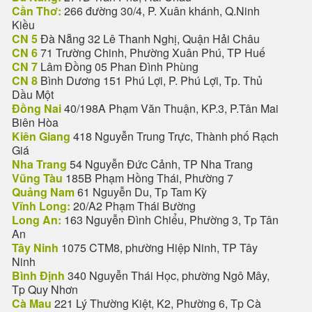
Cần Thơ:
266 đường 30/4, P. Xuân khánh, Q.Ninh
Kiều
CN 5
Đà Nẵng 32 Lê Thanh Nghị, Quận Hải Châu
CN 6
71 Trường Chinh, Phường Xuân Phú, TP Huế
CN 7
Lâm Đồng 05 Phan Đình Phùng
CN 8
Bình Dương 151 Phú Lợi, P. Phú Lợi, Tp. Thủ
Dầu Một
Đồng Nai
40/198A Phạm Văn Thuận, KP.3, P.Tân Mai
Biên Hòa
Kiên Giang
418 Nguyễn Trung Trực, Thành phố Rạch
Giá
Nha Trang
54 Nguyễn Đức Cảnh, TP Nha Trang
Vũng Tàu
185B Phạm Hồng Thái, Phường 7
Quảng Nam
61 Nguyễn Du, Tp Tam Kỳ
Vĩnh Long:
20/A2 Phạm Thái Bường
Long An:
163 Nguyễn Đình Chiểu, Phường 3, Tp Tân
An
Tây Ninh
1075 CTM8, phường Hiệp Ninh, TP Tây
Ninh
Bình Định
340 Nguyễn Thái Học, phường Ngô Mây,
Tp Quy Nhơn
Cà Mau
221 Lý Thường Kiệt, K2, Phường 6, Tp Cà