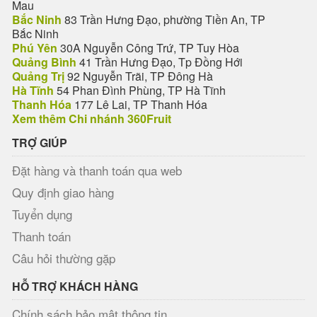
Mau
Bắc Ninh
83 Trần Hưng Đạo, phường Tiền An, TP
Bắc Ninh
Phú Yên
30A Nguyễn Công Trứ, TP Tuy Hòa
Quảng Bình
41 Trần Hưng Đạo, Tp Đồng Hới
Quảng Trị
92 Nguyễn Trãi, TP Đông Hà
Hà Tĩnh
54 Phan Đình Phùng, TP Hà Tĩnh
Thanh Hóa
177 Lê Lai, TP Thanh Hóa
Xem thêm Chi nhánh 360Fruit
TRỢ GIÚP
Đặt hàng và thanh toán qua web
Quy định giao hàng
Tuyển dụng
Thanh toán
Câu hỏi thường gặp
HỖ TRỢ KHÁCH HÀNG
Chính sách bảo mật thông tin