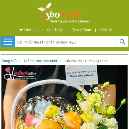
Giỏ Hàng
|
Giới Thiệu
|
Thanh Toán
|
Liên Hệ
Trang chủ
Giỏ trái cây sinh nhật
Giỏ trái cây - Hương vị xanh