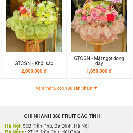
GTCSN - Mật ngọt đong
GTCSN - Khởi sắc
đầy
2,000,000 đ
1,850,000 đ
Xem thêm, còn 168 sản phẩm
CHI NHANH 360 FRUIT CÁC TỈNH
Hà Nội:
56B Trần Phú, Ba Đình, Hà Nội
Đà Nẵng:
271B Trần Phú, Hải Châu