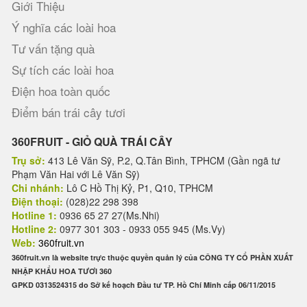
Giới Thiệu
Ý nghĩa các loài hoa
Tư vấn tặng quà
Sự tích các loài hoa
Điện hoa toàn quốc
Điểm bán trái cây tươi
360FRUIT - GIỎ QUÀ TRÁI CÂY
Trụ sở:
413 Lê Văn Sỹ, P.2, Q.Tân Bình, TPHCM (Gần ngã tư
Phạm Văn Hai với Lê Văn Sỹ)
Chi nhánh:
Lô C Hồ Thị Kỷ, P1, Q10, TPHCM
Điện thoại:
(028)22 298 398
Hotline 1:
0936 65 27 27(Ms.Nhi)
Hotline 2:
0977 301 303 - 0933 055 945 (Ms.Vy)
Web:
360fruit.vn
360fruit.vn là website trực thuộc quyền quản lý của CÔNG TY CỔ PHẦN XUẤT
NHẬP KHẨU HOA TƯƠI 360
GPKD 0313524315 do Sở kế hoạch Đầu tư TP. Hồ Chí Minh cấp 06/11/2015