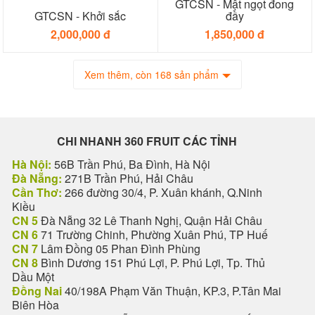
GTCSN - Mật ngọt đong
GTCSN - Khởi sắc
đầy
2,000,000 đ
1,850,000 đ
Xem thêm, còn 168 sản phẩm
CHI NHANH 360 FRUIT CÁC TỈNH
Hà Nội:
56B Trần Phú, Ba Đình, Hà Nội
Đà Nẵng:
271B Trần Phú, Hải Châu
Cần Thơ:
266 đường 30/4, P. Xuân khánh, Q.Ninh
Kiều
CN 5
Đà Nẵng 32 Lê Thanh Nghị, Quận Hải Châu
CN 6
71 Trường Chinh, Phường Xuân Phú, TP Huế
CN 7
Lâm Đồng 05 Phan Đình Phùng
CN 8
Bình Dương 151 Phú Lợi, P. Phú Lợi, Tp. Thủ
Dầu Một
Đồng Nai
40/198A Phạm Văn Thuận, KP.3, P.Tân Mai
Biên Hòa