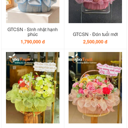
GTCSN - Sinh nhật hạnh
phúc
GTCSN - Đón tuổi mới
1,790,000 đ
2,500,000 đ