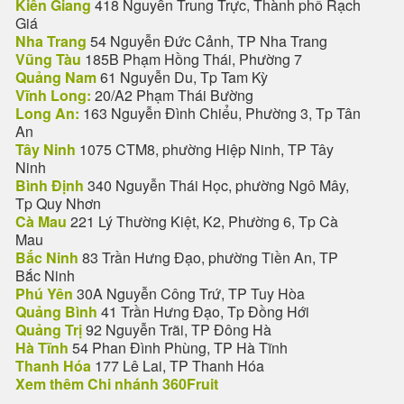
Kiên Giang
418 Nguyễn Trung Trực, Thành phố Rạch
Giá
Nha Trang
54 Nguyễn Đức Cảnh, TP Nha Trang
Vũng Tàu
185B Phạm Hồng Thái, Phường 7
Quảng Nam
61 Nguyễn Du, Tp Tam Kỳ
Vĩnh Long:
20/A2 Phạm Thái Bường
Long An:
163 Nguyễn Đình Chiểu, Phường 3, Tp Tân
An
Tây Ninh
1075 CTM8, phường Hiệp Ninh, TP Tây
Ninh
Bình Định
340 Nguyễn Thái Học, phường Ngô Mây,
Tp Quy Nhơn
Cà Mau
221 Lý Thường Kiệt, K2, Phường 6, Tp Cà
Mau
Bắc Ninh
83 Trần Hưng Đạo, phường Tiền An, TP
Bắc Ninh
Phú Yên
30A Nguyễn Công Trứ, TP Tuy Hòa
Quảng Bình
41 Trần Hưng Đạo, Tp Đồng Hới
Quảng Trị
92 Nguyễn Trãi, TP Đông Hà
Hà Tĩnh
54 Phan Đình Phùng, TP Hà Tĩnh
Thanh Hóa
177 Lê Lai, TP Thanh Hóa
Xem thêm Chi nhánh 360Fruit