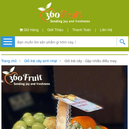
Giỏ Hàng
|
Giới Thiệu
|
Thanh Toán
|
Liên Hệ
Trang chủ
Giỏ trái cây sinh nhật
Giỏ trái cây - Gặp nhiều điều may