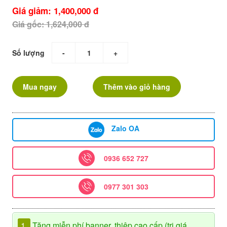
Giá giảm: 1,400,000 đ
Giá gốc: 1,624,000 đ
Số lượng
-
+
Mua ngay
Thêm vào giỏ hàng
Zalo OA
0936 652 727
0977 301 303
1.
Tặng miễn phí banner, thiệp cao cấp (trị giá