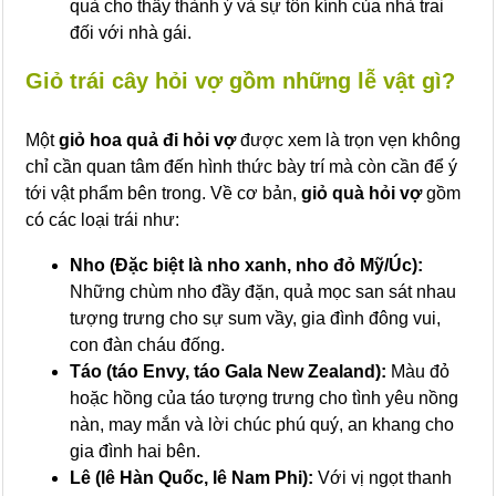
quà cho thấy thành ý và sự tôn kính của nhà trai
đối với nhà gái.
Giỏ trái cây hỏi vợ gồm những lễ vật gì?
Một
giỏ hoa quả đi hỏi vợ
được xem là trọn vẹn không
chỉ cần quan tâm đến hình thức bày trí mà còn cần để ý
tới vật phẩm bên trong. Về cơ bản,
giỏ quà hỏi vợ
gồm
có các loại trái như:
Nho (Đặc biệt là nho xanh, nho đỏ Mỹ/Úc):
Những chùm nho đầy đặn, quả mọc san sát nhau
tượng trưng cho sự sum vầy, gia đình đông vui,
con đàn cháu đống.
Táo (táo Envy, táo Gala New Zealand):
Màu đỏ
hoặc hồng của táo tượng trưng cho tình yêu nồng
nàn, may mắn và lời chúc phú quý, an khang cho
gia đình hai bên.
Lê (lê Hàn Quốc, lê Nam Phi):
Với vị ngọt thanh