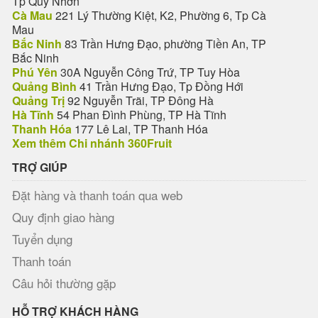
Tp Quy Nhơn
Cà Mau
221 Lý Thường Kiệt, K2, Phường 6, Tp Cà
Mau
Bắc Ninh
83 Trần Hưng Đạo, phường Tiền An, TP
Bắc Ninh
Phú Yên
30A Nguyễn Công Trứ, TP Tuy Hòa
Quảng Bình
41 Trần Hưng Đạo, Tp Đồng Hới
Quảng Trị
92 Nguyễn Trãi, TP Đông Hà
Hà Tĩnh
54 Phan Đình Phùng, TP Hà Tĩnh
Thanh Hóa
177 Lê Lai, TP Thanh Hóa
Xem thêm Chi nhánh 360Fruit
TRỢ GIÚP
Đặt hàng và thanh toán qua web
Quy định giao hàng
Tuyển dụng
Thanh toán
Câu hỏi thường gặp
HỖ TRỢ KHÁCH HÀNG