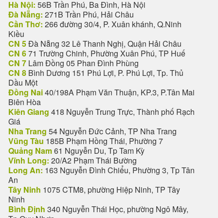
Hà Nội:
56B Trần Phú, Ba Đình, Hà Nội
Đà Nẵng:
271B Trần Phú, Hải Châu
Cần Thơ:
266 đường 30/4, P. Xuân khánh, Q.Ninh
Kiều
CN 5
Đà Nẵng 32 Lê Thanh Nghị, Quận Hải Châu
CN 6
71 Trường Chinh, Phường Xuân Phú, TP Huế
CN 7
Lâm Đồng 05 Phan Đình Phùng
CN 8
Bình Dương 151 Phú Lợi, P. Phú Lợi, Tp. Thủ
Dầu Một
Đồng Nai
40/198A Phạm Văn Thuận, KP.3, P.Tân Mai
Biên Hòa
Kiên Giang
418 Nguyễn Trung Trực, Thành phố Rạch
Giá
Nha Trang
54 Nguyễn Đức Cảnh, TP Nha Trang
Vũng Tàu
185B Phạm Hồng Thái, Phường 7
Quảng Nam
61 Nguyễn Du, Tp Tam Kỳ
Vĩnh Long:
20/A2 Phạm Thái Bường
Long An:
163 Nguyễn Đình Chiểu, Phường 3, Tp Tân
An
Tây Ninh
1075 CTM8, phường Hiệp Ninh, TP Tây
Ninh
Bình Định
340 Nguyễn Thái Học, phường Ngô Mây,