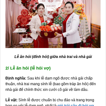
Lễ ăn hỏi (đính hỏi) giữa nhà trai và nhà gái
2/ Lễ ăn hỏi (lễ hỏi vợ)
Định nghĩa:
Sau khi lễ dạm ngõ được nhà gái chấp
thuận, nhà trai mang sính lễ (bao gồm tráp ăn hỏi) đến
nhà gái để chính thức xin cưới cô gái về làm dâu.
Lễ vật:
Sính lễ được chuẩn bị chu đáo và trang trọng
hơn so với lễ dạm ngõ, nhất là
giỏ trái cây đi hỏi vợ