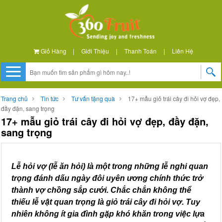
Giỏ Hàng
|
Giới Thiệu
|
Thanh Toán
|
Liên Hệ
Trang chủ
Tin tức
Tư vấn tặng quà
17+ mẫu giỏ trái cây đi hỏi vợ đẹp,
đầy đặn, sang trọng
17+ mẫu giỏ trái cây đi hỏi vợ đẹp, đầy đặn,
sang trọng
Lễ hỏi vợ (lễ ăn hỏi) là một trong những lễ nghi quan
trọng đánh dấu ngày đôi uyên ương chính thức trở
thành vợ chồng sắp cưới. Chắc chắn không thể
thiếu lễ vật quan trọng là giỏ trái cây đi hỏi vợ. Tuy
nhiên không ít gia đình gặp khó khăn trong việc lựa