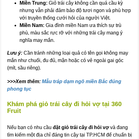
Miền Trung:
Giỏ trái cây không cần quá cầu kỳ
nhưng vẫn phải đảm bảo độ tươi ngon và phù hợp
với truyền thống cưới hỏi của người Việt.
Miền Nam:
Gia đình miền Nam ưa thích sự trù
phù, màu sắc rực rỡ với những trái cây mang ý
nghĩa may mắn.
Lưu ý:
Cần tránh những loại quả có tên gọi không may
mắn như chuối, đu đủ, mận hoặc có vẻ ngoài gai góc
(mít, sầu riêng).
>>>Xem thêm:
Mẫu tráp dạm ngõ miền Bắc đúng
phong tục
Khám phá giỏ trái cây đi hỏi vợ tại 360
Fruit
Nếu bạn có nhu cầu
đặt giỏ trái cây đi hỏi vợ
và đang
tìm kiếm một địa chỉ đáng tin cậy tại TP.HCM để chuẩn bị