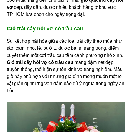
360 Fruit mang đến cho bạn 7 mẫu
giỏ quà trái cây hỏi
vợ
đẹp, đầy đặn, được nhiều khách hàng ở khu vực
TP.HCM lựa chọn cho ngày trọng đại.
Giỏ trái cây hỏi vợ có trầu cau
Sự kết hợp hài hòa giữa các loại trái cây theo mùa như
táo, cam, nho, lê, bưởi... được bài trí trang trọng, điểm
xuyết thêm một cơi trầu cau têm cánh phượng nhỏ xinh.
Giỏ trái cây hỏi vợ có trầu cau
mang đậm nét đẹp
truyền thống, thể hiện sự tôn kính và trang nghiêm. Mẫu
giỏ này phù hợp với những gia đình mong muốn một lễ
vật giản dị nhưng vẫn đảm bảo đủ ý nghĩa trong ngày ăn
hỏi.