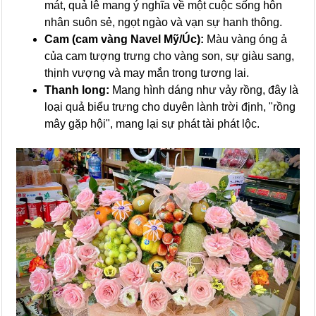
mát, quả lê mang ý nghĩa về một cuộc sống hôn
nhân suôn sẻ, ngọt ngào và vạn sự hanh thông.
Cam (cam vàng Navel Mỹ/Úc):
Màu vàng óng ả
của cam tượng trưng cho vàng son, sự giàu sang,
thịnh vượng và may mắn trong tương lai.
Thanh long:
Mang hình dáng như vảy rồng, đây là
loại quả biểu trưng cho duyên lành trời định, "rồng
mây gặp hội", mang lại sự phát tài phát lộc.