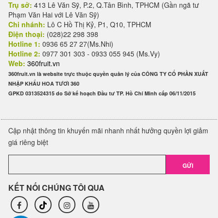
Trụ sở:
413 Lê Văn Sỹ, P.2, Q.Tân Bình, TPHCM (Gần ngã tư
Phạm Văn Hai với Lê Văn Sỹ)
Chi nhánh:
Lô C Hồ Thị Kỷ, P1, Q10, TPHCM
Điện thoại:
(028)22 298 398
Hotline 1:
0936 65 27 27(Ms.Nhi)
Hotline 2:
0977 301 303 - 0933 055 945 (Ms.Vy)
Web:
360fruit.vn
360fruit.vn là website trực thuộc quyền quản lý của CÔNG TY CỔ PHẦN XUẤT
NHẬP KHẨU HOA TƯƠI 360
GPKD 0313524315 do Sở kế hoạch Đầu tư TP. Hồ Chí Minh cấp 06/11/2015
Cập nhật thông tin khuyến mãi nhanh nhất hưởng quyền lợi giảm
giá riêng biệt
GỬI
KẾT NỐI CHÚNG TÔI QUA