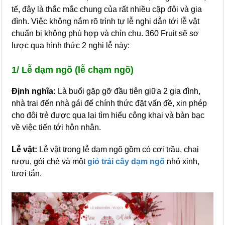
tế, đây là thắc mắc chung của rất nhiều cặp đôi và gia
đình. Việc không nắm rõ trình tự lễ nghi dẫn tới lễ vật
chuẩn bị không phù hợp và chỉn chu. 360 Fruit sẽ sơ
lược qua hình thức 2 nghi lễ này:
1/ Lễ dạm ngõ (lễ chạm ngõ)
Định nghĩa:
Là buổi gặp gỡ đầu tiên giữa 2 gia đình,
nhà trai đến nhà gái để chính thức đặt vấn đề, xin phép
cho đôi trẻ được qua lại tìm hiểu công khai và bàn bạc
về việc tiến tới hôn nhân.
Lễ vật:
Lễ vật trong lễ dạm ngõ gồm có cơi trầu, chai
rượu, gói chè và một
giỏ trái cây dạm ngõ
nhỏ xinh,
tươi tắn.