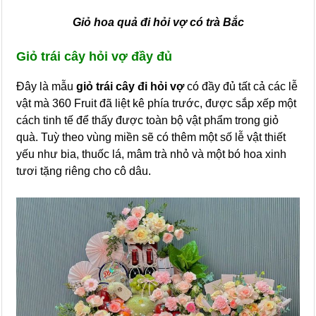
Giỏ hoa quả đi hỏi vợ có trà Bắc
Giỏ trái cây hỏi vợ đầy đủ
Đây là mẫu
giỏ trái cây đi hỏi vợ
có đầy đủ tất cả các lễ
vật mà 360 Fruit đã liệt kê phía trước, được sắp xếp một
cách tinh tế để thấy được toàn bộ vật phẩm trong giỏ
quà. Tuỳ theo vùng miền sẽ có thêm một số lễ vật thiết
yếu như bia, thuốc lá, mâm trà nhỏ và một bó hoa xinh
tươi tặng riêng cho cô dâu.