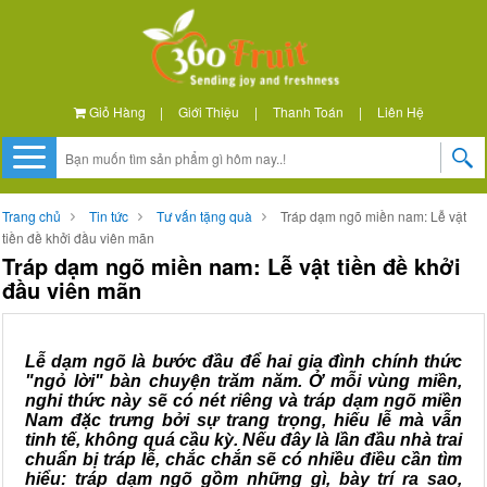
Giỏ Hàng
|
Giới Thiệu
|
Thanh Toán
|
Liên Hệ
Trang chủ
Tin tức
Tư vấn tặng quà
Tráp dạm ngõ miền nam: Lễ vật
tiền đề khởi đầu viên mãn
Tráp dạm ngõ miền nam: Lễ vật tiền đề khởi
đầu viên mãn
Lễ dạm ngõ là bước đầu để hai gia đình chính thức
"ngỏ lời" bàn chuyện trăm năm. Ở mỗi vùng miền,
nghi thức này sẽ có nét riêng và tráp dạm ngõ miền
Nam đặc trưng bởi sự trang trọng, hiếu lễ mà vẫn
tinh tế, không quá cầu kỳ. Nếu đây là lần đầu nhà trai
chuẩn bị tráp lễ, chắc chắn sẽ có nhiều điều cần tìm
hiểu: tráp dạm ngõ gồm những gì, bày trí ra sao,