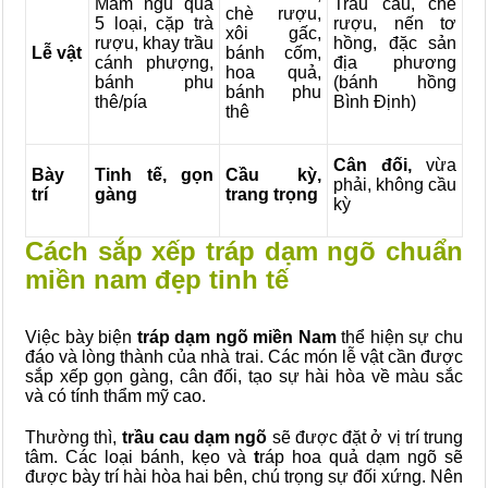
Mâm ngũ quả
Trầu cau, chè
chè rượu,
5 loại, cặp trà
rượu, nến tơ
xôi gấc,
rượu, khay trầu
hồng, đặc sản
Lễ vật
bánh cốm,
cánh phượng,
địa phương
hoa quả,
bánh phu
(bánh hồng
bánh phu
thê/pía
Bình Định)
thê
Cân đối,
vừa
Bày
Tinh tế, gọn
Cầu kỳ,
phải, không cầu
trí
gàng
trang trọng
kỳ
Cách sắp xếp tráp dạm ngõ chuẩn
miền nam đẹp tinh tế
Việc bày biện
tráp dạm ngõ miền Nam
thể hiện sự chu
đáo và lòng thành của nhà trai. Các món lễ vật cần được
sắp xếp gọn gàng, cân đối, tạo sự hài hòa về màu sắc
và có tính thẩm mỹ cao.
Thường thì,
trầu cau dạm ngõ
sẽ được đặt ở vị trí trung
tâm. Các loại bánh, kẹo và
t
ráp hoa quả dạm ngõ
sẽ
được bày trí hài hòa hai bên, chú trọng sự đối xứng. Nên