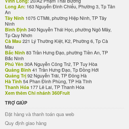
Vĩnh Long:
20/A2 Phạm Thái Bường
Long An:
163 Nguyễn Đình Chiểu, Phường 3, Tp Tân
An
Tây Ninh
1075 CTM8, phường Hiệp Ninh, TP Tây
Ninh
Bình Định
340 Nguyễn Thái Học, phường Ngô Mây,
Tp Quy Nhơn
Cà Mau
221 Lý Thường Kiệt, K2, Phường 6, Tp Cà
Mau
Bắc Ninh
83 Trần Hưng Đạo, phường Tiền An, TP
Bắc Ninh
Phú Yên
30A Nguyễn Công Trứ, TP Tuy Hòa
Quảng Bình
41 Trần Hưng Đạo, Tp Đồng Hới
Quảng Trị
92 Nguyễn Trãi, TP Đông Hà
Hà Tĩnh
54 Phan Đình Phùng, TP Hà Tĩnh
Thanh Hóa
177 Lê Lai, TP Thanh Hóa
Xem thêm Chi nhánh 360Fruit
TRỢ GIÚP
Đặt hàng và thanh toán qua web
Quy định giao hàng