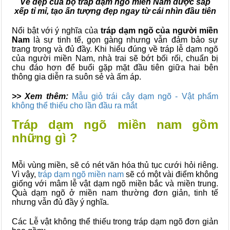
Vẻ đẹp của bộ tráp dạm ngõ miền Nam được sắp
xếp tỉ mỉ, tạo ấn tượng đẹp ngay từ cái nhìn đầu tiên
Nổi bật với ý nghĩa của
tráp dạm ngõ của người miền
Nam
là sự tinh tế, gọn gàng nhưng vẫn đảm bảo sự
trang trọng và đủ đầy. Khi hiểu đúng về tráp lễ dạm ngõ
của người miền Nam, nhà trai sẽ bớt bối rối, chuẩn bị
chu đáo hơn để buổi gặp mặt đầu tiên giữa hai bên
thông gia diễn ra suôn sẻ và ấm áp.
>> Xem thêm:
Mẫu giỏ trái cây dạm ngõ - Vật phẩm
không thể thiếu cho lần đầu ra mắt
Tráp dạm ngõ miền nam gồm
những gì ?
Mỗi vùng miền, sẽ có nét văn hóa thủ tục cưới hỏi riêng.
Vì vậy,
tráp dạm ngõ miền nam
sẽ có một vài điểm không
giống với mâm lễ vật dạm ngõ miền bắc và miền trung.
Quà dạm ngõ ở miền nam thường đơn giản, tinh tế
nhưng vẫn đủ đầy ý nghĩa.
Các Lễ vật không thể thiếu trong tráp dạm ngõ đơn giản