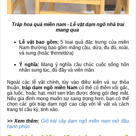
Tráp hoa quả miền nam - Lễ vật dạm ngõ nhà trai
mang qua
Lễ vật bao gồm:
5 loại quả đặc trưng của miền
Nam thường bao gồm mãng cầu, dừa, đu đủ, xoài,
và sung (hoặc thơm/dứa)
Ý nghĩa:
Mang ý nghĩa cầu chúc cuộc sống hôn
nhân sung túc, đủ đầy và viên mãn.
Ngoài các lễ vật chính, tùy vào điều kiện và sự thỏa
thuận,
tráp dạm ngõ miền Nam
có thể có thêm xôi gấc,
gà luộc, hoặc hạt, mứt sen trần được đóng gói đẹp mắt.
Nếu gia đình mong muốn sự sang trọng hơn, bạn có thể
chọn các gói tráp dạm ngõ cao cấp với lễ vật và cách
trang trí cầu kỳ, tinh xảo.
>> Xem thêm:
Giỏ trái cây dạm ngõ miền nam mở đầu
hạnh phúc