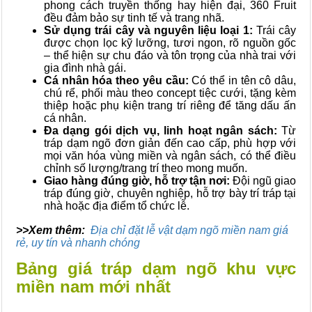
phong cách truyền thống hay hiện đại, 360 Fruit
đều đảm bảo sự tinh tế và trang nhã.
Sử dụng trái cây và nguyên liệu loại 1:
Trái cây
được chọn lọc kỹ lưỡng, tươi ngon, rõ nguồn gốc
– thể hiện sự chu đáo và tôn trọng của nhà trai với
gia đình nhà gái.
Cá nhân hóa theo yêu cầu:
Có thể in tên cô dâu,
chú rể, phối màu theo concept tiệc cưới, tặng kèm
thiệp hoặc phụ kiện trang trí riêng để tăng dấu ấn
cá nhân.
Đa dạng gói dịch vụ, linh hoạt ngân sách:
Từ
tráp dạm ngõ đơn giản đến cao cấp, phù hợp với
mọi văn hóa vùng miền và ngân sách, có thể điều
chỉnh số lượng/trang trí theo mong muốn.
Giao hàng đúng giờ, hỗ trợ tận nơi:
Đội ngũ giao
tráp đúng giờ, chuyên nghiệp, hỗ trợ bày trí tráp tại
nhà hoặc địa điểm tổ chức lễ.
>>Xem thêm:
Địa chỉ đặt lễ vật dạm ngõ miền nam giá
rẻ, uy tín và nhanh chóng
Bảng giá tráp dạm ngõ khu vực
miền nam mới nhất