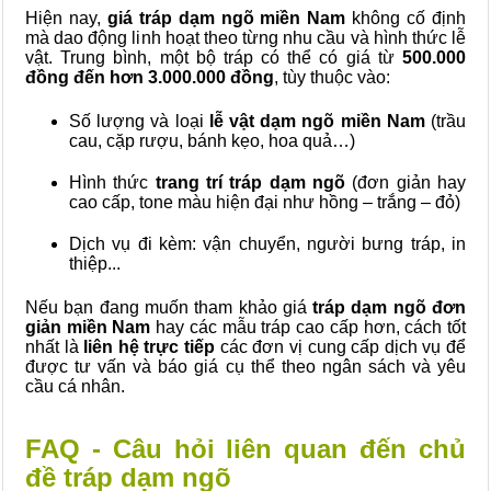
Hiện nay,
giá tráp dạm ngõ miền Nam
không cố định
mà dao động linh hoạt theo từng nhu cầu và hình thức lễ
vật. Trung bình, một bộ tráp có thể có giá từ
500.000
đồng đến hơn 3.000.000 đồng
, tùy thuộc vào:
Số lượng và loại
lễ vật dạm ngõ miền Nam
(trầu
cau, cặp rượu, bánh kẹo, hoa quả…)
Hình thức
trang trí tráp dạm ngõ
(đơn giản hay
cao cấp, tone màu hiện đại như hồng – trắng – đỏ)
Dịch vụ đi kèm: vận chuyển, người bưng tráp, in
thiệp...
Nếu bạn đang muốn tham khảo giá
tráp dạm ngõ đơn
giản miền Nam
hay các mẫu tráp cao cấp hơn, cách tốt
nhất là
liên hệ trực tiếp
các đơn vị cung cấp dịch vụ để
được tư vấn và báo giá cụ thể theo ngân sách và yêu
cầu cá nhân.
FAQ - Câu hỏi liên quan đến chủ
đề tráp dạm ngõ