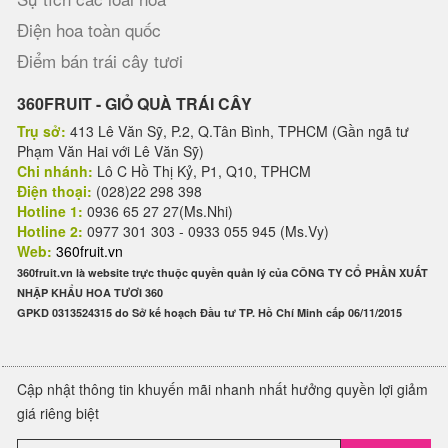
Điện hoa toàn quốc
Điểm bán trái cây tươi
360FRUIT - GIỎ QUÀ TRÁI CÂY
Trụ sở:
413 Lê Văn Sỹ, P.2, Q.Tân Bình, TPHCM (Gần ngã tư
Phạm Văn Hai với Lê Văn Sỹ)
Chi nhánh:
Lô C Hồ Thị Kỷ, P1, Q10, TPHCM
Điện thoại:
(028)22 298 398
Hotline 1:
0936 65 27 27(Ms.Nhi)
Hotline 2:
0977 301 303 - 0933 055 945 (Ms.Vy)
Web:
360fruit.vn
360fruit.vn là website trực thuộc quyền quản lý của CÔNG TY CỔ PHẦN XUẤT
NHẬP KHẨU HOA TƯƠI 360
GPKD 0313524315 do Sở kế hoạch Đầu tư TP. Hồ Chí Minh cấp 06/11/2015
Cập nhật thông tin khuyến mãi nhanh nhất hưởng quyền lợi giảm
giá riêng biệt