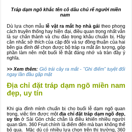
Tráp dạm ngõ khắc tên cô dâu chú rể người miền
nam
Dù lựa chọn mẫu
lễ vật ra mắt họ nhà gái
theo phong
cách truyền thống hay hiện đại, điều quan trọng nhất vẫn
là sự chân thành và chu đáo trong khâu chuẩn bị. Hãy
cân nhắc sở thích của cặp đôi và sự đồng thuận của hai
bên gia đình để chọn được bộ tráp ra mắt ấn tượng, góp
phần làm nên một buổi lễ thật đáng nhớ và tràn đầy ý
nghĩa.
>> Xem thêm:
Giỏ trái cây ra mắt - "Ghi điểm" tuyệt đối
ngay lần đầu gặp mặt
Địa chỉ đặt tráp dạm ngõ miền nam
đẹp, uy tín
Khi gia đình mình chuẩn bị cho buổi lễ dạm ngõ quan
trọng, việc tìm được một
địa chỉ đặt tráp dạm ngõ đẹp,
uy tín
ở Sài Gòn chắc chắn là điều khiến nhiều người
quan tâm. 360 Fruit chính là điểm đến mà bạn không thể
bỏ qua. Mặc dù có nhiều lựa chọn trên thị trường, 360