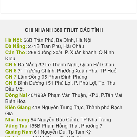
CHI NHANH 360 FRUIT CÁC TỈNH
Hà Nội:
56B Trần Phú, Ba Đình, Hà Nội
Đà Nẵng:
271B Trần Phú, Hải Châu
Cần Thơ:
266 đường 30/4, P. Xuân khánh, Q.Ninh
Kiều
CN 5
Đà Nẵng 32 Lê Thanh Nghị, Quận Hải Châu
CN 6
71 Trường Chinh, Phường Xuân Phú, TP Huế
CN 7
Lâm Đồng 05 Phan Đình Phùng
CN 8
Bình Dương 151 Phú Lợi, P. Phú Lợi, Tp. Thủ
Dầu Một
Đồng Nai
40/198A Phạm Văn Thuận, KP.3, P.Tân Mai
Biên Hòa
Kiên Giang
418 Nguyễn Trung Trực, Thành phố Rạch
Giá
Nha Trang
54 Nguyễn Đức Cảnh, TP Nha Trang
Vũng Tàu
185B Phạm Hồng Thái, Phường 7
Quảng Nam
61 Nguyễn Du, Tp Tam Kỳ