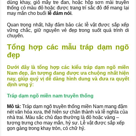
dùng khay, giỏ mây tre đan, hoặc hộp sơn mài truyền
thống có màu đỏ hoặc được trang trí sắc đỏ để mang lại
may mắn cho buổi
lễ đám nói
.
Quan trọng nhất, hãy đảm bảo các lễ vật được sắp xếp
vững chắc, giữ nguyên vẻ đẹp trong suốt quá trình di
chuyển.
Tổng hợp các mẫu tráp dạm ngõ
đẹp
Dưới đây là tổng hợp các kiểu tráp dạm ngõ miền
Nam đẹp, ấn tượng đang được ưa chuộng nhất hiện
nay, giúp quý vị dễ dàng hình dung và đưa ra quyết
định ưng ý:
Tráp dạm ngõ miền nam truyền thống
Mô tả:
Tráp dạm ngõ truyền thống miền Nam mang đậm
nét văn hóa xưa, thể hiện sự chân thành và lễ nghĩa của
nhà trai. Màu sắc chủ đạo thường là đỏ hoặc vàng –
tượng trưng cho may mắn, hỷ sự. Lễ vật được sắp xếp
gọn gàng trong khay tròn, có chữ hỷ.