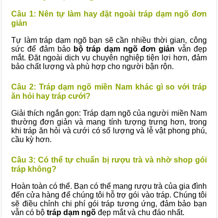
Câu 1: Nên tự làm hay đặt ngoài tráp dạm ngõ đơn
giản
Tự làm tráp dạm ngõ bạn sẽ cần nhiều thời gian, công
sức để đảm bảo
bộ tráp dạm ngõ đơn giản
vẫn đẹp
mắt. Đặt ngoài dịch vụ chuyên nghiệp tiện lợi hơn, đảm
bảo chất lượng và phù hợp cho người bận rộn.
Câu 2: Tráp dạm ngõ miền Nam khác gì so với tráp
ăn hỏi hay tráp cưới?
Giải thích ngắn gọn: Tráp dạm ngõ của người miền Nam
thường đơn giản và mang tính tượng trưng hơn, trong
khi tráp ăn hỏi và cưới có số lượng và lễ vật phong phú,
cầu kỳ hơn.
Câu 3: Có thể tự chuẩn bị rượu trà và nhờ shop gói
tráp không?
Hoàn toàn có thể. Bạn có thể mang rượu trà của gia đình
đến cửa hàng để chúng tôi hỗ trợ gói vào tráp. Chúng tôi
sẽ điều chỉnh chi phí gói tráp tương ứng, đảm bảo bạn
vẫn có bộ
tráp dạm ngõ
đẹp mắt và chu đáo nhất.