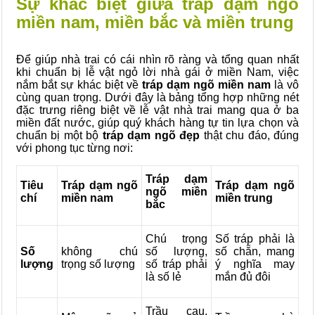
Sự khác biệt giữa tráp dạm ngõ
miền nam, miền bắc và miền trung
Để giúp nhà trai có cái nhìn rõ ràng và tổng quan nhất
khi chuẩn bị lễ vật ngỏ lời nhà gái ở miền Nam, việc
nắm bắt sự khác biệt về
tráp dạm ngõ
miền nam
là vô
cùng quan trọng. Dưới đây là bảng tổng hợp những nét
đặc trưng riêng biệt về lễ vật nhà trai mang qua ở ba
miền đất nước, giúp quý khách hàng tự tin lựa chọn và
chuẩn bị một bộ
tráp dạm ngõ đẹp
thật chu đáo, đúng
với phong tục từng nơi:
Tráp dạm
Tiêu
Tráp dạm ngõ
Tráp dạm ngõ
ngõ miền
chí
miền nam
miền trung
bắc
Chú trọng
Số tráp phải là
Số
không chú
số lượng,
số chẵn, mang
lượng
trọng số lượng
số tráp phải
ý nghĩa may
là số lẻ
mắn đủ đôi
Trầu cau,