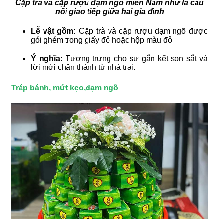
Cặp trà và cặp rượu dạm ngõ miền Nam như là cầu
nối giao tiếp giữa hai gia đình
Lễ vật gồm:
Cặp trà và cặp rượu dạm ngõ được
gói ghém trong giấy đỏ hoặc hộp màu đỏ
Ý nghĩa:
Tượng trưng cho sự gắn kết son sắt và
lời mời chân thành từ nhà trai.
Tráp bánh, mứt kẹo,dạm ngõ