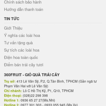
Chính sách bảo hành
Hướng dẫn thanh toán
TIN TỨC
Giới Thiệu
Ý nghĩa các loài hoa
Tư vấn tặng quà
Sự tích các loài hoa
Điện hoa toàn quốc
Điểm bán trái cây tươi
360FRUIT - GIỎ QUÀ TRÁI CÂY
Trụ sở:
413 Lê Văn Sỹ, P.2, Q.Tân Bình, TPHCM (Gần ngã tư
Phạm Văn Hai với Lê Văn Sỹ)
Chi nhánh:
Lô C Hồ Thị Kỷ, P1, Q10, TPHCM
Điện thoại:
(028)22 298 398
Hotline 1:
0936 65 27 27(Ms.Nhi)
Hotline 2:
0977 301 303 - 0933 055 945 (Ms.Vy)