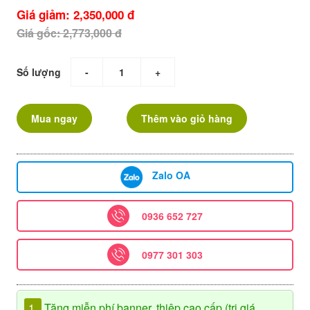
Giá giảm: 2,350,000 đ
Giá gốc: 2,773,000 đ
Số lượng
-
+
Mua ngay
Thêm vào giỏ hàng
Zalo OA
0936 652 727
0977 301 303
1.
Tặng miễn phí banner, thiệp cao cấp (trị giá