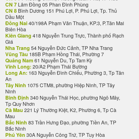
CN 7
Lâm Đồng 05 Phan Đình Phùng
CN 8
Bình Dương 151 Phú Lợi, P. Phú Lợi, Tp. Thủ
Dầu Một
Đồng Nai
40/198A Phạm Văn Thuận, KP.3, P.Tân Mai
Biên Hòa
Kiên Giang
418 Nguyễn Trung Trực, Thành phố Rạch
Giá
Nha Trang
54 Nguyễn Đức Cảnh, TP Nha Trang
Vũng Tàu
185B Phạm Hồng Thái, Phường 7
Quảng Nam
61 Nguyễn Du, Tp Tam Kỳ
Vĩnh Long:
20/A2 Phạm Thái Bường
Long An:
163 Nguyễn Đình Chiểu, Phường 3, Tp Tân
An
Tây Ninh
1075 CTM8, phường Hiệp Ninh, TP Tây
Ninh
Bình Định
340 Nguyễn Thái Học, phường Ngô Mây,
Tp Quy Nhơn
Cà Mau
221 Lý Thường Kiệt, K2, Phường 6, Tp Cà
Mau
Bắc Ninh
83 Trần Hưng Đạo, phường Tiền An, TP
Bắc Ninh
Phú Yên
30A Nguyễn Công Trứ, TP Tuy Hòa