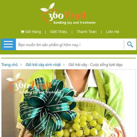
Giỏ Hàng
|
Giới Thiệu
|
Thanh Toán
|
Liên Hệ
Trang chủ
Giỏ trái cây sinh nhật
Giỏ trái cây - Cuộc sống tươi đẹp