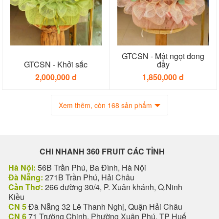
GTCSN - Mật ngọt đong
GTCSN - Khởi sắc
đầy
2,000,000 đ
1,850,000 đ
Xem thêm, còn 168 sản phẩm
CHI NHANH 360 FRUIT CÁC TỈNH
Hà Nội:
56B Trần Phú, Ba Đình, Hà Nội
Đà Nẵng:
271B Trần Phú, Hải Châu
Cần Thơ:
266 đường 30/4, P. Xuân khánh, Q.Ninh
Kiều
CN 5
Đà Nẵng 32 Lê Thanh Nghị, Quận Hải Châu
CN 6
71 Trường Chinh, Phường Xuân Phú, TP Huế