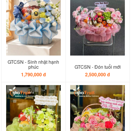
GTCSN - Sinh nhật hạnh
phúc
GTCSN - Đón tuổi mới
1,790,000 đ
2,500,000 đ