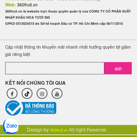
Web:
360fruit.vn
360fruit.vn là website trực thuộc quyền quản lý của CÔNG TY CỔ PHẦN XUẤT
NHẬP KHẨU HOA TƯƠI 360
GPKD 0313524315 do Sở kế hoạch Đầu tư TP. Hồ Chí Minh cấp 06/11/2015
Cập nhật thông tin khuyến mãi nhanh nhất hưởng quyền lợi giảm
giá riêng biệt
GỬI
KẾT NỐI CHÚNG TÔI QUA
Design by
All right Reserval.
360fruit.vn