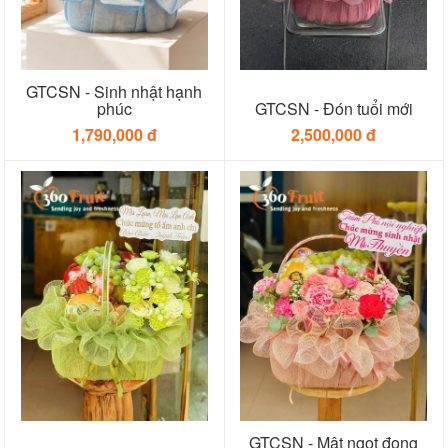
GTCSN - Sinh nhật hạnh
phúc
GTCSN - Đón tuổi mới
1,790,000 đ
2,500,000 đ
GTCSN - Mật ngọt đong