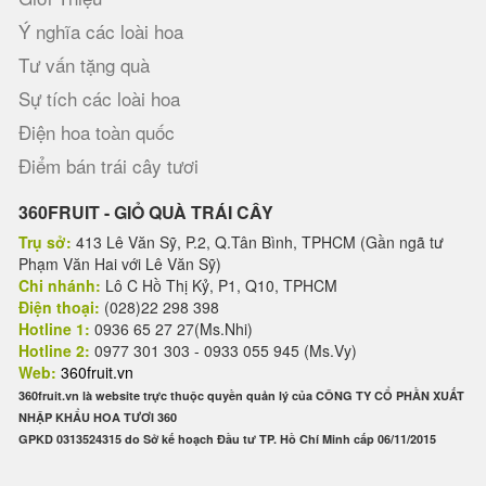
Ý nghĩa các loài hoa
Tư vấn tặng quà
Sự tích các loài hoa
Điện hoa toàn quốc
Điểm bán trái cây tươi
360FRUIT - GIỎ QUÀ TRÁI CÂY
Trụ sở:
413 Lê Văn Sỹ, P.2, Q.Tân Bình, TPHCM (Gần ngã tư
Phạm Văn Hai với Lê Văn Sỹ)
Chi nhánh:
Lô C Hồ Thị Kỷ, P1, Q10, TPHCM
Điện thoại:
(028)22 298 398
Hotline 1:
0936 65 27 27(Ms.Nhi)
Hotline 2:
0977 301 303 - 0933 055 945 (Ms.Vy)
Web:
360fruit.vn
360fruit.vn là website trực thuộc quyền quản lý của CÔNG TY CỔ PHẦN XUẤT
NHẬP KHẨU HOA TƯƠI 360
GPKD 0313524315 do Sở kế hoạch Đầu tư TP. Hồ Chí Minh cấp 06/11/2015