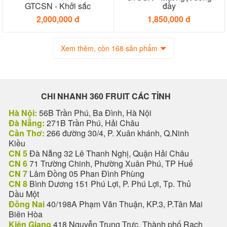
GTCSN - Khởi sắc
đầy
2,000,000 đ
1,850,000 đ
Xem thêm, còn 168 sản phẩm
CHI NHANH 360 FRUIT CÁC TỈNH
Hà Nội:
56B Trần Phú, Ba Đình, Hà Nội
Đà Nẵng:
271B Trần Phú, Hải Châu
Cần Thơ:
266 đường 30/4, P. Xuân khánh, Q.Ninh
Kiều
CN 5
Đà Nẵng 32 Lê Thanh Nghị, Quận Hải Châu
CN 6
71 Trường Chinh, Phường Xuân Phú, TP Huế
CN 7
Lâm Đồng 05 Phan Đình Phùng
CN 8
Bình Dương 151 Phú Lợi, P. Phú Lợi, Tp. Thủ
Dầu Một
Đồng Nai
40/198A Phạm Văn Thuận, KP.3, P.Tân Mai
Biên Hòa
Kiên Giang
418 Nguyễn Trung Trực, Thành phố Rạch