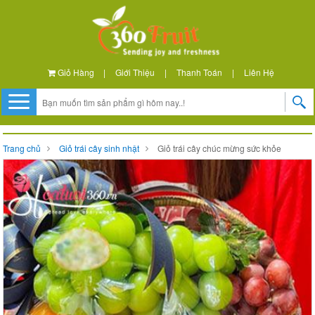
Giỏ Hàng
|
Giới Thiệu
|
Thanh Toán
|
Liên Hệ
Trang chủ
Giỏ trái cây sinh nhật
Giỏ trái cây chúc mừng sức khỏe