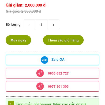
Giá giảm: 2,000,000 đ
Giá gốc: 2,300,000 đ
Số lượng
-
+
Mua ngay
Thêm vào giỏ hàng
Zalo OA
0936 652 727
0977 301 303
1.
Tặng miễn phí banner, thiệp cao cấp (trị giá