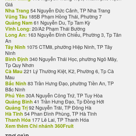
Giá
Nha Trang
54 Nguyễn Đức Cảnh, TP Nha Trang
Vũng Tàu
185B Phạm Hồng Thái, Phường 7
Quảng Nam
61 Nguyễn Du, Tp Tam Kỳ
Vĩnh Long:
20/A2 Phạm Thái Bường
Long An:
163 Nguyễn Đình Chiểu, Phường 3, Tp Tân
An
Tây Ninh
1075 CTM8, phường Hiệp Ninh, TP Tây
Ninh
Bình Định
340 Nguyễn Thái Học, phường Ngô Mây,
Tp Quy Nhơn
Cà Mau
221 Lý Thường Kiệt, K2, Phường 6, Tp Cà
Mau
Bắc Ninh
83 Trần Hưng Đạo, phường Tiền An, TP
Bắc Ninh
Phú Yên
30A Nguyễn Công Trứ, TP Tuy Hòa
Quảng Bình
41 Trần Hưng Đạo, Tp Đồng Hới
Quảng Trị
92 Nguyễn Trãi, TP Đông Hà
Hà Tĩnh
54 Phan Đình Phùng, TP Hà Tĩnh
Thanh Hóa
177 Lê Lai, TP Thanh Hóa
Xem thêm Chi nhánh 360Fruit