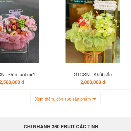
N - Đón tuổi mới
GTCSN - Khởi sắc
2,500,000 đ
2,000,000 đ
Xem thêm, còn 168 sản phẩm
CHI NHANH 360 FRUIT CÁC TỈNH