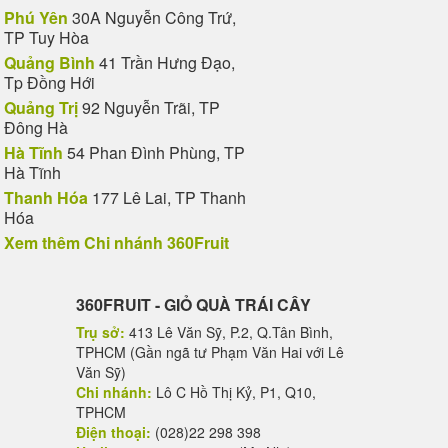
Phú Yên
30A Nguyễn Công Trứ,
TP Tuy Hòa
Quảng Bình
41 Trần Hưng Đạo,
Tp Đồng Hới
Quảng Trị
92 Nguyễn Trãi, TP
Đông Hà
Hà Tĩnh
54 Phan Đình Phùng, TP
Hà Tĩnh
Thanh Hóa
177 Lê Lai, TP Thanh
Hóa
Xem thêm Chi nhánh 360Fruit
360FRUIT - GIỎ QUÀ TRÁI CÂY
Trụ sở:
413 Lê Văn Sỹ, P.2, Q.Tân Bình,
TPHCM (Gần ngã tư Phạm Văn Hai với Lê
Văn Sỹ)
Chi nhánh:
Lô C Hồ Thị Kỷ, P1, Q10,
TPHCM
Điện thoại:
(028)22 298 398