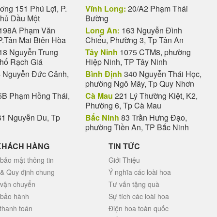
ng 151 Phú Lợi, P.
Vĩnh Long:
20/A2 Phạm Thái
Thủ Dầu Một
Bường
198A Phạm Văn
Long An:
163 Nguyễn Đình
P.Tân Mai Biên Hòa
Chiểu, Phường 3, Tp Tân An
18 Nguyễn Trung
Tây Ninh
1075 CTM8, phường
phố Rạch Giá
Hiệp Ninh, TP Tây Ninh
 Nguyễn Đức Cảnh,
Bình Định
340 Nguyễn Thái Học,
phường Ngô Mây, Tp Quy Nhơn
B Phạm Hồng Thái,
Cà Mau
221 Lý Thường Kiệt, K2,
Phường 6, Tp Cà Mau
1 Nguyễn Du, Tp
Bắc Ninh
83 Trần Hưng Đạo,
phường Tiền An, TP Bắc Ninh
KHÁCH HÀNG
TIN TỨC
bảo mật thông tin
Giới Thiệu
 & Quy định chung
Ý nghĩa các loài hoa
 vận chuyển
Tư vấn tặng quà
 bảo hành
Sự tích các loài hoa
thanh toán
Điện hoa toàn quốc