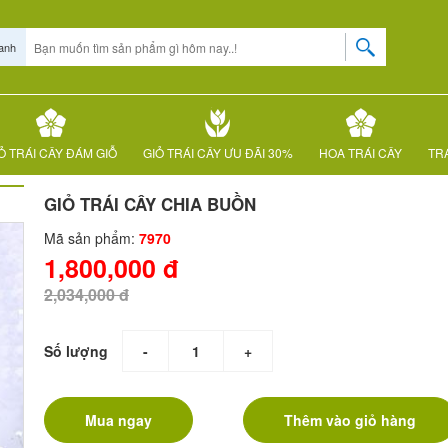
anh
Ỏ TRÁI CÂY ĐÁM GIỖ
GIỎ TRÁI CÂY ƯU ĐÃI 30%
HOA TRÁI CÂY
TRÁ
GIỎ TRÁI CÂY CHIA BUỒN
Mã sản phẩm:
7970
1,800,000 đ
2,034,000 đ
Số lượng
-
+
Mua ngay
Thêm vào giỏ hàng