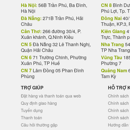
Hà Nội:
56B Trần Phú, Ba Đình,
CN 8
Bình Dươ
Hà Nội
Phú Lợi, Tp. 
Đà Nẵng:
271B Trần Phú, Hải
Đồng Nai
40/
Châu
Thuận, KP.3, 
Cần Thơ:
266 đường 30/4, P.
Kiên Giang
4
Xuân khánh, Q.Ninh Kiều
Trực, Thành 
CN 5
Đà Nẵng 32 Lê Thanh Nghị,
Nha Trang
54
Quận Hải Châu
TP Nha Trang
CN 6
71 Trường Chinh, Phường
Vũng Tàu
185
Xuân Phú, TP Huế
Phường 7
CN 7
Lâm Đồng 05 Phan Đình
Quảng Nam
6
Phùng
Tam Kỳ
TRỢ GIÚP
HỖ TRỢ 
Đặt hàng và thanh toán qua web
Chính sách 
Quy định giao hàng
Chính sách
Tuyển dụng
Chính sách
Thanh toán
Chính sách
Câu hỏi thường gặp
Hướng dẫn 