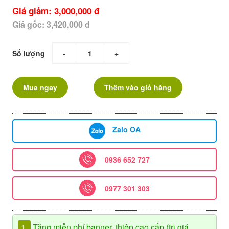
Giá giảm: 3,000,000 đ
Giá gốc: 3,420,000 đ
Số lượng
-
+
Mua ngay
Thêm vào giỏ hàng
Zalo OA
0936 652 727
0977 301 303
1.
Tặng miễn phí banner, thiệp cao cấp (trị giá