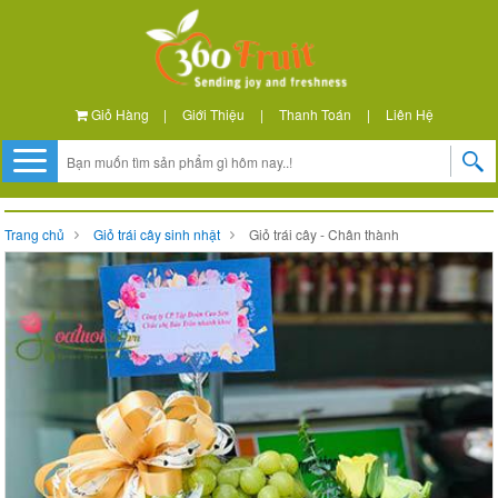
Giỏ Hàng
|
Giới Thiệu
|
Thanh Toán
|
Liên Hệ
Trang chủ
Giỏ trái cây sinh nhật
Giỏ trái cây - Chân thành