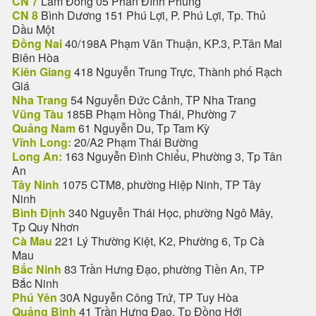
CN 7
Lâm Đồng 05 Phan Đình Phùng
CN 8
Bình Dương 151 Phú Lợi, P. Phú Lợi, Tp. Thủ
Dầu Một
Đồng Nai
40/198A Phạm Văn Thuận, KP.3, P.Tân Mai
Biên Hòa
Kiên Giang
418 Nguyễn Trung Trực, Thành phố Rạch
Giá
Nha Trang
54 Nguyễn Đức Cảnh, TP Nha Trang
Vũng Tàu
185B Phạm Hồng Thái, Phường 7
Quảng Nam
61 Nguyễn Du, Tp Tam Kỳ
Vĩnh Long:
20/A2 Phạm Thái Bường
Long An:
163 Nguyễn Đình Chiểu, Phường 3, Tp Tân
An
Tây Ninh
1075 CTM8, phường Hiệp Ninh, TP Tây
Ninh
Bình Định
340 Nguyễn Thái Học, phường Ngô Mây,
Tp Quy Nhơn
Cà Mau
221 Lý Thường Kiệt, K2, Phường 6, Tp Cà
Mau
Bắc Ninh
83 Trần Hưng Đạo, phường Tiền An, TP
Bắc Ninh
Phú Yên
30A Nguyễn Công Trứ, TP Tuy Hòa
Quảng Bình
41 Trần Hưng Đạo, Tp Đồng Hới