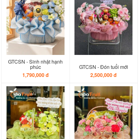
GTCSN - Sinh nhật hạnh
phúc
GTCSN - Đón tuổi mới
1,790,000 đ
2,500,000 đ