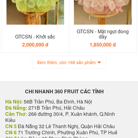
GTCSN - Mật ngọt đong
GTCSN - Khởi sắc
đầy
2,000,000 đ
1,850,000 đ
Xem thêm, còn 168 sản phẩm
CHI NHANH 360 FRUIT CÁC TỈNH
Hà Nội:
56B Trần Phú, Ba Đình, Hà Nội
Đà Nẵng:
271B Trần Phú, Hải Châu
Cần Thơ:
266 đường 30/4, P. Xuân khánh, Q.Ninh
Kiều
CN 5
Đà Nẵng 32 Lê Thanh Nghị, Quận Hải Châu
CN 6
71 Trường Chinh, Phường Xuân Phú, TP Huế