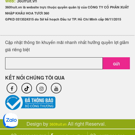
Web:
360fruit.vn
360fruit.vn là website trực thuộc quyền quản lý của CÔNG TY CỔ PHẦN XUẤT
NHẬP KHẨU HOA TƯƠI 360
GPKD 0313524315 do Sở kế hoạch Đầu tư TP. Hồ Chí Minh cấp 06/11/2015
Cập nhật thông tin khuyến mãi nhanh nhất hưởng quyền lợi giảm
giá riêng biệt
GỬI
KẾT NỐI CHÚNG TÔI QUA
Design by
All right Reserval.
360fruit.vn