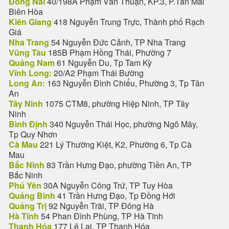
Đồng Nai
40/198A Phạm Văn Thuận, KP.3, P.Tân Mai
Biên Hòa
Kiên Giang
418 Nguyễn Trung Trực, Thành phố Rạch
Giá
Nha Trang
54 Nguyễn Đức Cảnh, TP Nha Trang
Vũng Tàu
185B Phạm Hồng Thái, Phường 7
Quảng Nam
61 Nguyễn Du, Tp Tam Kỳ
Vĩnh Long:
20/A2 Phạm Thái Bường
Long An:
163 Nguyễn Đình Chiểu, Phường 3, Tp Tân
An
Tây Ninh
1075 CTM8, phường Hiệp Ninh, TP Tây
Ninh
Bình Định
340 Nguyễn Thái Học, phường Ngô Mây,
Tp Quy Nhơn
Cà Mau
221 Lý Thường Kiệt, K2, Phường 6, Tp Cà
Mau
Bắc Ninh
83 Trần Hưng Đạo, phường Tiền An, TP
Bắc Ninh
Phú Yên
30A Nguyễn Công Trứ, TP Tuy Hòa
Quảng Bình
41 Trần Hưng Đạo, Tp Đồng Hới
Quảng Trị
92 Nguyễn Trãi, TP Đông Hà
Hà Tĩnh
54 Phan Đình Phùng, TP Hà Tĩnh
Thanh Hóa
177 Lê Lai, TP Thanh Hóa