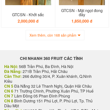
GTCSN - Mật ngọt đong
GTCSN - Khởi sắc
đầy
2,000,000 đ
1,850,000 đ
Xem thêm, còn 168 sản phẩm
CHI NHANH 360 FRUIT CÁC TỈNH
Hà Nội:
56B Trần Phú, Ba Đình, Hà Nội
Đà Nẵng:
271B Trần Phú, Hải Châu
Cần Thơ:
266 đường 30/4, P. Xuân khánh, Q.Ninh
Kiều
CN 5
Đà Nẵng 32 Lê Thanh Nghị, Quận Hải Châu
CN 6
71 Trường Chinh, Phường Xuân Phú, TP Huế
CN 7
Lâm Đồng 05 Phan Đình Phùng
CN 8
Bình Dương 151 Phú Lợi, P. Phú Lợi, Tp. Thủ
Dầu Một