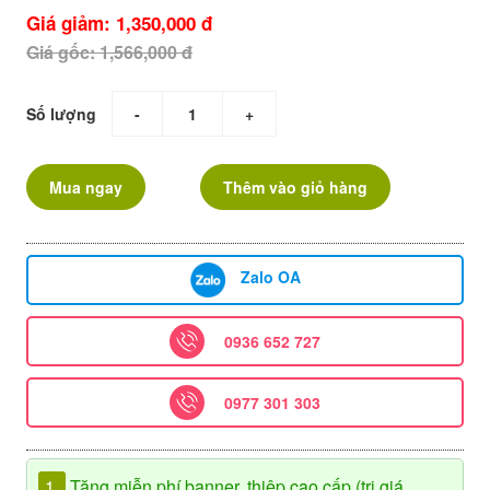
Giá giảm: 1,350,000 đ
Giá gốc: 1,566,000 đ
Số lượng
-
+
Mua ngay
Thêm vào giỏ hàng
Zalo OA
0936 652 727
0977 301 303
1.
Tặng miễn phí banner, thiệp cao cấp (trị giá