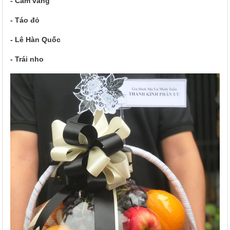
- Cam vàng
- Táo đỏ
- Lê Hàn Quốc
- Trái nho