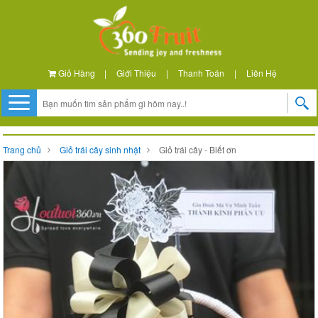
Giỏ Hàng
|
Giới Thiệu
|
Thanh Toán
|
Liên Hệ
Trang chủ
Giỏ trái cây sinh nhật
Giỏ trái cây - Biết ơn