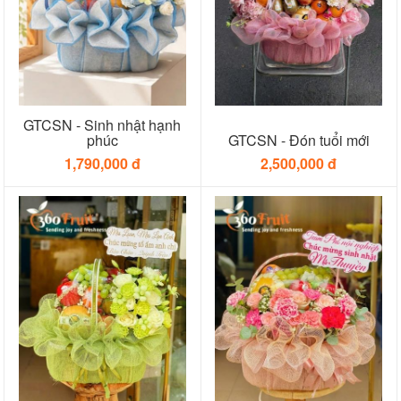
GTCSN - Sinh nhật hạnh
phúc
GTCSN - Đón tuổi mới
1,790,000 đ
2,500,000 đ