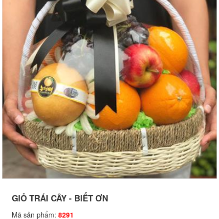
GIỎ TRÁI CÂY - BIẾT ƠN
Mã sản phẩm:
8291