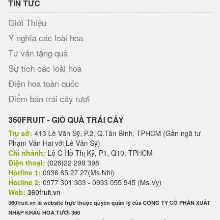
TIN TỨC
Giới Thiệu
Ý nghĩa các loài hoa
Tư vấn tặng quà
Sự tích các loài hoa
Điện hoa toàn quốc
Điểm bán trái cây tươi
360FRUIT - GIỎ QUÀ TRÁI CÂY
Trụ sở:
413 Lê Văn Sỹ, P.2, Q.Tân Bình, TPHCM (Gần ngã tư
Phạm Văn Hai với Lê Văn Sỹ)
Chi nhánh:
Lô C Hồ Thị Kỷ, P1, Q10, TPHCM
Điện thoại:
(028)22 298 398
Hotline 1:
0936 65 27 27(Ms.Nhi)
Hotline 2:
0977 301 303 - 0933 055 945 (Ms.Vy)
Web:
360fruit.vn
360fruit.vn là website trực thuộc quyền quản lý của CÔNG TY CỔ PHẦN XUẤT
NHẬP KHẨU HOA TƯƠI 360