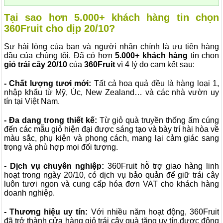
Tại sao hơn 5.000+ khách hàng tin chọn
360Fruit cho dịp 20/10?
Sự hài lòng của bạn và người nhận chính là ưu tiên hàng
đầu của chúng tôi. Đã có hơn
5.000+ khách hàng
tin chọn
giỏ trái cây 20/10
của
360Fruit
vì 4 lý do cam kết sau:
- Chất lượng tươi mới:
Tất cả hoa quả đều là hàng loại 1,
nhập khẩu từ Mỹ, Úc, New Zealand… và các nhà vườn uy
tín tại Việt Nam.
- Đa dang trong thiết kế:
Từ giỏ quà truyền thống ấm cúng
đến các mẫu giỏ hiện đại được sáng tạo và bày trí hài hòa về
màu sắc, phụ kiện và phong cách, mang lại cảm giác sang
trọng và phù hợp mọi đối tượng.
- Dịch vụ chuyên nghiệp:
360Fruit hỗ trợ giao hàng linh
hoạt trong ngày 20/10, có dịch vụ bảo quản để giữ trái cây
luôn tươi ngon và cung cấp hóa đơn VAT cho khách hàng
doanh nghiệp.
- Thương hiệu uy tín:
Với nhiều năm hoạt động, 360Fruit
đã trở thành cửa hàng giỏ trái cây quà tặng uy tín,được đông