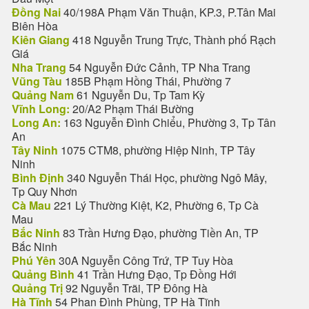
Đồng Nai
40/198A Phạm Văn Thuận, KP.3, P.Tân Mai
Biên Hòa
Kiên Giang
418 Nguyễn Trung Trực, Thành phố Rạch
Giá
Nha Trang
54 Nguyễn Đức Cảnh, TP Nha Trang
Vũng Tàu
185B Phạm Hồng Thái, Phường 7
Quảng Nam
61 Nguyễn Du, Tp Tam Kỳ
Vĩnh Long:
20/A2 Phạm Thái Bường
Long An:
163 Nguyễn Đình Chiểu, Phường 3, Tp Tân
An
Tây Ninh
1075 CTM8, phường Hiệp Ninh, TP Tây
Ninh
Bình Định
340 Nguyễn Thái Học, phường Ngô Mây,
Tp Quy Nhơn
Cà Mau
221 Lý Thường Kiệt, K2, Phường 6, Tp Cà
Mau
Bắc Ninh
83 Trần Hưng Đạo, phường Tiền An, TP
Bắc Ninh
Phú Yên
30A Nguyễn Công Trứ, TP Tuy Hòa
Quảng Bình
41 Trần Hưng Đạo, Tp Đồng Hới
Quảng Trị
92 Nguyễn Trãi, TP Đông Hà
Hà Tĩnh
54 Phan Đình Phùng, TP Hà Tĩnh