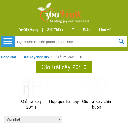
Giỏ Hàng
|
Giới Thiệu
|
Thanh Toán
|
Liên Hệ
Trang chủ
Trái cây theo dịp
Giỏ trái cây 20/10
Giỏ trái cây 20/10
Giỏ trái cây
Hộp quà trái cây
Giỏ trái cây chia
20/11
buồn