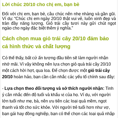
Lời chúc 20/10 cho chị em, bạn bè
Đối với chị em, bạn bè, câu chúc nên nhẹ nhàng và gần gũi.
Ví dụ: “Chúc chị em ngày 20/10 thật vui vẻ, luôn xinh đẹp và
tràn đầy năng lượng. Giỏ trái cây tươi này gửi chút ngọt
ngào cho ngày đặc biệt thêm ý nghĩa.”
Cách chọn mua giỏ trái cây 20/10 đảm bảo
cả hình thức và chất lượng
Có thể thấy, bất cứ ấn tượng đầu tiên sẽ làm người nhận
nhớ mãi. Vì vậy không nên lựa chọn giỏ quà trái cây 20/10
một cách hời hợt, qua loa. Để chọn được một
giỏ trái cây
20/10
hoàn hảo, bạn cần cân nhắc các yếu tố chính sau đây:
-
Lựa chọn theo đối tượng và sở thích người nhận:
Tinh
ý cân nhắc đến độ tuổi và khẩu vị của họ. Ví dụ, với người
lớn tuổi như mẹ, bà, nên ưu tiên các loại quả mềm, ngọt
thanh và tốt cho sức khỏe. Với người trẻ tuổi hơn như vợ,
bạn gái hay đồng nghiệp, bạn có thể chọn các loại quả nhập