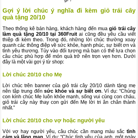
Gợi ý lời chúc ý nghĩa đi kèm giỏ trái cây
quà tặng 20/10
Theo thống kê bán hàng, khách hàng đến mua
giỏ trái cây
làm quà tặng 20/10 tại 360Fruit
ai cũng đều yêu cầu viết
thiệp đi kèm theo. Trong đó, những lời chúc thường xoay
quanh các thông điệp về sức khỏe, hạnh phúc, sự biết ơn và
tình yêu thương. Tùy vào đối tượng mà bạn có thể lựa chọn
câu chúc phù hợp để món quà trở nên trọn vẹn hơn. Dưới
đây là một vài gợi ý từ shop:
Lời chúc 20/10 cho Mẹ
Lời chúc trên banner của giỏ trái cây 20/10 dành tặng mẹ
nên tập trung đến
sức khỏe và sự biết ơn
. Ví dụ: “Chúng
con kính chúc Mẹ luôn khỏe mạnh, sống vui cùng con cháu,
giỏ trái cây này thay con gửi đến Mẹ lời tri ân chân thành
nhất.”
Lời chúc 20/10 cho vợ hoặc người yêu
Với vợ hay người yêu, câu chúc cần mang màu sắc
tình
cảm và lãng mạn
. Ví dụ: “Chúc tình yêu của anh, một ngày