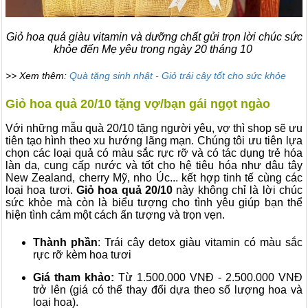
Giỏ hoa quả giàu vitamin và dưỡng chất gửi trọn lời chúc sức
khỏe đến Mẹ yêu trong ngày 20 tháng 10
>> Xem thêm:
Quà tặng sinh nhật - Giỏ trái cây tốt cho sức khỏe
Giỏ hoa quả 20/10 tặng vợ/bạn gái ngọt ngào
Với những mẫu quà 20/10 tặng người yêu, vợ thì shop sẽ ưu
tiên tạo hình theo xu hướng lãng mạn. Chúng tôi ưu tiên lựa
chọn các loại quả có màu sắc rực rỡ và có tác dụng trẻ hóa
làn da, cung cấp nước và tốt cho hệ tiêu hóa như dâu tây
New Zealand, cherry Mỹ, nho Úc... kết hợp tinh tế cùng các
loại hoa tươi.
Giỏ hoa quả 20/10
này không chỉ là lời chúc
sức khỏe mà còn là biểu tượng cho tình yêu giúp bạn thể
hiện tình cảm một cách ấn tượng và trọn vẹn.
Thành phần
: Trái cây detox giàu vitamin có màu sắc
rực rỡ kèm hoa tươi
Giá tham khảo:
Từ 1.500.000 VNĐ - 2.500.000 VNĐ
trở lên (giá có thể thay đổi dựa theo số lượng hoa và
loại hoa).