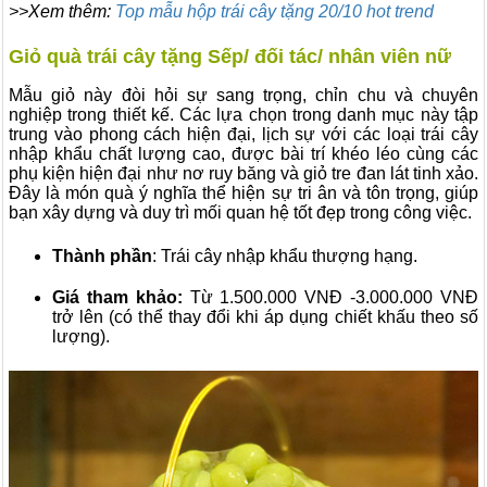
>>Xem thêm:
Top mẫu hộp trái cây tặng 20/10 hot trend
Giỏ quà trái cây tặng Sếp/ đối tác/ nhân viên nữ
Mẫu giỏ này đòi hỏi sự sang trọng, chỉn chu và chuyên
nghiệp trong thiết kế. Các lựa chọn trong danh mục này tập
trung vào phong cách hiện đại, lịch sự với các loại trái cây
nhập khẩu chất lượng cao, được bài trí khéo léo cùng các
phụ kiện hiện đại như nơ ruy băng và giỏ tre đan lát tinh xảo.
Đây là món quà ý nghĩa thể hiện sự tri ân và tôn trọng, giúp
bạn xây dựng và duy trì mối quan hệ tốt đẹp trong công việc.
Thành phần
: Trái cây nhập khẩu thượng hạng.
Giá
tham khảo:
Từ 1.500.000 VNĐ -3.000.000 VNĐ
trở lên (có thể thay đổi khi áp dụng chiết khấu theo số
lượng).