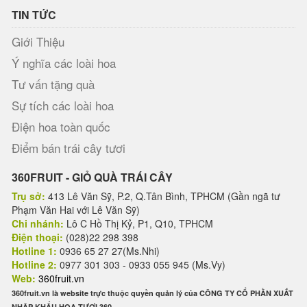
TIN TỨC
Giới Thiệu
Ý nghĩa các loài hoa
Tư vấn tặng quà
Sự tích các loài hoa
Điện hoa toàn quốc
Điểm bán trái cây tươi
360FRUIT - GIỎ QUÀ TRÁI CÂY
Trụ sở:
413 Lê Văn Sỹ, P.2, Q.Tân Bình, TPHCM (Gần ngã tư
Phạm Văn Hai với Lê Văn Sỹ)
Chi nhánh:
Lô C Hồ Thị Kỷ, P1, Q10, TPHCM
Điện thoại:
(028)22 298 398
Hotline 1:
0936 65 27 27(Ms.Nhi)
Hotline 2:
0977 301 303 - 0933 055 945 (Ms.Vy)
Web:
360fruit.vn
360fruit.vn là website trực thuộc quyền quản lý của CÔNG TY CỔ PHẦN XUẤT
NHẬP KHẨU HOA TƯƠI 360