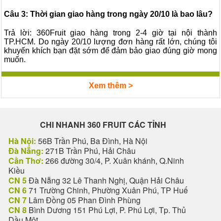
Câu 3: Thời gian giao hàng trong ngày 20/10 là bao lâu?
Trả lời: 360Fruit giao hàng trong 2-4 giờ tại nội thành
TP.HCM. Do ngày 20/10 lượng đơn hàng rất lớn, chúng tôi
khuyến khích bạn đặt sớm để đảm bảo giao đúng giờ mong
muốn.
Xem thêm >
CHI NHANH 360 FRUIT CÁC TỈNH
Hà Nội:
56B Trần Phú, Ba Đình, Hà Nội
Đà Nẵng:
271B Trần Phú, Hải Châu
Cần Thơ:
266 đường 30/4, P. Xuân khánh, Q.Ninh
Kiều
CN 5
Đà Nẵng 32 Lê Thanh Nghị, Quận Hải Châu
CN 6
71 Trường Chinh, Phường Xuân Phú, TP Huế
CN 7
Lâm Đồng 05 Phan Đình Phùng
CN 8
Bình Dương 151 Phú Lợi, P. Phú Lợi, Tp. Thủ
Dầu Một