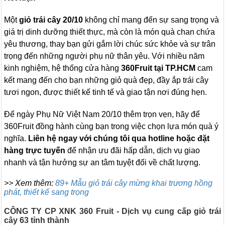
Một
giỏ trái cây 20/10
không chỉ mang đến sự sang trọng và
giá trị dinh dưỡng thiết thực, mà còn là món quà chan chứa
yêu thương, thay bạn gửi gắm lời chúc sức khỏe và sự trân
trọng đến những người phụ nữ thân yêu. Với nhiều năm
kinh nghiệm, hệ thống cửa hàng
360Fruit tại TP.HCM
cam
kết mang đến cho bạn những giỏ quà đẹp, đầy ắp trái cây
tươi ngon, được thiết kế tinh tế và giao tận nơi đúng hẹn.
Để ngày Phụ Nữ Việt Nam 20/10 thêm trọn vẹn, hãy để
360Fruit đồng hành cùng bạn trong việc chọn lựa món quà ý
nghĩa.
Liên hệ ngay với chúng tôi qua hotline hoặc đặt
hàng trực tuyến
để nhận ưu đãi hấp dẫn, dịch vụ giao
nhanh và tận hưởng sự an tâm tuyệt đối về chất lượng.
>> Xem thêm:
89+ Mẫu giỏ trái cây mừng khai trương hồng
phát, thiết kế sang trọng
CÔNG TY CP XNK 360 Fruit - Dịch vụ cung cấp giỏ trái
cây 63 tỉnh thành