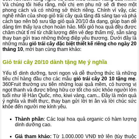
Và chúng tôi hiểu rằng, mỗi chị em phụ nữ sẽ đi theo một
phong cách và có những sở thích riêng. Chính vì vậy, các
nghệ nhân của shop giỏ trái cây quà tặng đã sáng tạo và phá
cách tạo nên bộ sưu tập giỏ quà 20/10 đa dạng, giúp bạn dễ
dàng tìm thấy lựa chọn hoàn hảo. Mỗi giỏ hoa quả đều được
chăm chút tỉ mỉ từ chất lượng đến vẻ đẹp thẩm mỹ, sẵn sàng
thay bạn gửi trao những thông điệp yêu thương. Dưới đây là
những mẫu
giỏ trái cây đặc biệt thiết kế riêng cho ngày 20
tháng 10
, mời bạn cùng tham khảo:
Giỏ trái cây 20/10 dành tặng Mẹ ý nghĩa
Yếu tố dinh dưỡng, tươi ngon và dễ thưởng thức là những
tiêu chí hàng đầu cho các mẫu
giỏ trái cây 20 10 tặng mẹ
.
360Fruit thường ưu tiên những loại quả mềm, có hương vị
ngọt thanh và được trồng hữu cơ tốt cho sức khỏe người lớn
tuổi như lê Hàn Quốc, nho, kiwi vàng, cam... Đây là món quà
ý nghĩa và thiết thực, thay bạn gửi lời tri ân và lời chúc sức
khỏe đến người mẹ kính yêu.
Thành phần
: Các loại hoa quả organic có hàm lượng
dinh dưỡng cao.
Giá tham khảo:
Từ 1.000.000 VNĐ trở lên (tùy thuộc