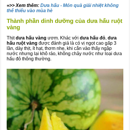
=>> Xem thêm:
Dưa hấu - Món quà giải nhiệt không
thể thiếu vào mùa hè
Thành phần dinh dưỡng của dưa hấu ruột
vàng
Thịt
dưa hấu vàng
ươm. Khác với
dưa hấu đỏ
,
dưa
hấu ruột vàng
được đánh giá là có vị ngọt cao gấp 3
lần, dày thịt, ít hạt, thơm nhẹ, khi cắn vào thấy ngập
nước nhưng lại khô ráo, không chảy nước như loại dưa
hấu đỏ thông thường.