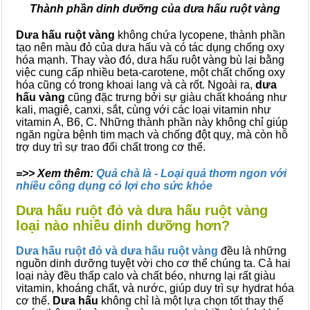
Thành phần dinh dưỡng của dưa hấu ruột vàng
Dưa hấu ruột vàng
không chứa lycopene, thành phần
tạo nên màu đỏ của dưa hấu và có tác dụng chống oxy
hóa mạnh. Thay vào đó, dưa hấu ruột vàng bù lại bằng
việc cung cấp nhiều beta-carotene, một chất chống oxy
hóa cũng có trong khoai lang và cà rốt. Ngoài ra,
dưa
hấu vàng
cũng đặc trưng bởi sự giàu chất khoáng như
kali, magiê, canxi, sắt, cùng với các loại vitamin như
vitamin A, B6, C. Những thành phần này không chỉ giúp
ngăn ngừa bệnh tim mạch và chống đột quỵ, mà còn hỗ
trợ duy trì sự trao đổi chất trong cơ thể.
=>> Xem thêm:
Quả chà là - Loại quả thơm ngon với
nhiều công dụng có lợi cho sức khỏe
Dưa hấu ruột đỏ và dưa hấu ruột vàng
loại nào nhiều dinh dưỡng hơn?
Dưa hấu ruột đỏ và dưa hấu ruột vàng
đều là những
nguồn dinh dưỡng tuyệt vời cho cơ thể chúng ta. Cả hai
loại này đều thấp calo và chất béo, nhưng lại rất giàu
vitamin, khoáng chất, và nước, giúp duy trì sự hydrat hóa
cơ thể.
Dưa hấu
không chỉ là một lựa chọn tốt thay thế