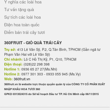
Ý nghĩa các loài hoa
Tư vấn tặng quà
Sự tích các loài hoa
Điện hoa toàn quốc
Điểm bán trái cây tươi
360FRUIT - GIỎ QUÀ TRÁI CÂY
Trụ sở:
413 Lê Văn Sỹ, P.2, Q.Tân Bình, TPHCM (Gần ngã tư
Phạm Văn Hai với Lê Văn Sỹ)
Chi nhánh:
Lô C Hồ Thị Kỷ, P1, Q10, TPHCM
Điện thoại:
(028)22 298 398
Hotline 1:
0936 65 27 27(Ms.Nhi)
Hotline 2:
0977 301 303 - 0933 055 945 (Ms.Vy)
Web:
360fruit.vn
360fruit.vn là website trực thuộc quyền quản lý của CÔNG TY CỔ PHẦN XUẤT
NHẬP KHẨU HOA TƯƠI 360
GPKD 0313524315 do Sở kế hoạch Đầu tư TP. Hồ Chí Minh cấp 06/11/2015