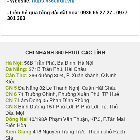
- Website:
https://360fruit.vn/
- Liên hệ qua tổng đài đặt hoa: 0936 65 27 27 - 0977
301 303
CHI NHANH 360 FRUIT CÁC TỈNH
Hà Nội:
56B Trần Phú, Ba Đình, Hà Nội
Đà Nẵng:
271B Trần Phú, Hải Châu
Cần Thơ:
266 đường 30/4, P. Xuân khánh, Q.Ninh
Kiều
CN 5
Đà Nẵng 32 Lê Thanh Nghị, Quận Hải Châu
CN 6
71 Trường Chinh, Phường Xuân Phú, TP Huế
CN 7
Lâm Đồng 05 Phan Đình Phùng
CN 8
Bình Dương 151 Phú Lợi, P. Phú Lợi, Tp. Thủ
Dầu Một
Đồng Nai
40/198A Phạm Văn Thuận, KP.3, P.Tân Mai
Biên Hòa
Kiên Giang
418 Nguyễn Trung Trực, Thành phố Rạch
Giá