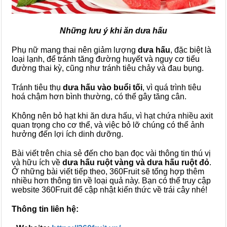
Những lưu ý khi ăn dưa hấu
Phụ nữ mang thai nên giảm lượng
dưa hấu
, đặc biệt là
loại lạnh, để tránh tăng đường huyết và nguy cơ tiểu
đường thai kỳ, cũng như tránh tiêu chảy và đau bụng.
Tránh tiêu thụ
dưa hấu vào buổi tối
, vì quá trình tiêu
hoá chậm hơn bình thường, có thể gây tăng cân.
Không nên bỏ hạt khi ăn dưa hấu, vì hạt chứa nhiều axit
quan trọng cho cơ thể, và việc bỏ lỡ chúng có thể ảnh
hưởng đến lợi ích dinh dưỡng.
Bài viết trên chia sẻ đến cho bạn đọc vài thông tin thú vị
và hữu ích về
dưa hấu ruột vàng và dưa hấu ruột đỏ
.
Ở những bài viết tiếp theo, 360Fruit sẽ tổng hợp thêm
nhiều hơn thông tin về loại quả này. Bạn có thể truy cập
website 360Fruit để cập nhật kiến thức về trái cây nhé!
Thông tin liên hệ: