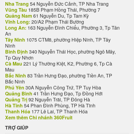
Nha Trang
54 Nguyễn Đức Cảnh, TP Nha Trang
Vũng Tàu
185B Phạm Hồng Thái, Phường 7
Quảng Nam
61 Nguyễn Du, Tp Tam Kỳ
Vĩnh Long:
20/A2 Phạm Thái Bường
Long An:
163 Nguyễn Đình Chiểu, Phường 3, Tp Tân
An
Tây Ninh
1075 CTM8, phường Hiệp Ninh, TP Tây
Ninh
Bình Định
340 Nguyễn Thái Học, phường Ngô Mây,
Tp Quy Nhơn
Cà Mau
221 Lý Thường Kiệt, K2, Phường 6, Tp Cà
Mau
Bắc Ninh
83 Trần Hưng Đạo, phường Tiền An, TP
Bắc Ninh
Phú Yên
30A Nguyễn Công Trứ, TP Tuy Hòa
Quảng Bình
41 Trần Hưng Đạo, Tp Đồng Hới
Quảng Trị
92 Nguyễn Trãi, TP Đông Hà
Hà Tĩnh
54 Phan Đình Phùng, TP Hà Tĩnh
Thanh Hóa
177 Lê Lai, TP Thanh Hóa
Xem thêm Chi nhánh 360Fruit
TRỢ GIÚP