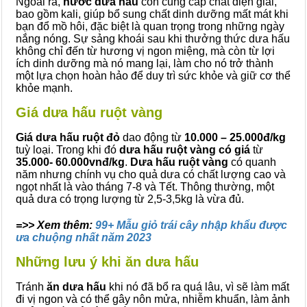
Ngoài ra,
nước dưa hấu
còn cung cấp chất điện giải,
bao gồm kali, giúp bổ sung chất dinh dưỡng mất mát khi
bạn đổ mồ hôi, đặc biệt là quan trọng trong những ngày
nắng nóng. Sự sảng khoái sau khi thưởng thức dưa hấu
không chỉ đến từ hương vị ngon miệng, mà còn từ lợi
ích dinh dưỡng mà nó mang lại, làm cho nó trở thành
một lựa chọn hoàn hảo để duy trì sức khỏe và giữ cơ thể
khỏe mạnh.
Giá dưa hấu ruột vàng
Giá dưa hấu ruột đỏ
dao động từ
10.000 – 25.000đ/kg
tuỳ loại. Trong khi đó
dưa hấu ruột vàng có giá
từ
35.000- 60.000vnđ/kg
.
Dưa hấu ruột vàng
có quanh
năm nhưng chính vụ cho quả dưa có chất lượng cao và
ngọt nhất là vào tháng 7-8 và Tết. Thông thường, một
quả dưa có trọng lượng từ 2,5-3,5kg là vừa đủ.
=>> Xem thêm:
99+ Mẫu giỏ trái cây nhập khẩu được
ưa chuộng nhất năm 2023
Những lưu ý khi ăn dưa hấu
Tránh
ăn dưa hấu
khi nó đã bổ ra quá lâu, vì sẽ làm mất
đi vị ngon và có thể gây nôn mửa, nhiễm khuẩn, làm ảnh