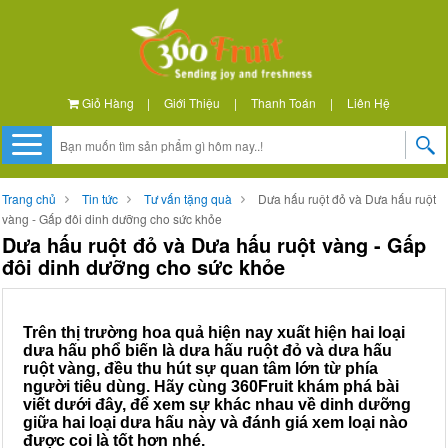
Giỏ Hàng
|
Giới Thiệu
|
Thanh Toán
|
Liên Hệ
Trang chủ
Tin tức
Tư vấn tặng quà
Dưa hấu ruột đỏ và Dưa hấu ruột
vàng - Gấp đôi dinh dưỡng cho sức khỏe
Dưa hấu ruột đỏ và Dưa hấu ruột vàng - Gấp
đôi dinh dưỡng cho sức khỏe
Trên thị trường hoa quả hiện nay xuất hiện hai loại
dưa hấu phổ biến là dưa hấu ruột đỏ và dưa hấu
ruột vàng, đều thu hút sự quan tâm lớn từ phía
người tiêu dùng. Hãy cùng 360Fruit khám phá bài
viết dưới đây, để xem sự khác nhau về dinh dưỡng
giữa hai loại dưa hấu này và đánh giá xem loại nào
được coi là tốt hơn nhé.