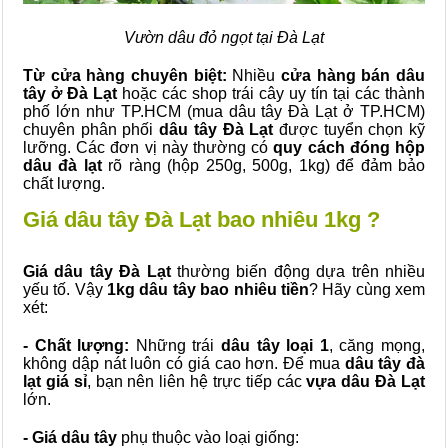
Vườn dâu đỏ ngọt tại Đà Lạt
Từ cửa hàng chuyên biệt:
Nhiều
cửa hàng bán dâu
tây ở Đà Lạt
hoặc các shop trái cây uy tín tại các thành
phố lớn như TP.HCM (mua dâu tây Đà Lạt ở TP.HCM)
chuyên phân phối
dâu tây Đà Lạt
được tuyển chọn kỹ
lưỡng. Các đơn vị này thường có
quy cách đóng hộp
dâu đà lạt
rõ ràng (hộp 250g, 500g, 1kg) để đảm bảo
chất lượng.
Giá dâu tây Đà Lạt bao nhiêu 1kg ?
Giá dâu tây Đà Lạt
thường biến động dựa trên nhiều
yếu tố. Vậy
1kg dâu tây bao nhiêu tiền
? Hãy cùng xem
xét:
- Chất lượng:
Những trái
dâu tây loại 1
, căng mọng,
không dập nát luôn có giá cao hơn. Để mua
dâu tây đà
lạt giá sỉ
, bạn nên liên hệ trực tiếp các
vựa dâu Đà Lạt
lớn.
- Giá dâu tây
phụ thuộc vào loại giống: