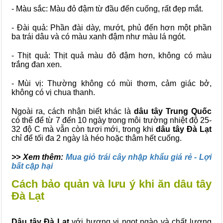
- Màu sắc: Màu đỏ đậm từ đầu đến cuống, rất đẹp mắt.
- Đài quả: Phần đài dày, mướt, phủ đến hơn một phần
ba trái dâu và có màu xanh đậm như màu lá ngót.
- Thịt quả: Thịt quả màu đỏ đậm hơn, không có màu
trắng đan xen.
- Mùi vị: Thường không có mùi thơm, cảm giác bở,
không có vị chua thanh.
Ngoài ra, cách nhận biết khác là
dâu tây Trung Quốc
có thể để từ 7 đến 10 ngày trong môi trường nhiệt độ 25-
32 độ C mà vẫn còn tươi mới, trong khi
dâu tây Đà Lạt
chỉ để tối đa 2 ngày là héo hoặc thâm hết cuống.
>> Xem thêm:
Mua giỏ trái cây nhập khẩu giá rẻ - Lợi
bất cập hại
Cách bảo quản và lưu ý khi ăn dâu tây
Đà Lạt
Dâu tây Đà Lạt
với hương vị ngọt ngào và chất lượng