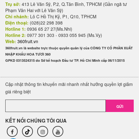
Trụ sở:
413 Lê Văn Sỹ, P.2, Q.Tân Bình, TPHCM (Gần ngã tư
Phạm Văn Hai với Lê Văn Sỹ)
Chi nhánh:
Lô C Hồ Thị Kỷ, P1, Q10, TPHCM
Điện thoại:
(028)22 298 398
Hotline 1:
0936 65 27 27(Ms.Nhi)
Hotline 2:
0977 301 303 - 0933 055 945 (Ms.Vy)
Web:
360fruit.vn
360fruit.vn là website trực thuộc quyền quản lý của CÔNG TY CỔ PHẦN XUẤT
NHẬP KHẨU HOA TƯƠI 360
GPKD 0313524315 do Sở kế hoạch Đầu tư TP. Hồ Chí Minh cấp 06/11/2015
Cập nhật thông tin khuyến mãi nhanh nhất hưởng quyền lợi giảm
giá riêng biệt
GỬI
KẾT NỐI CHÚNG TÔI QUA