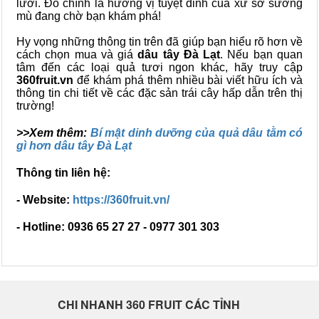
lưỡi. Đó chính là hương vị tuyệt đỉnh của xứ sở sương
mù đang chờ bạn khám phá!
Hy vọng những thông tin trên đã giúp bạn hiểu rõ hơn về
cách chọn mua và giá
dâu tây Đà Lạt
. Nếu bạn quan
tâm đến các loại quả tươi ngon khác, hãy truy cập
360fruit.vn
để khám phá thêm nhiều bài viết hữu ích và
thông tin chi tiết về các đặc sản trái cây hấp dẫn trên thị
trường!
>>Xem thêm:
Bí mật dinh dưỡng của quả dâu tằm có
gì hơn dâu tây Đà Lạt
Thông tin liên hệ:
- Website:
https://360fruit.vn/
- Hotline: 0936 65 27 27 - 0977 301 303
CHI NHANH 360 FRUIT CÁC TỈNH