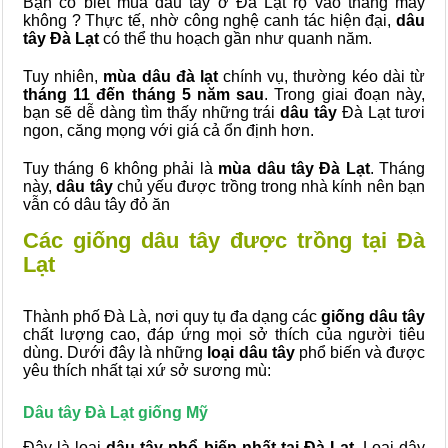
Bạn có biết mùa dâu tây ở Đà Lạt rộ vào tháng mấy
không ? Thực tế, nhờ công nghệ canh tác hiện đại,
dâu
tây Đà Lạt
có thể thu hoạch gần như quanh năm.
Tuy nhiên,
mùa dâu đà lạt
chính vụ, thường kéo dài từ
tháng 11 đến tháng 5 năm sau
. Trong giai đoạn này,
bạn sẽ dễ dàng tìm thấy những trái
dâu tây
Đà Lạt tươi
ngon, căng mọng với giá cả ổn định hơn.
Tuy tháng 6 không phải là
mùa dâu tây Đà Lạt
. Tháng
này,
dâu tây
chủ yếu được trồng trong nhà kính nên bạn
vẫn có dâu tây đỏ ăn
Các giống dâu tây được trồng tại Đà
Lạt
Thành phố Đà Là, nơi quy tụ đa dạng các
giống dâu tây
chất lượng cao, đáp ứng mọi sở thích của người tiêu
dùng. Dưới đây là những
loại dâu tây
phổ biến và được
yêu thích nhất tại xứ sở sương mù:
Dâu tây Đà Lạt giống Mỹ
Đây là loại
dâu tây phổ biến nhất tại Đà Lạt
. Loại dây