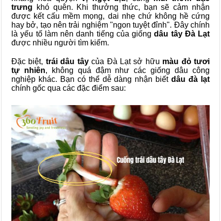
trưng
khó quên. Khi thưởng thức, bạn sẽ cảm nhận
được kết cấu
mềm mọng, dai nhẹ chứ không hề cứng
hay bở, tạo nên trải nghiệm "ngon tuyệt đỉnh". Đây chính
là yếu tố làm nên danh tiếng của giống
dâu tây Đà Lạt
được nhiều người tìm kiếm.
Đặc biệt,
trái dâu tây
của Đà Lạt sở hữu
màu đỏ tươi
tự nhiên
, không quá đậm như các giống dâu công
nghiệp khác. Bạn có thể dễ dàng nhận biết
dâu đà lạt
chính gốc qua các đặc điểm sau: