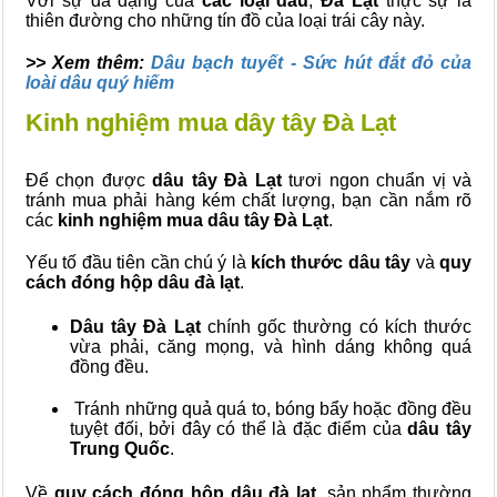
Với sự đa dạng của
các loại dâu
,
Đà Lạt
thực sự là
thiên đường cho những tín đồ của loại trái cây này.
>> Xem thêm:
Dâu bạch tuyết - Sức hút đắt đỏ của
loài dâu quý hiếm
Kinh nghiệm mua dây tây Đà Lạt
Để chọn được
dâu tây Đà Lạt
tươi ngon chuẩn vị và
tránh mua phải hàng kém chất lượng, bạn cần nắm rõ
các
kinh nghiệm mua dâu tây Đà Lạt
.
Yếu tố đầu tiên cần chú ý là
kích thước dâu tây
và
quy
cách đóng hộp dâu đà lạt
.
Dâu tây Đà Lạt
chính gốc thường có kích thước
vừa phải, căng mọng, và hình dáng không quá
đồng đều.
Tránh những quả quá to, bóng bẩy hoặc đồng đều
tuyệt đối, bởi đây có thể là đặc điểm của
dâu tây
Trung Quốc
.
Về
quy cách đóng hộp dâu đà lạt
, sản phẩm thường