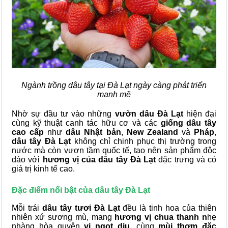
Ngành trồng dâu tây tại Đà Lạt ngày càng phát triển
mạnh mẽ
Nhờ sự đầu tư vào những
vườn dâu Đà Lạt
hiện đại
cùng kỹ thuật canh tác hữu cơ và các
giống dâu tây
cao cấp
như
dâu Nhật bản
,
New Zealand
và
Pháp
,
dâu tây Đà Lạt
không chỉ chinh phục thị trường trong
nước mà còn vươn tầm quốc tế, tạo nên sản phẩm độc
đáo với
hương vị của dâu tây Đà Lạt
đặc trưng và có
giá trị kinh tế cao.
Đặc điểm nổi bật của dâu tây Đà Lạt
Mỗi trái
dâu tây tươi Đà Lạt
đều là tinh hoa của thiên
nhiên xứ sương mù, mang
hương vị chua thanh n
hẹ
nhàng hòa quyện
vị ngọt dịu
, cùng
mùi thơm đặc