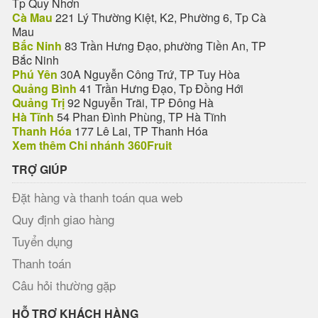
Tp Quy Nhơn
Cà Mau
221 Lý Thường Kiệt, K2, Phường 6, Tp Cà
Mau
Bắc Ninh
83 Trần Hưng Đạo, phường Tiền An, TP
Bắc Ninh
Phú Yên
30A Nguyễn Công Trứ, TP Tuy Hòa
Quảng Bình
41 Trần Hưng Đạo, Tp Đồng Hới
Quảng Trị
92 Nguyễn Trãi, TP Đông Hà
Hà Tĩnh
54 Phan Đình Phùng, TP Hà Tĩnh
Thanh Hóa
177 Lê Lai, TP Thanh Hóa
Xem thêm Chi nhánh 360Fruit
TRỢ GIÚP
Đặt hàng và thanh toán qua web
Quy định giao hàng
Tuyển dụng
Thanh toán
Câu hỏi thường gặp
HỖ TRỢ KHÁCH HÀNG