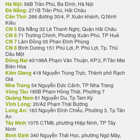
Hà Nội:
56B Trần Phú, Ba Đình, Hà Nội
Đà Nẵng:
271B Trần Phú, Hải Châu
Cần Thơ:
266 đường 30/4, P. Xuân khánh, Q.Ninh
Kiều
CN 5
Đà Nẵng 32 Lê Thanh Nghị, Quận Hải Châu
CN 6
71 Trường Chinh, Phường Xuân Phú, TP Huế
CN 7
Lâm Đồng 05 Phan Đình Phùng
CN 8
Bình Dương 151 Phú Lợi, P. Phú Lợi, Tp. Thủ
Dầu Một
Đồng Nai
40/198A Phạm Văn Thuận, KP.3, P.Tân Mai
Biên Hòa
Kiên Giang
418 Nguyễn Trung Trực, Thành phố Rạch
Giá
Nha Trang
54 Nguyễn Đức Cảnh, TP Nha Trang
Vũng Tàu
185B Phạm Hồng Thái, Phường 7
Quảng Nam
61 Nguyễn Du, Tp Tam Kỳ
Vĩnh Long:
20/A2 Phạm Thái Bường
Long An:
163 Nguyễn Đình Chiểu, Phường 3, Tp Tân
An
Tây Ninh
1075 CTM8, phường Hiệp Ninh, TP Tây
Ninh
Bình Định
340 Nguyễn Thái Học, phường Ngô Mây,