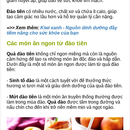
giảm huyết áp, giúp bảo vệ sức khỏe tim mạch.
Đào tiên
có nhiều nước, chất xơ và chứa ít calo, giúp
tạo cảm giác no lâu hơn và hỗ trợ quản lý cân nặng.
=>> Xem thêm:
Kiwi xanh - Nguồn dinh dưỡng đầy
tiềm năng cho sức khỏe của bạn
Các món ăn ngon từ đào tiên
Quả đào tiên
không chỉ ngon miệng mà còn là nguồn
cảm hứng để tạo ra những món ăn độc đáo và hấp dẫn.
Dưới đây là một số món ăn ngon được làm từ quả đào
tiên:
-
Sinh tố đào
là một cách tuyệt vời để thưởng thức
hương vị tươi mát và giàu dinh dưỡng của quả đào tiên.
-
Mứt đào tiên
là một món ăn truyền thống thường được
làm trong mùa đào.
Quả đào
được tẩm trong đường và
nấu chín cho đến khi trở nên mềm mịn và ngọt ngào.