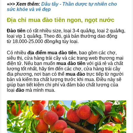
=>> Xem thêm:
Dâu tây - Thần dược tự nhiên cho
sức khỏe và vẻ đẹp
Địa chỉ mua đào tiên ngon, ngọt nước
Đào tiên
có rất nhiều size, loại 3-4 quả/kg, loại 2 quả/kg,
loại vip 1 quả/kg. Theo đó, giá bán thường dao động
từ 18.000-25.000 đồng/kg tùy loại.
Có nhiều
địa điểm mua đào tiên
, bao gồm các chợ,
siêu thị, cửa hàng trái cây và các trang web thương mại
điện tử. Nếu bạn muốn
mua đào tiên
với giá rẻ và chất
lượng tốt nhất, hãy tìm đến các chợ, cửa hàng trái cây
địa phương, nơi bạn có thể
mua đào
trực tiếp từ người
bán và kiểm tra chất lượng trước khi mua. Điều này sẽ
giúp bạn tiết kiệm chi phí và đảm bảo chất lượng của
loại
đào
mà mình mua.