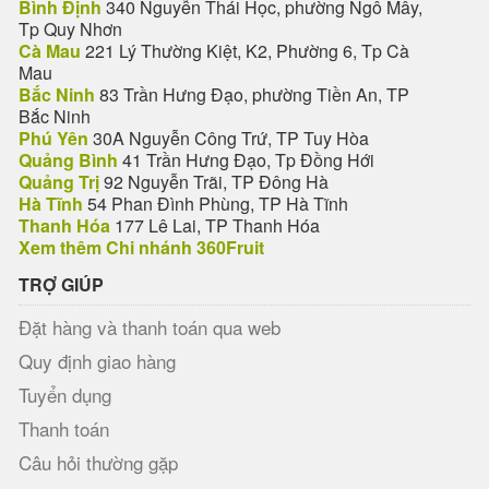
Bình Định
340 Nguyễn Thái Học, phường Ngô Mây,
Tp Quy Nhơn
Cà Mau
221 Lý Thường Kiệt, K2, Phường 6, Tp Cà
Mau
Bắc Ninh
83 Trần Hưng Đạo, phường Tiền An, TP
Bắc Ninh
Phú Yên
30A Nguyễn Công Trứ, TP Tuy Hòa
Quảng Bình
41 Trần Hưng Đạo, Tp Đồng Hới
Quảng Trị
92 Nguyễn Trãi, TP Đông Hà
Hà Tĩnh
54 Phan Đình Phùng, TP Hà Tĩnh
Thanh Hóa
177 Lê Lai, TP Thanh Hóa
Xem thêm Chi nhánh 360Fruit
TRỢ GIÚP
Đặt hàng và thanh toán qua web
Quy định giao hàng
Tuyển dụng
Thanh toán
Câu hỏi thường gặp