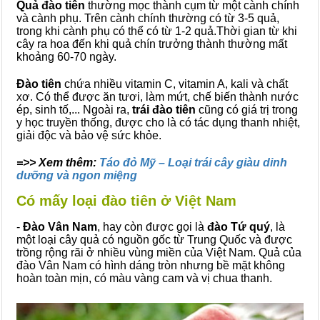
Quả đào tiên
thường mọc thành cụm từ một cành chính
và cành phụ. Trên cành chính thường có từ 3-5 quả,
trong khi cành phụ có thể có từ 1-2 quả.Thời gian từ khi
cây ra hoa đến khi quả chín trưởng thành thường mất
khoảng 60-70 ngày.
Đào tiên
chứa nhiều vitamin C, vitamin A, kali và chất
xơ. Có thể được ăn tươi, làm mứt, chế biến thành nước
ép, sinh tố,... Ngoài ra,
trái đào tiên
cũng có giá trị trong
y học truyền thống, được cho là có tác dụng thanh nhiệt,
giải độc và bảo vệ sức khỏe.
=>> Xem thêm:
Táo đỏ Mỹ – Loại trái cây giàu dinh
dưỡng và ngon miệng
Có mấy loại đào tiên ở Việt Nam
-
Đào Vân Nam
, hay còn được gọi là
đào Tứ quý
, là
một loại cây quả có nguồn gốc từ Trung Quốc và được
trồng rộng rãi ở nhiều vùng miền của Việt Nam. Quả của
đào Vân Nam có hình dáng tròn nhưng bề mặt không
hoàn toàn mịn, có màu vàng cam và vị chua thanh.