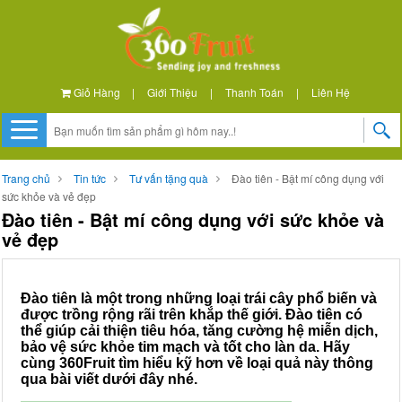
Giỏ Hàng
|
Giới Thiệu
|
Thanh Toán
|
Liên Hệ
Trang chủ
Tin tức
Tư vấn tặng quà
Đào tiên - Bật mí công dụng với
sức khỏe và vẻ đẹp
Đào tiên - Bật mí công dụng với sức khỏe và
vẻ đẹp
Đào tiên là một trong những loại trái cây phổ biến và
được trồng rộng rãi trên khắp thế giới. Đào tiên có
thể giúp cải thiện tiêu hóa, tăng cường hệ miễn dịch,
bảo vệ sức khỏe tim mạch và tốt cho làn da. Hãy
cùng 360Fruit tìm hiểu kỹ hơn về loại quả này thông
qua bài viết dưới đây nhé.