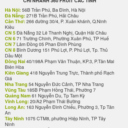
CHI NHANH 360 FRUIT CÁC TỈNH
Hà Nội:
56B Trần Phú, Ba Đình, Hà Nội
Đà Nẵng:
271B Trần Phú, Hải Châu
Cần Thơ:
266 đường 30/4, P. Xuân khánh, Q.Ninh
Kiều
CN 5
Đà Nẵng 32 Lê Thanh Nghị, Quận Hải Châu
CN 6
71 Trường Chinh, Phường Xuân Phú, TP Huế
CN 7
Lâm Đồng 05 Phan Đình Phùng
CN 8
Bình Dương 151 Phú Lợi, P. Phú Lợi, Tp. Thủ
Dầu Một
Đồng Nai
40/198A Phạm Văn Thuận, KP.3, P.Tân Mai
Biên Hòa
Kiên Giang
418 Nguyễn Trung Trực, Thành phố Rạch
Giá
Nha Trang
54 Nguyễn Đức Cảnh, TP Nha Trang
Vũng Tàu
185B Phạm Hồng Thái, Phường 7
Quảng Nam
61 Nguyễn Du, Tp Tam Kỳ
Vĩnh Long:
20/A2 Phạm Thái Bường
Long An:
163 Nguyễn Đình Chiểu, Phường 3, Tp Tân
An
Tây Ninh
1075 CTM8, phường Hiệp Ninh, TP Tây
Ninh