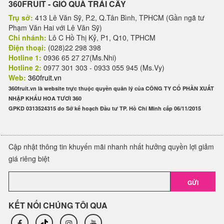
360FRUIT - GIỎ QUÀ TRÁI CÂY
Trụ sở:
413 Lê Văn Sỹ, P.2, Q.Tân Bình, TPHCM (Gần ngã tư
Phạm Văn Hai với Lê Văn Sỹ)
Chi nhánh:
Lô C Hồ Thị Kỷ, P1, Q10, TPHCM
Điện thoại:
(028)22 298 398
Hotline 1:
0936 65 27 27(Ms.Nhi)
Hotline 2:
0977 301 303 - 0933 055 945 (Ms.Vy)
Web:
360fruit.vn
360fruit.vn là website trực thuộc quyền quản lý của CÔNG TY CỔ PHẦN XUẤT
NHẬP KHẨU HOA TƯƠI 360
GPKD 0313524315 do Sở kế hoạch Đầu tư TP. Hồ Chí Minh cấp 06/11/2015
Cập nhật thông tin khuyến mãi nhanh nhất hưởng quyền lợi giảm
giá riêng biệt
GỬI
KẾT NỐI CHÚNG TÔI QUA