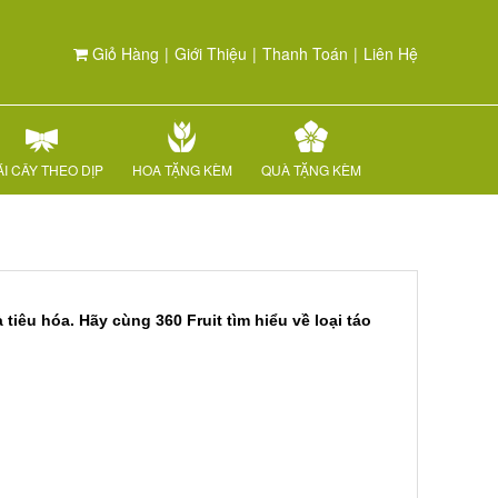
Giỏ Hàng
|
Giới Thiệu
|
Thanh Toán
|
Liên Hệ
I CÂY THEO DỊP
HOA TẶNG KÈM
QUÀ TẶNG KÈM
tiêu hóa. Hãy cùng 360 Fruit tìm hiểu về loại táo