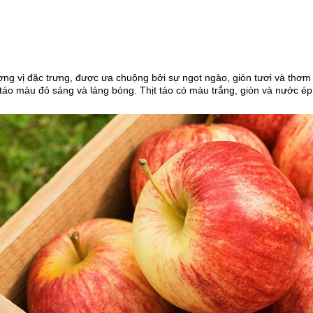
hương vị đặc trưng, được ưa chuộng bởi sự ngọt ngào, giòn tươi và thơ
 táo màu đỏ sáng và láng bóng. Thịt táo có màu trắng, giòn và nước ép 