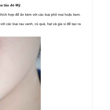
ủa táo đỏ Mỹ
:
t thích hợp để ăn kèm với các loại phô mai hoặc kem.
i các loại rau xanh, củ quả, hạt và gia vị để tạo ra