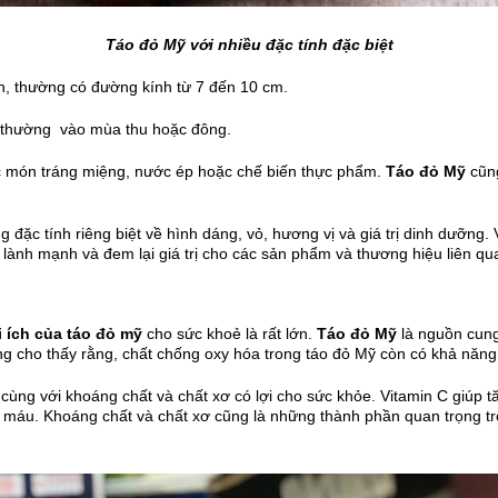
Táo đỏ Mỹ với nhiều đặc tính đặc biệt
n, thường có đường kính từ 7 đến 10 cm.
thường vào mùa thu hoặc đông.
c món tráng miệng, nước ép hoặc chế biến thực phẩm.
Táo đỏ Mỹ
cũn
ững đặc tính riêng biệt về hình dáng, vỏ, hương vị và giá trị dinh dưỡn
lành mạnh và đem lại giá trị cho các sản phẩm và thương hiệu liên qua
i ích của táo đỏ mỹ
cho sức khoẻ là rất lớn.
T
áo đỏ Mỹ
là nguồn cung
g cho thấy rằng, chất chống oxy hóa trong táo đỏ Mỹ còn có khả năng
cùng với khoáng chất và chất xơ có lợi cho sức khỏe. Vitamin C giúp 
ng máu. Khoáng chất và chất xơ cũng là những thành phần quan trọng tr