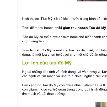
Kích thước:
Táo Mỹ đỏ
có kích thước trung bình đến lớ
Thời điểm thu hoạch:
thời gian thu hoạch Táo đỏ Mỹ
Táo đỏ Mỹ có thể được ăn tươi hoặc chế biến thành cá
rượu vang táo.
Tóm lại,
táo đỏ Mỹ
là một loại trái cây đặc biệt, có nh
dạng, là một lựa chọn tuyệt vời cho một chế độ ăn uống 
Lợi ích của táo đỏ Mỹ
Ngoài những đặc tính về hình dáng, vỏ và hương vị,
Lợ
các bệnh về tim mạch và ung thư. Nhiều nghiên cứu cũn
Bên cạnh đó, táo đỏ Mỹ còn chứa nhiều vitamin C và K, 
còn vitamin K có vai trò quan trọng trong quá trình đô
tim mạch và đái tháo đường.