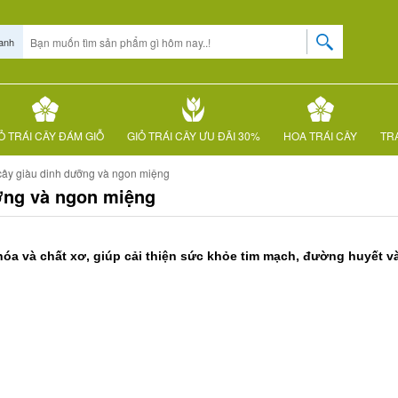
anh
Ỏ TRÁI CÂY ĐÁM GIỖ
GIỎ TRÁI CÂY ƯU ĐÃI 30%
HOA TRÁI CÂY
TRÁ
 cây giàu dinh dưỡng và ngon miệng
ưỡng và ngon miệng
hóa và chất xơ, giúp cải thiện sức khỏe tim mạch, đường huyết và 