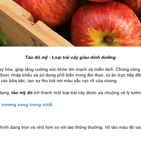
Táo đỏ mỹ - Loại trái cây giàu dinh dưỡng
y hóa, giúp tăng cường sức khỏe tim mạch và miễn dịch. Chúng cũng 
n được nhập khẩu và sử dụng phổ biến trong ẩm thực, từ ăn trực tiếp đ
 các bữa tiệc, tạo sự thu hút với màu sắc rực rỡ của chúng.
 dạng,
táo mỹ đỏ
trở thành một loại trái cây được ưa chuộng và lý tư
i trương sang trọng nhất
hình dạng tròn và nhỏ hơn so với táo thông thường. Vỏ táo màu đỏ s