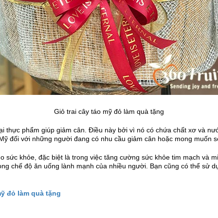
Giỏ trai cây táo mỹ đỏ làm quà tặng
ại thực phẩm giúp giảm cân. Điều này bởi vì nó có chứa chất xơ và nư
đỏ Mỹ đối với những người đang có nhu cầu giảm cân hoặc mong muốn s
 cho sức khỏe, đặc biệt là trong việc tăng cường sức khỏe tim mạch và mi
trong chế độ ăn uống lành mạnh của nhiều người. Bạn cũng có thể sử 
mỹ đỏ làm quà tặng