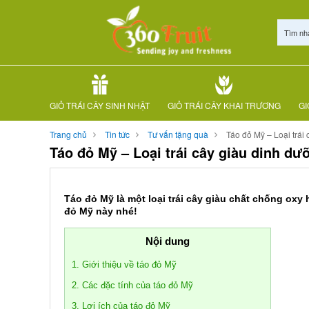
Tìm nh
GIỎ TRÁI CÂY SINH NHẬT
GIỎ TRÁI CÂY KHAI TRƯƠNG
GI
Trang chủ
Tin tức
Tư vấn tặng quà
Táo đỏ Mỹ – Loại trái
Táo đỏ Mỹ – Loại trái cây giàu dinh d
Táo đỏ Mỹ là một loại trái cây giàu chất chống oxy 
đỏ Mỹ này nhé!
Nội dung
1. Giới thiệu về táo đỏ Mỹ
2. Các đặc tính của táo đỏ Mỹ
3. Lợi ích của táo đỏ Mỹ