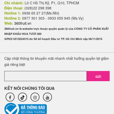
Chi nhánh:
Lô C Hồ Thị Kỷ, P1, Q10, TPHCM
Điện thoại:
(028)22 298 398
Hotline 1:
0936 65 27 27(Ms.Nhi)
Hotline 2:
0977 301 303 - 0933 055 945 (Ms.Vy)
Web:
360fruit.vn
360fruit.vn là website trực thuộc quyền quản lý của CÔNG TY CỔ PHẦN XUẤT
NHẬP KHẨU HOA TƯƠI 360
GPKD 0313524315 do Sở kế hoạch Đầu tư TP. Hồ Chí Minh cấp 06/11/2015
Cập nhật thông tin khuyến mãi nhanh nhất hưởng quyền lợi giảm
giá riêng biệt
GỬI
KẾT NỐI CHÚNG TÔI QUA