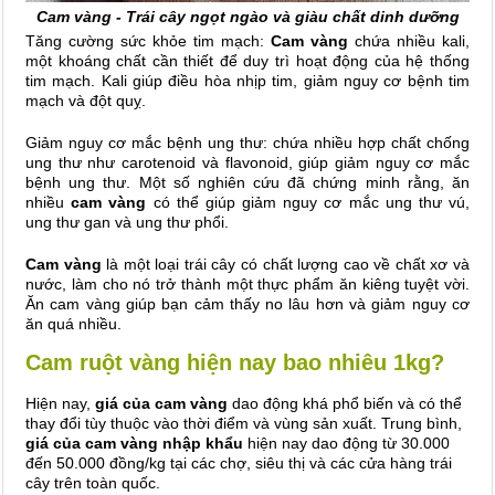
Cam vàng - Trái cây ngọt ngào và giàu chất dinh dưỡng
Tăng cường sức khỏe tim mạch:
Cam vàng
chứa nhiều kali,
một khoáng chất cần thiết để duy trì hoạt động của hệ thống
tim mạch. Kali giúp điều hòa nhịp tim, giảm nguy cơ bệnh tim
mạch và đột quỵ.
Giảm nguy cơ mắc bệnh ung thư: chứa nhiều hợp chất chống
ung thư như carotenoid và flavonoid, giúp giảm nguy cơ mắc
bệnh ung thư. Một số nghiên cứu đã chứng minh rằng, ăn
nhiều
cam vàng
có thể giúp giảm nguy cơ mắc ung thư vú,
ung thư gan và ung thư phổi.
Cam vàng
là một loại trái cây có chất lượng cao về chất xơ và
nước, làm cho nó trở thành một thực phẩm ăn kiêng tuyệt vời.
Ăn cam vàng giúp bạn cảm thấy no lâu hơn và giảm nguy cơ
ăn quá nhiều.
Cam ruột vàng hiện nay bao nhiêu 1kg?
Hiện nay,
giá của cam vàng
dao động khá phổ biến và có thể
thay đổi tùy thuộc vào thời điểm và vùng sản xuất. Trung bình,
giá của cam vàng
nhập khẩu
hiện nay dao động từ 30.000
đến 50.000 đồng/kg tại các chợ, siêu thị và các cửa hàng trái
cây trên toàn quốc.