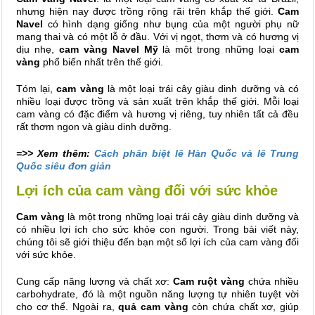
nhưng hiện nay được trồng rộng rãi trên khắp thế giới.
Cam
Navel
có hình dạng giống như bụng của một người phụ nữ
mang thai và có một lỗ ở đầu. Với vị ngọt, thơm và có hương vị
dịu nhẹ,
cam vàng Navel Mỹ
là một trong những loại
cam
vàng
phổ biến nhất trên thế giới.
Tóm lại,
cam vàng
là một loại trái cây giàu dinh dưỡng và có
nhiều loại được trồng và sản xuất trên khắp thế giới. Mỗi loại
cam vàng có đặc điểm và hương vị riêng, tuy nhiên tất cả đều
rất thơm ngon và giàu dinh dưỡng.
=>> Xem thêm:
Cách phân biệt lê Hàn Quốc và lê Trung
Quốc siêu đơn giản
Lợi ích của cam vàng đối với sức khỏe
Cam vàng
là một trong những loại trái cây giàu dinh dưỡng và
có nhiều lợi ích cho sức khỏe con người. Trong bài viết này,
chúng tôi sẽ giới thiệu đến bạn một số lợi ích của cam vàng đối
với sức khỏe.
Cung cấp năng lượng và chất xơ:
Cam ruột vàng
chứa nhiều
carbohydrate, đó là một nguồn năng lượng tự nhiên tuyệt vời
cho cơ thể. Ngoài ra,
quả cam vàng
còn chứa chất xơ, giúp