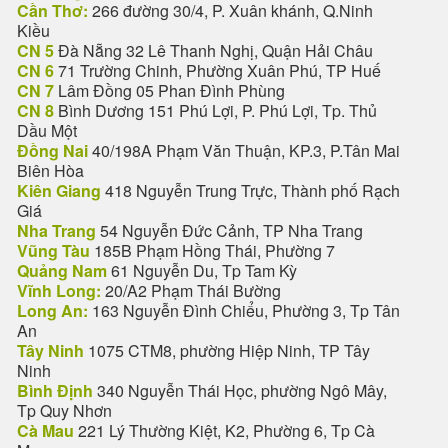
Cần Thơ:
266 đường 30/4, P. Xuân khánh, Q.Ninh
Kiều
CN 5
Đà Nẵng 32 Lê Thanh Nghị, Quận Hải Châu
CN 6
71 Trường Chinh, Phường Xuân Phú, TP Huế
CN 7
Lâm Đồng 05 Phan Đình Phùng
CN 8
Bình Dương 151 Phú Lợi, P. Phú Lợi, Tp. Thủ
Dầu Một
Đồng Nai
40/198A Phạm Văn Thuận, KP.3, P.Tân Mai
Biên Hòa
Kiên Giang
418 Nguyễn Trung Trực, Thành phố Rạch
Giá
Nha Trang
54 Nguyễn Đức Cảnh, TP Nha Trang
Vũng Tàu
185B Phạm Hồng Thái, Phường 7
Quảng Nam
61 Nguyễn Du, Tp Tam Kỳ
Vĩnh Long:
20/A2 Phạm Thái Bường
Long An:
163 Nguyễn Đình Chiểu, Phường 3, Tp Tân
An
Tây Ninh
1075 CTM8, phường Hiệp Ninh, TP Tây
Ninh
Bình Định
340 Nguyễn Thái Học, phường Ngô Mây,
Tp Quy Nhơn
Cà Mau
221 Lý Thường Kiệt, K2, Phường 6, Tp Cà