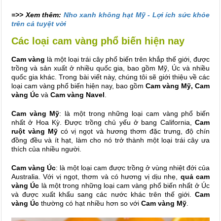
=>> Xem thêm:
Nho xanh không hạt Mỹ - Lợi ích sức khỏe
trên cả tuyệt vời
Các loại cam vàng phổ biến hiện nay
Cam vàng
là một loại trái cây phổ biến trên khắp thế giới, được
trồng và sản xuất ở nhiều quốc gia, bao gồm Mỹ, Úc và nhiều
quốc gia khác. Trong bài viết này, chúng tôi sẽ giới thiệu về các
loại cam vàng phổ biến hiện nay, bao gồm
Cam vàng Mỹ, Cam
vàng Úc
và
Cam vàng Navel
.
Cam vàng Mỹ
: là một trong những loại cam vàng phổ biến
nhất ở Hoa Kỳ. Được trồng chủ yếu ở bang California,
Cam
ruột vàng Mỹ
có vị ngọt và hương thơm đặc trưng, độ chín
đồng đều và ít hạt, làm cho nó trở thành một loại trái cây ưa
thích của nhiều người.
Cam vàng Úc
: là một loại cam được trồng ở vùng nhiệt đới của
Australia. Với vị ngọt, thơm và có hương vị dịu nhẹ,
quả cam
vàng Úc
là một trong những loại cam vàng phổ biến nhất ở Úc
và được xuất khẩu sang các nước khác trên thế giới.
Cam
vàng Úc
thường có hạt nhiều hơn so với
Cam vàng Mỹ
.