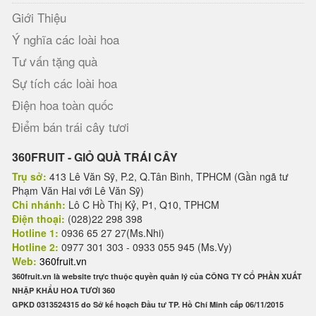
Giới Thiệu
Ý nghĩa các loài hoa
Tư vấn tặng quà
Sự tích các loài hoa
Điện hoa toàn quốc
Điểm bán trái cây tươi
360FRUIT - GIỎ QUÀ TRÁI CÂY
Trụ sở:
413 Lê Văn Sỹ, P.2, Q.Tân Bình, TPHCM (Gần ngã tư
Phạm Văn Hai với Lê Văn Sỹ)
Chi nhánh:
Lô C Hồ Thị Kỷ, P1, Q10, TPHCM
Điện thoại:
(028)22 298 398
Hotline 1:
0936 65 27 27(Ms.Nhi)
Hotline 2:
0977 301 303 - 0933 055 945 (Ms.Vy)
Web:
360fruit.vn
360fruit.vn là website trực thuộc quyền quản lý của CÔNG TY CỔ PHẦN XUẤT
NHẬP KHẨU HOA TƯƠI 360
GPKD 0313524315 do Sở kế hoạch Đầu tư TP. Hồ Chí Minh cấp 06/11/2015