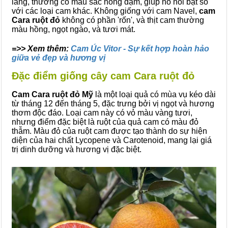
láng, thường có màu sắc hồng đậm, giúp nó nổi bật so
với các loại cam khác. Không giống với cam Navel,
cam
Cara ruột đỏ
không có phần 'rốn', và thịt cam thường
màu hồng, ngọt ngào, và tươi mát.
=>> Xem thêm:
Cam Úc Vitor - Sự kết hợp hoàn hảo
giữa vẻ đẹp và hương vị
Đặc điểm giống cây cam Cara ruột đỏ
Cam Cara ruột đỏ Mỹ
là một loại quả có mùa vụ kéo dài
từ tháng 12 đến tháng 5, đặc trưng bởi vị ngọt và hương
thơm độc đáo. Loại cam này có vỏ màu vàng tươi,
nhưng điểm đặc biệt là ruột của quả cam có màu đỏ
thẫm. Màu đỏ của ruột cam được tạo thành do sự hiện
diện của hai chất Lycopene và Carotenoid, mang lại giá
trị dinh dưỡng và hương vị đặc biệt.