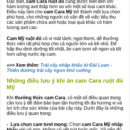
Đặc biệt,
cam Cara ruột đỏ
cũng được biết đến với
hàm lượng axit thấp hơn so với một số loại cam khác.
Điều này làm cho
cam Cara Mỹ
trở thành một lựa chọn
phù hợp, cho những người có vấn đề về việc tiêu thụ
các sản phẩm chứa axit hoặc loại quả khác có hàm
lượng axit cao.
Cam Mỹ ruột đỏ
có vị mát lành, ngọt thơm, dễ thưởng
thức nên rất phù hợp cho cả người lớn và trẻ nhỏ. Để
hấp thu dinh dưỡng tốt nhất, ăn cam tươi sẽ ngon và tốt
hơn uống nước ép cam.
=>> Xem thêm:
Trái cây nhập khẩu từ Đài Loan -
Thiên đường trái cây ngon khó cưỡng
Những điều lưu ý khi ăn cam Cara ruột đỏ
Mỹ
Khi
thưởng thức cam Cara
, có một số điều quan trọng
cần lưu ý để đảm bảo bạn tận hưởng tối đa hương vị và
lợi ích cho sức khỏe của trái cây này. Dưới đây là những
điều lưu ý quan trọng:
- Lựa chọn cam tươi mọng:
Chọn
cam Cara Mỹ nhập
khẩu
với vỏ mịn, không có vết nứt hoặc mốc. Vỏ nên đủ