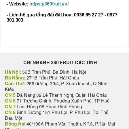
- Website:
https://360fruit.vn/
- Liên hệ qua tổng đài đặt hoa: 0936 65 27 27 - 0977
301 303
CHI NHANH 360 FRUIT CÁC TỈNH
Hà Nội:
56B Trần Phú, Ba Đình, Hà Nội
Đà Nẵng:
271B Trần Phú, Hải Châu
Cần Thơ:
266 đường 30/4, P. Xuân khánh, Q.Ninh
Kiều
CN 5
Đà Nẵng 32 Lê Thanh Nghị, Quận Hải Châu
CN 6
71 Trường Chinh, Phường Xuân Phú, TP Huế
CN 7
Lâm Đồng 05 Phan Đình Phùng
CN 8
Bình Dương 151 Phú Lợi, P. Phú Lợi, Tp. Thủ
Dầu Một
Đồng Nai
40/198A Phạm Văn Thuận, KP.3, P.Tân Mai