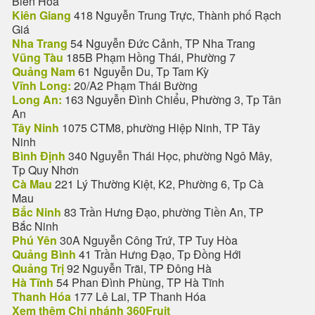
Biên Hòa
Kiên Giang
418 Nguyễn Trung Trực, Thành phố Rạch
Giá
Nha Trang
54 Nguyễn Đức Cảnh, TP Nha Trang
Vũng Tàu
185B Phạm Hồng Thái, Phường 7
Quảng Nam
61 Nguyễn Du, Tp Tam Kỳ
Vĩnh Long:
20/A2 Phạm Thái Bường
Long An:
163 Nguyễn Đình Chiểu, Phường 3, Tp Tân
An
Tây Ninh
1075 CTM8, phường Hiệp Ninh, TP Tây
Ninh
Bình Định
340 Nguyễn Thái Học, phường Ngô Mây,
Tp Quy Nhơn
Cà Mau
221 Lý Thường Kiệt, K2, Phường 6, Tp Cà
Mau
Bắc Ninh
83 Trần Hưng Đạo, phường Tiền An, TP
Bắc Ninh
Phú Yên
30A Nguyễn Công Trứ, TP Tuy Hòa
Quảng Bình
41 Trần Hưng Đạo, Tp Đồng Hới
Quảng Trị
92 Nguyễn Trãi, TP Đông Hà
Hà Tĩnh
54 Phan Đình Phùng, TP Hà Tĩnh
Thanh Hóa
177 Lê Lai, TP Thanh Hóa
Xem thêm Chi nhánh 360Fruit