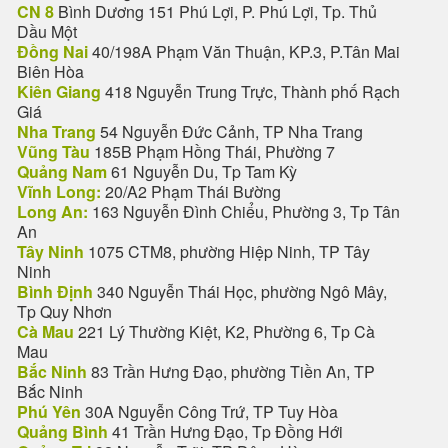
CN 8
Bình Dương 151 Phú Lợi, P. Phú Lợi, Tp. Thủ
Dầu Một
Đồng Nai
40/198A Phạm Văn Thuận, KP.3, P.Tân Mai
Biên Hòa
Kiên Giang
418 Nguyễn Trung Trực, Thành phố Rạch
Giá
Nha Trang
54 Nguyễn Đức Cảnh, TP Nha Trang
Vũng Tàu
185B Phạm Hồng Thái, Phường 7
Quảng Nam
61 Nguyễn Du, Tp Tam Kỳ
Vĩnh Long:
20/A2 Phạm Thái Bường
Long An:
163 Nguyễn Đình Chiểu, Phường 3, Tp Tân
An
Tây Ninh
1075 CTM8, phường Hiệp Ninh, TP Tây
Ninh
Bình Định
340 Nguyễn Thái Học, phường Ngô Mây,
Tp Quy Nhơn
Cà Mau
221 Lý Thường Kiệt, K2, Phường 6, Tp Cà
Mau
Bắc Ninh
83 Trần Hưng Đạo, phường Tiền An, TP
Bắc Ninh
Phú Yên
30A Nguyễn Công Trứ, TP Tuy Hòa
Quảng Bình
41 Trần Hưng Đạo, Tp Đồng Hới