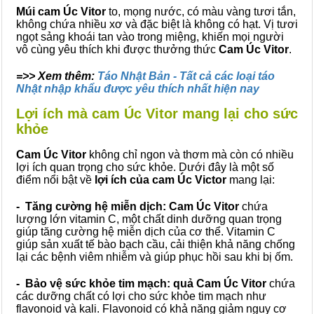
Múi cam Úc Vitor
to, mọng nước, có màu vàng tươi tắn,
không chứa nhiều xơ và đặc biệt là không có hạt. Vị tươi
ngọt sảng khoái tan vào trong miệng, khiến mọi người
vô cùng yêu thích khi được thưởng thức
Cam Úc Vitor
.
=>> Xem thêm:
Táo Nhật Bản - Tất cả các loại táo
Nhật nhập khẩu được yêu thích nhất hiện nay
Lợi ích mà cam Úc Vitor mang lại cho sức
khỏe
Cam Úc Vitor
không chỉ ngon và thơm mà còn có nhiều
lợi ích quan trọng cho sức khỏe. Dưới đây là một số
điểm nổi bật về
lợi ích của cam Úc Victor
mang lại:
- Tăng cường hệ miễn dịch:
Cam Úc Vitor
chứa
lượng lớn vitamin C, một chất dinh dưỡng quan trọng
giúp tăng cường hệ miễn dịch của cơ thể. Vitamin C
giúp sản xuất tế bào bạch cầu, cải thiện khả năng chống
lại các bệnh viêm nhiễm và giúp phục hồi sau khi bị ốm.
- Bảo vệ sức khỏe tim mạch:
quả Cam Úc Vitor
chứa
các dưỡng chất có lợi cho sức khỏe tim mạch như
flavonoid và kali. Flavonoid có khả năng giảm nguy cơ