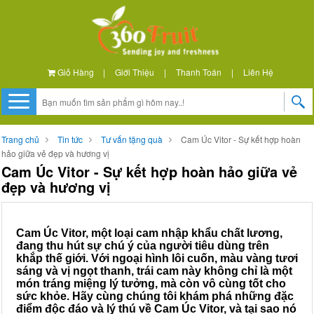
Giỏ Hàng
|
Giới Thiệu
|
Thanh Toán
|
Liên Hệ
Trang chủ
Tin tức
Tư vấn tặng quà
Cam Úc Vitor - Sự kết hợp hoàn
hảo giữa vẻ đẹp và hương vị
Cam Úc Vitor - Sự kết hợp hoàn hảo giữa vẻ
đẹp và hương vị
Cam Úc Vitor, một loại cam nhập khẩu chất lương,
đang thu hút sự chú ý của người tiêu dùng trên
khắp thế giới. Với ngoại hình lôi cuốn, màu vàng tươi
sáng và vị ngọt thanh, trái cam này không chỉ là một
món tráng miệng lý tưởng, mà còn vô cùng tốt cho
sức khỏe. Hãy cùng chúng tôi khám phá những đặc
điểm độc đáo và lý thú về Cam Úc Vitor, và tại sao nó