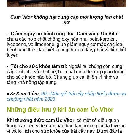
Cam Vitor không hạt cung cấp một lượng lớn chất
xơ
- Giảm nguy cơ bệnh ung thư:
Cam vàng Úc Vitor
chứa các hợp chất chống oxy hóa như beta-karoten,
lycopene, và limonene, giúp giảm nguy cơ mắc các loại
bệnh ung thư, đặc biệt là ung thư dạ dày, phổi và tiền liệt
tuyến.
- Tốt cho sức khỏe tâm trí:
Ngoài ra, chúng còn cung
cấp axit folic và choline, hai chất dinh dưỡng quan trọng
cho sức khỏe não bộ. Chúng giúp cải thiện trí nhớ và
tăng khả năng tập trung.
=>> Xem thêm:
99+ Mẫu giỏ trái cây nhập khẩu được ưa
chuộng nhất năm 2023
Những điều lưu ý khi ăn cam Úc Vitor
Khi
thưởng thức cam Úc Vitor
, có một số điều quan
trọng cần lưu ý để đảm bảo bạn tận hưởng tối đa hương
vị và lợi ích cho sức khỏe của trái cây này. Dưới đây là