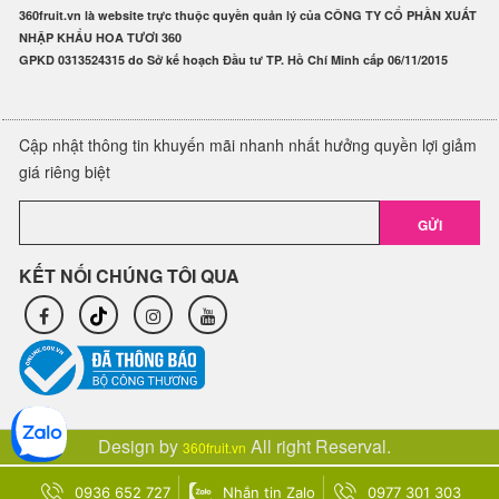
360fruit.vn là website trực thuộc quyền quản lý của CÔNG TY CỔ PHẦN XUẤT
NHẬP KHẨU HOA TƯƠI 360
GPKD 0313524315 do Sở kế hoạch Đầu tư TP. Hồ Chí Minh cấp 06/11/2015
Cập nhật thông tin khuyến mãi nhanh nhất hưởng quyền lợi giảm
giá riêng biệt
GỬI
KẾT NỐI CHÚNG TÔI QUA
Design by
All right Reserval.
360fruit.vn
0936 652 727
Nhắn tin Zalo
0977 301 303