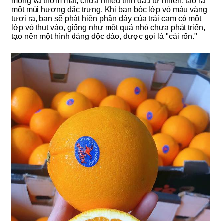
mỏng và thơm mát, chứa nhiều tinh dầu tự nhiên, tạo ra
một mùi hương đặc trưng. Khi bạn bóc lớp vỏ màu vàng
tươi ra, bạn sẽ phát hiện phần đáy của trái cam có một
lớp vỏ thụt vào, giống như một quả nhỏ chưa phát triển,
tạo nên một hình dáng độc đáo, được gọi là "cái rốn."