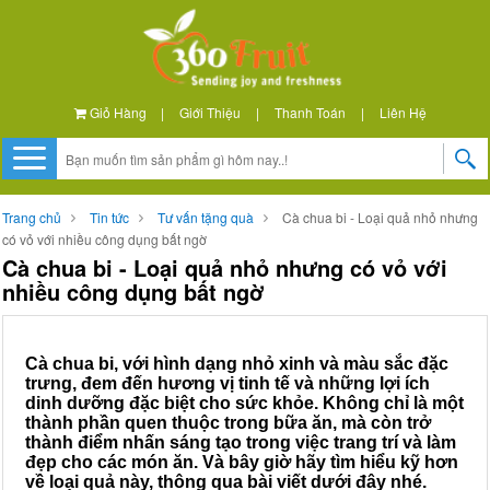
Giỏ Hàng
|
Giới Thiệu
|
Thanh Toán
|
Liên Hệ
Trang chủ
Tin tức
Tư vấn tặng quà
Cà chua bi - Loại quả nhỏ nhưng
có vỏ với nhiều công dụng bất ngờ
Cà chua bi - Loại quả nhỏ nhưng có vỏ với
nhiều công dụng bất ngờ
Cà chua bi, với hình dạng nhỏ xinh và màu sắc đặc
trưng, đem đến hương vị tinh tế và những lợi ích
dinh dưỡng đặc biệt cho sức khỏe. Không chỉ là một
thành phần quen thuộc trong bữa ăn, mà còn trở
thành điểm nhấn sáng tạo trong việc trang trí và làm
đẹp cho các món ăn. Và bây giờ hãy tìm hiểu kỹ hơn
về loại quả này, thông qua bài viết dưới đây nhé.