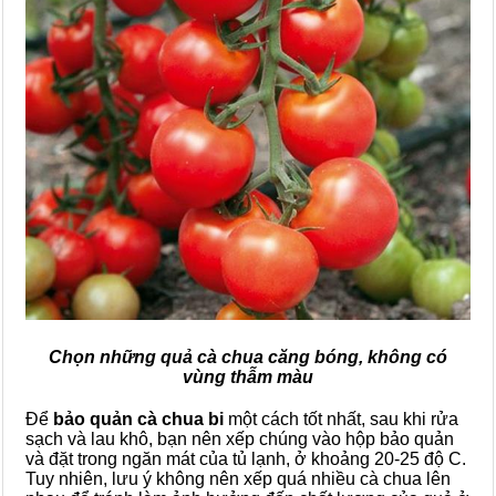
Chọn những quả cà chua căng bóng, không có
vùng thẫm màu
Để
bảo quản cà chua bi
một cách tốt nhất, sau khi rửa
sạch và lau khô, bạn nên xếp chúng vào hộp bảo quản
và đặt trong ngăn mát của tủ lạnh, ở khoảng 20-25 độ C.
Tuy nhiên, lưu ý không nên xếp quá nhiều cà chua lên