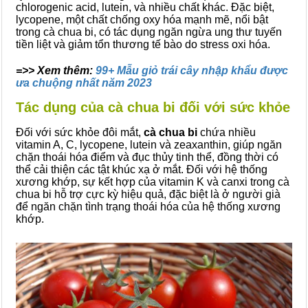
chlorogenic acid, lutein, và nhiều chất khác. Đặc biệt,
lycopene, một chất chống oxy hóa mạnh mẽ, nổi bật
trong cà chua bi, có tác dụng ngăn ngừa ung thư tuyến
tiền liệt và giảm tổn thương tế bào do stress oxi hóa.
=>> Xem thêm:
99+ Mẫu giỏ trái cây nhập khẩu được
ưa chuộng nhất năm 2023
Tác dụng của cà chua bi đối với sức khỏe
Đối với sức khỏe đôi mắt,
cà chua bi
chứa nhiều
vitamin A, C, lycopene, lutein và zeaxanthin, giúp ngăn
chặn thoái hóa điểm và đục thủy tinh thể, đồng thời có
thể cải thiện các tật khúc xạ ở mắt. Đối với hệ thống
xương khớp, sự kết hợp của vitamin K và canxi trong cà
chua bi hỗ trợ cực kỳ hiệu quả, đặc biệt là ở người già
để ngăn chặn tình trạng thoái hóa của hệ thống xương
khớp.