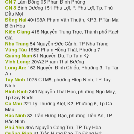
CN 7
Lâm Đồng 05 Phan Đình Phùng
CN 8
Bình Dương 151 Phú Lợi, P. Phú Lợi, Tp. Thủ
Dầu Một
Đồng Nai
40/198A Phạm Văn Thuận, KP.3, P.Tân Mai
Biên Hòa
Kiên Giang
418 Nguyễn Trung Trực, Thành phố Rạch
Giá
Nha Trang
54 Nguyễn Đức Cảnh, TP Nha Trang
Vũng Tàu
185B Phạm Hồng Thái, Phường 7
Quảng Nam
61 Nguyễn Du, Tp Tam Kỳ
Vĩnh Long:
20/A2 Phạm Thái Bường
Long An:
163 Nguyễn Đình Chiểu, Phường 3, Tp Tân
An
Tây Ninh
1075 CTM8, phường Hiệp Ninh, TP Tây
Ninh
Bình Định
340 Nguyễn Thái Học, phường Ngô Mây,
Tp Quy Nhơn
Cà Mau
221 Lý Thường Kiệt, K2, Phường 6, Tp Cà
Mau
Bắc Ninh
83 Trần Hưng Đạo, phường Tiền An, TP
Bắc Ninh
Phú Yên
30A Nguyễn Công Trứ, TP Tuy Hòa
Quảng Bình
41 Trần Hưng Đạo, Tp Đồng Hới