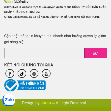
Web:
360fruit.vn
360fruit.vn là website trực thuộc quyền quản lý của CÔNG TY CỔ PHẦN XUẤT
NHẬP KHẨU HOA TƯƠI 360
GPKD 0313524315 do Sở kế hoạch Đầu tư TP. Hồ Chí Minh cấp 06/11/2015
Cập nhật thông tin khuyến mãi nhanh nhất hưởng quyền lợi giảm
giá riêng biệt
GỬI
KẾT NỐI CHÚNG TÔI QUA
Design by
All right Reserval.
360fruit.vn