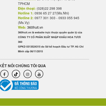
TPHCM
Điện thoại:
(028)22 298 398
Hotline 1:
0936 65 27 27(Ms.Nhi)
Hotline 2:
0977 301 303 - 0933 055 945
(Ms.Vy)
Web:
360fruit.vn
360fruit.vn là website trực thuộc quyền quản lý của
CÔNG TY CỔ PHẦN XUẤT NHẬP KHẨU HOA TƯƠI
360
GPKD 0313524315 do Sở kế hoạch Đầu tư TP. Hồ Chí
Minh cấp 06/11/2015
KẾT NỐI CHÚNG TÔI QUA