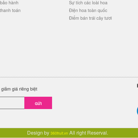
 bảo hành
Sự tích các loài hoa
thanh toán
Điện hoa toàn quốc
Điểm bán trái cây tươi
giảm giá riêng biệt
GỬI
Design by
All right Reserval.
360fruit.vn