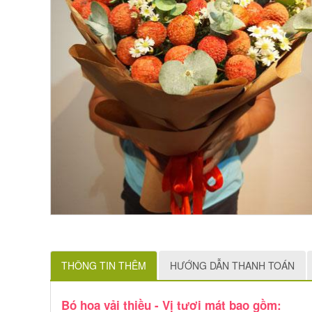
THÔNG TIN THÊM
HƯỚNG DẪN THANH TOÁN
Bó hoa vải thiều - Vị tươi mát bao gồm: