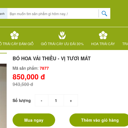
anh
Ỏ TRÁI CÂY ĐÁM GIỖ
GIỎ TRÁI CÂY ƯU ĐÃI 30%
HOA TRÁI CÂY
TRÁ
BÓ HOA VẢI THIỀU - VỊ TƯƠI MÁT
Mã sản phẩm:
7877
850,000 đ
943,500 đ
Số lượng
-
+
Mua ngay
Thêm vào giỏ hàng