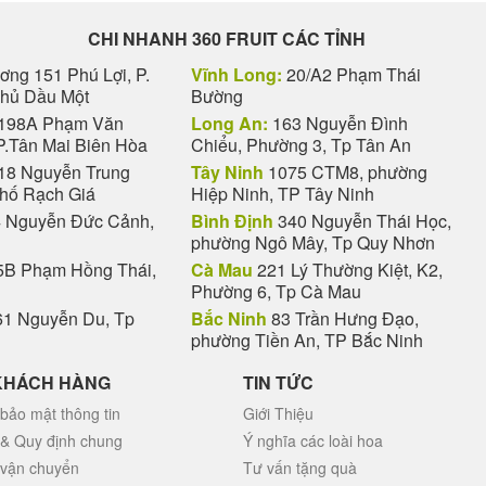
CHI NHANH 360 FRUIT CÁC TỈNH
ng 151 Phú Lợi, P.
Vĩnh Long:
20/A2 Phạm Thái
Thủ Dầu Một
Bường
198A Phạm Văn
Long An:
163 Nguyễn Đình
P.Tân Mai Biên Hòa
Chiểu, Phường 3, Tp Tân An
18 Nguyễn Trung
Tây Ninh
1075 CTM8, phường
phố Rạch Giá
Hiệp Ninh, TP Tây Ninh
 Nguyễn Đức Cảnh,
Bình Định
340 Nguyễn Thái Học,
phường Ngô Mây, Tp Quy Nhơn
B Phạm Hồng Thái,
Cà Mau
221 Lý Thường Kiệt, K2,
Phường 6, Tp Cà Mau
1 Nguyễn Du, Tp
Bắc Ninh
83 Trần Hưng Đạo,
phường Tiền An, TP Bắc Ninh
KHÁCH HÀNG
TIN TỨC
bảo mật thông tin
Giới Thiệu
 & Quy định chung
Ý nghĩa các loài hoa
 vận chuyển
Tư vấn tặng quà