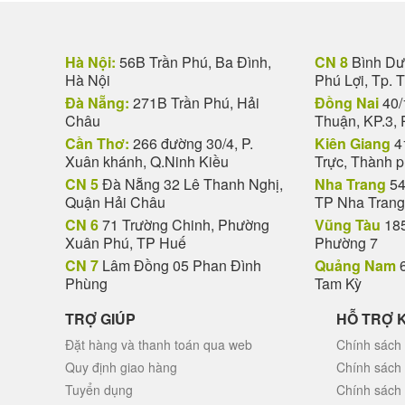
Hà Nội:
56B Trần Phú, Ba Đình,
CN 8
Bình Dươ
Hà Nội
Phú Lợi, Tp. 
Đà Nẵng:
271B Trần Phú, Hải
Đồng Nai
40/
Châu
Thuận, KP.3, 
Cần Thơ:
266 đường 30/4, P.
Kiên Giang
4
Xuân khánh, Q.Ninh Kiều
Trực, Thành 
CN 5
Đà Nẵng 32 Lê Thanh Nghị,
Nha Trang
54
Quận Hải Châu
TP Nha Trang
CN 6
71 Trường Chinh, Phường
Vũng Tàu
185
Xuân Phú, TP Huế
Phường 7
CN 7
Lâm Đồng 05 Phan Đình
Quảng Nam
6
Phùng
Tam Kỳ
TRỢ GIÚP
HỖ TRỢ 
Đặt hàng và thanh toán qua web
Chính sách 
Quy định giao hàng
Chính sách
Tuyển dụng
Chính sách