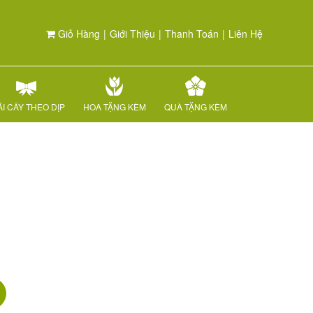
Giỏ Hàng
|
Giới Thiệu
|
Thanh Toán
|
Liên Hệ
I CÂY THEO DỊP
HOA TẶNG KÈM
QUÀ TẶNG KÈM