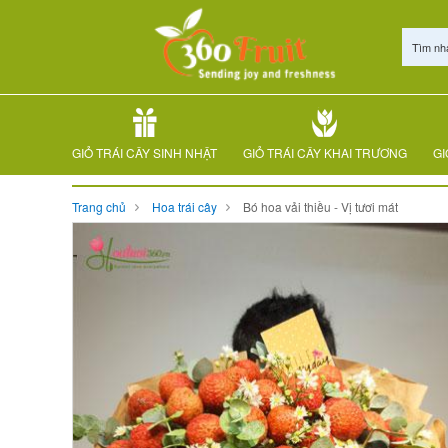
Tìm nh
GIỎ TRÁI CÂY SINH NHẬT
GIỎ TRÁI CÂY KHAI TRƯƠNG
GI
Trang chủ
Hoa trái cây
Bó hoa vải thiều - Vị tươi mát