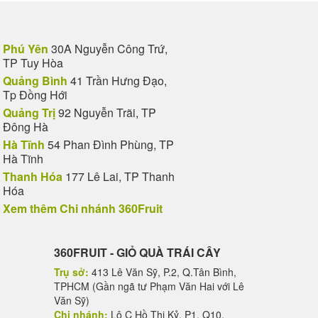
Phú Yên
30A Nguyễn Công Trứ,
TP Tuy Hòa
Quảng Bình
41 Trần Hưng Đạo,
Tp Đồng Hới
Quảng Trị
92 Nguyễn Trãi, TP
Đông Hà
Hà Tĩnh
54 Phan Đình Phùng, TP
Hà Tĩnh
Thanh Hóa
177 Lê Lai, TP Thanh
Hóa
Xem thêm Chi nhánh 360Fruit
360FRUIT - GIỎ QUÀ TRÁI CÂY
Trụ sở:
413 Lê Văn Sỹ, P.2, Q.Tân Bình,
TPHCM (Gần ngã tư Phạm Văn Hai với Lê
Văn Sỹ)
Chi nhánh:
Lô C Hồ Thị Kỷ, P1, Q10,