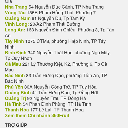
Giá
Nha Trang
54 Nguyễn Đức Cảnh, TP Nha Trang
Vũng Tàu
185B Phạm Hồng Thái, Phường 7
Quảng Nam
61 Nguyễn Du, Tp Tam Kỳ
Vĩnh Long:
20/A2 Phạm Thái Bường
Long An:
163 Nguyễn Đình Chiểu, Phường 3, Tp Tân
An
Tây Ninh
1075 CTM8, phường Hiệp Ninh, TP Tây
Ninh
Bình Định
340 Nguyễn Thái Học, phường Ngô Mây,
Tp Quy Nhơn
Cà Mau
221 Lý Thường Kiệt, K2, Phường 6, Tp Cà
Mau
Bắc Ninh
83 Trần Hưng Đạo, phường Tiền An, TP
Bắc Ninh
Phú Yên
30A Nguyễn Công Trứ, TP Tuy Hòa
Quảng Bình
41 Trần Hưng Đạo, Tp Đồng Hới
Quảng Trị
92 Nguyễn Trãi, TP Đông Hà
Hà Tĩnh
54 Phan Đình Phùng, TP Hà Tĩnh
Thanh Hóa
177 Lê Lai, TP Thanh Hóa
Xem thêm Chi nhánh 360Fruit
TRỢ GIÚP