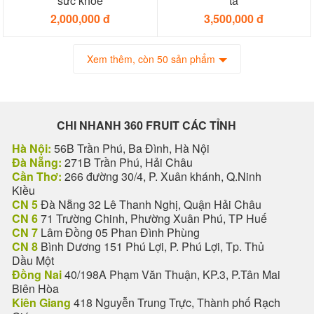
sức khỏe
ta
2,000,000 đ
3,500,000 đ
Xem thêm, còn 50 sản phẩm
CHI NHANH 360 FRUIT CÁC TỈNH
Hà Nội:
56B Trần Phú, Ba Đình, Hà Nội
Đà Nẵng:
271B Trần Phú, Hải Châu
Cần Thơ:
266 đường 30/4, P. Xuân khánh, Q.Ninh
Kiều
CN 5
Đà Nẵng 32 Lê Thanh Nghị, Quận Hải Châu
CN 6
71 Trường Chinh, Phường Xuân Phú, TP Huế
CN 7
Lâm Đồng 05 Phan Đình Phùng
CN 8
Bình Dương 151 Phú Lợi, P. Phú Lợi, Tp. Thủ
Dầu Một
Đồng Nai
40/198A Phạm Văn Thuận, KP.3, P.Tân Mai
Biên Hòa
Kiên Giang
418 Nguyễn Trung Trực, Thành phố Rạch