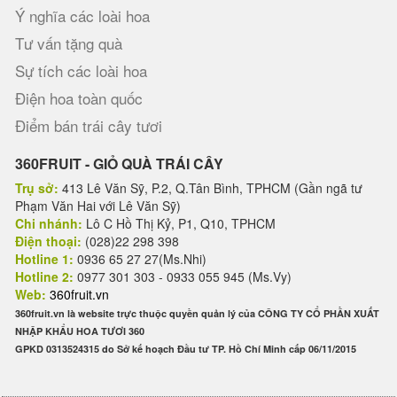
Ý nghĩa các loài hoa
Tư vấn tặng quà
Sự tích các loài hoa
Điện hoa toàn quốc
Điểm bán trái cây tươi
360FRUIT - GIỎ QUÀ TRÁI CÂY
Trụ sở:
413 Lê Văn Sỹ, P.2, Q.Tân Bình, TPHCM (Gần ngã tư
Phạm Văn Hai với Lê Văn Sỹ)
Chi nhánh:
Lô C Hồ Thị Kỷ, P1, Q10, TPHCM
Điện thoại:
(028)22 298 398
Hotline 1:
0936 65 27 27(Ms.Nhi)
Hotline 2:
0977 301 303 - 0933 055 945 (Ms.Vy)
Web:
360fruit.vn
360fruit.vn là website trực thuộc quyền quản lý của CÔNG TY CỔ PHẦN XUẤT
NHẬP KHẨU HOA TƯƠI 360
GPKD 0313524315 do Sở kế hoạch Đầu tư TP. Hồ Chí Minh cấp 06/11/2015