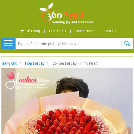
Giỏ Hàng
|
Giới Thiệu
|
Thanh Toán
|
Liên Hệ
Trang chủ
Hoa trái cây
Bó hoa trái cây - In my heart