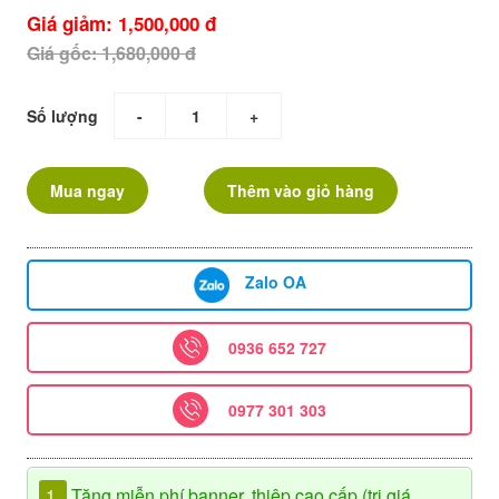
Giá giảm: 1,500,000 đ
Giá gốc: 1,680,000 đ
Số lượng
-
+
Mua ngay
Thêm vào giỏ hàng
Zalo OA
0936 652 727
0977 301 303
1.
Tặng miễn phí banner, thiệp cao cấp (trị giá