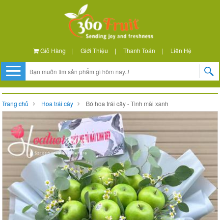
Giỏ Hàng
|
Giới Thiệu
|
Thanh Toán
|
Liên Hệ
Trang chủ
Hoa trái cây
Bó hoa trái cây - Tình mãi xanh