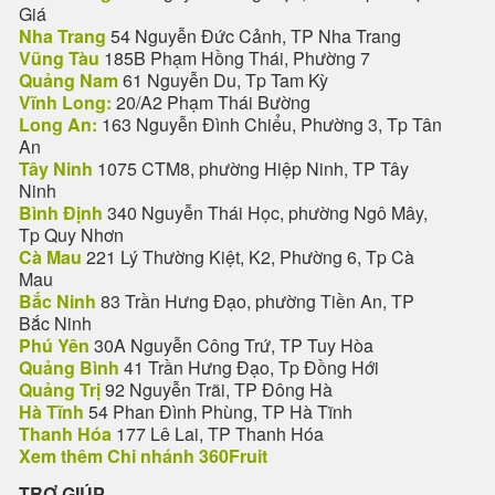
Giá
Nha Trang
54 Nguyễn Đức Cảnh, TP Nha Trang
Vũng Tàu
185B Phạm Hồng Thái, Phường 7
Quảng Nam
61 Nguyễn Du, Tp Tam Kỳ
Vĩnh Long:
20/A2 Phạm Thái Bường
Long An:
163 Nguyễn Đình Chiểu, Phường 3, Tp Tân
An
Tây Ninh
1075 CTM8, phường Hiệp Ninh, TP Tây
Ninh
Bình Định
340 Nguyễn Thái Học, phường Ngô Mây,
Tp Quy Nhơn
Cà Mau
221 Lý Thường Kiệt, K2, Phường 6, Tp Cà
Mau
Bắc Ninh
83 Trần Hưng Đạo, phường Tiền An, TP
Bắc Ninh
Phú Yên
30A Nguyễn Công Trứ, TP Tuy Hòa
Quảng Bình
41 Trần Hưng Đạo, Tp Đồng Hới
Quảng Trị
92 Nguyễn Trãi, TP Đông Hà
Hà Tĩnh
54 Phan Đình Phùng, TP Hà Tĩnh
Thanh Hóa
177 Lê Lai, TP Thanh Hóa
Xem thêm Chi nhánh 360Fruit
TRỢ GIÚP