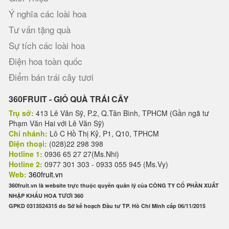
Ý nghĩa các loài hoa
Tư vấn tặng quà
Sự tích các loài hoa
Điện hoa toàn quốc
Điểm bán trái cây tươi
360FRUIT - GIỎ QUÀ TRÁI CÂY
Trụ sở:
413 Lê Văn Sỹ, P.2, Q.Tân Bình, TPHCM (Gần ngã tư
Phạm Văn Hai với Lê Văn Sỹ)
Chi nhánh:
Lô C Hồ Thị Kỷ, P1, Q10, TPHCM
Điện thoại:
(028)22 298 398
Hotline 1:
0936 65 27 27(Ms.Nhi)
Hotline 2:
0977 301 303 - 0933 055 945 (Ms.Vy)
Web:
360fruit.vn
360fruit.vn là website trực thuộc quyền quản lý của CÔNG TY CỔ PHẦN XUẤT
NHẬP KHẨU HOA TƯƠI 360
GPKD 0313524315 do Sở kế hoạch Đầu tư TP. Hồ Chí Minh cấp 06/11/2015