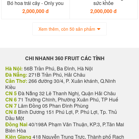
Bó hoa trái cây - Only you
sức khỏe
2,000,000 đ
2,000,000 đ
Xem thêm, còn 50 sản phẩm
CHI NHANH 360 FRUIT CÁC TỈNH
Hà Nội:
56B Trần Phú, Ba Đình, Hà Nội
Đà Nẵng:
271B Trần Phú, Hải Châu
Cần Thơ:
266 đường 30/4, P. Xuân khánh, Q.Ninh
Kiều
CN 5
Đà Nẵng 32 Lê Thanh Nghị, Quận Hải Châu
CN 6
71 Trường Chinh, Phường Xuân Phú, TP Huế
CN 7
Lâm Đồng 05 Phan Đình Phùng
CN 8
Bình Dương 151 Phú Lợi, P. Phú Lợi, Tp. Thủ
Dầu Một
Đồng Nai
40/198A Phạm Văn Thuận, KP.3, P.Tân Mai
Biên Hòa
Kiên Giang
418 Nguyễn Trung Trực, Thành phố Rạch