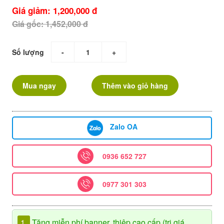
Giá giảm: 1,200,000 đ
Giá gốc: 1,452,000 đ
Số lượng
-
+
Mua ngay
Thêm vào giỏ hàng
Zalo OA
0936 652 727
0977 301 303
1.
Tặng miễn phí banner, thiệp cao cấp (trị giá