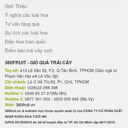
Giới Thiệu
Ý nghĩa các loài hoa
Tư vấn tặng quà
Sự tích các loài hoa
Điện hoa toàn quốc
Điểm bán trái cây tươi
360FRUIT - GIỎ QUÀ TRÁI CÂY
Trụ sở:
413 Lê Văn Sỹ, P.2, Q.Tân Bình, TPHCM (Gần ngã tư
Phạm Văn Hai với Lê Văn Sỹ)
Chi nhánh:
Lô C Hồ Thị Kỷ, P1, Q10, TPHCM
Điện thoại:
(028)22 298 398
Hotline 1:
0936 65 27 27(Ms.Nhi)
Hotline 2:
0977 301 303 - 0933 055 945 (Ms.Vy)
Web:
360fruit.vn
360fruit.vn là website trực thuộc quyền quản lý của CÔNG TY CỔ PHẦN XUẤT
NHẬP KHẨU HOA TƯƠI 360
GPKD 0313524315 do Sở kế hoạch Đầu tư TP. Hồ Chí Minh cấp 06/11/2015