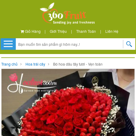
Giỏ Hàng
|
Giới Thiệu
|
Thanh Toán
|
Liên Hệ
Trang chủ
Hoa trái cây
Bó hoa dâu tây tươi - Vẹn toàn