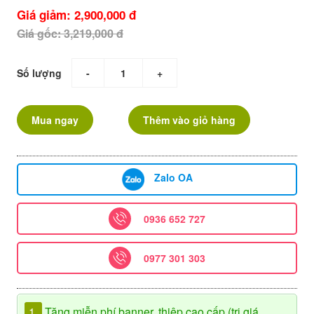
Giá giảm: 2,900,000 đ
Giá gốc: 3,219,000 đ
Số lượng
-
+
Mua ngay
Thêm vào giỏ hàng
Zalo OA
0936 652 727
0977 301 303
1.
Tặng miễn phí banner, thiệp cao cấp (trị giá