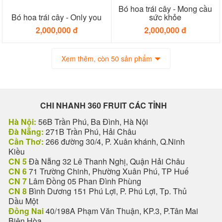
Bó hoa trái cây - Mong cầu
Bó hoa trái cây - Only you
sức khỏe
2,000,000 đ
2,000,000 đ
Xem thêm, còn 50 sản phẩm
CHI NHANH 360 FRUIT CÁC TỈNH
Hà Nội:
56B Trần Phú, Ba Đình, Hà Nội
Đà Nẵng:
271B Trần Phú, Hải Châu
Cần Thơ:
266 đường 30/4, P. Xuân khánh, Q.Ninh
Kiều
CN 5
Đà Nẵng 32 Lê Thanh Nghị, Quận Hải Châu
CN 6
71 Trường Chinh, Phường Xuân Phú, TP Huế
CN 7
Lâm Đồng 05 Phan Đình Phùng
CN 8
Bình Dương 151 Phú Lợi, P. Phú Lợi, Tp. Thủ
Dầu Một
Đồng Nai
40/198A Phạm Văn Thuận, KP.3, P.Tân Mai
Biên Hòa