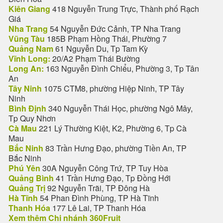
Kiên Giang
418 Nguyễn Trung Trực, Thành phố Rạch
Giá
Nha Trang
54 Nguyễn Đức Cảnh, TP Nha Trang
Vũng Tàu
185B Phạm Hồng Thái, Phường 7
Quảng Nam
61 Nguyễn Du, Tp Tam Kỳ
Vĩnh Long:
20/A2 Phạm Thái Bường
Long An:
163 Nguyễn Đình Chiểu, Phường 3, Tp Tân
An
Tây Ninh
1075 CTM8, phường Hiệp Ninh, TP Tây
Ninh
Bình Định
340 Nguyễn Thái Học, phường Ngô Mây,
Tp Quy Nhơn
Cà Mau
221 Lý Thường Kiệt, K2, Phường 6, Tp Cà
Mau
Bắc Ninh
83 Trần Hưng Đạo, phường Tiền An, TP
Bắc Ninh
Phú Yên
30A Nguyễn Công Trứ, TP Tuy Hòa
Quảng Bình
41 Trần Hưng Đạo, Tp Đồng Hới
Quảng Trị
92 Nguyễn Trãi, TP Đông Hà
Hà Tĩnh
54 Phan Đình Phùng, TP Hà Tĩnh
Thanh Hóa
177 Lê Lai, TP Thanh Hóa
Xem thêm Chi nhánh 360Fruit