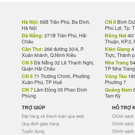
Hà Nội:
56B Trần Phú, Ba Đình,
CN 8
Bình Dươ
Hà Nội
Phú Lợi, Tp. 
Đà Nẵng:
271B Trần Phú, Hải
Đồng Nai
40/
Châu
Thuận, KP.3, 
Cần Thơ:
266 đường 30/4, P.
Kiên Giang
4
Xuân khánh, Q.Ninh Kiều
Trực, Thành 
CN 5
Đà Nẵng 32 Lê Thanh Nghị,
Nha Trang
54
Quận Hải Châu
TP Nha Trang
CN 6
71 Trường Chinh, Phường
Vũng Tàu
185
Xuân Phú, TP Huế
Phường 7
CN 7
Lâm Đồng 05 Phan Đình
Quảng Nam
6
Phùng
Tam Kỳ
TRỢ GIÚP
HỖ TRỢ 
Đặt hàng và thanh toán qua web
Chính sách 
Quy định giao hàng
Chính sách
Tuyển dụng
Chính sách