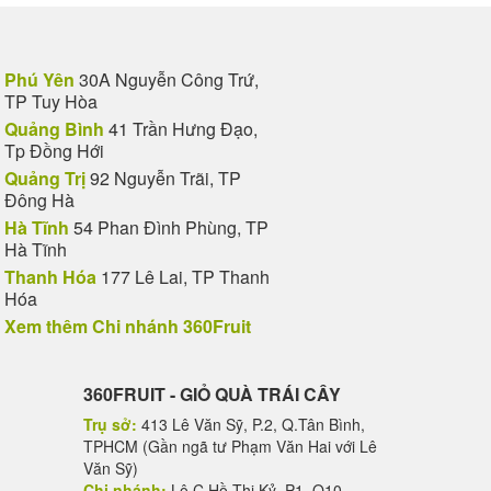
Phú Yên
30A Nguyễn Công Trứ,
TP Tuy Hòa
Quảng Bình
41 Trần Hưng Đạo,
Tp Đồng Hới
Quảng Trị
92 Nguyễn Trãi, TP
Đông Hà
Hà Tĩnh
54 Phan Đình Phùng, TP
Hà Tĩnh
Thanh Hóa
177 Lê Lai, TP Thanh
Hóa
Xem thêm Chi nhánh 360Fruit
360FRUIT - GIỎ QUÀ TRÁI CÂY
Trụ sở:
413 Lê Văn Sỹ, P.2, Q.Tân Bình,
TPHCM (Gần ngã tư Phạm Văn Hai với Lê
Văn Sỹ)
Chi nhánh:
Lô C Hồ Thị Kỷ, P1, Q10,