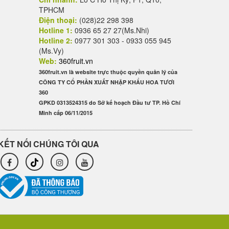
TPHCM
Điện thoại:
(028)22 298 398
Hotline 1:
0936 65 27 27(Ms.Nhi)
Hotline 2:
0977 301 303 - 0933 055 945
(Ms.Vy)
Web:
360fruit.vn
360fruit.vn là website trực thuộc quyền quản lý của
CÔNG TY CỔ PHẦN XUẤT NHẬP KHẨU HOA TƯƠI
360
GPKD 0313524315 do Sở kế hoạch Đầu tư TP. Hồ Chí
Minh cấp 06/11/2015
KẾT NỐI CHÚNG TÔI QUA