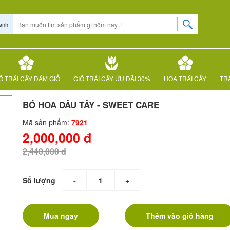
anh
Ỏ TRÁI CÂY ĐÁM GIỖ
GIỎ TRÁI CÂY ƯU ĐÃI 30%
HOA TRÁI CÂY
TRÁ
BÓ HOA DÂU TÂY - SWEET CARE
Mã sản phẩm:
7921
2,000,000 đ
2,440,000 đ
Số lượng
-
+
Mua ngay
Thêm vào giỏ hàng