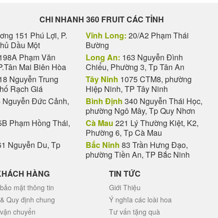
CHI NHANH 360 FRUIT CÁC TỈNH
ng 151 Phú Lợi, P.
Vĩnh Long:
20/A2 Phạm Thái
Thủ Dầu Một
Bường
198A Phạm Văn
Long An:
163 Nguyễn Đình
P.Tân Mai Biên Hòa
Chiểu, Phường 3, Tp Tân An
18 Nguyễn Trung
Tây Ninh
1075 CTM8, phường
phố Rạch Giá
Hiệp Ninh, TP Tây Ninh
 Nguyễn Đức Cảnh,
Bình Định
340 Nguyễn Thái Học,
phường Ngô Mây, Tp Quy Nhơn
B Phạm Hồng Thái,
Cà Mau
221 Lý Thường Kiệt, K2,
Phường 6, Tp Cà Mau
1 Nguyễn Du, Tp
Bắc Ninh
83 Trần Hưng Đạo,
phường Tiền An, TP Bắc Ninh
KHÁCH HÀNG
TIN TỨC
bảo mật thông tin
Giới Thiệu
 & Quy định chung
Ý nghĩa các loài hoa
 vận chuyển
Tư vấn tặng quà