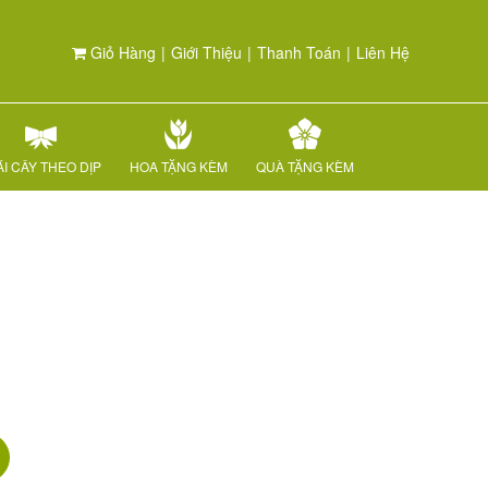
Giỏ Hàng
|
Giới Thiệu
|
Thanh Toán
|
Liên Hệ
I CÂY THEO DỊP
HOA TẶNG KÈM
QUÀ TẶNG KÈM