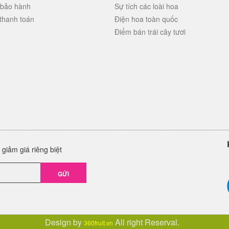
 bảo hành
Sự tích các loài hoa
thanh toán
Điện hoa toàn quốc
Điểm bán trái cây tươi
giảm giá riêng biệt
GỬI
Design by
All right Reserval.
360fruit.vn