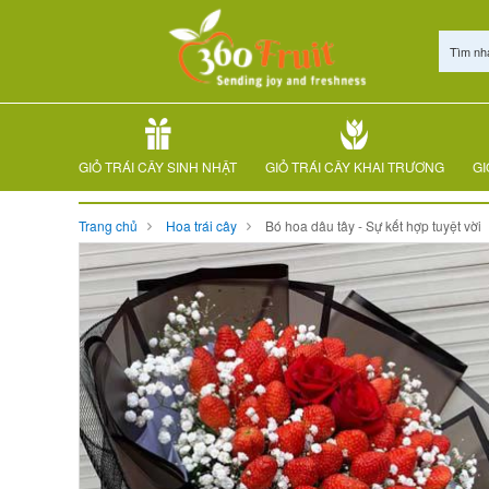
Tìm nh
GIỎ TRÁI CÂY SINH NHẬT
GIỎ TRÁI CÂY KHAI TRƯƠNG
GI
Trang chủ
Hoa trái cây
Bó hoa dâu tây - Sự kết hợp tuyệt vời