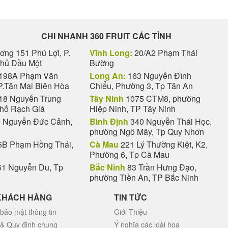
CHI NHANH 360 FRUIT CÁC TỈNH
ng 151 Phú Lợi, P.
Vĩnh Long:
20/A2 Phạm Thái
Thủ Dầu Một
Bường
198A Phạm Văn
Long An:
163 Nguyễn Đình
P.Tân Mai Biên Hòa
Chiểu, Phường 3, Tp Tân An
18 Nguyễn Trung
Tây Ninh
1075 CTM8, phường
phố Rạch Giá
Hiệp Ninh, TP Tây Ninh
 Nguyễn Đức Cảnh,
Bình Định
340 Nguyễn Thái Học,
phường Ngô Mây, Tp Quy Nhơn
B Phạm Hồng Thái,
Cà Mau
221 Lý Thường Kiệt, K2,
Phường 6, Tp Cà Mau
1 Nguyễn Du, Tp
Bắc Ninh
83 Trần Hưng Đạo,
phường Tiền An, TP Bắc Ninh
KHÁCH HÀNG
TIN TỨC
bảo mật thông tin
Giới Thiệu
 & Quy định chung
Ý nghĩa các loài hoa