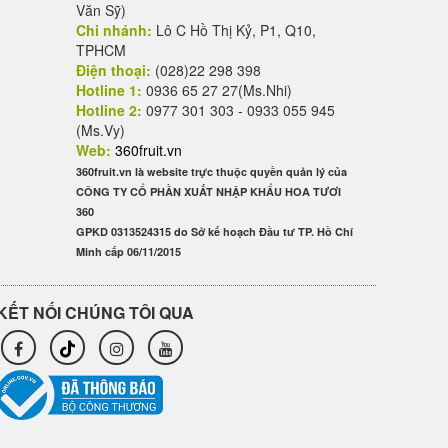
Văn Sỹ)
Chi nhánh:
Lô C Hồ Thị Kỷ, P1, Q10,
TPHCM
Điện thoại:
(028)22 298 398
Hotline 1:
0936 65 27 27(Ms.Nhi)
Hotline 2:
0977 301 303 - 0933 055 945
(Ms.Vy)
Web:
360fruit.vn
360fruit.vn là website trực thuộc quyền quản lý của
CÔNG TY CỔ PHẦN XUẤT NHẬP KHẨU HOA TƯƠI
360
GPKD 0313524315 do Sở kế hoạch Đầu tư TP. Hồ Chí
Minh cấp 06/11/2015
KẾT NỐI CHÚNG TÔI QUA