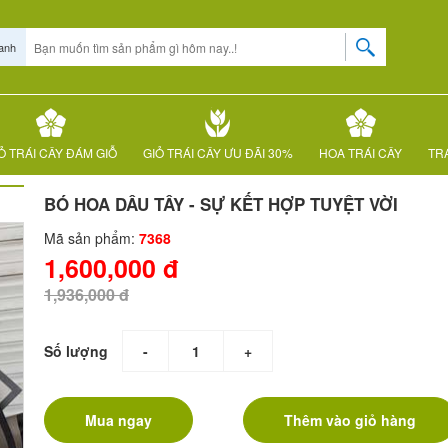
anh
Ỏ TRÁI CÂY ĐÁM GIỖ
GIỎ TRÁI CÂY ƯU ĐÃI 30%
HOA TRÁI CÂY
TRÁ
BÓ HOA DÂU TÂY - SỰ KẾT HỢP TUYỆT VỜI
Mã sản phẩm:
7368
1,600,000 đ
1,936,000 đ
Số lượng
-
+
Mua ngay
Thêm vào giỏ hàng