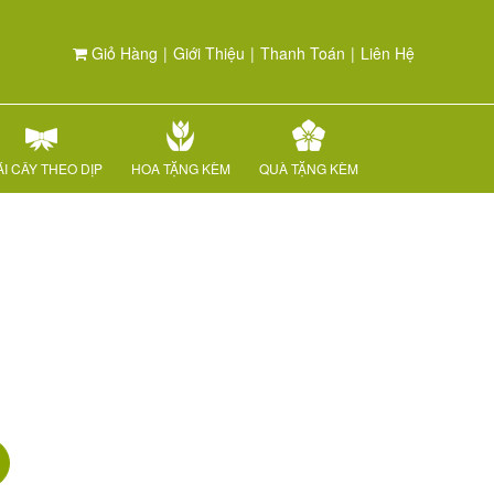
Giỏ Hàng
|
Giới Thiệu
|
Thanh Toán
|
Liên Hệ
I CÂY THEO DỊP
HOA TẶNG KÈM
QUÀ TẶNG KÈM