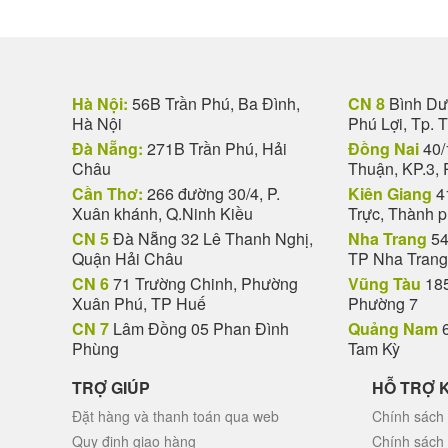
Hà Nội:
56B Trần Phú, Ba Đình,
CN 8
Bình Dươ
Hà Nội
Phú Lợi, Tp. 
Đà Nẵng:
271B Trần Phú, Hải
Đồng Nai
40/
Châu
Thuận, KP.3, 
Cần Thơ:
266 đường 30/4, P.
Kiên Giang
4
Xuân khánh, Q.Ninh Kiều
Trực, Thành 
CN 5
Đà Nẵng 32 Lê Thanh Nghị,
Nha Trang
54
Quận Hải Châu
TP Nha Trang
CN 6
71 Trường Chinh, Phường
Vũng Tàu
185
Xuân Phú, TP Huế
Phường 7
CN 7
Lâm Đồng 05 Phan Đình
Quảng Nam
6
Phùng
Tam Kỳ
TRỢ GIÚP
HỖ TRỢ 
Đặt hàng và thanh toán qua web
Chính sách 
Quy định giao hàng
Chính sách