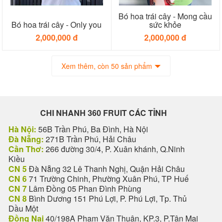
Bó hoa trái cây - Mong cầu
Bó hoa trái cây - Only you
sức khỏe
2,000,000 đ
2,000,000 đ
Xem thêm, còn 50 sản phẩm
CHI NHANH 360 FRUIT CÁC TỈNH
Hà Nội:
56B Trần Phú, Ba Đình, Hà Nội
Đà Nẵng:
271B Trần Phú, Hải Châu
Cần Thơ:
266 đường 30/4, P. Xuân khánh, Q.Ninh
Kiều
CN 5
Đà Nẵng 32 Lê Thanh Nghị, Quận Hải Châu
CN 6
71 Trường Chinh, Phường Xuân Phú, TP Huế
CN 7
Lâm Đồng 05 Phan Đình Phùng
CN 8
Bình Dương 151 Phú Lợi, P. Phú Lợi, Tp. Thủ
Dầu Một
Đồng Nai
40/198A Phạm Văn Thuận, KP.3, P.Tân Mai