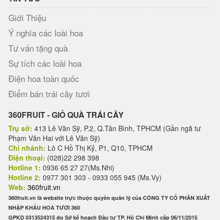
Giới Thiệu
Ý nghĩa các loài hoa
Tư vấn tặng quà
Sự tích các loài hoa
Điện hoa toàn quốc
Điểm bán trái cây tươi
360FRUIT - GIỎ QUÀ TRÁI CÂY
Trụ sở:
413 Lê Văn Sỹ, P.2, Q.Tân Bình, TPHCM (Gần ngã tư
Phạm Văn Hai với Lê Văn Sỹ)
Chi nhánh:
Lô C Hồ Thị Kỷ, P1, Q10, TPHCM
Điện thoại:
(028)22 298 398
Hotline 1:
0936 65 27 27(Ms.Nhi)
Hotline 2:
0977 301 303 - 0933 055 945 (Ms.Vy)
Web:
360fruit.vn
360fruit.vn là website trực thuộc quyền quản lý của CÔNG TY CỔ PHẦN XUẤT
NHẬP KHẨU HOA TƯƠI 360
GPKD 0313524315 do Sở kế hoạch Đầu tư TP. Hồ Chí Minh cấp 06/11/2015