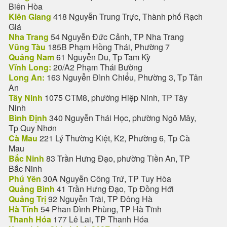
Biên Hòa
Kiên Giang
418 Nguyễn Trung Trực, Thành phố Rạch
Giá
Nha Trang
54 Nguyễn Đức Cảnh, TP Nha Trang
Vũng Tàu
185B Phạm Hồng Thái, Phường 7
Quảng Nam
61 Nguyễn Du, Tp Tam Kỳ
Vĩnh Long:
20/A2 Phạm Thái Bường
Long An:
163 Nguyễn Đình Chiểu, Phường 3, Tp Tân
An
Tây Ninh
1075 CTM8, phường Hiệp Ninh, TP Tây
Ninh
Bình Định
340 Nguyễn Thái Học, phường Ngô Mây,
Tp Quy Nhơn
Cà Mau
221 Lý Thường Kiệt, K2, Phường 6, Tp Cà
Mau
Bắc Ninh
83 Trần Hưng Đạo, phường Tiền An, TP
Bắc Ninh
Phú Yên
30A Nguyễn Công Trứ, TP Tuy Hòa
Quảng Bình
41 Trần Hưng Đạo, Tp Đồng Hới
Quảng Trị
92 Nguyễn Trãi, TP Đông Hà
Hà Tĩnh
54 Phan Đình Phùng, TP Hà Tĩnh
Thanh Hóa
177 Lê Lai, TP Thanh Hóa