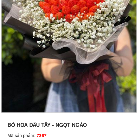
BÓ HOA DÂU TÂY - NGỌT NGÀO
Mã sản phẩm:
7367