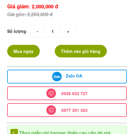
Giá giảm: 2,000,000 đ
Giá gốc: 2,260,000 đ
Số lượng
-
+
Mua ngay
Thêm vào giỏ hàng
Zalo OA
0936 652 727
0977 301 303
1.
Tặng miễn phí banner, thiệp cao cấp (trị giá