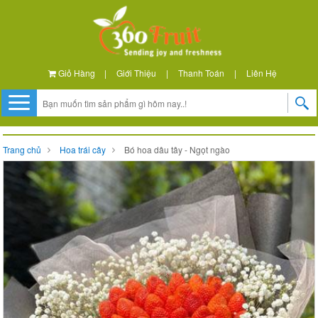
Giỏ Hàng
|
Giới Thiệu
|
Thanh Toán
|
Liên Hệ
Trang chủ
Hoa trái cây
Bó hoa dâu tây - Ngọt ngào