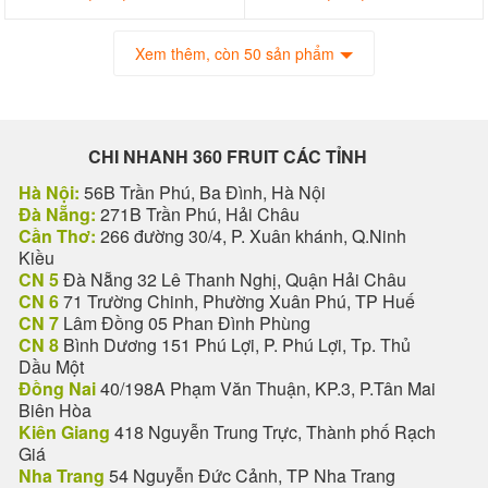
Xem thêm, còn 50 sản phẩm
CHI NHANH 360 FRUIT CÁC TỈNH
Hà Nội:
56B Trần Phú, Ba Đình, Hà Nội
Đà Nẵng:
271B Trần Phú, Hải Châu
Cần Thơ:
266 đường 30/4, P. Xuân khánh, Q.Ninh
Kiều
CN 5
Đà Nẵng 32 Lê Thanh Nghị, Quận Hải Châu
CN 6
71 Trường Chinh, Phường Xuân Phú, TP Huế
CN 7
Lâm Đồng 05 Phan Đình Phùng
CN 8
Bình Dương 151 Phú Lợi, P. Phú Lợi, Tp. Thủ
Dầu Một
Đồng Nai
40/198A Phạm Văn Thuận, KP.3, P.Tân Mai
Biên Hòa
Kiên Giang
418 Nguyễn Trung Trực, Thành phố Rạch
Giá
Nha Trang
54 Nguyễn Đức Cảnh, TP Nha Trang