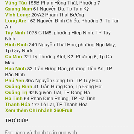
Vũng Tàu
185B Phạm Hồng Thái, Phường 7
Quảng Nam
61 Nguyễn Du, Tp Tam Kỳ
Vĩnh Long:
20/A2 Phạm Thái Bường
Long An:
163 Nguyễn Đình Chiểu, Phường 3, Tp Tân
An
Tây Ninh
1075 CTM8, phường Hiệp Ninh, TP Tây
Ninh
Bình Định
340 Nguyễn Thái Học, phường Ngô Mây,
Tp Quy Nhơn
Cà Mau
221 Lý Thường Kiệt, K2, Phường 6, Tp Cà
Mau
Bắc Ninh
83 Trần Hưng Đạo, phường Tiền An, TP
Bắc Ninh
Phú Yên
30A Nguyễn Công Trứ, TP Tuy Hòa
Quảng Bình
41 Trần Hưng Đạo, Tp Đồng Hới
Quảng Trị
92 Nguyễn Trãi, TP Đông Hà
Hà Tĩnh
54 Phan Đình Phùng, TP Hà Tĩnh
Thanh Hóa
177 Lê Lai, TP Thanh Hóa
Xem thêm Chi nhánh 360Fruit
TRỢ GIÚP
Đặt hàng và thanh toán qua web