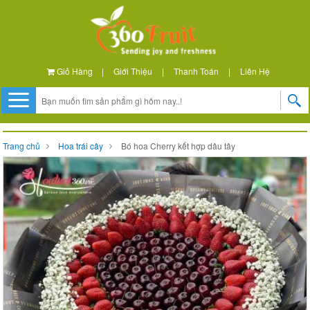
Giỏ Hàng
|
Giới Thiệu
|
Thanh Toán
|
Liên Hệ
Trang chủ
Hoa trái cây
Bó hoa Cherry kết hợp dâu tây