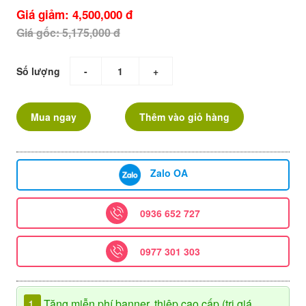
Giá giảm: 4,500,000 đ
Giá gốc: 5,175,000 đ
Số lượng
-
+
Mua ngay
Thêm vào giỏ hàng
Zalo OA
0936 652 727
0977 301 303
1.
Tặng miễn phí banner, thiệp cao cấp (trị giá