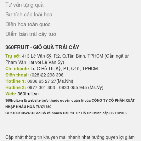
Tư vấn tặng quà
Sự tích các loài hoa
Điện hoa toàn quốc
Điểm bán trái cây tươi
360FRUIT - GIỎ QUÀ TRÁI CÂY
Trụ sở:
413 Lê Văn Sỹ, P.2, Q.Tân Bình, TPHCM (Gần ngã tư
Phạm Văn Hai với Lê Văn Sỹ)
Chi nhánh:
Lô C Hồ Thị Kỷ, P1, Q10, TPHCM
Điện thoại:
(028)22 298 398
Hotline 1:
0936 65 27 27(Ms.Nhi)
Hotline 2:
0977 301 303 - 0933 055 945 (Ms.Vy)
Web:
360fruit.vn
360fruit.vn là website trực thuộc quyền quản lý của CÔNG TY CỔ PHẦN XUẤT
NHẬP KHẨU HOA TƯƠI 360
GPKD 0313524315 do Sở kế hoạch Đầu tư TP. Hồ Chí Minh cấp 06/11/2015
Cập nhật thông tin khuyến mãi nhanh nhất hưởng quyền lợi giảm