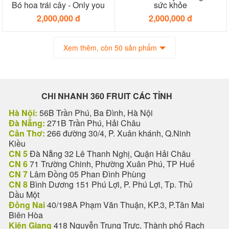
Bó hoa trái cây - Only you
sức khỏe
2,000,000 đ
2,000,000 đ
Xem thêm, còn 50 sản phẩm
CHI NHANH 360 FRUIT CÁC TỈNH
Hà Nội:
56B Trần Phú, Ba Đình, Hà Nội
Đà Nẵng:
271B Trần Phú, Hải Châu
Cần Thơ:
266 đường 30/4, P. Xuân khánh, Q.Ninh
Kiều
CN 5
Đà Nẵng 32 Lê Thanh Nghị, Quận Hải Châu
CN 6
71 Trường Chinh, Phường Xuân Phú, TP Huế
CN 7
Lâm Đồng 05 Phan Đình Phùng
CN 8
Bình Dương 151 Phú Lợi, P. Phú Lợi, Tp. Thủ
Dầu Một
Đồng Nai
40/198A Phạm Văn Thuận, KP.3, P.Tân Mai
Biên Hòa
Kiên Giang
418 Nguyễn Trung Trực, Thành phố Rạch