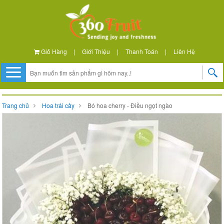
Giỏ Hàng
|
Giới Thiệu
|
Thanh Toán
|
Liên Hệ
Trang chủ
Hoa trái cây
Bó hoa cherry - Điều ngọt ngào