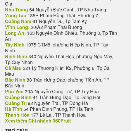
Giá
Nha Trang
54 Nguyễn Đức Cảnh, TP Nha Trang
Vũng Tàu
185B Phạm Hồng Thái, Phường 7
Quảng Nam
61 Nguyễn Du, Tp Tam Kỳ
Vĩnh Long:
20/A2 Phạm Thái Bường
Long An:
163 Nguyễn Đình Chiểu, Phường 3, Tp Tân
An
Tây Ninh
1075 CTM8, phường Hiệp Ninh, TP Tây
Ninh
Bình Định
340 Nguyễn Thái Học, phường Ngô Mây,
Tp Quy Nhơn
Cà Mau
221 Lý Thường Kiệt, K2, Phường 6, Tp Cà
Mau
Bắc Ninh
83 Trần Hưng Đạo, phường Tiền An, TP
Bắc Ninh
Phú Yên
30A Nguyễn Công Trứ, TP Tuy Hòa
Quảng Bình
41 Trần Hưng Đạo, Tp Đồng Hới
Quảng Trị
92 Nguyễn Trãi, TP Đông Hà
Hà Tĩnh
54 Phan Đình Phùng, TP Hà Tĩnh
Thanh Hóa
177 Lê Lai, TP Thanh Hóa
Xem thêm Chi nhánh 360Fruit
TRỢ GIÚP