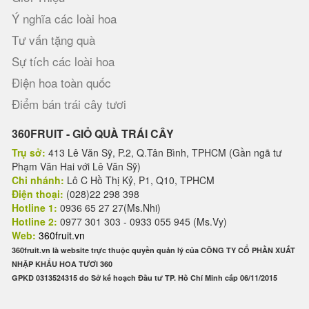
Ý nghĩa các loài hoa
Tư vấn tặng quà
Sự tích các loài hoa
Điện hoa toàn quốc
Điểm bán trái cây tươi
360FRUIT - GIỎ QUÀ TRÁI CÂY
Trụ sở:
413 Lê Văn Sỹ, P.2, Q.Tân Bình, TPHCM (Gần ngã tư
Phạm Văn Hai với Lê Văn Sỹ)
Chi nhánh:
Lô C Hồ Thị Kỷ, P1, Q10, TPHCM
Điện thoại:
(028)22 298 398
Hotline 1:
0936 65 27 27(Ms.Nhi)
Hotline 2:
0977 301 303 - 0933 055 945 (Ms.Vy)
Web:
360fruit.vn
360fruit.vn là website trực thuộc quyền quản lý của CÔNG TY CỔ PHẦN XUẤT
NHẬP KHẨU HOA TƯƠI 360
GPKD 0313524315 do Sở kế hoạch Đầu tư TP. Hồ Chí Minh cấp 06/11/2015