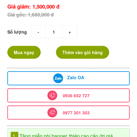
Giá giảm: 1,500,000 đ
Giá gốc: 1,680,000 đ
Số lượng
-
+
Mua ngay
Thêm vào giỏ hàng
Zalo OA
0936 652 727
0977 301 303
1.
Tặng miễn phí banner, thiệp cao cấp (trị giá