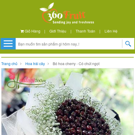
Giỏ Hàng
|
Giới Thiệu
|
Thanh Toán
|
Liên Hệ
Trang chủ
Hoa trái cây
Bó hoa cherry - Có chút ngọt