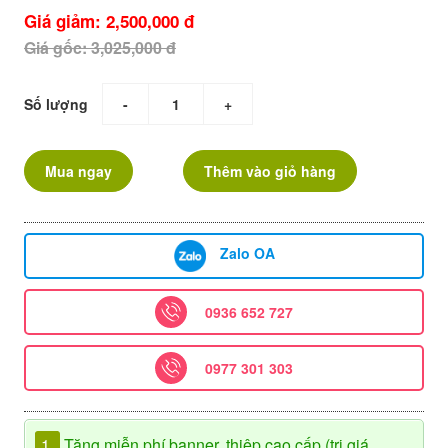
Giá giảm: 2,500,000 đ
Giá gốc: 3,025,000 đ
Số lượng
-
+
Mua ngay
Thêm vào giỏ hàng
Zalo OA
0936 652 727
0977 301 303
1.
Tặng miễn phí banner, thiệp cao cấp (trị giá