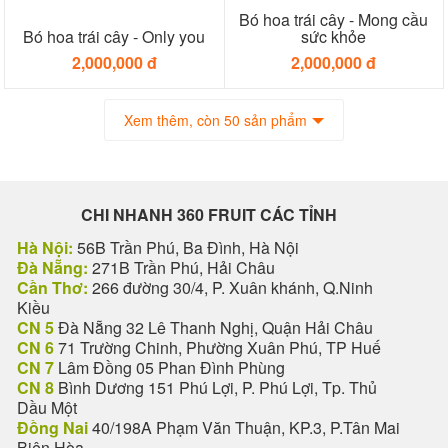
Bó hoa trái cây - Mong cầu
Bó hoa trái cây - Only you
sức khỏe
2,000,000 đ
2,000,000 đ
Xem thêm, còn 50 sản phẩm
CHI NHANH 360 FRUIT CÁC TỈNH
Hà Nội:
56B Trần Phú, Ba Đình, Hà Nội
Đà Nẵng:
271B Trần Phú, Hải Châu
Cần Thơ:
266 đường 30/4, P. Xuân khánh, Q.Ninh
Kiều
CN 5
Đà Nẵng 32 Lê Thanh Nghị, Quận Hải Châu
CN 6
71 Trường Chinh, Phường Xuân Phú, TP Huế
CN 7
Lâm Đồng 05 Phan Đình Phùng
CN 8
Bình Dương 151 Phú Lợi, P. Phú Lợi, Tp. Thủ
Dầu Một
Đồng Nai
40/198A Phạm Văn Thuận, KP.3, P.Tân Mai
Biên Hòa