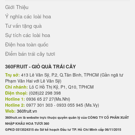
Giới Thiệu
Ý nghĩa các loài hoa
Tư vấn tặng quà
Sự tích các loài hoa
Điện hoa toàn quốc
Điểm bán trái cây tươi
360FRUIT - GIỎ QUÀ TRÁI CÂY
Trụ sở:
413 Lê Văn Sỹ, P.2, Q.Tân Bình, TPHCM (Gần ngã tư
Phạm Văn Hai với Lê Văn Sỹ)
Chi nhánh:
Lô C Hồ Thị Kỷ, P1, Q10, TPHCM
Điện thoại:
(028)22 298 398
Hotline 1:
0936 65 27 27(Ms.Nhi)
Hotline 2:
0977 301 303 - 0933 055 945 (Ms.Vy)
Web:
360fruit.vn
360fruit.vn là website trực thuộc quyền quản lý của CÔNG TY CỔ PHẦN XUẤT
NHẬP KHẨU HOA TƯƠI 360
GPKD 0313524315 do Sở kế hoạch Đầu tư TP. Hồ Chí Minh cấp 06/11/2015