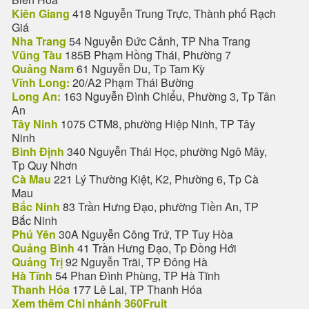
Kiên Giang
418 Nguyễn Trung Trực, Thành phố Rạch
Giá
Nha Trang
54 Nguyễn Đức Cảnh, TP Nha Trang
Vũng Tàu
185B Phạm Hồng Thái, Phường 7
Quảng Nam
61 Nguyễn Du, Tp Tam Kỳ
Vĩnh Long:
20/A2 Phạm Thái Bường
Long An:
163 Nguyễn Đình Chiểu, Phường 3, Tp Tân
An
Tây Ninh
1075 CTM8, phường Hiệp Ninh, TP Tây
Ninh
Bình Định
340 Nguyễn Thái Học, phường Ngô Mây,
Tp Quy Nhơn
Cà Mau
221 Lý Thường Kiệt, K2, Phường 6, Tp Cà
Mau
Bắc Ninh
83 Trần Hưng Đạo, phường Tiền An, TP
Bắc Ninh
Phú Yên
30A Nguyễn Công Trứ, TP Tuy Hòa
Quảng Bình
41 Trần Hưng Đạo, Tp Đồng Hới
Quảng Trị
92 Nguyễn Trãi, TP Đông Hà
Hà Tĩnh
54 Phan Đình Phùng, TP Hà Tĩnh
Thanh Hóa
177 Lê Lai, TP Thanh Hóa
Xem thêm Chi nhánh 360Fruit