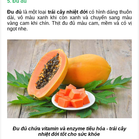
5. Đu đủ
Đu đủ
là một loại
trái cây nhiệt đới
có hình dáng thuôn
dài, vỏ màu xanh khi còn xanh và chuyển sang màu
vàng cam khi chín. Thịt đu đủ màu cam, mềm và có vị
ngọt nhẹ.
Đu đủ chứa vitamin và enzyme tiêu hóa - trái cây
nhiệt đới tốt cho sức khỏe