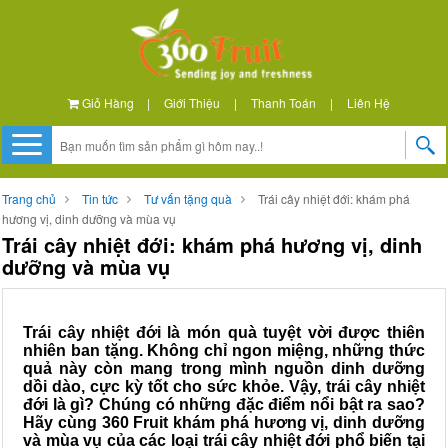
Giỏ Hàng
|
Giới Thiệu
|
Thanh Toán
|
Liên Hệ
Trang chủ
Tin tức
Tư vấn tặng quà
Trái cây nhiệt đới: khám phá
hương vị, dinh dưỡng và mùa vụ
Trái cây nhiệt đới: khám phá hương vị, dinh
dưỡng và mùa vụ
Trái cây nhiệt đới là món quà tuyệt vời được thiên
nhiên ban tặng. Không chỉ ngon miệng, những thức
quả này còn mang trong mình nguồn dinh dưỡng
dồi dào, cực kỳ tốt cho sức khỏe. Vậy, trái cây nhiệt
đới là gì? Chúng có những đặc điểm nổi bật ra sao?
Hãy cùng 360 Fruit khám phá hương vị, dinh dưỡng
và mùa vụ của các loại trái cây nhiệt đới phổ biến tại