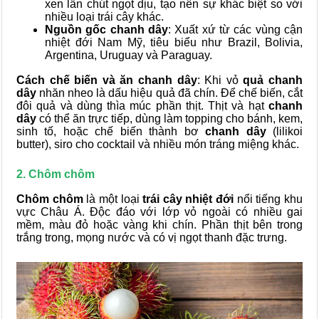
xen lẫn chút ngọt dịu, tạo nên sự khác biệt so với
nhiều loại trái cây khác.
Nguồn gốc chanh dây
: Xuất xứ từ các vùng cận
nhiệt đới Nam Mỹ, tiêu biểu như Brazil, Bolivia,
Argentina, Uruguay và Paraguay.
Cách chế biến và ăn chanh dây
: Khi vỏ
quả chanh
dây
nhăn nheo là dấu hiệu quả đã chín. Để chế biến, cắt
đôi quả và dùng thìa múc phần thịt. Thịt và hạt
chanh
dây
có thể ăn trực tiếp, dùng làm topping cho bánh, kem,
sinh tố, hoặc chế biến thành bơ
chanh dây
(lilikoi
butter), siro cho cocktail và nhiều món tráng miệng khác.
2. Chôm chôm
Chôm chôm
là một loại
trái cây nhiệt đới
nổi tiếng khu
vực Châu Á. Độc đáo với lớp vỏ ngoài có nhiều gai
mềm, màu đỏ hoặc vàng khi chín. Phần thịt bên trong
trắng trong, mọng nước và có vị ngọt thanh đặc trưng.