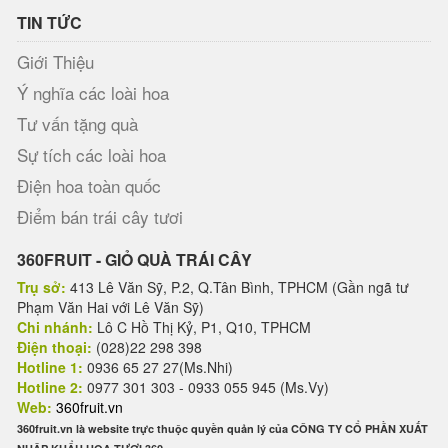
TIN TỨC
Giới Thiệu
Ý nghĩa các loài hoa
Tư vấn tặng quà
Sự tích các loài hoa
Điện hoa toàn quốc
Điểm bán trái cây tươi
360FRUIT - GIỎ QUÀ TRÁI CÂY
Trụ sở:
413 Lê Văn Sỹ, P.2, Q.Tân Bình, TPHCM (Gần ngã tư
Phạm Văn Hai với Lê Văn Sỹ)
Chi nhánh:
Lô C Hồ Thị Kỷ, P1, Q10, TPHCM
Điện thoại:
(028)22 298 398
Hotline 1:
0936 65 27 27(Ms.Nhi)
Hotline 2:
0977 301 303 - 0933 055 945 (Ms.Vy)
Web:
360fruit.vn
360fruit.vn là website trực thuộc quyền quản lý của CÔNG TY CỔ PHẦN XUẤT