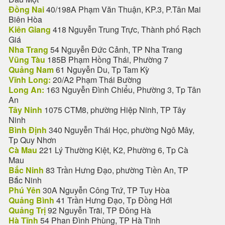
Đồng Nai
40/198A Phạm Văn Thuận, KP.3, P.Tân Mai
Biên Hòa
Kiên Giang
418 Nguyễn Trung Trực, Thành phố Rạch
Giá
Nha Trang
54 Nguyễn Đức Cảnh, TP Nha Trang
Vũng Tàu
185B Phạm Hồng Thái, Phường 7
Quảng Nam
61 Nguyễn Du, Tp Tam Kỳ
Vĩnh Long:
20/A2 Phạm Thái Bường
Long An:
163 Nguyễn Đình Chiểu, Phường 3, Tp Tân
An
Tây Ninh
1075 CTM8, phường Hiệp Ninh, TP Tây
Ninh
Bình Định
340 Nguyễn Thái Học, phường Ngô Mây,
Tp Quy Nhơn
Cà Mau
221 Lý Thường Kiệt, K2, Phường 6, Tp Cà
Mau
Bắc Ninh
83 Trần Hưng Đạo, phường Tiền An, TP
Bắc Ninh
Phú Yên
30A Nguyễn Công Trứ, TP Tuy Hòa
Quảng Bình
41 Trần Hưng Đạo, Tp Đồng Hới
Quảng Trị
92 Nguyễn Trãi, TP Đông Hà
Hà Tĩnh
54 Phan Đình Phùng, TP Hà Tĩnh