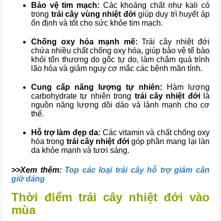
Bảo vệ tim mạch:
Các khoáng chất như kali có
trong
trái cây vùng nhiệt đới
giúp duy trì huyết áp
ổn định và tốt cho sức khỏe tim mạch.
Chống oxy hóa mạnh mẽ:
Trái cây nhiệt đới
chứa nhiều chất chống oxy hóa, giúp bảo vệ tế bào
khỏi tổn thương do gốc tự do, làm chậm quá trình
lão hóa và giảm nguy cơ mắc các bệnh mãn tính.
Cung cấp năng lượng tự nhiên:
Hàm lượng
carbohydrate tự nhiên trong
trái cây nhiệt đới
là
nguồn năng lượng dồi dào và lành mạnh cho cơ
thể.
Hỗ trợ làm đẹp da:
Các vitamin và chất chống oxy
hóa trong
trái cây nhiệt đới
góp phần mang lại làn
da khỏe mạnh và tươi sáng.
>>Xem thêm:
Top các loại trái cây hỗ trợ giảm cân
giữ dáng
Thời điểm trái cây nhiệt đới vào
mùa