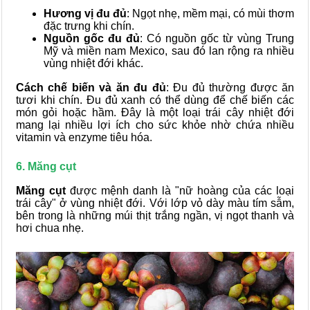
Hương vị đu đủ
: Ngọt nhẹ, mềm mại, có mùi thơm
đặc trưng khi chín.
Nguồn gốc đu đủ
: Có nguồn gốc từ vùng Trung
Mỹ và miền nam Mexico, sau đó lan rộng ra nhiều
vùng nhiệt đới khác.
Cách chế biến và ăn đu đủ
: Đu đủ thường được ăn
tươi khi chín. Đu đủ xanh có thể dùng để chế biến các
món gỏi hoặc hầm. Đây là một loại trái cây nhiệt đới
mang lại nhiều lợi ích cho sức khỏe nhờ chứa nhiều
vitamin và enzyme tiêu hóa.
6. Măng cụt
Măng cụt
được mệnh danh là "nữ hoàng của các loại
trái cây" ở vùng nhiệt đới. Với lớp vỏ dày màu tím sẫm,
bên trong là những múi thịt trắng ngần, vị ngọt thanh và
hơi chua nhẹ.