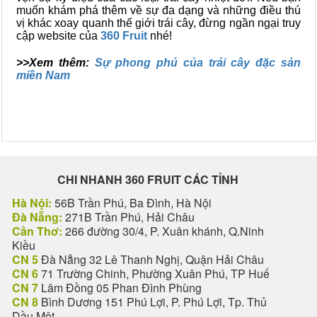
muốn khám phá thêm về sự đa dạng và những điều thú
vị khác xoay quanh thế giới trái cây, đừng ngần ngại truy
cập website của
360 Fruit
nhé!
>>Xem thêm:
Sự phong phú của trái cây đặc sản
miền Nam
CHI NHANH 360 FRUIT CÁC TỈNH
Hà Nội:
56B Trần Phú, Ba Đình, Hà Nội
Đà Nẵng:
271B Trần Phú, Hải Châu
Cần Thơ:
266 đường 30/4, P. Xuân khánh, Q.Ninh
Kiều
CN 5
Đà Nẵng 32 Lê Thanh Nghị, Quận Hải Châu
CN 6
71 Trường Chinh, Phường Xuân Phú, TP Huế
CN 7
Lâm Đồng 05 Phan Đình Phùng
CN 8
Bình Dương 151 Phú Lợi, P. Phú Lợi, Tp. Thủ
Dầu Một