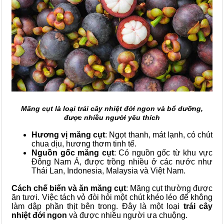
Măng cụt là loại trái cây nhiệt đới ngon và bổ dưỡng,
được nhiều người yêu thích
Hương vị măng cụt
: Ngọt thanh, mát lạnh, có chút
chua dịu, hương thơm tinh tế.
Nguồn gốc măng cụt
: Có nguồn gốc từ khu vực
Đông Nam Á, được trồng nhiều ở các nước như
Thái Lan, Indonesia, Malaysia và Việt Nam.
Cách chế biến và ăn măng cụt
: Măng cụt thường được
ăn tươi. Việc tách vỏ đòi hỏi một chút khéo léo để không
làm dập phần thịt bên trong. Đây là một loại
trái cây
nhiệt đới ngon
và được nhiều người ưa chuộng.