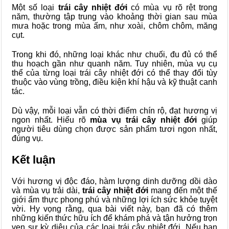
Một số loại
trái cây nhiệt đới
có mùa vụ rõ rệt trong
năm, thường tập trung vào khoảng thời gian sau mùa
mưa hoặc trong mùa ấm, như xoài, chôm chôm, măng
cụt.
Trong khi đó, những loại khác như chuối, đu đủ có thể
thu hoạch gần như quanh năm. Tuy nhiên, mùa vụ cụ
thể của từng loại trái cây nhiệt đới có thể thay đổi tùy
thuộc vào vùng trồng, điều kiện khí hậu và kỹ thuật canh
tác.
Dù vậy, mỗi loại vẫn có thời điểm chín rộ, đạt hương vị
ngon nhất. Hiểu rõ
mùa vụ trái cây nhiệt đới
giúp
người tiêu dùng chọn được sản phẩm tươi ngon nhất,
đúng vụ.
Kết luận
Với hương vị độc đáo, hàm lượng dinh dưỡng dồi dào
và mùa vụ trải dài,
trái cây nhiệt đới
mang đến một thế
giới ẩm thực phong phú và những lợi ích sức khỏe tuyệt
vời. Hy vọng rằng, qua bài viết này, bạn đã có thêm
những kiến thức hữu ích để khám phá và tận hưởng trọn
vẹn sự kỳ diệu của các loại trái cây nhiệt đới. Nếu bạn