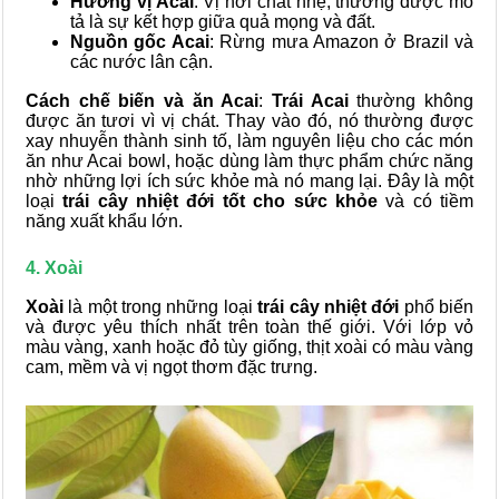
Hương vị Acai
: Vị hơi chát nhẹ, thường được mô
tả là sự kết hợp giữa quả mọng và đất.
Nguồn gốc Acai
: Rừng mưa Amazon ở Brazil và
các nước lân cận.
Cách chế biến và ăn Acai
:
Trái Acai
thường không
được ăn tươi vì vị chát. Thay vào đó, nó thường được
xay nhuyễn thành sinh tố, làm nguyên liệu cho các món
ăn như Acai bowl, hoặc dùng làm thực phẩm chức năng
nhờ những lợi ích sức khỏe mà nó mang lại. Đây là một
loại
trái cây nhiệt đới tốt cho sức khỏe
và có tiềm
năng xuất khẩu lớn.
4. Xoài
Xoài
là một trong những loại
trái cây nhiệt đới
phổ biến
và được yêu thích nhất trên toàn thế giới. Với lớp vỏ
màu vàng, xanh hoặc đỏ tùy giống, thịt xoài có màu vàng
cam, mềm và vị ngọt thơm đặc trưng.