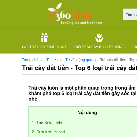
Tìm nh
GIỎ TRÁI CÂY SINH NHẬT
GIỎ TRÁI CÂY KHAI TRƯƠNG
GI
Trang chủ
Tin tức
Tư vấn tặng quà
Trái cây đắt tiền - Top
Trái cây đắt tiền - Top 6 loại trái cây 
Trái cây luôn là một phần quan trọng trong ẩm 
khám phá top 6 loại trái cây đắt tiền gây sốc tạ
nhé.
Nội dung
1. Táo Sekai Ichi
2. Dưa lưới Yubari