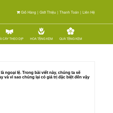
Giỏ Hàng
|
Giới Thiệu
|
Thanh Toán
|
Liên Hệ
I CÂY THEO DỊP
HOA TẶNG KÈM
QUÀ TẶNG KÈM
 ngoại lệ. Trong bài viết này, chúng ta sẽ
y và vì sao chúng lại có giá trị đặc biệt đến vậy