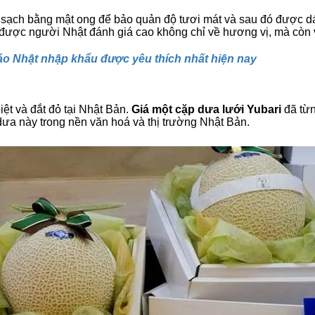
 sạch bằng mật ong để bảo quản độ tươi mát và sau đó được dá
t, được người Nhật đánh giá cao không chỉ về hương vị, mà còn 
 táo Nhật nhập khẩu được yêu thích nhất hiện nay
biệt và đắt đỏ tại Nhật Bản.
Giá một cặp dưa lưới Yubari
đã từn
i dưa này trong nền văn hoá và thị trường Nhật Bản.