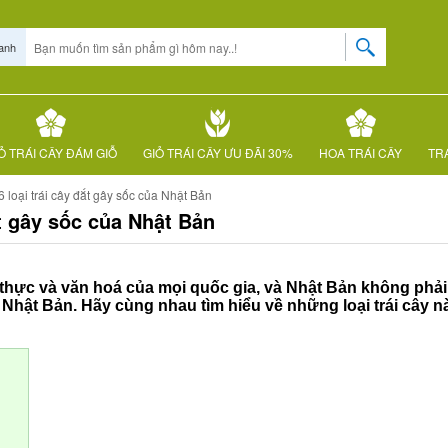
anh
Ỏ TRÁI CÂY ĐÁM GIỖ
GIỎ TRÁI CÂY ƯU ĐÃI 30%
HOA TRÁI CÂY
TRÁ
 6 loại trái cây đắt gây sốc của Nhật Bản
đắt gây sốc của Nhật Bản
thực và văn hoá của mọi quốc gia, và Nhật Bản không phải là
i Nhật Bản. Hãy cùng nhau tìm hiểu về những loại trái cây nà