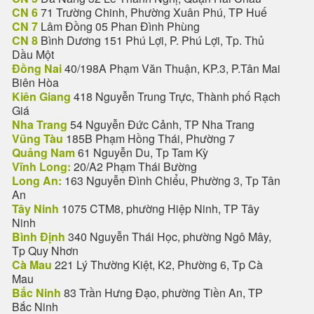
CN 6
71 Trường Chinh, Phường Xuân Phú, TP Huế
CN 7
Lâm Đồng 05 Phan Đình Phùng
CN 8
Bình Dương 151 Phú Lợi, P. Phú Lợi, Tp. Thủ
Dầu Một
Đồng Nai
40/198A Phạm Văn Thuận, KP.3, P.Tân Mai
Biên Hòa
Kiên Giang
418 Nguyễn Trung Trực, Thành phố Rạch
Giá
Nha Trang
54 Nguyễn Đức Cảnh, TP Nha Trang
Vũng Tàu
185B Phạm Hồng Thái, Phường 7
Quảng Nam
61 Nguyễn Du, Tp Tam Kỳ
Vĩnh Long:
20/A2 Phạm Thái Bường
Long An:
163 Nguyễn Đình Chiểu, Phường 3, Tp Tân
An
Tây Ninh
1075 CTM8, phường Hiệp Ninh, TP Tây
Ninh
Bình Định
340 Nguyễn Thái Học, phường Ngô Mây,
Tp Quy Nhơn
Cà Mau
221 Lý Thường Kiệt, K2, Phường 6, Tp Cà
Mau
Bắc Ninh
83 Trần Hưng Đạo, phường Tiền An, TP
Bắc Ninh