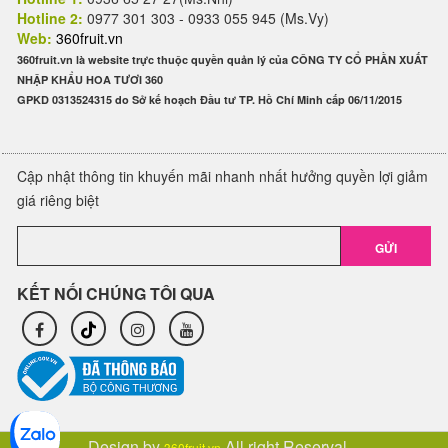
Hotline 2:
0977 301 303 - 0933 055 945 (Ms.Vy)
Web:
360fruit.vn
360fruit.vn là website trực thuộc quyền quản lý của CÔNG TY CỔ PHẦN XUẤT
NHẬP KHẨU HOA TƯƠI 360
GPKD 0313524315 do Sở kế hoạch Đầu tư TP. Hồ Chí Minh cấp 06/11/2015
Cập nhật thông tin khuyến mãi nhanh nhất hưởng quyền lợi giảm
giá riêng biệt
GỬI
KẾT NỐI CHÚNG TÔI QUA
Design by
All right Reserval.
360fruit.vn