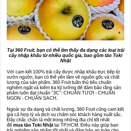
Tại 360 Fruit, bạn có thể tìm thấy đa dạng các loại trái
cây nhập khẩu từ nhiều quốc gia, bao gồm táo Toki
Nhật
Với cam kết 100% trái cây được nhập khẩu trực tiếp từ
vườn nguồn, bạn có thể yên tâm về nguồn gốc và chất
lượng của sản phẩm. 360 Fruit tuân thủ tiêu chuẩn
nghiêm ngặt và kiểm tra kỹ lưỡng để đảm bảo rằng sản
phẩm luôn đạt chuẩn "3C": CHUẨN TƯƠI - CHUẨN
NGON - CHUẨN SẠCH.
Ngoài sự đa dạng và chất lượng, 360 Fruit cũng cam kết
giá cả hợp lý và dịch vụ chăm sóc khách hàng xuất sắc.
Đây chắc chắn là một trong những địa chỉ tốt nhất
để
mua
táo Toki Nhật
tại TP.HCM. Điều này giúp bạn
trải nghiệm sản phẩm tốt nhất và đảm bảo an toàn cho