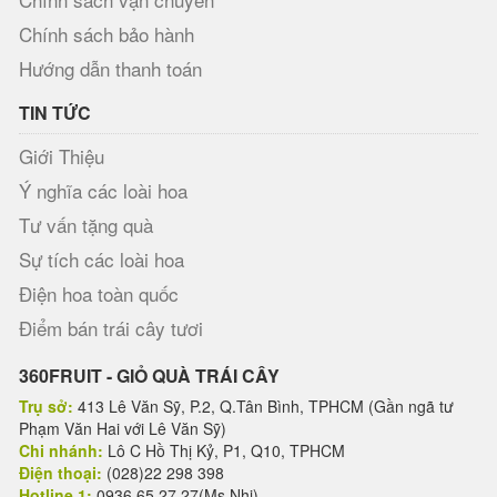
Chính sách bảo hành
Hướng dẫn thanh toán
TIN TỨC
Giới Thiệu
Ý nghĩa các loài hoa
Tư vấn tặng quà
Sự tích các loài hoa
Điện hoa toàn quốc
Điểm bán trái cây tươi
360FRUIT - GIỎ QUÀ TRÁI CÂY
Trụ sở:
413 Lê Văn Sỹ, P.2, Q.Tân Bình, TPHCM (Gần ngã tư
Phạm Văn Hai với Lê Văn Sỹ)
Chi nhánh:
Lô C Hồ Thị Kỷ, P1, Q10, TPHCM
Điện thoại:
(028)22 298 398
Hotline 1:
0936 65 27 27(Ms.Nhi)