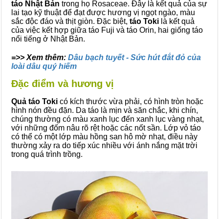
táo Nhật Bản
trong họ Rosaceae. Đây là kết quả của sự
lai tạo kỹ thuật để đạt được hương vị ngọt ngào, màu
sắc độc đáo và thịt giòn. Đặc biệt,
táo Toki
là kết quả
của việc kết hợp giữa táo Fuji và táo Orin, hai giống táo
nổi tiếng ở Nhật Bản.
=>> Xem thêm:
Dâu bạch tuyết - Sức hút đắt đỏ của
loài dâu quý hiếm
Đặc điểm và hương vị
Quả táo Toki
có kích thước vừa phải, có hình tròn hoặc
hình nón đều đặn. Da táo là mịn và săn chắc, khi chín,
chúng thường có màu xanh lục đến xanh lục vàng nhạt,
với những đốm nâu rõ rệt hoặc các nốt sần. Lớp vỏ táo
có thể có một lớp màu hồng san hô mờ nhạt, điều này
thường xảy ra do tiếp xúc nhiều với ánh nắng mặt trời
trong quá trình trồng.