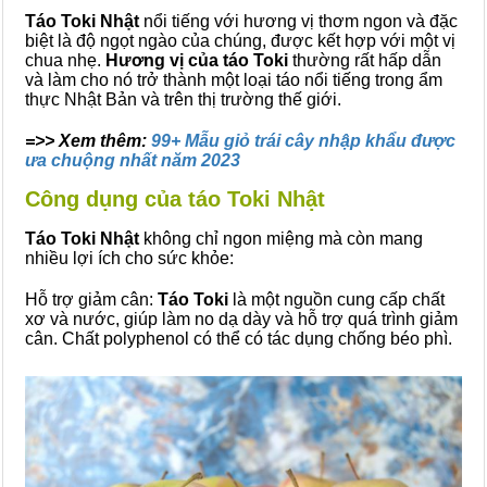
Táo Toki Nhật
nổi tiếng với hương vị thơm ngon và đặc
biệt là độ ngọt ngào của chúng, được kết hợp với một vị
chua nhẹ.
Hương vị của táo Toki
thường rất hấp dẫn
và làm cho nó trở thành một loại táo nổi tiếng trong ẩm
thực Nhật Bản và trên thị trường thế giới.
=>> Xem thêm:
99+ Mẫu giỏ trái cây nhập khẩu được
ưa chuộng nhất năm 2023
Công dụng của táo Toki Nhật
Táo Toki Nhật
không chỉ ngon miệng mà còn mang
nhiều lợi ích cho sức khỏe:
Hỗ trợ giảm cân:
Táo Toki
là một nguồn cung cấp chất
xơ và nước, giúp làm no dạ dày và hỗ trợ quá trình giảm
cân. Chất polyphenol có thể có tác dụng chống béo phì.