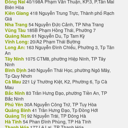
Đồng Nai
40/198A Phạm Văn Thuận, KP.3, P.Tân Mai
Biên Hòa
Kiên Giang
418 Nguyễn Trung Trực, Thành phố Rạch
Giá
Nha Trang
54 Nguyễn Đức Cảnh, TP Nha Trang
Vũng Tàu
185B Phạm Hồng Thái, Phường 7
Quảng Nam
61 Nguyễn Du, Tp Tam Kỳ
Vĩnh Long:
20/A2 Phạm Thái Bường
Long An:
163 Nguyễn Đình Chiểu, Phường 3, Tp Tân
An
Tây Ninh
1075 CTM8, phường Hiệp Ninh, TP Tây
Ninh
Bình Định
340 Nguyễn Thái Học, phường Ngô Mây,
Tp Quy Nhơn
Cà Mau
221 Lý Thường Kiệt, K2, Phường 6, Tp Cà
Mau
Bắc Ninh
83 Trần Hưng Đạo, phường Tiền An, TP
Bắc Ninh
Phú Yên
30A Nguyễn Công Trứ, TP Tuy Hòa
Quảng Bình
41 Trần Hưng Đạo, Tp Đồng Hới
Quảng Trị
92 Nguyễn Trãi, TP Đông Hà
Hà Tĩnh
54 Phan Đình Phùng, TP Hà Tĩnh
Thanh Hóa
177 Lê Lai, TP Thanh Hóa