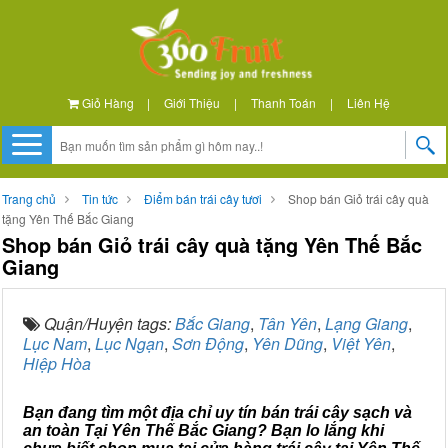
Giỏ Hàng
|
Giới Thiệu
|
Thanh Toán
|
Liên Hệ
Trang chủ
Tin tức
Điểm bán trái cây tươi
Shop bán Giỏ trái cây quà
tặng Yên Thế Bắc Giang
Shop bán Giỏ trái cây quà tặng Yên Thế Bắc
Giang
Quận/Huyện tags:
Bắc Giang
,
Tân Yên
,
Lạng Giang
,
Lục Nam
,
Lục Ngạn
,
Sơn Động
,
Yên Dũng
,
Việt Yên
,
Hiệp Hòa
Bạn đang tìm một địa chỉ uy tín bán trái cây sạch và
an toàn Tại Yên Thế Bắc Giang? Bạn lo lắng khi