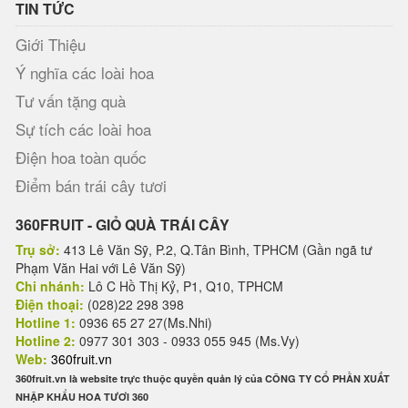
TIN TỨC
Giới Thiệu
Ý nghĩa các loài hoa
Tư vấn tặng quà
Sự tích các loài hoa
Điện hoa toàn quốc
Điểm bán trái cây tươi
360FRUIT - GIỎ QUÀ TRÁI CÂY
Trụ sở:
413 Lê Văn Sỹ, P.2, Q.Tân Bình, TPHCM (Gần ngã tư
Phạm Văn Hai với Lê Văn Sỹ)
Chi nhánh:
Lô C Hồ Thị Kỷ, P1, Q10, TPHCM
Điện thoại:
(028)22 298 398
Hotline 1:
0936 65 27 27(Ms.Nhi)
Hotline 2:
0977 301 303 - 0933 055 945 (Ms.Vy)
Web:
360fruit.vn
360fruit.vn là website trực thuộc quyền quản lý của CÔNG TY CỔ PHẦN XUẤT
NHẬP KHẨU HOA TƯƠI 360