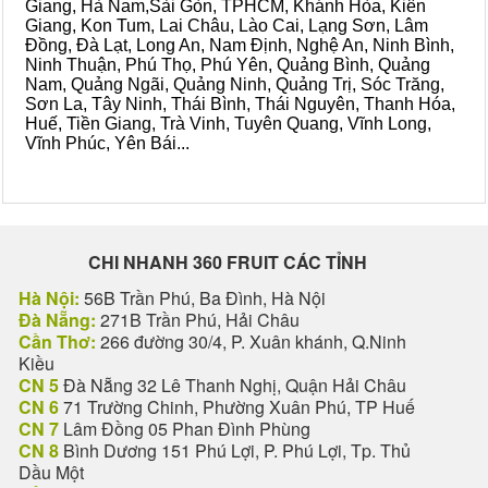
Giang, Hà Nam,Sài Gòn, TPHCM, Khánh Hòa, Kiên
Giang, Kon Tum, Lai Châu, Lào Cai, Lạng Sơn, Lâm
Đồng, Đà Lạt, Long An, Nam Định, Nghệ An, Ninh Bình,
Ninh Thuận, Phú Thọ, Phú Yên, Quảng Bình, Quảng
Nam, Quảng Ngãi, Quảng Ninh, Quảng Trị, Sóc Trăng,
Sơn La, Tây Ninh, Thái Bình, Thái Nguyên, Thanh Hóa,
Huế, Tiền Giang, Trà Vinh, Tuyên Quang, Vĩnh Long,
Vĩnh Phúc, Yên Bái...
CHI NHANH 360 FRUIT CÁC TỈNH
Hà Nội:
56B Trần Phú, Ba Đình, Hà Nội
Đà Nẵng:
271B Trần Phú, Hải Châu
Cần Thơ:
266 đường 30/4, P. Xuân khánh, Q.Ninh
Kiều
CN 5
Đà Nẵng 32 Lê Thanh Nghị, Quận Hải Châu
CN 6
71 Trường Chinh, Phường Xuân Phú, TP Huế
CN 7
Lâm Đồng 05 Phan Đình Phùng
CN 8
Bình Dương 151 Phú Lợi, P. Phú Lợi, Tp. Thủ
Dầu Một