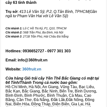
cây 63 tỉnh thành
Trụ sở:
413 Lê Văn Sỹ, P.2, Q.Tân Bình, TPHCM(Gần
ngã tư Phạm Văn Hai với Lê Văn Sỹ)
Chi nhánh 1:
Lô C Hồ Thị Kỷ, P1, Q10, TPHCM
Chi nhánh 2:
56B Trần Phú, Ba Đình, Hà Nội
Chi nhánh 3
: 271B Trần Phú, Hải Châu Đà Nẵng
Hotlines: 0936652727 - 0977 301 303
Email: info@360fruit.vn
Website:
360fruit.vn
Cửa hàng Giỏ trái cây Yên Thế Bắc Giang có mặt tại
64 Tỉnh/Thành Trong cả nước bao gồm:
Hồ Chí Minh, Hà Nội, An Giang, Vũng Tàu, Bạc Liêu,
Bắc Kạn, Bắc Giang, Bắc Ninh, Bến Tre, Bình Dương,
Bình Định, Bình Phước, Bình Thuận, Cà Mau, Cao
Bằng, Cần Thơ, Đà Nẵng, Đắk Lắk,Đắk Nông, Đồng
Nai, Biên Hòa, Đồng Tháp, Điện Biên, Gia Lai, Hà