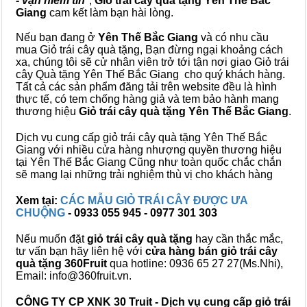
- vạn niềm tin
",
Giỏ trái cây
quà tặng
Yên Thế Bắc
Giang
cam kết làm bạn hài lòng.
Nếu bạn đang ở
Yên Thế Bắc Giang
và có nhu cầu
mua Giỏ trái cây quà tặng, Bạn đừng ngại khoảng cách
xa, chúng tôi sẽ cử nhân viên trở tới tận nơi giao Giỏ trái
cây Quà tặng Yên Thế Bắc Giang cho quý khách hàng.
Tất cả các sản phẩm đăng tải trên website đều là hình
thực tế, có tem chống hàng giả và tem bảo hành mang
thương hiệu
Giỏ trái cây quà tặng Yên Thế Bắc Giang
.
Dịch vụ cung cấp giỏ trái cây quà tặng Yên Thế Bắc
Giang với nhiều cửa hàng nhượng quyền thương hiệu
tại Yên Thế Bắc Giang Cũng như toàn quốc chắc chắn
sẽ mang lại những trải nghiệm thù vị cho khách hàng
Xem tại:
CÁC MẪU GIỎ TRÁI CÂY ĐƯỢC ƯA
CHUỘNG
- 0933 055 945 - 0977 301 303
Nếu muốn đặt
giỏ trái cây quà tặng
hay cần thắc mắc,
tư vấn bạn hãy liên hệ với
cửa hàng bán
giỏ trái cây
quà tặng
360Fruit
qua hotline: 0936 65 27 27(Ms.Nhi),
Email: info@360fruit.vn.
CÔNG TY CP XNK 30 Truit - Dịch vụ cung cấp giỏ trái