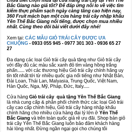
chưa biết chọn mua tại cửa hàng trái cây tại Yên Thế
Bắc Giang nào giá tốt? Để đáp ứng nỗi lo về việc tìm
kiếm thực phẩm sạch ngày càng tăng cao hiện nay,
360 Fruit mách bạn một cửa hàng trái cây nhập khẩu
Yên Thế Bắc Giang nổi tiếng, được chọn mua nhiều
nhất. Cùng theo dõi bài viết dưới đây nhé!
Xem tại:
CÁC MẪU GIỎ TRÁI CÂY ĐƯỢC ƯA
CHUỘNG
- 0933 055 945 - 0977 301 303 - 0936 65 27
27
Đa dạng các loại Giỏ trái cây quà tặng như Giỏ trái cây
với đầy đủ các màu sắc xanh đỏ tím vàng hồng trắng
phấn...... với các thương hiệu Giỏ trái cây chính hãng uy
tín tốt nhất tới từ nhiều quốc gia nổi tiếng như Nhật Bản,
Đài Loan, Thái Lan, Malyasia, Trung Quốc, Việt Nam,
Hàn Quốc, Nga, Mỹ, Pháp, Đức, Italy.....
Cửa hàng
Giỏ trái cây quà tặng Yên Thế Bắc Giang
là nhà cung cấp & phân phối chính thức các loại Giỏ trái
cây cao cấp chính hiệu, Giỏ trái cây hàng nhập khẩu
chính hãng cho nhiều cửa hàng đại lý lớn ở
Yên Thế
Bắc Giang
và trên toàn quốc giá rẻ ưu đãi. Shop bán giỏ
trái cây Yên Thế Bắc Giang luôn bảo đảm khách hàng
hài lòng nhất. Đừng ngần ngại gọi cho chúng tôi