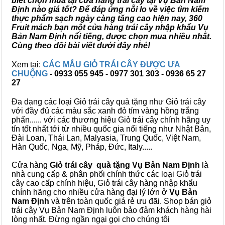
biết chọn mua tại cửa hàng trái cây tại Vụ Bản Nam
Định nào giá tốt? Để đáp ứng nỗi lo về việc tìm kiếm
thực phẩm sạch ngày càng tăng cao hiện nay, 360
Fruit mách bạn một cửa hàng trái cây nhập khẩu Vụ
Bản Nam Định nổi tiếng, được chọn mua nhiều nhất.
Cùng theo dõi bài viết dưới đây nhé!
Xem tại:
CÁC MẪU GIỎ TRÁI CÂY ĐƯỢC ƯA
CHUỘNG
- 0933 055 945 - 0977 301 303 - 0936 65 27
27
Đa dạng các loại Giỏ trái cây quà tặng như Giỏ trái cây
với đầy đủ các màu sắc xanh đỏ tím vàng hồng trắng
phấn...... với các thương hiệu Giỏ trái cây chính hãng uy
tín tốt nhất tới từ nhiều quốc gia nổi tiếng như Nhật Bản,
Đài Loan, Thái Lan, Malyasia, Trung Quốc, Việt Nam,
Hàn Quốc, Nga, Mỹ, Pháp, Đức, Italy.....
Cửa hàng
Giỏ trái cây quà tặng Vụ Bản Nam Định
là
nhà cung cấp & phân phối chính thức các loại Giỏ trái
cây cao cấp chính hiệu, Giỏ trái cây hàng nhập khẩu
chính hãng cho nhiều cửa hàng đại lý lớn ở
Vụ Bản
Nam Định
và trên toàn quốc giá rẻ ưu đãi. Shop bán giỏ
trái cây Vụ Bản Nam Định luôn bảo đảm khách hàng hài
lòng nhất. Đừng ngần ngại gọi cho chúng tôi