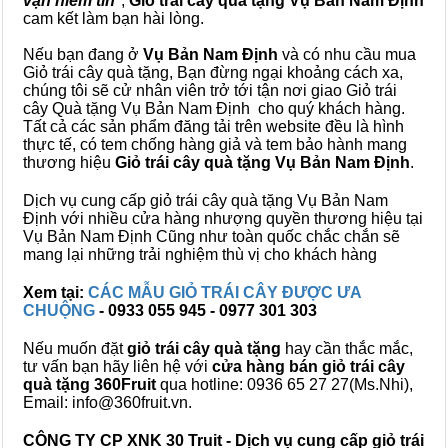
vạn niềm tin
",
Giỏ trái cây
quà tặng
Vụ Bản Nam Định
cam kết làm bạn hài lòng.
Nếu bạn đang ở
Vụ Bản Nam Định
và có nhu cầu mua
Giỏ trái cây quà tặng, Bạn đừng ngại khoảng cách xa,
chúng tôi sẽ cử nhân viên trở tới tận nơi giao Giỏ trái
cây Quà tặng Vụ Bản Nam Định cho quý khách hàng.
Tất cả các sản phẩm đăng tải trên website đều là hình
thực tế, có tem chống hàng giả và tem bảo hành mang
thương hiệu
Giỏ trái cây quà tặng Vụ Bản Nam Định
.
Dịch vụ cung cấp giỏ trái cây quà tặng Vụ Bản Nam
Định với nhiều cửa hàng nhượng quyền thương hiệu tại
Vụ Bản Nam Định Cũng như toàn quốc chắc chắn sẽ
mang lại những trải nghiệm thù vị cho khách hàng
Xem tại:
CÁC MẪU GIỎ TRÁI CÂY ĐƯỢC ƯA
CHUỘNG
- 0933 055 945 - 0977 301 303
Nếu muốn đặt
giỏ trái cây quà tặng
hay cần thắc mắc,
tư vấn bạn hãy liên hệ với
cửa hàng bán
giỏ trái cây
quà tặng
360Fruit
qua hotline: 0936 65 27 27(Ms.Nhi),
Email: info@360fruit.vn.
CÔNG TY CP XNK 30 Truit - Dịch vụ cung cấp giỏ trái