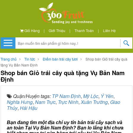
Giỏ Hàng
|
Giới Thiệu
|
Thanh Toán
|
Liên Hệ
Trang chủ
Tin tức
Điểm bán trái cây tươi
Shop bán Giỏ trái cây quà
tặng Vụ Bản Nam Định
Shop bán Giỏ trái cây quà tặng Vụ Bản Nam
Định
Quận/Huyện tags:
TP Nam Định
,
Mỹ Lộc
,
Ý Yên
,
Nghĩa Hưng
,
Nam Trực
,
Trực Ninh
,
Xuân Trường
,
Giao
Thủy
,
Hải Hậu
Bạn đang tìm một địa chỉ uy tín bán trái cây sạch và
an toàn Tại Vụ Bản Nam Định? Bạn lo lắng khi chưa