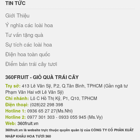
TIN TỨC
Giới Thiệu
Ý nghĩa các loài hoa
Tư vấn tặng quà
Sự tích các loài hoa
Điện hoa toàn quốc
Điểm bán trái cây tươi
360FRUIT - GIỎ QUÀ TRÁI CÂY
Trụ sở:
413 Lê Văn Sỹ, P.2, Q.Tân Bình, TPHCM (Gần ngã tư
Phạm Văn Hai với Lê Văn Sỹ)
Chi nhánh:
Lô C Hồ Thị Kỷ, P1, Q10, TPHCM
Điện thoại:
(028)22 298 398
Hotline 1:
0936 65 27 27(Ms.Nhi)
Hotline 2:
0977 301 303 - 0933 055 945 (Ms.Vy)
Web:
360fruit.vn
360fruit.vn là website trực thuộc quyền quản lý của CÔNG TY CỔ PHẦN XUẤT
NHẬP KHẨU HOA TƯƠI 360