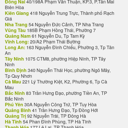
Đồng Nai
40/198A Phạm Văn Thuận, KP.3, P.Tân Mai
Biên Hòa
Kiên Giang
418 Nguyễn Trung Trực, Thành phố Rạch
Giá
Nha Trang
54 Nguyễn Đức Cảnh, TP Nha Trang
Vũng Tàu
185B Phạm Hồng Thái, Phường 7
Quảng Nam
61 Nguyễn Du, Tp Tam Kỳ
Vĩnh Long:
20/A2 Phạm Thái Bường
Long An:
163 Nguyễn Đình Chiểu, Phường 3, Tp Tân
An
Tây Ninh
1075 CTM8, phường Hiệp Ninh, TP Tây
Ninh
Bình Định
340 Nguyễn Thái Học, phường Ngô Mây,
Tp Quy Nhơn
Cà Mau
221 Lý Thường Kiệt, K2, Phường 6, Tp Cà
Mau
Bắc Ninh
83 Trần Hưng Đạo, phường Tiền An, TP
Bắc Ninh
Phú Yên
30A Nguyễn Công Trứ, TP Tuy Hòa
Quảng Bình
41 Trần Hưng Đạo, Tp Đồng Hới
Quảng Trị
92 Nguyễn Trãi, TP Đông Hà
Hà Tĩnh
54 Phan Đình Phùng, TP Hà Tĩnh
Thanh Hóa
177 Lê Lai, TP Thanh Hóa