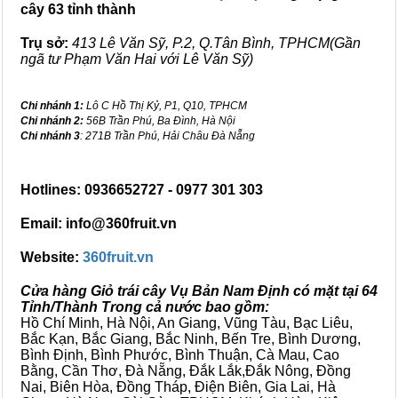
cây 63 tỉnh thành
Trụ sở:
413 Lê Văn Sỹ, P.2, Q.Tân Bình, TPHCM(Gần
ngã tư Phạm Văn Hai với Lê Văn Sỹ)
Chi nhánh 1:
Lô C Hồ Thị Kỷ, P1, Q10, TPHCM
Chi nhánh 2:
56B Trần Phú, Ba Đình, Hà Nội
Chi nhánh 3
: 271B Trần Phú, Hải Châu Đà Nẵng
Hotlines: 0936652727 - 0977 301 303
Email: info@360fruit.vn
Website:
360fruit.vn
Cửa hàng Giỏ trái cây Vụ Bản Nam Định có mặt tại 64
Tỉnh/Thành Trong cả nước bao gồm:
Hồ Chí Minh, Hà Nội, An Giang, Vũng Tàu, Bạc Liêu,
Bắc Kạn, Bắc Giang, Bắc Ninh, Bến Tre, Bình Dương,
Bình Định, Bình Phước, Bình Thuận, Cà Mau, Cao
Bằng, Cần Thơ, Đà Nẵng, Đắk Lắk,Đắk Nông, Đồng
Nai, Biên Hòa, Đồng Tháp, Điện Biên, Gia Lai, Hà