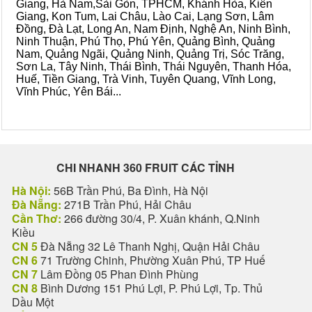
Giang, Hà Nam,Sài Gòn, TPHCM, Khánh Hòa, Kiên
Giang, Kon Tum, Lai Châu, Lào Cai, Lạng Sơn, Lâm
Đồng, Đà Lạt, Long An, Nam Định, Nghệ An, Ninh Bình,
Ninh Thuận, Phú Thọ, Phú Yên, Quảng Bình, Quảng
Nam, Quảng Ngãi, Quảng Ninh, Quảng Trị, Sóc Trăng,
Sơn La, Tây Ninh, Thái Bình, Thái Nguyên, Thanh Hóa,
Huế, Tiền Giang, Trà Vinh, Tuyên Quang, Vĩnh Long,
Vĩnh Phúc, Yên Bái...
CHI NHANH 360 FRUIT CÁC TỈNH
Hà Nội:
56B Trần Phú, Ba Đình, Hà Nội
Đà Nẵng:
271B Trần Phú, Hải Châu
Cần Thơ:
266 đường 30/4, P. Xuân khánh, Q.Ninh
Kiều
CN 5
Đà Nẵng 32 Lê Thanh Nghị, Quận Hải Châu
CN 6
71 Trường Chinh, Phường Xuân Phú, TP Huế
CN 7
Lâm Đồng 05 Phan Đình Phùng
CN 8
Bình Dương 151 Phú Lợi, P. Phú Lợi, Tp. Thủ
Dầu Một