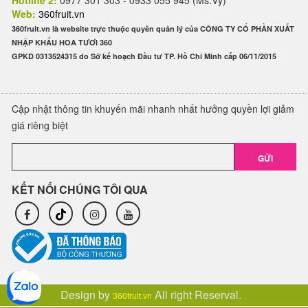
Hotline 2:
0977 301 303 - 0933 055 945 (Ms.Vy)
Web:
360fruit.vn
360fruit.vn là website trực thuộc quyền quản lý của CÔNG TY CỔ PHẦN XUẤT
NHẬP KHẨU HOA TƯƠI 360
GPKD 0313524315 do Sở kế hoạch Đầu tư TP. Hồ Chí Minh cấp 06/11/2015
Cập nhật thông tin khuyến mãi nhanh nhất hưởng quyền lợi giảm
giá riêng biệt
GỬI
KẾT NỐI CHÚNG TÔI QUA
Design by
All right Reserval.
360fruit.vn