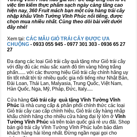
việc tìm kiếm thực phẩm sạch ngày càng tăng cao
hiện nay, 360 Fruit mách bạn một cửa hàng trái cây
nhập khẩu Vĩnh Tường Vĩnh Phúc nổi tiếng, được
chọn mua nhiều nhất. Cùng theo dõi bài viết dưới
đây nhé!
Xem tại:
CÁC MẪU GIỎ TRÁI CÂY ĐƯỢC ƯA
CHUỘNG
- 0933 055 945 - 0977 301 303 - 0936 65 27
27
Đa dạng các loại Giỏ trái cây quà tặng như Giỏ trái cây
với đầy đủ các màu sắc xanh đỏ tím vàng hồng trắng
phấn...... với các thương hiệu Giỏ trái cây chính hãng uy
tín tốt nhất tới từ nhiều quốc gia nổi tiếng như Nhật Bản,
Đài Loan, Thái Lan, Malyasia, Trung Quốc, Việt Nam,
Hàn Quốc, Nga, Mỹ, Pháp, Đức, Italy.....
Cửa hàng
Giỏ trái cây quà tặng Vĩnh Tường Vĩnh
Phúc
là nhà cung cấp & phân phối chính thức các loại
Giỏ trái cây cao cấp chính hiệu, Giỏ trái cây hàng nhập
khẩu chính hãng cho nhiều cửa hàng đại lý lớn ở
Vĩnh
Tường Vĩnh Phúc
và trên toàn quốc giá rẻ ưu đãi. Shop
bán giỏ trái cây Vĩnh Tường Vĩnh Phúc luôn bảo đảm
khách hàng hài lòng nhất. Đừng ngần ngại gọi cho