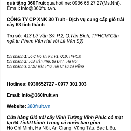
quà tặng
360Fruit
qua hotline: 0936 65 27 27(Ms.Nhi),
Email: info@360fruit.vn.
CÔNG TY CP XNK 30 Truit - Dịch vụ cung cấp giỏ trái
cây 63 tỉnh thành
Trụ sở:
413 Lê Văn Sỹ, P.2, Q.Tân Bình, TPHCM(Gần
ngã tư Phạm Văn Hai với Lê Văn Sỹ)
Chi nhánh 1:
Lô C Hồ Thị Kỷ, P1, Q10, TPHCM
Chi nhánh 2:
56B Trần Phú, Ba Đình, Hà Nội
Chi nhánh 3
: 271B Trần Phú, Hải Châu Đà Nẵng
Hotlines: 0936652727 - 0977 301 303
Email: info@360fruit.vn
Website:
360fruit.vn
Cửa hàng Giỏ trái cây Vĩnh Tường Vĩnh Phúc có mặt
tại 64 Tỉnh/Thành Trong cả nước bao gồm:
Hồ Chí Minh, Hà Nội, An Giang, Vũng Tàu, Bạc Liêu,