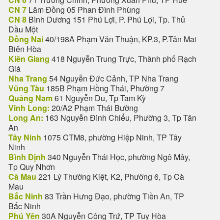
CN 7
Lâm Đồng 05 Phan Đình Phùng
CN 8
Bình Dương 151 Phú Lợi, P. Phú Lợi, Tp. Thủ
Dầu Một
Đồng Nai
40/198A Phạm Văn Thuận, KP.3, P.Tân Mai
Biên Hòa
Kiên Giang
418 Nguyễn Trung Trực, Thành phố Rạch
Giá
Nha Trang
54 Nguyễn Đức Cảnh, TP Nha Trang
Vũng Tàu
185B Phạm Hồng Thái, Phường 7
Quảng Nam
61 Nguyễn Du, Tp Tam Kỳ
Vĩnh Long:
20/A2 Phạm Thái Bường
Long An:
163 Nguyễn Đình Chiểu, Phường 3, Tp Tân
An
Tây Ninh
1075 CTM8, phường Hiệp Ninh, TP Tây
Ninh
Bình Định
340 Nguyễn Thái Học, phường Ngô Mây,
Tp Quy Nhơn
Cà Mau
221 Lý Thường Kiệt, K2, Phường 6, Tp Cà
Mau
Bắc Ninh
83 Trần Hưng Đạo, phường Tiền An, TP
Bắc Ninh
Phú Yên
30A Nguyễn Công Trứ, TP Tuy Hòa