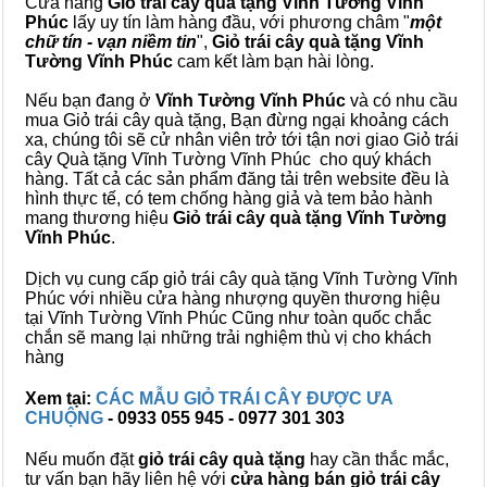
Cửa hàng
Giỏ trái cây quà tặng Vĩnh Tường Vĩnh
Phúc
lấy uy tín làm hàng đầu, với phương châm "
một
chữ tín - vạn niềm tin
",
Giỏ trái cây
quà tặng
Vĩnh
Tường Vĩnh Phúc
cam kết làm bạn hài lòng.
Nếu bạn đang ở
Vĩnh Tường Vĩnh Phúc
và có nhu cầu
mua Giỏ trái cây quà tặng, Bạn đừng ngại khoảng cách
xa, chúng tôi sẽ cử nhân viên trở tới tận nơi giao Giỏ trái
cây Quà tặng Vĩnh Tường Vĩnh Phúc cho quý khách
hàng. Tất cả các sản phẩm đăng tải trên website đều là
hình thực tế, có tem chống hàng giả và tem bảo hành
mang thương hiệu
Giỏ trái cây quà tặng Vĩnh Tường
Vĩnh Phúc
.
Dịch vụ cung cấp giỏ trái cây quà tặng Vĩnh Tường Vĩnh
Phúc với nhiều cửa hàng nhượng quyền thương hiệu
tại Vĩnh Tường Vĩnh Phúc Cũng như toàn quốc chắc
chắn sẽ mang lại những trải nghiệm thù vị cho khách
hàng
Xem tại:
CÁC MẪU GIỎ TRÁI CÂY ĐƯỢC ƯA
CHUỘNG
- 0933 055 945 - 0977 301 303
Nếu muốn đặt
giỏ trái cây quà tặng
hay cần thắc mắc,
tư vấn bạn hãy liên hệ với
cửa hàng bán
giỏ trái cây