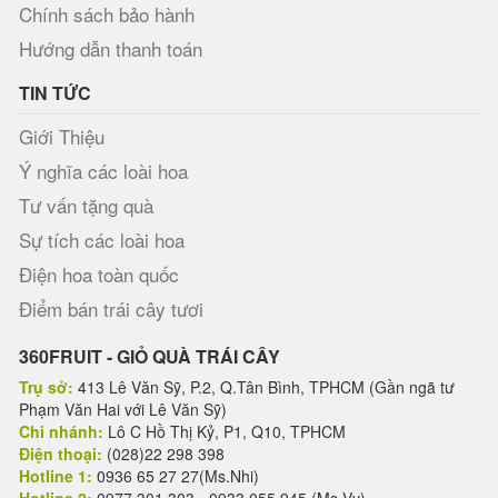
Chính sách bảo hành
Hướng dẫn thanh toán
TIN TỨC
Giới Thiệu
Ý nghĩa các loài hoa
Tư vấn tặng quà
Sự tích các loài hoa
Điện hoa toàn quốc
Điểm bán trái cây tươi
360FRUIT - GIỎ QUÀ TRÁI CÂY
Trụ sở:
413 Lê Văn Sỹ, P.2, Q.Tân Bình, TPHCM (Gần ngã tư
Phạm Văn Hai với Lê Văn Sỹ)
Chi nhánh:
Lô C Hồ Thị Kỷ, P1, Q10, TPHCM
Điện thoại:
(028)22 298 398
Hotline 1:
0936 65 27 27(Ms.Nhi)