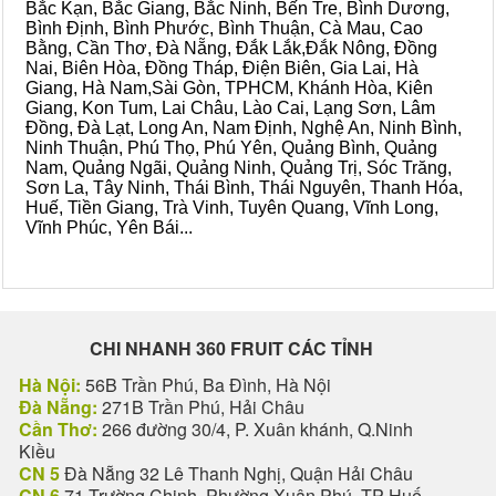
Bắc Kạn, Bắc Giang, Bắc Ninh, Bến Tre, Bình Dương,
Bình Định, Bình Phước, Bình Thuận, Cà Mau, Cao
Bằng, Cần Thơ, Đà Nẵng, Đắk Lắk,Đắk Nông, Đồng
Nai, Biên Hòa, Đồng Tháp, Điện Biên, Gia Lai, Hà
Giang, Hà Nam,Sài Gòn, TPHCM, Khánh Hòa, Kiên
Giang, Kon Tum, Lai Châu, Lào Cai, Lạng Sơn, Lâm
Đồng, Đà Lạt, Long An, Nam Định, Nghệ An, Ninh Bình,
Ninh Thuận, Phú Thọ, Phú Yên, Quảng Bình, Quảng
Nam, Quảng Ngãi, Quảng Ninh, Quảng Trị, Sóc Trăng,
Sơn La, Tây Ninh, Thái Bình, Thái Nguyên, Thanh Hóa,
Huế, Tiền Giang, Trà Vinh, Tuyên Quang, Vĩnh Long,
Vĩnh Phúc, Yên Bái...
CHI NHANH 360 FRUIT CÁC TỈNH
Hà Nội:
56B Trần Phú, Ba Đình, Hà Nội
Đà Nẵng:
271B Trần Phú, Hải Châu
Cần Thơ:
266 đường 30/4, P. Xuân khánh, Q.Ninh
Kiều
CN 5
Đà Nẵng 32 Lê Thanh Nghị, Quận Hải Châu
CN 6
71 Trường Chinh, Phường Xuân Phú, TP Huế