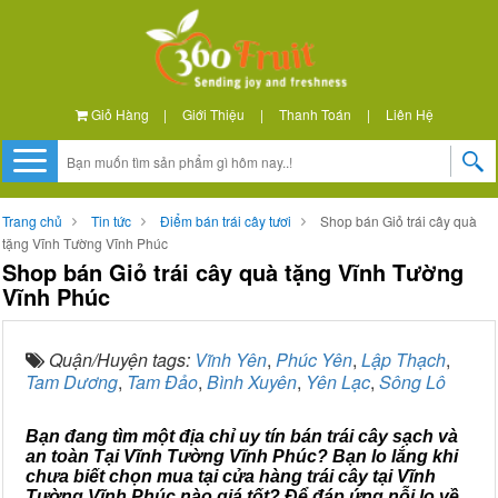
Giỏ Hàng
|
Giới Thiệu
|
Thanh Toán
|
Liên Hệ
Trang chủ
Tin tức
Điểm bán trái cây tươi
Shop bán Giỏ trái cây quà
tặng Vĩnh Tường Vĩnh Phúc
Shop bán Giỏ trái cây quà tặng Vĩnh Tường
Vĩnh Phúc
Quận/Huyện tags:
Vĩnh Yên
,
Phúc Yên
,
Lập Thạch
,
Tam Dương
,
Tam Đảo
,
Bình Xuyên
,
Yên Lạc
,
Sông Lô
Bạn đang tìm một địa chỉ uy tín bán trái cây sạch và
an toàn Tại Vĩnh Tường Vĩnh Phúc? Bạn lo lắng khi
chưa biết chọn mua tại cửa hàng trái cây tại Vĩnh
Tường Vĩnh Phúc nào giá tốt? Để đáp ứng nỗi lo về