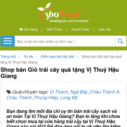
Giỏ Hàng
|
Giới Thiệu
|
Thanh Toán
|
Liên Hệ
Trang chủ
Tin tức
Điểm bán trái cây tươi
Shop bán Giỏ trái cây quà
tặng Vị Thuỷ Hậu Giang
Shop bán Giỏ trái cây quà tặng Vị Thuỷ Hậu
Giang
Quận/Huyện tags:
Vị Thanh
,
Ngã Bảy
,
Châu Thành A
,
Châu Thành
,
Phụng Hiệp
,
Long Mỹ
Bạn đang tìm một địa chỉ uy tín bán trái cây sạch và
an toàn Tại Vị Thuỷ Hậu Giang? Bạn lo lắng khi chưa
biết chọn mua tại cửa hàng trái cây tại Vị Thuỷ Hậu
Giang nào giá tốt? Để đáp ứng nỗi lo về việc tìm kiếm