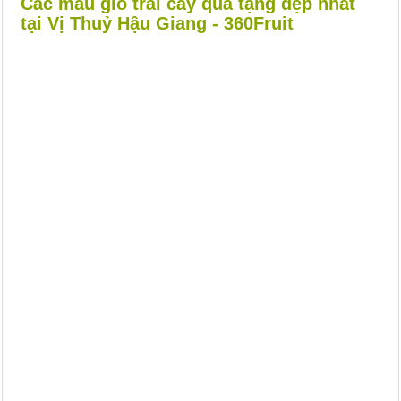
Các mẫu giỏ trái cây quà tặng đẹp nhất
tại Vị Thuỷ Hậu Giang - 360Fruit