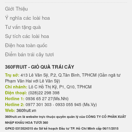
Giới Thiệu
Ý nghĩa các loài hoa
Tư vấn tặng quà
Sự tích các loài hoa
Điện hoa toàn quốc
Điểm bán trái cây tươi
360FRUIT - GIỎ QUÀ TRÁI CÂY
Trụ sở:
413 Lê Văn Sỹ, P.2, Q.Tân Bình, TPHCM (Gần ngã tư
Phạm Văn Hai với Lê Văn Sỹ)
Chi nhánh:
Lô C Hồ Thị Kỷ, P1, Q10, TPHCM
Điện thoại:
(028)22 298 398
Hotline 1:
0936 65 27 27(Ms.Nhi)
Hotline 2:
0977 301 303 - 0933 055 945 (Ms.Vy)
Web:
360fruit.vn
360fruit.vn là website trực thuộc quyền quản lý của CÔNG TY CỔ PHẦN XUẤT
NHẬP KHẨU HOA TƯƠI 360
GPKD 0313524315 do Sở kế hoạch Đầu tư TP. Hồ Chí Minh cấp 06/11/2015