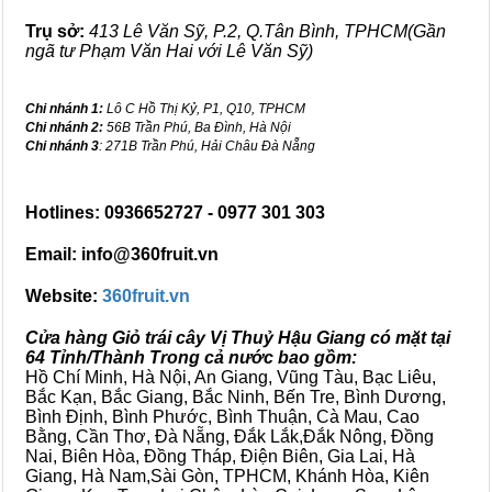
Trụ sở:
413 Lê Văn Sỹ, P.2, Q.Tân Bình, TPHCM(Gần
ngã tư Phạm Văn Hai với Lê Văn Sỹ)
Chi nhánh 1:
Lô C Hồ Thị Kỷ, P1, Q10, TPHCM
Chi nhánh 2:
56B Trần Phú, Ba Đình, Hà Nội
Chi nhánh 3
: 271B Trần Phú, Hải Châu Đà Nẵng
Hotlines: 0936652727 - 0977 301 303
Email: info@360fruit.vn
Website:
360fruit.vn
Cửa hàng Giỏ trái cây Vị Thuỷ Hậu Giang có mặt tại
64 Tỉnh/Thành Trong cả nước bao gồm:
Hồ Chí Minh, Hà Nội, An Giang, Vũng Tàu, Bạc Liêu,
Bắc Kạn, Bắc Giang, Bắc Ninh, Bến Tre, Bình Dương,
Bình Định, Bình Phước, Bình Thuận, Cà Mau, Cao
Bằng, Cần Thơ, Đà Nẵng, Đắk Lắk,Đắk Nông, Đồng
Nai, Biên Hòa, Đồng Tháp, Điện Biên, Gia Lai, Hà
Giang, Hà Nam,Sài Gòn, TPHCM, Khánh Hòa, Kiên