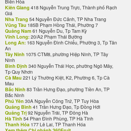
Biên Hòa
Kiên Giang
418 Nguyễn Trung Trực, Thành phố Rạch
Giá
Nha Trang
54 Nguyễn Đức Cảnh, TP Nha Trang
Vũng Tàu
185B Phạm Hồng Thái, Phường 7
Quảng Nam
61 Nguyễn Du, Tp Tam Kỳ
Vĩnh Long:
20/A2 Phạm Thái Bường
Long An:
163 Nguyễn Đình Chiểu, Phường 3, Tp Tân
An
Tây Ninh
1075 CTM8, phường Hiệp Ninh, TP Tây
Ninh
Bình Định
340 Nguyễn Thái Học, phường Ngô Mây,
Tp Quy Nhơn
Cà Mau
221 Lý Thường Kiệt, K2, Phường 6, Tp Cà
Mau
Bắc Ninh
83 Trần Hưng Đạo, phường Tiền An, TP
Bắc Ninh
Phú Yên
30A Nguyễn Công Trứ, TP Tuy Hòa
Quảng Bình
41 Trần Hưng Đạo, Tp Đồng Hới
Quảng Trị
92 Nguyễn Trãi, TP Đông Hà
Hà Tĩnh
54 Phan Đình Phùng, TP Hà Tĩnh
Thanh Hóa
177 Lê Lai, TP Thanh Hóa
Xem thêm Chi nhánh 360Fruit