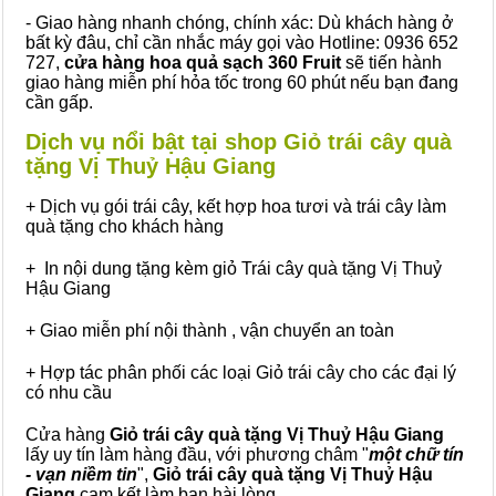
- Giao hàng nhanh chóng, chính xác: Dù khách hàng ở
bất kỳ đâu, chỉ cần nhắc máy gọi vào Hotline: 0936 652
727,
cửa hàng hoa quả sạch 360 Fruit
sẽ tiến hành
giao hàng miễn phí hỏa tốc trong 60 phút nếu bạn đang
cần gấp.
Dịch vụ nổi bật tại shop Giỏ trái cây quà
tặng Vị Thuỷ Hậu Giang
+ Dịch vụ gói trái cây, kết hợp hoa tươi và trái cây làm
quà tặng cho khách hàng
+ In nội dung tặng kèm giỏ Trái cây quà tặng Vị Thuỷ
Hậu Giang
+ Giao miễn phí nội thành , vận chuyển an toàn
+ Hợp tác phân phối các loại Giỏ trái cây cho các đại lý
có nhu cầu
Cửa hàng
Giỏ trái cây quà tặng Vị Thuỷ Hậu Giang
lấy uy tín làm hàng đầu, với phương châm "
một chữ tín
- vạn niềm tin
",
Giỏ trái cây
quà tặng
Vị Thuỷ Hậu
Giang
cam kết làm bạn hài lòng.