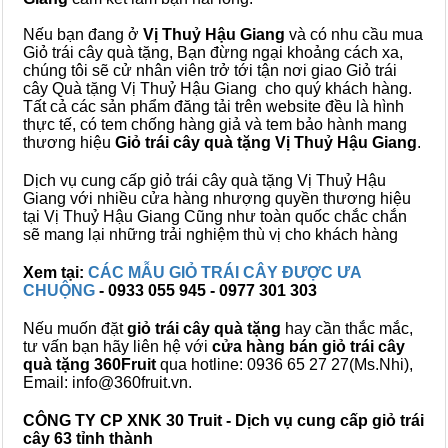
Nếu bạn đang ở
Vị Thuỷ Hậu Giang
và có nhu cầu mua
Giỏ trái cây quà tặng, Bạn đừng ngại khoảng cách xa,
chúng tôi sẽ cử nhân viên trở tới tận nơi giao Giỏ trái
cây Quà tặng Vị Thuỷ Hậu Giang cho quý khách hàng.
Tất cả các sản phẩm đăng tải trên website đều là hình
thực tế, có tem chống hàng giả và tem bảo hành mang
thương hiệu
Giỏ trái cây quà tặng Vị Thuỷ Hậu Giang
.
Dịch vụ cung cấp giỏ trái cây quà tặng Vị Thuỷ Hậu
Giang với nhiều cửa hàng nhượng quyền thương hiệu
tại Vị Thuỷ Hậu Giang Cũng như toàn quốc chắc chắn
sẽ mang lại những trải nghiệm thù vị cho khách hàng
Xem tại:
CÁC MẪU GIỎ TRÁI CÂY ĐƯỢC ƯA
CHUỘNG
- 0933 055 945 - 0977 301 303
Nếu muốn đặt
giỏ trái cây quà tặng
hay cần thắc mắc,
tư vấn bạn hãy liên hệ với
cửa hàng bán
giỏ trái cây
quà tặng
360Fruit
qua hotline: 0936 65 27 27(Ms.Nhi),
Email: info@360fruit.vn.
CÔNG TY CP XNK 30 Truit - Dịch vụ cung cấp giỏ trái
cây 63 tỉnh thành