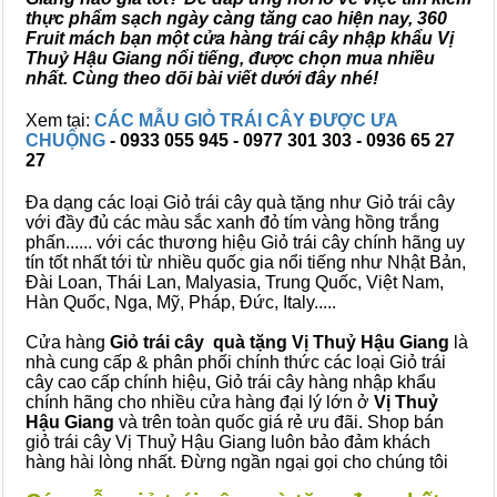
thực phẩm sạch ngày càng tăng cao hiện nay, 360
Fruit mách bạn một cửa hàng trái cây nhập khẩu Vị
Thuỷ Hậu Giang nổi tiếng, được chọn mua nhiều
nhất. Cùng theo dõi bài viết dưới đây nhé!
Xem tại:
CÁC MẪU GIỎ TRÁI CÂY ĐƯỢC ƯA
CHUỘNG
- 0933 055 945 - 0977 301 303 - 0936 65 27
27
Đa dạng các loại Giỏ trái cây quà tặng như Giỏ trái cây
với đầy đủ các màu sắc xanh đỏ tím vàng hồng trắng
phấn...... với các thương hiệu Giỏ trái cây chính hãng uy
tín tốt nhất tới từ nhiều quốc gia nổi tiếng như Nhật Bản,
Đài Loan, Thái Lan, Malyasia, Trung Quốc, Việt Nam,
Hàn Quốc, Nga, Mỹ, Pháp, Đức, Italy.....
Cửa hàng
Giỏ trái cây quà tặng Vị Thuỷ Hậu Giang
là
nhà cung cấp & phân phối chính thức các loại Giỏ trái
cây cao cấp chính hiệu, Giỏ trái cây hàng nhập khẩu
chính hãng cho nhiều cửa hàng đại lý lớn ở
Vị Thuỷ
Hậu Giang
và trên toàn quốc giá rẻ ưu đãi. Shop bán
giỏ trái cây Vị Thuỷ Hậu Giang luôn bảo đảm khách
hàng hài lòng nhất. Đừng ngần ngại gọi cho chúng tôi