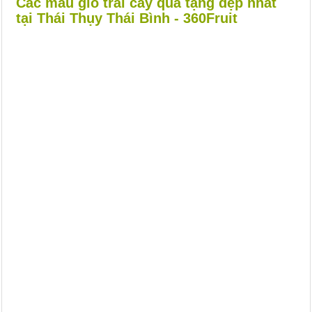
Các mẫu giỏ trái cây quà tặng đẹp nhất
tại Thái Thụy Thái Bình - 360Fruit