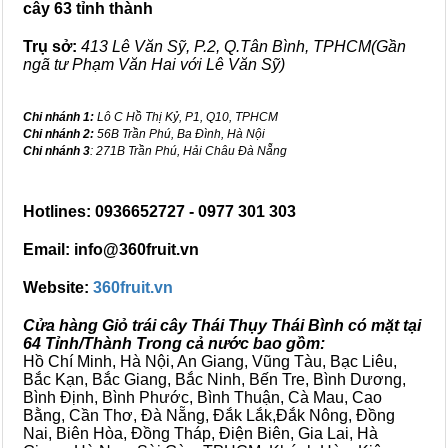
cây 63 tỉnh thành
Trụ sở:
413 Lê Văn Sỹ, P.2, Q.Tân Bình, TPHCM(Gần
ngã tư Phạm Văn Hai với Lê Văn Sỹ)
Chi nhánh 1:
Lô C Hồ Thị Kỷ, P1, Q10, TPHCM
Chi nhánh 2:
56B Trần Phú, Ba Đình, Hà Nội
Chi nhánh 3
: 271B Trần Phú, Hải Châu Đà Nẵng
Hotlines: 0936652727 - 0977 301 303
Email: info@360fruit.vn
Website:
360fruit.vn
Cửa hàng Giỏ trái cây Thái Thụy Thái Bình có mặt tại
64 Tỉnh/Thành Trong cả nước bao gồm:
Hồ Chí Minh, Hà Nội, An Giang, Vũng Tàu, Bạc Liêu,
Bắc Kạn, Bắc Giang, Bắc Ninh, Bến Tre, Bình Dương,
Bình Định, Bình Phước, Bình Thuận, Cà Mau, Cao
Bằng, Cần Thơ, Đà Nẵng, Đắk Lắk,Đắk Nông, Đồng
Nai, Biên Hòa, Đồng Tháp, Điện Biên, Gia Lai, Hà