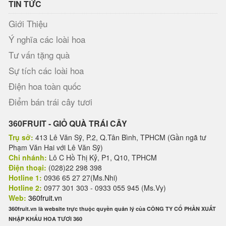
TIN TỨC
Giới Thiệu
Ý nghĩa các loài hoa
Tư vấn tặng quà
Sự tích các loài hoa
Điện hoa toàn quốc
Điểm bán trái cây tươi
360FRUIT - GIỎ QUÀ TRÁI CÂY
Trụ sở:
413 Lê Văn Sỹ, P.2, Q.Tân Bình, TPHCM (Gần ngã tư
Phạm Văn Hai với Lê Văn Sỹ)
Chi nhánh:
Lô C Hồ Thị Kỷ, P1, Q10, TPHCM
Điện thoại:
(028)22 298 398
Hotline 1:
0936 65 27 27(Ms.Nhi)
Hotline 2:
0977 301 303 - 0933 055 945 (Ms.Vy)
Web:
360fruit.vn
360fruit.vn là website trực thuộc quyền quản lý của CÔNG TY CỔ PHẦN XUẤT
NHẬP KHẨU HOA TƯƠI 360