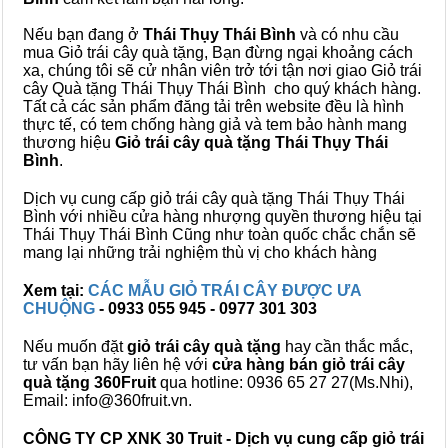
Nếu bạn đang ở
Thái Thụy Thái Bình
và có nhu cầu
mua Giỏ trái cây quà tặng, Bạn đừng ngại khoảng cách
xa, chúng tôi sẽ cử nhân viên trở tới tận nơi giao Giỏ trái
cây Quà tặng Thái Thụy Thái Bình cho quý khách hàng.
Tất cả các sản phẩm đăng tải trên website đều là hình
thực tế, có tem chống hàng giả và tem bảo hành mang
thương hiệu
Giỏ trái cây quà tặng Thái Thụy Thái
Bình
.
Dịch vụ cung cấp giỏ trái cây quà tặng Thái Thụy Thái
Bình với nhiều cửa hàng nhượng quyền thương hiệu tại
Thái Thụy Thái Bình Cũng như toàn quốc chắc chắn sẽ
mang lại những trải nghiệm thù vị cho khách hàng
Xem tại:
CÁC MẪU GIỎ TRÁI CÂY ĐƯỢC ƯA
CHUỘNG
- 0933 055 945 - 0977 301 303
Nếu muốn đặt
giỏ trái cây quà tặng
hay cần thắc mắc,
tư vấn bạn hãy liên hệ với
cửa hàng bán
giỏ trái cây
quà tặng
360Fruit
qua hotline: 0936 65 27 27(Ms.Nhi),
Email: info@360fruit.vn.
CÔNG TY CP XNK 30 Truit - Dịch vụ cung cấp giỏ trái