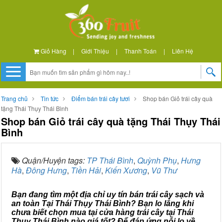
Giỏ Hàng
|
Giới Thiệu
|
Thanh Toán
|
Liên Hệ
Trang chủ
Tin tức
Điểm bán trái cây tươi
Shop bán Giỏ trái cây quà
tặng Thái Thụy Thái Bình
Shop bán Giỏ trái cây quà tặng Thái Thụy Thái
Bình
Quận/Huyện tags:
TP Thái Bình
,
Quỳnh Phụ
,
Hưng
Hà
,
Đông Hưng
,
Tiền Hải
,
Kiến Xương
,
Vũ Thư
Bạn đang tìm một địa chỉ uy tín bán trái cây sạch và
an toàn Tại Thái Thụy Thái Bình? Bạn lo lắng khi
chưa biết chọn mua tại cửa hàng trái cây tại Thái
Thụy Thái Bình nào giá tốt? Để đáp ứng nỗi lo về