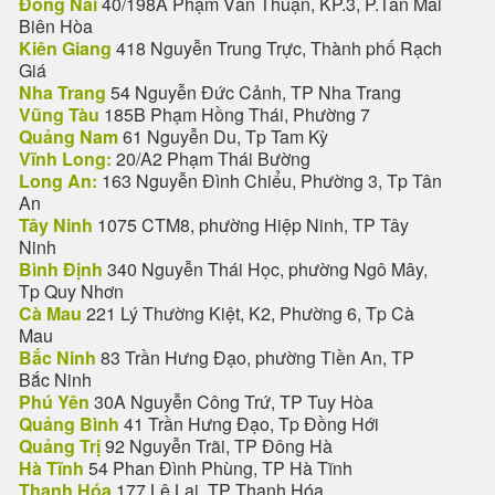
Đồng Nai
40/198A Phạm Văn Thuận, KP.3, P.Tân Mai
Biên Hòa
Kiên Giang
418 Nguyễn Trung Trực, Thành phố Rạch
Giá
Nha Trang
54 Nguyễn Đức Cảnh, TP Nha Trang
Vũng Tàu
185B Phạm Hồng Thái, Phường 7
Quảng Nam
61 Nguyễn Du, Tp Tam Kỳ
Vĩnh Long:
20/A2 Phạm Thái Bường
Long An:
163 Nguyễn Đình Chiểu, Phường 3, Tp Tân
An
Tây Ninh
1075 CTM8, phường Hiệp Ninh, TP Tây
Ninh
Bình Định
340 Nguyễn Thái Học, phường Ngô Mây,
Tp Quy Nhơn
Cà Mau
221 Lý Thường Kiệt, K2, Phường 6, Tp Cà
Mau
Bắc Ninh
83 Trần Hưng Đạo, phường Tiền An, TP
Bắc Ninh
Phú Yên
30A Nguyễn Công Trứ, TP Tuy Hòa
Quảng Bình
41 Trần Hưng Đạo, Tp Đồng Hới
Quảng Trị
92 Nguyễn Trãi, TP Đông Hà
Hà Tĩnh
54 Phan Đình Phùng, TP Hà Tĩnh
Thanh Hóa
177 Lê Lai, TP Thanh Hóa