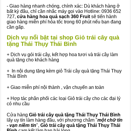
- Giao hàng nhanh chóng, chính xác: Dù khách hàng ở
bất kỳ đâu, chỉ cần nhắc máy gọi vào Hotline: 0936 652
727,
cửa hàng hoa quả sạch 360 Fruit
sẽ tiến hành
giao hàng miễn phí hỏa tốc trong 60 phút nếu bạn đang
cần gấp.
Dịch vụ nổi bật tại shop Giỏ trái cây quà
tặng Thái Thụy Thái Bình
+ Dịch vụ gói trái cây, kết hợp hoa tươi và trái cây làm
quà tặng cho khách hàng
+ In nội dung tặng kèm giỏ Trái cây quà tặng Thái Thụy
Thái Bình
+ Giao miễn phí nội thành , vận chuyển an toàn
+ Hợp tác phân phối các loại Giỏ trái cây cho các đại lý
có nhu cầu
Cửa hàng
Giỏ trái cây quà tặng Thái Thụy Thái Bình
lấy uy tín làm hàng đầu, với phương châm "
một chữ tín
- vạn niềm tin
",
Giỏ trái cây
quà tặng
Thái Thụy Thái
Bình
cam kết làm bạn hài lòng.