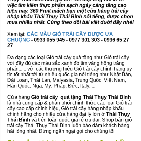
việc tìm kiếm thực phẩm sạch ngày càng tăng cao
hiện nay, 360 Fruit mách bạn một cửa hàng trái cây
nhập khẩu Thái Thụy Thái Bình nổi tiếng, được chọn
mua nhiều nhất. Cùng theo dõi bài viết dưới đây nhé!
Xem tại:
CÁC MẪU GIỎ TRÁI CÂY ĐƯỢC ƯA
CHUỘNG
- 0933 055 945 - 0977 301 303 - 0936 65 27
27
Đa dạng các loại Giỏ trái cây quà tặng như Giỏ trái cây
với đầy đủ các màu sắc xanh đỏ tím vàng hồng trắng
phấn...... với các thương hiệu Giỏ trái cây chính hãng uy
tín tốt nhất tới từ nhiều quốc gia nổi tiếng như Nhật Bản,
Đài Loan, Thái Lan, Malyasia, Trung Quốc, Việt Nam,
Hàn Quốc, Nga, Mỹ, Pháp, Đức, Italy.....
Cửa hàng
Giỏ trái cây quà tặng Thái Thụy Thái Bình
là nhà cung cấp & phân phối chính thức các loại Giỏ trái
cây cao cấp chính hiệu, Giỏ trái cây hàng nhập khẩu
chính hãng cho nhiều cửa hàng đại lý lớn ở
Thái Thụy
Thái Bình
và trên toàn quốc giá rẻ ưu đãi. Shop bán giỏ
trái cây Thái Thụy Thái Bình luôn bảo đảm khách hàng
hài lòng nhất. Đừng ngần ngại gọi cho chúng tôi