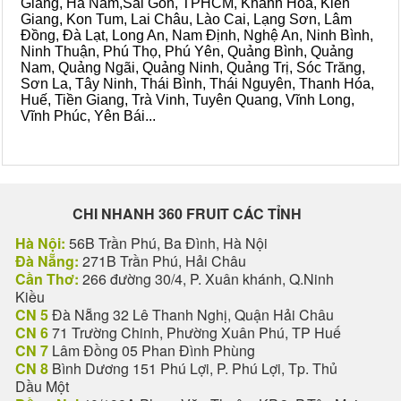
Giang, Hà Nam,Sài Gòn, TPHCM, Khánh Hòa, Kiên
Giang, Kon Tum, Lai Châu, Lào Cai, Lạng Sơn, Lâm
Đồng, Đà Lạt, Long An, Nam Định, Nghệ An, Ninh Bình,
Ninh Thuận, Phú Thọ, Phú Yên, Quảng Bình, Quảng
Nam, Quảng Ngãi, Quảng Ninh, Quảng Trị, Sóc Trăng,
Sơn La, Tây Ninh, Thái Bình, Thái Nguyên, Thanh Hóa,
Huế, Tiền Giang, Trà Vinh, Tuyên Quang, Vĩnh Long,
Vĩnh Phúc, Yên Bái...
CHI NHANH 360 FRUIT CÁC TỈNH
Hà Nội:
56B Trần Phú, Ba Đình, Hà Nội
Đà Nẵng:
271B Trần Phú, Hải Châu
Cần Thơ:
266 đường 30/4, P. Xuân khánh, Q.Ninh
Kiều
CN 5
Đà Nẵng 32 Lê Thanh Nghị, Quận Hải Châu
CN 6
71 Trường Chinh, Phường Xuân Phú, TP Huế
CN 7
Lâm Đồng 05 Phan Đình Phùng
CN 8
Bình Dương 151 Phú Lợi, P. Phú Lợi, Tp. Thủ
Dầu Một