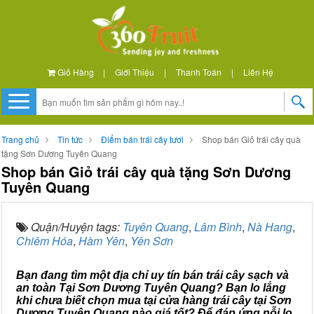
Giỏ Hàng
|
Giới Thiệu
|
Thanh Toán
|
Liên Hệ
Trang chủ
Tin tức
Điểm bán trái cây tươi
Shop bán Giỏ trái cây quà
tặng Sơn Dương Tuyên Quang
Shop bán Giỏ trái cây quà tặng Sơn Dương
Tuyên Quang
Quận/Huyện tags:
Tuyên Quang
,
Lâm Bình
,
Nà Hang
,
Chiêm Hóa
,
Hàm Yên
,
Yên Sơn
Bạn đang tìm một địa chỉ uy tín bán trái cây sạch và
an toàn Tại Sơn Dương Tuyên Quang? Bạn lo lắng
khi chưa biết chọn mua tại cửa hàng trái cây tại Sơn
Dương Tuyên Quang nào giá tốt? Để đáp ứng nỗi lo