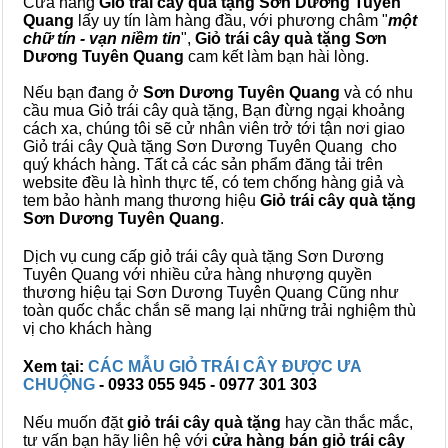
Cửa hàng
Giỏ trái cây quà tặng Sơn Dương Tuyên
Quang
lấy uy tín làm hàng đầu, với phương châm "
một
chữ tín - vạn niềm tin
",
Giỏ trái cây
quà tặng
Sơn
Dương Tuyên Quang
cam kết làm bạn hài lòng.
Nếu bạn đang ở
Sơn Dương Tuyên Quang
và có nhu
cầu mua Giỏ trái cây quà tặng, Bạn đừng ngại khoảng
cách xa, chúng tôi sẽ cử nhân viên trở tới tận nơi giao
Giỏ trái cây Quà tặng Sơn Dương Tuyên Quang cho
quý khách hàng. Tất cả các sản phẩm đăng tải trên
website đều là hình thực tế, có tem chống hàng giả và
tem bảo hành mang thương hiệu
Giỏ trái cây quà tặng
Sơn Dương Tuyên Quang
.
Dịch vụ cung cấp giỏ trái cây quà tặng Sơn Dương
Tuyên Quang với nhiều cửa hàng nhượng quyền
thương hiệu tại Sơn Dương Tuyên Quang Cũng như
toàn quốc chắc chắn sẽ mang lại những trải nghiệm thù
vị cho khách hàng
Xem tại:
CÁC MẪU GIỎ TRÁI CÂY ĐƯỢC ƯA
CHUỘNG
- 0933 055 945 - 0977 301 303
Nếu muốn đặt
giỏ trái cây quà tặng
hay cần thắc mắc,
tư vấn bạn hãy liên hệ với
cửa hàng bán
giỏ trái cây