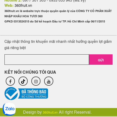
Hotline 2:
0977 301 303 - 0933 055 945 (Ms.Vy)
Web:
360fruit.vn
360fruit.vn là website trực thuộc quyền quản lý của CÔNG TY CỔ PHẦN XUẤT
NHẬP KHẨU HOA TƯƠI 360
GPKD 0313524315 do Sở kế hoạch Đầu tư TP. Hồ Chí Minh cấp 06/11/2015
Cập nhật thông tin khuyến mãi nhanh nhất hưởng quyền lợi giảm
giá riêng biệt
GỬI
KẾT NỐI CHÚNG TÔI QUA
Design by
All right Reserval.
360fruit.vn