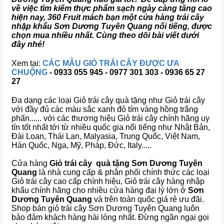
về việc tìm kiếm thực phẩm sạch ngày càng tăng cao
hiện nay, 360 Fruit mách bạn một cửa hàng trái cây
nhập khẩu Sơn Dương Tuyên Quang nổi tiếng, được
chọn mua nhiều nhất. Cùng theo dõi bài viết dưới
đây nhé!
Xem tại:
CÁC MẪU GIỎ TRÁI CÂY ĐƯỢC ƯA
CHUỘNG
- 0933 055 945 - 0977 301 303 - 0936 65 27
27
Đa dạng các loại Giỏ trái cây quà tặng như Giỏ trái cây
với đầy đủ các màu sắc xanh đỏ tím vàng hồng trắng
phấn...... với các thương hiệu Giỏ trái cây chính hãng uy
tín tốt nhất tới từ nhiều quốc gia nổi tiếng như Nhật Bản,
Đài Loan, Thái Lan, Malyasia, Trung Quốc, Việt Nam,
Hàn Quốc, Nga, Mỹ, Pháp, Đức, Italy.....
Cửa hàng
Giỏ trái cây quà tặng Sơn Dương Tuyên
Quang
là nhà cung cấp & phân phối chính thức các loại
Giỏ trái cây cao cấp chính hiệu, Giỏ trái cây hàng nhập
khẩu chính hãng cho nhiều cửa hàng đại lý lớn ở
Sơn
Dương Tuyên Quang
và trên toàn quốc giá rẻ ưu đãi.
Shop bán giỏ trái cây Sơn Dương Tuyên Quang luôn
bảo đảm khách hàng hài lòng nhất. Đừng ngần ngại gọi