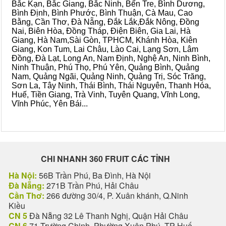
Bắc Kạn, Bắc Giang, Bắc Ninh, Bến Tre, Bình Dương,
Bình Định, Bình Phước, Bình Thuận, Cà Mau, Cao
Bằng, Cần Thơ, Đà Nẵng, Đắk Lắk,Đắk Nông, Đồng
Nai, Biên Hòa, Đồng Tháp, Điện Biên, Gia Lai, Hà
Giang, Hà Nam,Sài Gòn, TPHCM, Khánh Hòa, Kiên
Giang, Kon Tum, Lai Châu, Lào Cai, Lạng Sơn, Lâm
Đồng, Đà Lạt, Long An, Nam Định, Nghệ An, Ninh Bình,
Ninh Thuận, Phú Thọ, Phú Yên, Quảng Bình, Quảng
Nam, Quảng Ngãi, Quảng Ninh, Quảng Trị, Sóc Trăng,
Sơn La, Tây Ninh, Thái Bình, Thái Nguyên, Thanh Hóa,
Huế, Tiền Giang, Trà Vinh, Tuyên Quang, Vĩnh Long,
Vĩnh Phúc, Yên Bái...
CHI NHANH 360 FRUIT CÁC TỈNH
Hà Nội:
56B Trần Phú, Ba Đình, Hà Nội
Đà Nẵng:
271B Trần Phú, Hải Châu
Cần Thơ:
266 đường 30/4, P. Xuân khánh, Q.Ninh
Kiều
CN 5
Đà Nẵng 32 Lê Thanh Nghị, Quận Hải Châu
CN 6
71 Trường Chinh, Phường Xuân Phú, TP Huế