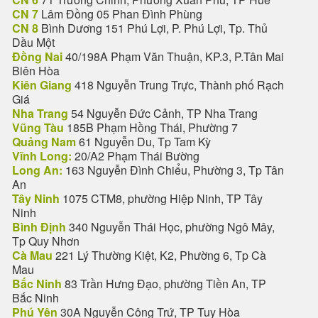
CN 7
Lâm Đồng 05 Phan Đình Phùng
CN 8
Bình Dương 151 Phú Lợi, P. Phú Lợi, Tp. Thủ
Dầu Một
Đồng Nai
40/198A Phạm Văn Thuận, KP.3, P.Tân Mai
Biên Hòa
Kiên Giang
418 Nguyễn Trung Trực, Thành phố Rạch
Giá
Nha Trang
54 Nguyễn Đức Cảnh, TP Nha Trang
Vũng Tàu
185B Phạm Hồng Thái, Phường 7
Quảng Nam
61 Nguyễn Du, Tp Tam Kỳ
Vĩnh Long:
20/A2 Phạm Thái Bường
Long An:
163 Nguyễn Đình Chiểu, Phường 3, Tp Tân
An
Tây Ninh
1075 CTM8, phường Hiệp Ninh, TP Tây
Ninh
Bình Định
340 Nguyễn Thái Học, phường Ngô Mây,
Tp Quy Nhơn
Cà Mau
221 Lý Thường Kiệt, K2, Phường 6, Tp Cà
Mau
Bắc Ninh
83 Trần Hưng Đạo, phường Tiền An, TP
Bắc Ninh
Phú Yên
30A Nguyễn Công Trứ, TP Tuy Hòa