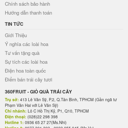
Chính sách bảo hành
Hướng dẫn thanh toán
TIN TỨC
Giới Thiệu
Ý nghĩa các loài hoa
Tư vấn tặng quà
Sự tích các loài hoa
Điện hoa toàn quốc
Điểm bán trái cây tươi
360FRUIT - GIỎ QUÀ TRÁI CÂY
Trụ sở:
413 Lê Văn Sỹ, P.2, Q.Tân Bình, TPHCM (Gần ngã tư
Phạm Văn Hai với Lê Văn Sỹ)
Chi nhánh:
Lô C Hồ Thị Kỷ, P1, Q10, TPHCM
Điện thoại:
(028)22 298 398
Hotline 1:
0936 65 27 27(Ms.Nhi)