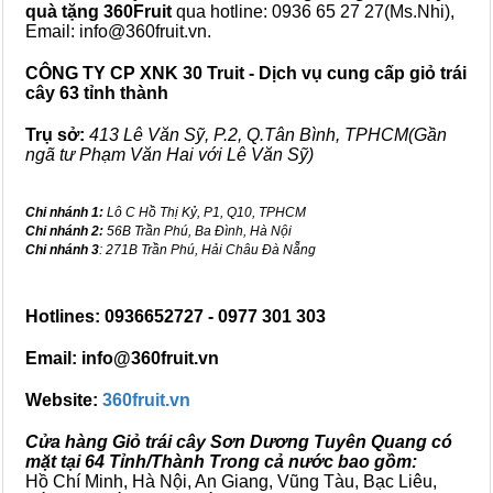
quà tặng
360Fruit
qua hotline: 0936 65 27 27(Ms.Nhi),
Email: info@360fruit.vn.
CÔNG TY CP XNK 30 Truit - Dịch vụ cung cấp giỏ trái
cây 63 tỉnh thành
Trụ sở:
413 Lê Văn Sỹ, P.2, Q.Tân Bình, TPHCM(Gần
ngã tư Phạm Văn Hai với Lê Văn Sỹ)
Chi nhánh 1:
Lô C Hồ Thị Kỷ, P1, Q10, TPHCM
Chi nhánh 2:
56B Trần Phú, Ba Đình, Hà Nội
Chi nhánh 3
: 271B Trần Phú, Hải Châu Đà Nẵng
Hotlines: 0936652727 - 0977 301 303
Email: info@360fruit.vn
Website:
360fruit.vn
Cửa hàng Giỏ trái cây Sơn Dương Tuyên Quang có
mặt tại 64 Tỉnh/Thành Trong cả nước bao gồm:
Hồ Chí Minh, Hà Nội, An Giang, Vũng Tàu, Bạc Liêu,