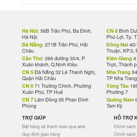
Hà Nội:
56B Trần Phú, Ba Đình,
CN 8
Bình Dươ
Hà Nội
Phú Lợi, Tp. 
Đà Nẵng:
271B Trần Phú, Hải
Đồng Nai
40/
Châu
Thuận, KP.3, 
Cần Thơ:
266 đường 30/4, P.
Kiên Giang
4
Xuân khánh, Q.Ninh Kiều
Trực, Thành 
CN 5
Đà Nẵng 32 Lê Thanh Nghị,
Nha Trang
54
Quận Hải Châu
TP Nha Trang
CN 6
71 Trường Chinh, Phường
Vũng Tàu
185
Xuân Phú, TP Huế
Phường 7
CN 7
Lâm Đồng 05 Phan Đình
Quảng Nam
6
Phùng
Tam Kỳ
TRỢ GIÚP
HỖ TRỢ 
Đặt hàng và thanh toán qua web
Chính sách 
Quy định giao hàng
Chính sách