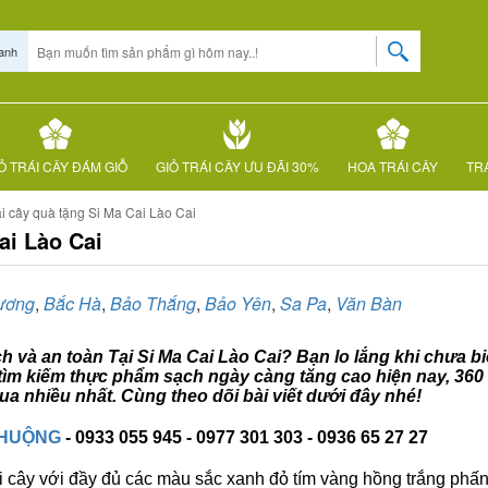
anh
Ỏ TRÁI CÂY ĐÁM GIỖ
GIỎ TRÁI CÂY ƯU ĐÃI 30%
HOA TRÁI CÂY
TRÁ
i cây quà tặng Si Ma Cai Lào Cai
ai Lào Cai
ương
,
Bắc Hà
,
Bảo Thắng
,
Bảo Yên
,
Sa Pa
,
Văn Bàn
ch và an toàn Tại Si Ma Cai Lào Cai? Bạn lo lắng khi chưa bi
c tìm kiếm thực phẩm sạch ngày càng tăng cao hiện nay, 360
ua nhiều nhất. Cùng theo dõi bài viết dưới đây nhé!
CHUỘNG
- 0933 055 945 - 0977 301 303 - 0936 65 27 27
i cây với đầy đủ các màu sắc xanh đỏ tím vàng hồng trắng phấn..