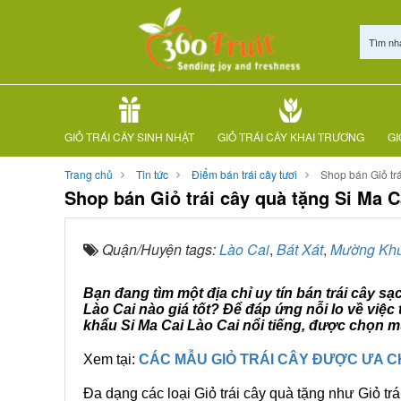
Tìm nh
GIỎ TRÁI CÂY SINH NHẬT
GIỎ TRÁI CÂY KHAI TRƯƠNG
GI
Trang chủ
Tin tức
Điểm bán trái cây tươi
Shop bán Giỏ trá
Shop bán Giỏ trái cây quà tặng Si Ma C
Quận/Huyện tags:
Lào Cai
,
Bát Xát
,
Mường Kh
Bạn đang tìm một địa chỉ uy tín bán trái cây sạ
Lào Cai nào giá tốt? Để đáp ứng nỗi lo về việ
khẩu Si Ma Cai Lào Cai nổi tiếng, được chọn m
Xem tại:
CÁC MẪU GIỎ TRÁI CÂY ĐƯỢC ƯA 
Đa dạng các loại Giỏ trái cây quà tặng như Giỏ trá