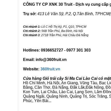
CÔNG TY CP XNK 30 Truit - Dịch vụ cung cấp gi
Trụ sở:
413 Lê Văn Sỹ, P.2, Q.Tân Bình, TPHCM(
Chi nhánh 1:
Lô C Hồ Thị Kỷ, P1, Q10, TPHCM
Chi nhánh 2:
56B Trần Phú, Ba Đình, Hà Nội
Chi nhánh 3
: 271B Trần Phú, Hải Châu Đà Nẵng
Hotlines: 0936652727 - 0977 301 303
Email: info@360fruit.vn
Website:
360fruit.vn
Cửa hàng Giỏ trái cây Si Ma Cai Lào Cai có mặ
Hồ Chí Minh, Hà Nội, An Giang, Vũng Tàu, Bạc L
Bằng, Cần Thơ, Đà Nẵng, Đắk Lắk,Đắk Nông, Đồn
Kon Tum, Lai Châu, Lào Cai, Lạng Sơn, Lâm Đồn
Quảng Ngãi, Quảng Ninh, Quảng Trị, Sóc Trăng, S
Phúc, Yên Bái...