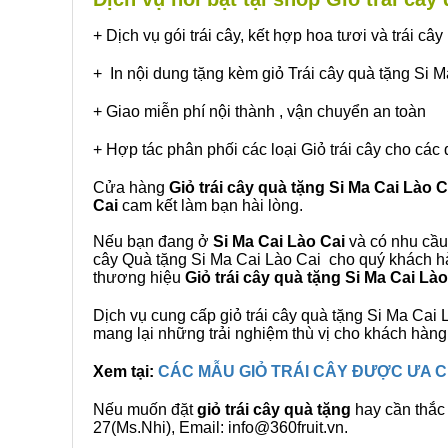
+ Dịch vụ gói trái cây, kết hợp hoa tươi và trái c
+ In nội dung tặng kèm giỏ Trái cây quà tặng Si 
+ Giao miễn phí nội thành , vận chuyển an toàn
+ Hợp tác phân phối các loại Giỏ trái cây cho các 
Cửa hàng
Giỏ trái cây quà tặng Si Ma Cai Lào C
Cai
cam kết làm bạn hài lòng.
Nếu bạn đang ở
Si Ma Cai Lào Cai
và có nhu cầu 
cây Quà tặng Si Ma Cai Lào Cai cho quý khách hà
thương hiệu
Giỏ trái cây quà tặng Si Ma Cai Lào
Dịch vụ cung cấp giỏ trái cây quà tặng Si Ma Ca
mang lại những trải nghiệm thù vị cho khách hàng
Xem tại:
CÁC MẪU GIỎ TRÁI CÂY ĐƯỢC ƯA
Nếu muốn đặt
giỏ trái cây quà tặng
hay cần thắc 
27(Ms.Nhi), Email: info@360fruit.vn.