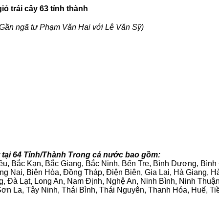
ỏ trái cây 63 tỉnh thành
Gần ngã tư Phạm Văn Hai với Lê Văn Sỹ)
t tại 64 Tỉnh/Thành Trong cả nước bao gồm:
iêu, Bắc Kạn, Bắc Giang, Bắc Ninh, Bến Tre, Bình Dương, Bìn
g Nai, Biên Hòa, Đồng Tháp, Điện Biên, Gia Lai, Hà Giang,
g, Đà Lạt, Long An, Nam Định, Nghệ An, Ninh Bình, Ninh Thuậ
ơn La, Tây Ninh, Thái Bình, Thái Nguyên, Thanh Hóa, Huế, Ti