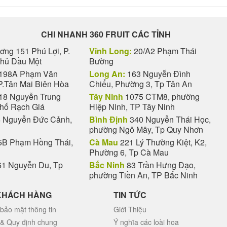
CHI NHANH 360 FRUIT CÁC TỈNH
ng 151 Phú Lợi, P.
Vĩnh Long:
20/A2 Phạm Thái
Thủ Dầu Một
Bường
198A Phạm Văn
Long An:
163 Nguyễn Đình
P.Tân Mai Biên Hòa
Chiểu, Phường 3, Tp Tân An
18 Nguyễn Trung
Tây Ninh
1075 CTM8, phường
phố Rạch Giá
Hiệp Ninh, TP Tây Ninh
 Nguyễn Đức Cảnh,
Bình Định
340 Nguyễn Thái Học,
phường Ngô Mây, Tp Quy Nhơn
B Phạm Hồng Thái,
Cà Mau
221 Lý Thường Kiệt, K2,
Phường 6, Tp Cà Mau
1 Nguyễn Du, Tp
Bắc Ninh
83 Trần Hưng Đạo,
phường Tiền An, TP Bắc Ninh
KHÁCH HÀNG
TIN TỨC
bảo mật thông tin
Giới Thiệu
 & Quy định chung
Ý nghĩa các loài hoa