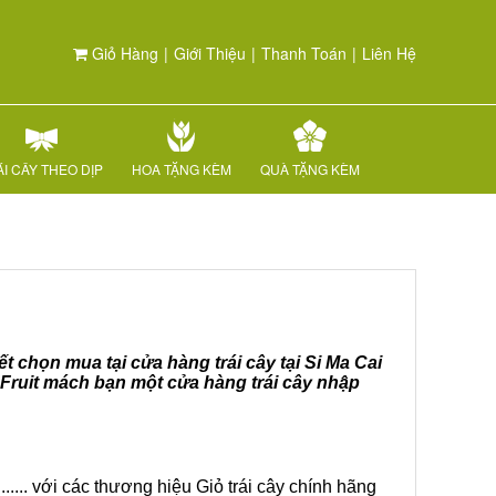
Giỏ Hàng
|
Giới Thiệu
|
Thanh Toán
|
Liên Hệ
I CÂY THEO DỊP
HOA TẶNG KÈM
QUÀ TẶNG KÈM
ết chọn mua tại cửa hàng trái cây tại Si Ma Cai
 Fruit mách bạn một cửa hàng trái cây nhập
.... với các thương hiệu Giỏ trái cây chính hãng