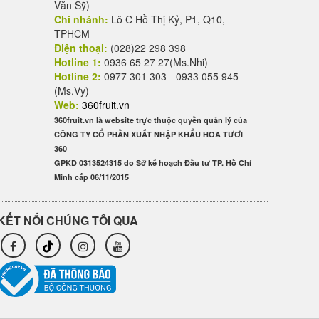
Văn Sỹ)
Chi nhánh:
Lô C Hồ Thị Kỷ, P1, Q10,
TPHCM
Điện thoại:
(028)22 298 398
Hotline 1:
0936 65 27 27(Ms.Nhi)
Hotline 2:
0977 301 303 - 0933 055 945
(Ms.Vy)
Web:
360fruit.vn
360fruit.vn là website trực thuộc quyền quản lý của
CÔNG TY CỔ PHẦN XUẤT NHẬP KHẨU HOA TƯƠI
360
GPKD 0313524315 do Sở kế hoạch Đầu tư TP. Hồ Chí
Minh cấp 06/11/2015
KẾT NỐI CHÚNG TÔI QUA