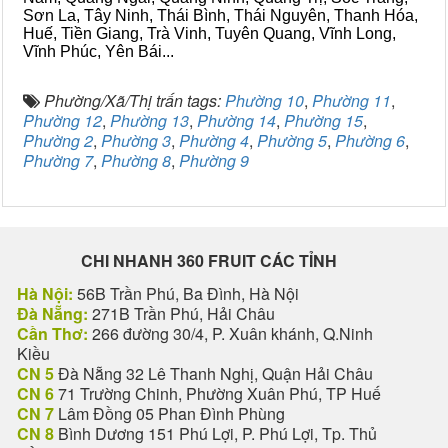
Sơn La, Tây Ninh, Thái Bình, Thái Nguyên, Thanh Hóa,
Huế, Tiền Giang, Trà Vinh, Tuyên Quang, Vĩnh Long,
Vĩnh Phúc, Yên Bái...
Phường/Xã/Thị trấn tags:
Phường 10
,
Phường 11
,
Phường 12
,
Phường 13
,
Phường 14
,
Phường 15
,
Phường 2
,
Phường 3
,
Phường 4
,
Phường 5
,
Phường 6
,
Phường 7
,
Phường 8
,
Phường 9
CHI NHANH 360 FRUIT CÁC TỈNH
Hà Nội:
56B Trần Phú, Ba Đình, Hà Nội
Đà Nẵng:
271B Trần Phú, Hải Châu
Cần Thơ:
266 đường 30/4, P. Xuân khánh, Q.Ninh
Kiều
CN 5
Đà Nẵng 32 Lê Thanh Nghị, Quận Hải Châu
CN 6
71 Trường Chinh, Phường Xuân Phú, TP Huế
CN 7
Lâm Đồng 05 Phan Đình Phùng
CN 8
Bình Dương 151 Phú Lợi, P. Phú Lợi, Tp. Thủ