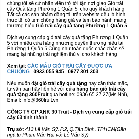
chúng tôi sẽ cử nhân viên trở tới tận nơi giao Giỏ trái
cây Quà tặng Phường 1 Quận 5 cho quý khách hàng.
Tất cả các sản phẩm đăng tải trên website đều là hình
thực tế, có tem chống hàng giả và tem bảo hành mang
thương hiệu
Giỏ trái cây quà tặng Phường 1 Quận 5
.
Dịch vụ cung cấp giỏ trái cây quà tặng Phường 1 Quận
5 với nhiều cửa hàng nhượng quyền thương hiệu tại
Phường 1 Quận 5 Cũng như toàn quốc chắc chắn sẽ
mang lại những trải nghiệm thù vị cho khách hàng
Xem tại:
CÁC MẪU GIỎ TRÁI CÂY ĐƯỢC ƯA
CHUỘNG
- 0933 055 945 - 0977 301 303
Nếu muốn đặt
giỏ trái cây quà tặng
hay cần thắc mắc,
tư vấn bạn hãy liên hệ với
cửa hàng bán
giỏ trái cây
quà tặng
360Fruit
qua hotline: 0936 65 27 27(Ms.Nhi),
Email: info@360fruit.vn.
CÔNG TY CP XNK 30 Truit - Dịch vụ cung cấp giỏ trái
cây 63 tỉnh thành
Trụ sở:
413 Lê Văn Sỹ, P.2, Q.Tân Bình, TPHCM(Gần
ngã tư Phạm Văn Hai với Lê Văn Sỹ)