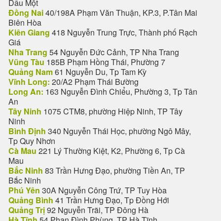
Dầu Một
Đồng Nai
40/198A Phạm Văn Thuận, KP.3, P.Tân Mai
Biên Hòa
Kiên Giang
418 Nguyễn Trung Trực, Thành phố Rạch
Giá
Nha Trang
54 Nguyễn Đức Cảnh, TP Nha Trang
Vũng Tàu
185B Phạm Hồng Thái, Phường 7
Quảng Nam
61 Nguyễn Du, Tp Tam Kỳ
Vĩnh Long:
20/A2 Phạm Thái Bường
Long An:
163 Nguyễn Đình Chiểu, Phường 3, Tp Tân
An
Tây Ninh
1075 CTM8, phường Hiệp Ninh, TP Tây
Ninh
Bình Định
340 Nguyễn Thái Học, phường Ngô Mây,
Tp Quy Nhơn
Cà Mau
221 Lý Thường Kiệt, K2, Phường 6, Tp Cà
Mau
Bắc Ninh
83 Trần Hưng Đạo, phường Tiền An, TP
Bắc Ninh
Phú Yên
30A Nguyễn Công Trứ, TP Tuy Hòa
Quảng Bình
41 Trần Hưng Đạo, Tp Đồng Hới
Quảng Trị
92 Nguyễn Trãi, TP Đông Hà
Hà Tĩnh
54 Phan Đình Phùng, TP Hà Tĩnh