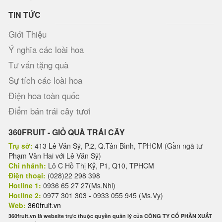
TIN TỨC
Giới Thiệu
Ý nghĩa các loài hoa
Tư vấn tặng quà
Sự tích các loài hoa
Điện hoa toàn quốc
Điểm bán trái cây tươi
360FRUIT - GIỎ QUÀ TRÁI CÂY
Trụ sở:
413 Lê Văn Sỹ, P.2, Q.Tân Bình, TPHCM (Gần ngã tư
Phạm Văn Hai với Lê Văn Sỹ)
Chi nhánh:
Lô C Hồ Thị Kỷ, P1, Q10, TPHCM
Điện thoại:
(028)22 298 398
Hotline 1:
0936 65 27 27(Ms.Nhi)
Hotline 2:
0977 301 303 - 0933 055 945 (Ms.Vy)
Web:
360fruit.vn
360fruit.vn là website trực thuộc quyền quản lý của CÔNG TY CỔ PHẦN XUẤT