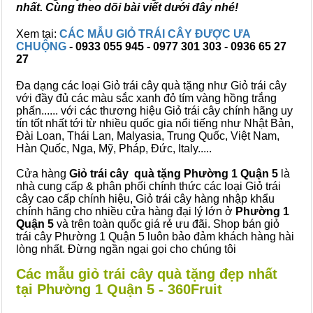
nhất. Cùng theo dõi bài viết dưới đây nhé!
Xem tại:
CÁC MẪU GIỎ TRÁI CÂY ĐƯỢC ƯA
CHUỘNG
- 0933 055 945 - 0977 301 303 - 0936 65 27
27
Đa dạng các loại Giỏ trái cây quà tặng như Giỏ trái cây
với đầy đủ các màu sắc xanh đỏ tím vàng hồng trắng
phấn...... với các thương hiệu Giỏ trái cây chính hãng uy
tín tốt nhất tới từ nhiều quốc gia nổi tiếng như Nhật Bản,
Đài Loan, Thái Lan, Malyasia, Trung Quốc, Việt Nam,
Hàn Quốc, Nga, Mỹ, Pháp, Đức, Italy.....
Cửa hàng
Giỏ trái cây quà tặng Phường 1 Quận 5
là
nhà cung cấp & phân phối chính thức các loại Giỏ trái
cây cao cấp chính hiệu, Giỏ trái cây hàng nhập khẩu
chính hãng cho nhiều cửa hàng đại lý lớn ở
Phường 1
Quận 5
và trên toàn quốc giá rẻ ưu đãi. Shop bán giỏ
trái cây Phường 1 Quận 5 luôn bảo đảm khách hàng hài
lòng nhất. Đừng ngần ngại gọi cho chúng tôi
Các mẫu giỏ trái cây quà tặng đẹp nhất
tại Phường 1 Quận 5 - 360Fruit