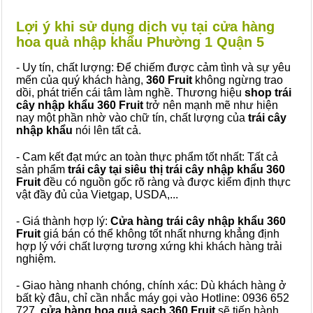
Lợi ý khi sử dụng dịch vụ tại cửa hàng
hoa quả nhập khẩu Phường 1 Quận 5
- Uy tín, chất lượng: Để chiếm được cảm tình và sự yêu
mến của quý khách hàng,
360 Fruit
không ngừng trao
dồi, phát triển cái tâm làm nghề. Thương hiệu
shop trái
cây nhập khẩu 360 Fruit
trở nên mạnh mẽ như hiện
nay một phần nhờ vào chữ tín, chất lượng của
trái cây
nhập khẩu
nói lên tất cả.
- Cam kết đạt mức an toàn thực phẩm tốt nhất: Tất cả
sản phẩm
trái cây tại siêu thị trái cây nhập khẩu 360
Fruit
đều có nguồn gốc rõ ràng và được kiểm định thực
vật đầy đủ của Vietgap, USDA,...
- Giá thành hợp lý:
Cửa hàng trái cây nhập khẩu 360
Fruit
giá bán có thể không tốt nhất nhưng khẳng định
hợp lý với chất lượng tương xứng khi khách hàng trải
nghiệm.
- Giao hàng nhanh chóng, chính xác: Dù khách hàng ở
bất kỳ đâu, chỉ cần nhắc máy gọi vào Hotline: 0936 652
727,
cửa hàng hoa quả sạch 360 Fruit
sẽ tiến hành