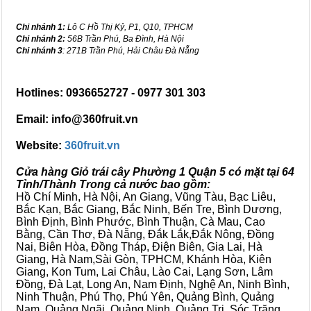
Chi nhánh 1:
Lô C Hồ Thị Kỷ, P1, Q10, TPHCM
Chi nhánh 2:
56B Trần Phú, Ba Đình, Hà Nội
Chi nhánh 3
: 271B Trần Phú, Hải Châu Đà Nẵng
Hotlines: 0936652727 - 0977 301 303
Email: info@360fruit.vn
Website:
360fruit.vn
Cửa hàng Giỏ trái cây Phường 1 Quận 5 có mặt tại 64
Tỉnh/Thành Trong cả nước bao gồm:
Hồ Chí Minh, Hà Nội, An Giang, Vũng Tàu, Bạc Liêu,
Bắc Kạn, Bắc Giang, Bắc Ninh, Bến Tre, Bình Dương,
Bình Định, Bình Phước, Bình Thuận, Cà Mau, Cao
Bằng, Cần Thơ, Đà Nẵng, Đắk Lắk,Đắk Nông, Đồng
Nai, Biên Hòa, Đồng Tháp, Điện Biên, Gia Lai, Hà
Giang, Hà Nam,Sài Gòn, TPHCM, Khánh Hòa, Kiên
Giang, Kon Tum, Lai Châu, Lào Cai, Lạng Sơn, Lâm
Đồng, Đà Lạt, Long An, Nam Định, Nghệ An, Ninh Bình,
Ninh Thuận, Phú Thọ, Phú Yên, Quảng Bình, Quảng
Nam, Quảng Ngãi, Quảng Ninh, Quảng Trị, Sóc Trăng,