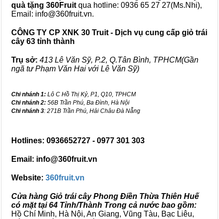
quà tặng
360Fruit
qua hotline: 0936 65 27 27(Ms.Nhi),
Email: info@360fruit.vn.
CÔNG TY CP XNK 30 Truit - Dịch vụ cung cấp giỏ trái
cây 63 tỉnh thành
Trụ sở:
413 Lê Văn Sỹ, P.2, Q.Tân Bình, TPHCM(Gần
ngã tư Phạm Văn Hai với Lê Văn Sỹ)
Chi nhánh 1:
Lô C Hồ Thị Kỷ, P1, Q10, TPHCM
Chi nhánh 2:
56B Trần Phú, Ba Đình, Hà Nội
Chi nhánh 3
: 271B Trần Phú, Hải Châu Đà Nẵng
Hotlines: 0936652727 - 0977 301 303
Email: info@360fruit.vn
Website:
360fruit.vn
Cửa hàng Giỏ trái cây Phong Điền Thừa Thiên Huế
có mặt tại 64 Tỉnh/Thành Trong cả nước bao gồm:
Hồ Chí Minh, Hà Nội, An Giang, Vũng Tàu, Bạc Liêu,