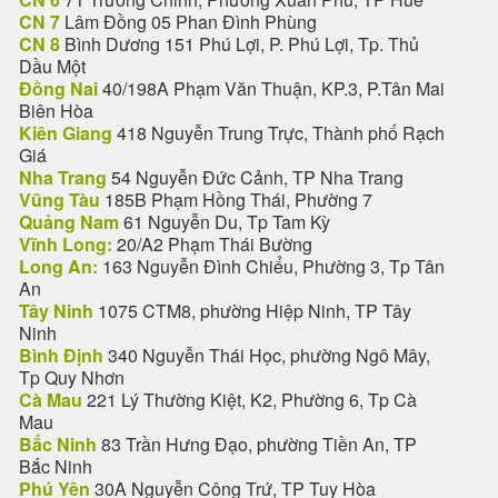
CN 7
Lâm Đồng 05 Phan Đình Phùng
CN 8
Bình Dương 151 Phú Lợi, P. Phú Lợi, Tp. Thủ
Dầu Một
Đồng Nai
40/198A Phạm Văn Thuận, KP.3, P.Tân Mai
Biên Hòa
Kiên Giang
418 Nguyễn Trung Trực, Thành phố Rạch
Giá
Nha Trang
54 Nguyễn Đức Cảnh, TP Nha Trang
Vũng Tàu
185B Phạm Hồng Thái, Phường 7
Quảng Nam
61 Nguyễn Du, Tp Tam Kỳ
Vĩnh Long:
20/A2 Phạm Thái Bường
Long An:
163 Nguyễn Đình Chiểu, Phường 3, Tp Tân
An
Tây Ninh
1075 CTM8, phường Hiệp Ninh, TP Tây
Ninh
Bình Định
340 Nguyễn Thái Học, phường Ngô Mây,
Tp Quy Nhơn
Cà Mau
221 Lý Thường Kiệt, K2, Phường 6, Tp Cà
Mau
Bắc Ninh
83 Trần Hưng Đạo, phường Tiền An, TP
Bắc Ninh
Phú Yên
30A Nguyễn Công Trứ, TP Tuy Hòa