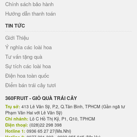
Chính sách bảo hành
Hướng dẫn thanh toán
TIN TỨC
Giới Thiệu
Ý nghĩa các loài hoa
Tư vấn tặng quà
Sự tích các loài hoa
Điện hoa toàn quốc
Điểm bán trái cây tươi
360FRUIT - GIỎ QUÀ TRÁI CÂY
Trụ sở:
413 Lê Văn Sỹ, P.2, Q.Tân Bình, TPHCM (Gần ngã tư
Phạm Văn Hai với Lê Văn Sỹ)
Chi nhánh:
Lô C Hồ Thị Kỷ, P1, Q10, TPHCM
Điện thoại:
(028)22 298 398
Hotline 1:
0936 65 27 27(Ms.Nhi)