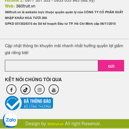
Hotline 2:
0977 301 303 - 0933 055 945 (Ms.Vy)
Web:
360fruit.vn
360fruit.vn là website trực thuộc quyền quản lý của CÔNG TY CỔ PHẦN XUẤT
NHẬP KHẨU HOA TƯƠI 360
GPKD 0313524315 do Sở kế hoạch Đầu tư TP. Hồ Chí Minh cấp 06/11/2015
Cập nhật thông tin khuyến mãi nhanh nhất hưởng quyền lợi giảm
giá riêng biệt
GỬI
KẾT NỐI CHÚNG TÔI QUA
Design by
All right Reserval.
360fruit.vn