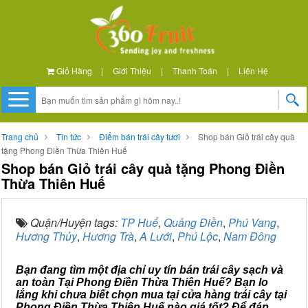
Giỏ Hàng
|
Giới Thiệu
|
Thanh Toán
|
Liên Hệ
Trang chủ
Tin tức
Điểm bán trái cây tươi
Shop bán Giỏ trái cây quà
tặng Phong Điền Thừa Thiên Huế
Shop bán Giỏ trái cây quà tặng Phong Điền
Thừa Thiên Huế
Quận/Huyện tags:
TP Huế
,
Quảng Điền
,
Phú Vang
,
Hương Thủy
,
Hương Trà
,
A Lưới
,
Phú Lộc
,
Nam Đông
Bạn đang tìm một địa chỉ uy tín bán trái cây sạch và
an toàn Tại Phong Điền Thừa Thiên Huế? Bạn lo
lắng khi chưa biết chọn mua tại cửa hàng trái cây tại
Phong Điền Thừa Thiên Huế nào giá tốt? Để đáp