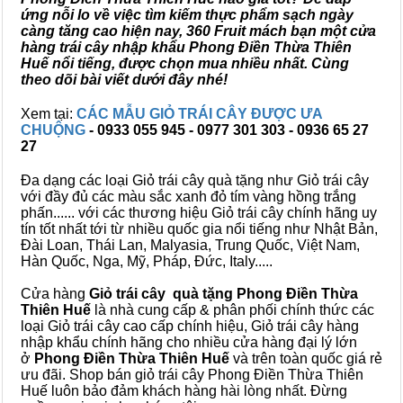
ứng nỗi lo về việc tìm kiếm thực phẩm sạch ngày
càng tăng cao hiện nay, 360 Fruit mách bạn một cửa
hàng trái cây nhập khẩu Phong Điền Thừa Thiên
Huế nổi tiếng, được chọn mua nhiều nhất. Cùng
theo dõi bài viết dưới đây nhé!
Xem tại:
CÁC MẪU GIỎ TRÁI CÂY ĐƯỢC ƯA
CHUỘNG
- 0933 055 945 - 0977 301 303 - 0936 65 27
27
Đa dạng các loại Giỏ trái cây quà tặng như Giỏ trái cây
với đầy đủ các màu sắc xanh đỏ tím vàng hồng trắng
phấn...... với các thương hiệu Giỏ trái cây chính hãng uy
tín tốt nhất tới từ nhiều quốc gia nổi tiếng như Nhật Bản,
Đài Loan, Thái Lan, Malyasia, Trung Quốc, Việt Nam,
Hàn Quốc, Nga, Mỹ, Pháp, Đức, Italy.....
Cửa hàng
Giỏ trái cây quà tặng Phong Điền Thừa
Thiên Huế
là nhà cung cấp & phân phối chính thức các
loại Giỏ trái cây cao cấp chính hiệu, Giỏ trái cây hàng
nhập khẩu chính hãng cho nhiều cửa hàng đại lý lớn
ở
Phong Điền Thừa Thiên Huế
và trên toàn quốc giá rẻ
ưu đãi. Shop bán giỏ trái cây Phong Điền Thừa Thiên
Huế luôn bảo đảm khách hàng hài lòng nhất. Đừng