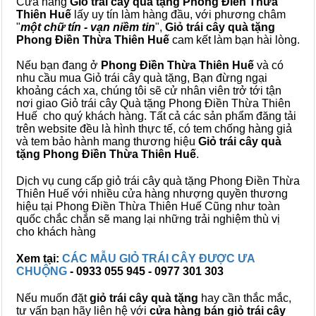
Cửa hàng
Giỏ trái cây quà tặng Phong Điền Thừa
Thiên Huế
lấy uy tín làm hàng đầu, với phương châm
"
một chữ tín - vạn niềm tin
",
Giỏ trái cây
quà tặng
Phong Điền Thừa Thiên Huế
cam kết làm bạn hài lòng.
Nếu bạn đang ở
Phong Điền Thừa Thiên Huế
và có
nhu cầu mua Giỏ trái cây quà tặng, Bạn đừng ngại
khoảng cách xa, chúng tôi sẽ cử nhân viên trở tới tận
nơi giao Giỏ trái cây Quà tặng Phong Điền Thừa Thiên
Huế cho quý khách hàng. Tất cả các sản phẩm đăng tải
trên website đều là hình thực tế, có tem chống hàng giả
và tem bảo hành mang thương hiệu
Giỏ trái cây quà
tặng Phong Điền Thừa Thiên Huế
.
Dịch vụ cung cấp giỏ trái cây quà tặng Phong Điền Thừa
Thiên Huế với nhiều cửa hàng nhượng quyền thương
hiệu tại Phong Điền Thừa Thiên Huế Cũng như toàn
quốc chắc chắn sẽ mang lại những trải nghiệm thù vị
cho khách hàng
Xem tại:
CÁC MẪU GIỎ TRÁI CÂY ĐƯỢC ƯA
CHUỘNG
- 0933 055 945 - 0977 301 303
Nếu muốn đặt
giỏ trái cây quà tặng
hay cần thắc mắc,
tư vấn bạn hãy liên hệ với
cửa hàng bán
giỏ trái cây