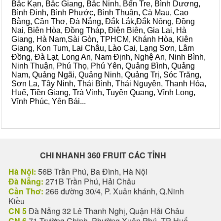
Bắc Kạn, Bắc Giang, Bắc Ninh, Bến Tre, Bình Dương,
Bình Định, Bình Phước, Bình Thuận, Cà Mau, Cao
Bằng, Cần Thơ, Đà Nẵng, Đắk Lắk,Đắk Nông, Đồng
Nai, Biên Hòa, Đồng Tháp, Điện Biên, Gia Lai, Hà
Giang, Hà Nam,Sài Gòn, TPHCM, Khánh Hòa, Kiên
Giang, Kon Tum, Lai Châu, Lào Cai, Lạng Sơn, Lâm
Đồng, Đà Lạt, Long An, Nam Định, Nghệ An, Ninh Bình,
Ninh Thuận, Phú Thọ, Phú Yên, Quảng Bình, Quảng
Nam, Quảng Ngãi, Quảng Ninh, Quảng Trị, Sóc Trăng,
Sơn La, Tây Ninh, Thái Bình, Thái Nguyên, Thanh Hóa,
Huế, Tiền Giang, Trà Vinh, Tuyên Quang, Vĩnh Long,
Vĩnh Phúc, Yên Bái...
CHI NHANH 360 FRUIT CÁC TỈNH
Hà Nội:
56B Trần Phú, Ba Đình, Hà Nội
Đà Nẵng:
271B Trần Phú, Hải Châu
Cần Thơ:
266 đường 30/4, P. Xuân khánh, Q.Ninh
Kiều
CN 5
Đà Nẵng 32 Lê Thanh Nghị, Quận Hải Châu
CN 6
71 Trường Chinh, Phường Xuân Phú, TP Huế