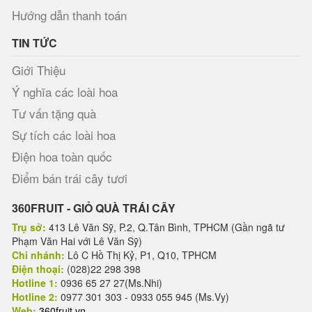
Hướng dẫn thanh toán
TIN TỨC
Giới Thiệu
Ý nghĩa các loài hoa
Tư vấn tặng quà
Sự tích các loài hoa
Điện hoa toàn quốc
Điểm bán trái cây tươi
360FRUIT - GIỎ QUÀ TRÁI CÂY
Trụ sở:
413 Lê Văn Sỹ, P.2, Q.Tân Bình, TPHCM (Gần ngã tư
Phạm Văn Hai với Lê Văn Sỹ)
Chi nhánh:
Lô C Hồ Thị Kỷ, P1, Q10, TPHCM
Điện thoại:
(028)22 298 398
Hotline 1:
0936 65 27 27(Ms.Nhi)
Hotline 2:
0977 301 303 - 0933 055 945 (Ms.Vy)
Web:
360fruit.vn