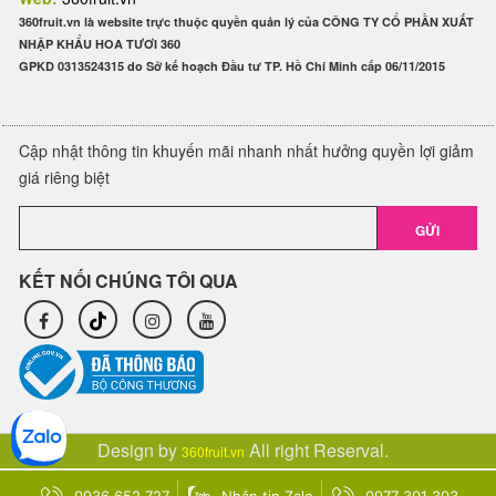
360fruit.vn là website trực thuộc quyền quản lý của CÔNG TY CỔ PHẦN XUẤT
NHẬP KHẨU HOA TƯƠI 360
GPKD 0313524315 do Sở kế hoạch Đầu tư TP. Hồ Chí Minh cấp 06/11/2015
Cập nhật thông tin khuyến mãi nhanh nhất hưởng quyền lợi giảm
giá riêng biệt
GỬI
KẾT NỐI CHÚNG TÔI QUA
Design by
All right Reserval.
360fruit.vn