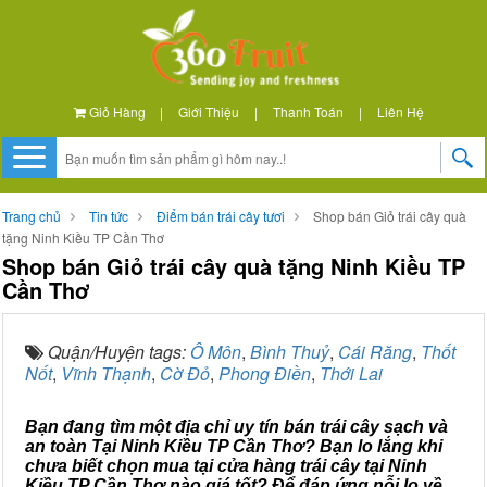
Giỏ Hàng
|
Giới Thiệu
|
Thanh Toán
|
Liên Hệ
Trang chủ
Tin tức
Điểm bán trái cây tươi
Shop bán Giỏ trái cây quà
tặng Ninh Kiều TP Cần Thơ
Shop bán Giỏ trái cây quà tặng Ninh Kiều TP
Cần Thơ
Quận/Huyện tags:
Ô Môn
,
Bình Thuỷ
,
Cái Răng
,
Thốt
Nốt
,
Vĩnh Thạnh
,
Cờ Đỏ
,
Phong Điền
,
Thới Lai
Bạn đang tìm một địa chỉ uy tín bán trái cây sạch và
an toàn Tại Ninh Kiều TP Cần Thơ? Bạn lo lắng khi
chưa biết chọn mua tại cửa hàng trái cây tại Ninh
Kiều TP Cần Thơ nào giá tốt? Để đáp ứng nỗi lo về