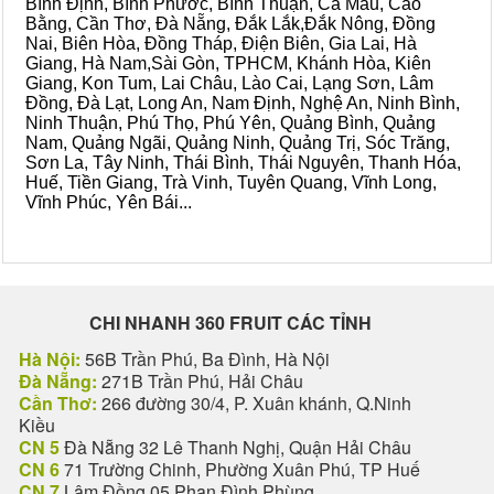
Bình Định, Bình Phước, Bình Thuận, Cà Mau, Cao
Bằng, Cần Thơ, Đà Nẵng, Đắk Lắk,Đắk Nông, Đồng
Nai, Biên Hòa, Đồng Tháp, Điện Biên, Gia Lai, Hà
Giang, Hà Nam,Sài Gòn, TPHCM, Khánh Hòa, Kiên
Giang, Kon Tum, Lai Châu, Lào Cai, Lạng Sơn, Lâm
Đồng, Đà Lạt, Long An, Nam Định, Nghệ An, Ninh Bình,
Ninh Thuận, Phú Thọ, Phú Yên, Quảng Bình, Quảng
Nam, Quảng Ngãi, Quảng Ninh, Quảng Trị, Sóc Trăng,
Sơn La, Tây Ninh, Thái Bình, Thái Nguyên, Thanh Hóa,
Huế, Tiền Giang, Trà Vinh, Tuyên Quang, Vĩnh Long,
Vĩnh Phúc, Yên Bái...
CHI NHANH 360 FRUIT CÁC TỈNH
Hà Nội:
56B Trần Phú, Ba Đình, Hà Nội
Đà Nẵng:
271B Trần Phú, Hải Châu
Cần Thơ:
266 đường 30/4, P. Xuân khánh, Q.Ninh
Kiều
CN 5
Đà Nẵng 32 Lê Thanh Nghị, Quận Hải Châu
CN 6
71 Trường Chinh, Phường Xuân Phú, TP Huế
CN 7
Lâm Đồng 05 Phan Đình Phùng