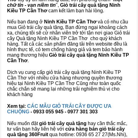
chữ tín - vạn niềm tin
",
Giỏ trái cây
quà tặng
Ninh
Kiều TP Cần Thơ
cam kết làm bạn hài lòng.
Nếu bạn đang ở
Ninh Kiều TP Cần Thơ
và có nhu cầu
mua Giỏ trái cây quà tặng, Bạn đừng ngại khoảng cách
xa, chúng tôi sẽ cử nhân viên trở tới tận nơi giao Giỏ trái
cây Quà tặng Ninh Kiều TP Cần Thơ cho quý khách
hàng. Tất cả các sản phẩm đăng tải trên website đều là
hình thực tế, có tem chống hàng giả và tem bảo hành
mang thương hiệu
Giỏ trái cây quà tặng Ninh Kiều TP
Cần Thơ
.
Dịch vụ cung cấp giỏ trái cây quà tặng Ninh Kiều TP
Cần Thơ với nhiều cửa hàng nhượng quyền thương
hiệu tại Ninh Kiều TP Cần Thơ Cũng như toàn quốc
chắc chắn sẽ mang lại những trải nghiệm thù vị cho
khách hàng
Xem tại:
CÁC MẪU GIỎ TRÁI CÂY ĐƯỢC ƯA
CHUỘNG
- 0933 055 945 - 0977 301 303
Nếu muốn đặt
giỏ trái cây quà tặng
hay cần thắc mắc,
tư vấn bạn hãy liên hệ với
cửa hàng bán
giỏ trái cây
quà tặng
360Fruit
qua hotline: 0936 65 27 27(Ms.Nhi),