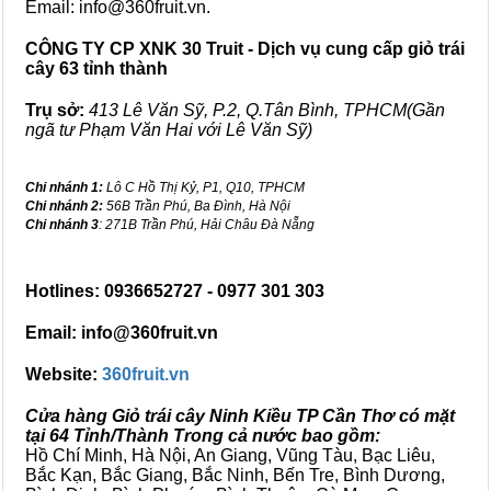
Email: info@360fruit.vn.
CÔNG TY CP XNK 30 Truit - Dịch vụ cung cấp giỏ trái
cây 63 tỉnh thành
Trụ sở:
413 Lê Văn Sỹ, P.2, Q.Tân Bình, TPHCM(Gần
ngã tư Phạm Văn Hai với Lê Văn Sỹ)
Chi nhánh 1:
Lô C Hồ Thị Kỷ, P1, Q10, TPHCM
Chi nhánh 2:
56B Trần Phú, Ba Đình, Hà Nội
Chi nhánh 3
: 271B Trần Phú, Hải Châu Đà Nẵng
Hotlines: 0936652727 - 0977 301 303
Email: info@360fruit.vn
Website:
360fruit.vn
Cửa hàng Giỏ trái cây Ninh Kiều TP Cần Thơ có mặt
tại 64 Tỉnh/Thành Trong cả nước bao gồm:
Hồ Chí Minh, Hà Nội, An Giang, Vũng Tàu, Bạc Liêu,
Bắc Kạn, Bắc Giang, Bắc Ninh, Bến Tre, Bình Dương,