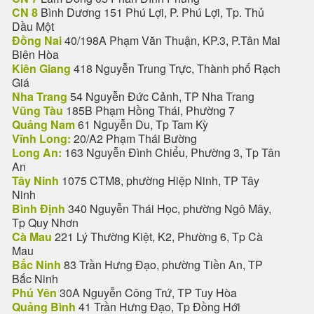
CN 8
Bình Dương 151 Phú Lợi, P. Phú Lợi, Tp. Thủ
Dầu Một
Đồng Nai
40/198A Phạm Văn Thuận, KP.3, P.Tân Mai
Biên Hòa
Kiên Giang
418 Nguyễn Trung Trực, Thành phố Rạch
Giá
Nha Trang
54 Nguyễn Đức Cảnh, TP Nha Trang
Vũng Tàu
185B Phạm Hồng Thái, Phường 7
Quảng Nam
61 Nguyễn Du, Tp Tam Kỳ
Vĩnh Long:
20/A2 Phạm Thái Bường
Long An:
163 Nguyễn Đình Chiểu, Phường 3, Tp Tân
An
Tây Ninh
1075 CTM8, phường Hiệp Ninh, TP Tây
Ninh
Bình Định
340 Nguyễn Thái Học, phường Ngô Mây,
Tp Quy Nhơn
Cà Mau
221 Lý Thường Kiệt, K2, Phường 6, Tp Cà
Mau
Bắc Ninh
83 Trần Hưng Đạo, phường Tiền An, TP
Bắc Ninh
Phú Yên
30A Nguyễn Công Trứ, TP Tuy Hòa
Quảng Bình
41 Trần Hưng Đạo, Tp Đồng Hới