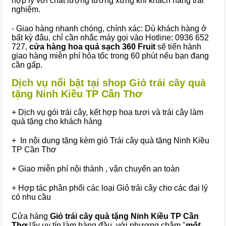
hợp lý với chất lượng tương xứng khi khách hàng trải
nghiệm.
- Giao hàng nhanh chóng, chính xác: Dù khách hàng ở
bất kỳ đâu, chỉ cần nhắc máy gọi vào Hotline: 0936 652
727,
cửa hàng hoa quả sạch 360 Fruit
sẽ tiến hành
giao hàng miễn phí hỏa tốc trong 60 phút nếu bạn đang
cần gấp.
Dịch vụ nổi bật tại shop Giỏ trái cây quà
tặng Ninh Kiều TP Cần Thơ
+ Dịch vụ gói trái cây, kết hợp hoa tươi và trái cây làm
quà tặng cho khách hàng
+ In nội dung tặng kèm giỏ Trái cây quà tặng Ninh Kiều
TP Cần Thơ
+ Giao miễn phí nội thành , vận chuyển an toàn
+ Hợp tác phân phối các loại Giỏ trái cây cho các đại lý
có nhu cầu
Cửa hàng
Giỏ trái cây quà tặng Ninh Kiều TP Cần
Thơ
lấy uy tín làm hàng đầu, với phương châm "
một