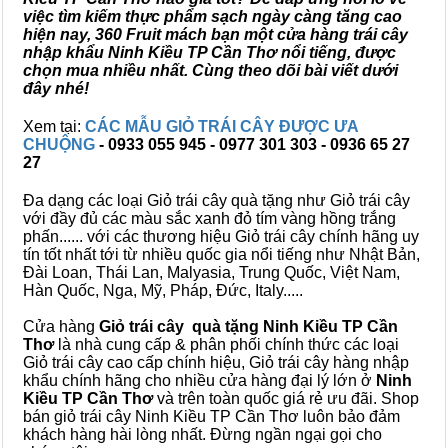
việc tìm kiếm thực phẩm sạch ngày càng tăng cao
hiện nay, 360 Fruit mách bạn một cửa hàng trái cây
nhập khẩu Ninh Kiều TP Cần Thơ nổi tiếng, được
chọn mua nhiều nhất. Cùng theo dõi bài viết dưới
đây nhé!
Xem tại:
CÁC MẪU GIỎ TRÁI CÂY ĐƯỢC ƯA
CHUỘNG
- 0933 055 945 - 0977 301 303 - 0936 65 27
27
Đa dạng các loại Giỏ trái cây quà tặng như Giỏ trái cây
với đầy đủ các màu sắc xanh đỏ tím vàng hồng trắng
phấn...... với các thương hiệu Giỏ trái cây chính hãng uy
tín tốt nhất tới từ nhiều quốc gia nổi tiếng như Nhật Bản,
Đài Loan, Thái Lan, Malyasia, Trung Quốc, Việt Nam,
Hàn Quốc, Nga, Mỹ, Pháp, Đức, Italy.....
Cửa hàng
Giỏ trái cây quà tặng Ninh Kiều TP Cần
Thơ
là nhà cung cấp & phân phối chính thức các loại
Giỏ trái cây cao cấp chính hiệu, Giỏ trái cây hàng nhập
khẩu chính hãng cho nhiều cửa hàng đại lý lớn ở
Ninh
Kiều TP Cần Thơ
và trên toàn quốc giá rẻ ưu đãi. Shop
bán giỏ trái cây Ninh Kiều TP Cần Thơ luôn bảo đảm
khách hàng hài lòng nhất. Đừng ngần ngại gọi cho