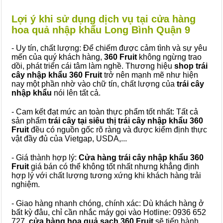
Lợi ý khi sử dụng dịch vụ tại cửa hàng
hoa quả nhập khẩu Long Bình Quận 9
- Uy tín, chất lượng: Để chiếm được cảm tình và sự yêu
mến của quý khách hàng,
360 Fruit
không ngừng trao
dồi, phát triển cái tâm làm nghề. Thương hiệu
shop trái
cây nhập khẩu 360 Fruit
trở nên mạnh mẽ như hiện
nay một phần nhờ vào chữ tín, chất lượng của
trái cây
nhập khẩu
nói lên tất cả.
- Cam kết đạt mức an toàn thực phẩm tốt nhất: Tất cả
sản phẩm
trái cây tại siêu thị trái cây nhập khẩu 360
Fruit
đều có nguồn gốc rõ ràng và được kiểm định thực
vật đầy đủ của Vietgap, USDA,...
- Giá thành hợp lý:
Cửa hàng trái cây nhập khẩu 360
Fruit
giá bán có thể không tốt nhất nhưng khẳng định
hợp lý với chất lượng tương xứng khi khách hàng trải
nghiệm.
- Giao hàng nhanh chóng, chính xác: Dù khách hàng ở
bất kỳ đâu, chỉ cần nhắc máy gọi vào Hotline: 0936 652
727,
cửa hàng hoa quả sạch 360 Fruit
sẽ tiến hành