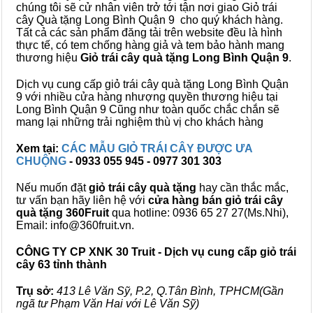
chúng tôi sẽ cử nhân viên trở tới tận nơi giao Giỏ trái
cây Quà tặng Long Bình Quận 9 cho quý khách hàng.
Tất cả các sản phẩm đăng tải trên website đều là hình
thực tế, có tem chống hàng giả và tem bảo hành mang
thương hiệu
Giỏ trái cây quà tặng Long Bình Quận 9
.
Dịch vụ cung cấp giỏ trái cây quà tặng Long Bình Quận
9 với nhiều cửa hàng nhượng quyền thương hiệu tại
Long Bình Quận 9 Cũng như toàn quốc chắc chắn sẽ
mang lại những trải nghiệm thù vị cho khách hàng
Xem tại:
CÁC MẪU GIỎ TRÁI CÂY ĐƯỢC ƯA
CHUỘNG
- 0933 055 945 - 0977 301 303
Nếu muốn đặt
giỏ trái cây quà tặng
hay cần thắc mắc,
tư vấn bạn hãy liên hệ với
cửa hàng bán
giỏ trái cây
quà tặng
360Fruit
qua hotline: 0936 65 27 27(Ms.Nhi),
Email: info@360fruit.vn.
CÔNG TY CP XNK 30 Truit - Dịch vụ cung cấp giỏ trái
cây 63 tỉnh thành
Trụ sở:
413 Lê Văn Sỹ, P.2, Q.Tân Bình, TPHCM(Gần
ngã tư Phạm Văn Hai với Lê Văn Sỹ)