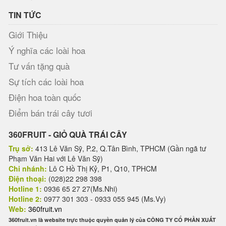
TIN TỨC
Giới Thiệu
Ý nghĩa các loài hoa
Tư vấn tặng quà
Sự tích các loài hoa
Điện hoa toàn quốc
Điểm bán trái cây tươi
360FRUIT - GIỎ QUÀ TRÁI CÂY
Trụ sở:
413 Lê Văn Sỹ, P.2, Q.Tân Bình, TPHCM (Gần ngã tư
Phạm Văn Hai với Lê Văn Sỹ)
Chi nhánh:
Lô C Hồ Thị Kỷ, P1, Q10, TPHCM
Điện thoại:
(028)22 298 398
Hotline 1:
0936 65 27 27(Ms.Nhi)
Hotline 2:
0977 301 303 - 0933 055 945 (Ms.Vy)
Web:
360fruit.vn
360fruit.vn là website trực thuộc quyền quản lý của CÔNG TY CỔ PHẦN XUẤT