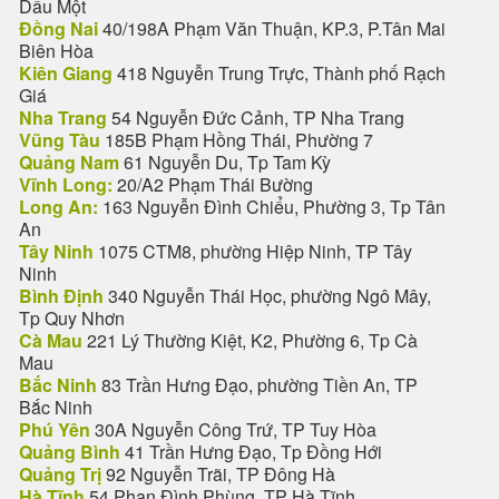
Dầu Một
Đồng Nai
40/198A Phạm Văn Thuận, KP.3, P.Tân Mai
Biên Hòa
Kiên Giang
418 Nguyễn Trung Trực, Thành phố Rạch
Giá
Nha Trang
54 Nguyễn Đức Cảnh, TP Nha Trang
Vũng Tàu
185B Phạm Hồng Thái, Phường 7
Quảng Nam
61 Nguyễn Du, Tp Tam Kỳ
Vĩnh Long:
20/A2 Phạm Thái Bường
Long An:
163 Nguyễn Đình Chiểu, Phường 3, Tp Tân
An
Tây Ninh
1075 CTM8, phường Hiệp Ninh, TP Tây
Ninh
Bình Định
340 Nguyễn Thái Học, phường Ngô Mây,
Tp Quy Nhơn
Cà Mau
221 Lý Thường Kiệt, K2, Phường 6, Tp Cà
Mau
Bắc Ninh
83 Trần Hưng Đạo, phường Tiền An, TP
Bắc Ninh
Phú Yên
30A Nguyễn Công Trứ, TP Tuy Hòa
Quảng Bình
41 Trần Hưng Đạo, Tp Đồng Hới
Quảng Trị
92 Nguyễn Trãi, TP Đông Hà
Hà Tĩnh
54 Phan Đình Phùng, TP Hà Tĩnh