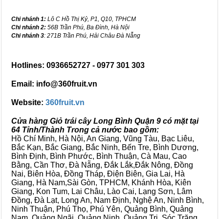
Chi nhánh 1:
Lô C Hồ Thị Kỷ, P1, Q10, TPHCM
Chi nhánh 2:
56B Trần Phú, Ba Đình, Hà Nội
Chi nhánh 3
: 271B Trần Phú, Hải Châu Đà Nẵng
Hotlines: 0936652727 - 0977 301 303
Email: info@360fruit.vn
Website:
360fruit.vn
Cửa hàng Giỏ trái cây Long Bình Quận 9 có mặt tại
64 Tỉnh/Thành Trong cả nước bao gồm:
Hồ Chí Minh, Hà Nội, An Giang, Vũng Tàu, Bạc Liêu,
Bắc Kạn, Bắc Giang, Bắc Ninh, Bến Tre, Bình Dương,
Bình Định, Bình Phước, Bình Thuận, Cà Mau, Cao
Bằng, Cần Thơ, Đà Nẵng, Đắk Lắk,Đắk Nông, Đồng
Nai, Biên Hòa, Đồng Tháp, Điện Biên, Gia Lai, Hà
Giang, Hà Nam,Sài Gòn, TPHCM, Khánh Hòa, Kiên
Giang, Kon Tum, Lai Châu, Lào Cai, Lạng Sơn, Lâm
Đồng, Đà Lạt, Long An, Nam Định, Nghệ An, Ninh Bình,
Ninh Thuận, Phú Thọ, Phú Yên, Quảng Bình, Quảng
Nam, Quảng Ngãi, Quảng Ninh, Quảng Trị, Sóc Trăng,