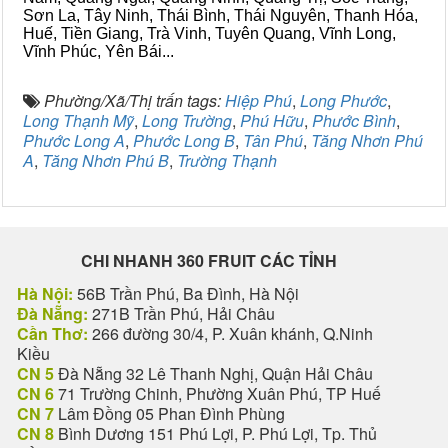
Sơn La, Tây Ninh, Thái Bình, Thái Nguyên, Thanh Hóa,
Huế, Tiền Giang, Trà Vinh, Tuyên Quang, Vĩnh Long,
Vĩnh Phúc, Yên Bái...
Phường/Xã/Thị trấn tags:
Hiệp Phú
,
Long Phước
,
Long Thạnh Mỹ
,
Long Trường
,
Phú Hữu
,
Phước Bình
,
Phước Long A
,
Phước Long B
,
Tân Phú
,
Tăng Nhơn Phú
A
,
Tăng Nhơn Phú B
,
Trường Thạnh
CHI NHANH 360 FRUIT CÁC TỈNH
Hà Nội:
56B Trần Phú, Ba Đình, Hà Nội
Đà Nẵng:
271B Trần Phú, Hải Châu
Cần Thơ:
266 đường 30/4, P. Xuân khánh, Q.Ninh
Kiều
CN 5
Đà Nẵng 32 Lê Thanh Nghị, Quận Hải Châu
CN 6
71 Trường Chinh, Phường Xuân Phú, TP Huế
CN 7
Lâm Đồng 05 Phan Đình Phùng
CN 8
Bình Dương 151 Phú Lợi, P. Phú Lợi, Tp. Thủ