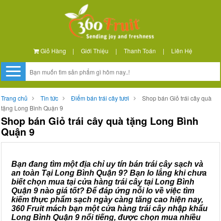
Giỏ Hàng
|
Giới Thiệu
|
Thanh Toán
|
Liên Hệ
Trang chủ
Tin tức
Điểm bán trái cây tươi
Shop bán Giỏ trái cây quà
tặng Long Bình Quận 9
Shop bán Giỏ trái cây quà tặng Long Bình
Quận 9
Bạn đang tìm một địa chỉ uy tín bán trái cây sạch và
an toàn Tại Long Bình Quận 9? Bạn lo lắng khi chưa
biết chọn mua tại cửa hàng trái cây tại Long Bình
Quận 9 nào giá tốt? Để đáp ứng nỗi lo về việc tìm
kiếm thực phẩm sạch ngày càng tăng cao hiện nay,
360 Fruit mách bạn một cửa hàng trái cây nhập khẩu
Long Bình Quận 9 nổi tiếng, được chọn mua nhiều