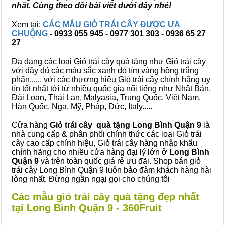
nhất. Cùng theo dõi bài viết dưới đây nhé!
Xem tại:
CÁC MẪU GIỎ TRÁI CÂY ĐƯỢC ƯA
CHUỘNG
- 0933 055 945 - 0977 301 303 - 0936 65 27
27
Đa dạng các loại Giỏ trái cây quà tặng như Giỏ trái cây
với đầy đủ các màu sắc xanh đỏ tím vàng hồng trắng
phấn...... với các thương hiệu Giỏ trái cây chính hãng uy
tín tốt nhất tới từ nhiều quốc gia nổi tiếng như Nhật Bản,
Đài Loan, Thái Lan, Malyasia, Trung Quốc, Việt Nam,
Hàn Quốc, Nga, Mỹ, Pháp, Đức, Italy.....
Cửa hàng
Giỏ trái cây quà tặng Long Bình Quận 9
là
nhà cung cấp & phân phối chính thức các loại Giỏ trái
cây cao cấp chính hiệu, Giỏ trái cây hàng nhập khẩu
chính hãng cho nhiều cửa hàng đại lý lớn ở
Long Bình
Quận 9
và trên toàn quốc giá rẻ ưu đãi. Shop bán giỏ
trái cây Long Bình Quận 9 luôn bảo đảm khách hàng hài
lòng nhất. Đừng ngần ngại gọi cho chúng tôi
Các mẫu giỏ trái cây quà tặng đẹp nhất
tại Long Bình Quận 9 - 360Fruit