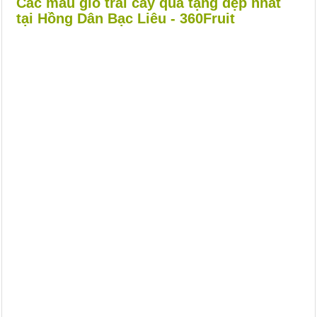
Các mẫu giỏ trái cây quà tặng đẹp nhất
tại Hồng Dân Bạc Liêu - 360Fruit