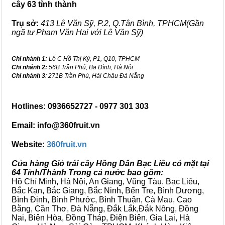
cây 63 tỉnh thành
Trụ sở:
413 Lê Văn Sỹ, P.2, Q.Tân Bình, TPHCM(Gần
ngã tư Phạm Văn Hai với Lê Văn Sỹ)
Chi nhánh 1:
Lô C Hồ Thị Kỷ, P1, Q10, TPHCM
Chi nhánh 2:
56B Trần Phú, Ba Đình, Hà Nội
Chi nhánh 3
: 271B Trần Phú, Hải Châu Đà Nẵng
Hotlines: 0936652727 - 0977 301 303
Email: info@360fruit.vn
Website:
360fruit.vn
Cửa hàng Giỏ trái cây Hồng Dân Bạc Liêu có mặt tại
64 Tỉnh/Thành Trong cả nước bao gồm:
Hồ Chí Minh, Hà Nội, An Giang, Vũng Tàu, Bạc Liêu,
Bắc Kạn, Bắc Giang, Bắc Ninh, Bến Tre, Bình Dương,
Bình Định, Bình Phước, Bình Thuận, Cà Mau, Cao
Bằng, Cần Thơ, Đà Nẵng, Đắk Lắk,Đắk Nông, Đồng
Nai, Biên Hòa, Đồng Tháp, Điện Biên, Gia Lai, Hà