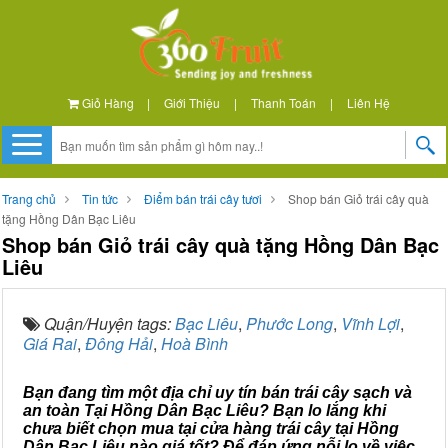
Giỏ Hàng
|
Giới Thiệu
|
Thanh Toán
|
Liên Hệ
Trang chủ
Tin tức
Điểm bán trái cây tươi
Shop bán Giỏ trái cây quà
tặng Hồng Dân Bạc Liêu
Shop bán Giỏ trái cây quà tặng Hồng Dân Bạc
Liêu
Quận/Huyện tags:
Bạc Liêu
,
Phước Long
,
Vĩnh Lợi
,
Giá Rai
,
Đông Hải
,
Hoà Bình
Bạn đang tìm một địa chỉ uy tín bán trái cây sạch và
an toàn Tại Hồng Dân Bạc Liêu? Bạn lo lắng khi
chưa biết chọn mua tại cửa hàng trái cây tại Hồng
Dân Bạc Liêu nào giá tốt? Để đáp ứng nỗi lo về việc