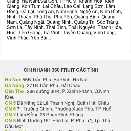
Giang, Hà Nam,Sài Gòn, TPHCM, Khánh Hòa, Kiên
Giang, Kon Tum, Lai Châu, Lào Cai, Lạng Sơn, Lâm
Đồng, Đà Lạt, Long An, Nam Định, Nghệ An, Ninh Bình,
Ninh Thuận, Phú Thọ, Phú Yên, Quảng Bình, Quảng
Nam, Quảng Ngãi, Quảng Ninh, Quảng Trị, Sóc Trăng,
Sơn La, Tây Ninh, Thái Bình, Thái Nguyên, Thanh Hóa,
Huế, Tiền Giang, Trà Vinh, Tuyên Quang, Vĩnh Long,
Vĩnh Phúc, Yên Bái...
CHI NHANH 360 FRUIT CÁC TỈNH
Hà Nội:
56B Trần Phú, Ba Đình, Hà Nội
Đà Nẵng:
271B Trần Phú, Hải Châu
Cần Thơ:
266 đường 30/4, P. Xuân khánh, Q.Ninh
Kiều
CN 5
Đà Nẵng 32 Lê Thanh Nghị, Quận Hải Châu
CN 6
71 Trường Chinh, Phường Xuân Phú, TP Huế
CN 7
Lâm Đồng 05 Phan Đình Phùng
CN 8
Bình Dương 151 Phú Lợi, P. Phú Lợi, Tp. Thủ
Dầu Một