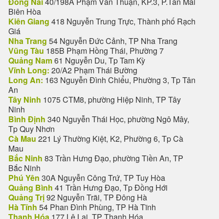
Đồng Nai
40/198A Phạm Văn Thuận, KP.3, P.Tân Mai
Biên Hòa
Kiên Giang
418 Nguyễn Trung Trực, Thành phố Rạch
Giá
Nha Trang
54 Nguyễn Đức Cảnh, TP Nha Trang
Vũng Tàu
185B Phạm Hồng Thái, Phường 7
Quảng Nam
61 Nguyễn Du, Tp Tam Kỳ
Vĩnh Long:
20/A2 Phạm Thái Bường
Long An:
163 Nguyễn Đình Chiểu, Phường 3, Tp Tân
An
Tây Ninh
1075 CTM8, phường Hiệp Ninh, TP Tây
Ninh
Bình Định
340 Nguyễn Thái Học, phường Ngô Mây,
Tp Quy Nhơn
Cà Mau
221 Lý Thường Kiệt, K2, Phường 6, Tp Cà
Mau
Bắc Ninh
83 Trần Hưng Đạo, phường Tiền An, TP
Bắc Ninh
Phú Yên
30A Nguyễn Công Trứ, TP Tuy Hòa
Quảng Bình
41 Trần Hưng Đạo, Tp Đồng Hới
Quảng Trị
92 Nguyễn Trãi, TP Đông Hà
Hà Tĩnh
54 Phan Đình Phùng, TP Hà Tĩnh
Thanh Hóa
177 Lê Lai, TP Thanh Hóa