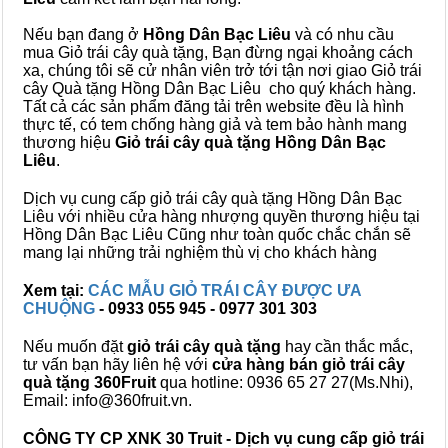
Nếu bạn đang ở
Hồng Dân Bạc Liêu
và có nhu cầu
mua Giỏ trái cây quà tặng, Bạn đừng ngại khoảng cách
xa, chúng tôi sẽ cử nhân viên trở tới tận nơi giao Giỏ trái
cây Quà tặng Hồng Dân Bạc Liêu cho quý khách hàng.
Tất cả các sản phẩm đăng tải trên website đều là hình
thực tế, có tem chống hàng giả và tem bảo hành mang
thương hiệu
Giỏ trái cây quà tặng Hồng Dân Bạc
Liêu
.
Dịch vụ cung cấp giỏ trái cây quà tặng Hồng Dân Bạc
Liêu với nhiều cửa hàng nhượng quyền thương hiệu tại
Hồng Dân Bạc Liêu Cũng như toàn quốc chắc chắn sẽ
mang lại những trải nghiệm thù vị cho khách hàng
Xem tại:
CÁC MẪU GIỎ TRÁI CÂY ĐƯỢC ƯA
CHUỘNG
- 0933 055 945 - 0977 301 303
Nếu muốn đặt
giỏ trái cây quà tặng
hay cần thắc mắc,
tư vấn bạn hãy liên hệ với
cửa hàng bán
giỏ trái cây
quà tặng
360Fruit
qua hotline: 0936 65 27 27(Ms.Nhi),
Email: info@360fruit.vn.
CÔNG TY CP XNK 30 Truit - Dịch vụ cung cấp giỏ trái