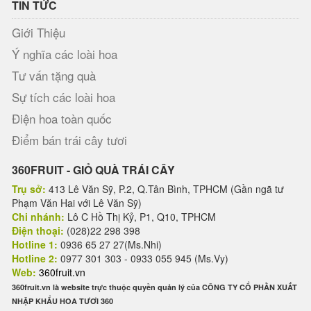
TIN TỨC
Giới Thiệu
Ý nghĩa các loài hoa
Tư vấn tặng quà
Sự tích các loài hoa
Điện hoa toàn quốc
Điểm bán trái cây tươi
360FRUIT - GIỎ QUÀ TRÁI CÂY
Trụ sở:
413 Lê Văn Sỹ, P.2, Q.Tân Bình, TPHCM (Gần ngã tư
Phạm Văn Hai với Lê Văn Sỹ)
Chi nhánh:
Lô C Hồ Thị Kỷ, P1, Q10, TPHCM
Điện thoại:
(028)22 298 398
Hotline 1:
0936 65 27 27(Ms.Nhi)
Hotline 2:
0977 301 303 - 0933 055 945 (Ms.Vy)
Web:
360fruit.vn
360fruit.vn là website trực thuộc quyền quản lý của CÔNG TY CỔ PHẦN XUẤT
NHẬP KHẨU HOA TƯƠI 360