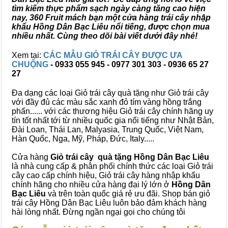
tìm kiếm thực phẩm sạch ngày càng tăng cao hiện
nay, 360 Fruit mách bạn một cửa hàng trái cây nhập
khẩu Hồng Dân Bạc Liêu nổi tiếng, được chọn mua
nhiều nhất. Cùng theo dõi bài viết dưới đây nhé!
Xem tại:
CÁC MẪU GIỎ TRÁI CÂY ĐƯỢC ƯA
CHUỘNG
- 0933 055 945 - 0977 301 303 - 0936 65 27
27
Đa dạng các loại Giỏ trái cây quà tặng như Giỏ trái cây
với đầy đủ các màu sắc xanh đỏ tím vàng hồng trắng
phấn...... với các thương hiệu Giỏ trái cây chính hãng uy
tín tốt nhất tới từ nhiều quốc gia nổi tiếng như Nhật Bản,
Đài Loan, Thái Lan, Malyasia, Trung Quốc, Việt Nam,
Hàn Quốc, Nga, Mỹ, Pháp, Đức, Italy.....
Cửa hàng
Giỏ trái cây quà tặng Hồng Dân Bạc Liêu
là nhà cung cấp & phân phối chính thức các loại Giỏ trái
cây cao cấp chính hiệu, Giỏ trái cây hàng nhập khẩu
chính hãng cho nhiều cửa hàng đại lý lớn ở
Hồng Dân
Bạc Liêu
và trên toàn quốc giá rẻ ưu đãi. Shop bán giỏ
trái cây Hồng Dân Bạc Liêu luôn bảo đảm khách hàng
hài lòng nhất. Đừng ngần ngại gọi cho chúng tôi