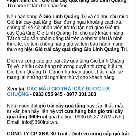
- vạn niềm tin
",
Giỏ trái cây
quà tặng
Gio Linh Quảng
Trị
cam kết làm bạn hài lòng.
Nếu bạn đang ở
Gio Linh Quảng Trị
và có nhu cầu mua
Giỏ trái cây quà tặng, Bạn đừng ngại khoảng cách xa,
chúng tôi sẽ cử nhân viên trở tới tận nơi giao Giỏ trái
cây Quà tặng Gio Linh Quảng Trị cho quý khách hàng.
Tất cả các sản phẩm đăng tải trên website đều là hình
thực tế, có tem chống hàng giả và tem bảo hành mang
thương hiệu
Giỏ trái cây quà tặng Gio Linh Quảng Trị
.
Dịch vụ cung cấp giỏ trái cây quà tặng Gio Linh Quảng
Trị với nhiều cửa hàng nhượng quyền thương hiệu tại
Gio Linh Quảng Trị Cũng như toàn quốc chắc chắn sẽ
mang lại những trải nghiệm thù vị cho khách hàng
Xem tại:
CÁC MẪU GIỎ TRÁI CÂY ĐƯỢC ƯA
CHUỘNG
- 0933 055 945 - 0977 301 303
Nếu muốn đặt
giỏ trái cây quà tặng
hay cần thắc mắc,
tư vấn bạn hãy liên hệ với
cửa hàng bán
giỏ trái cây
quà tặng
360Fruit
qua hotline: 0936 65 27 27(Ms.Nhi),
Email: info@360fruit.vn.
CÔNG TY CP XNK 30 Truit - Dịch vụ cung cấp giỏ trái