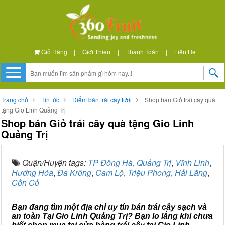
Giỏ Hàng
|
Giới Thiệu
|
Thanh Toán
|
Liên Hệ
Trang chủ
Tin tức
Điểm bán trái cây tươi
Shop bán Giỏ trái cây quà
tặng Gio Linh Quảng Trị
Shop bán Giỏ trái cây quà tặng Gio Linh
Quảng Trị
Quận/Huyện tags:
TP Đông Hà
,
Quảng Trị
,
Vĩnh Linh
,
Hướng Hóa
,
Đa Krông
,
Cam Lộ
,
Triệu Phong
,
Hải Lăng
,
Cồn Cỏ
Bạn đang tìm một địa chỉ uy tín bán trái cây sạch và
an toàn Tại Gio Linh Quảng Trị? Bạn lo lắng khi chưa