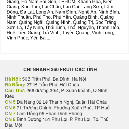
Giang, Hà Nam,Sài Gòn, TPHCM, Khánh Hòa, Kiên
Giang, Kon Tum, Lai Châu, Lào Cai, Lạng Sơn, Lâm
Đồng, Đà Lạt, Long An, Nam Định, Nghệ An, Ninh Bình,
Ninh Thuận, Phú Thọ, Phú Yên, Quảng Bình, Quảng
Nam, Quảng Ngãi, Quảng Ninh, Quảng Trị, Sóc Trăng,
Sơn La, Tây Ninh, Thái Bình, Thái Nguyên, Thanh Hóa,
Huế, Tiền Giang, Trà Vinh, Tuyên Quang, Vĩnh Long,
Vĩnh Phúc, Yên Bái...
CHI NHANH 360 FRUIT CÁC TỈNH
Hà Nội:
56B Trần Phú, Ba Đình, Hà Nội
Đà Nẵng:
271B Trần Phú, Hải Châu
Cần Thơ:
266 đường 30/4, P. Xuân khánh, Q.Ninh
Kiều
CN 5
Đà Nẵng 32 Lê Thanh Nghị, Quận Hải Châu
CN 6
71 Trường Chinh, Phường Xuân Phú, TP Huế
CN 7
Lâm Đồng 05 Phan Đình Phùng
CN 8
Bình Dương 151 Phú Lợi, P. Phú Lợi, Tp. Thủ
Dầu Một