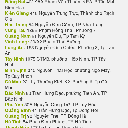
Đồng Nai
40/198A Phạm Văn Thuận, KP.3, P.Tân Mai
Biên Hòa
Kiên Giang
418 Nguyễn Trung Trực, Thành phố Rạch
Giá
Nha Trang
54 Nguyễn Đức Cảnh, TP Nha Trang
Vũng Tàu
185B Phạm Hồng Thái, Phường 7
Quảng Nam
61 Nguyễn Du, Tp Tam Kỳ
Vĩnh Long:
20/A2 Phạm Thái Bường
Long An:
163 Nguyễn Đình Chiểu, Phường 3, Tp Tân
An
Tây Ninh
1075 CTM8, phường Hiệp Ninh, TP Tây
Ninh
Bình Định
340 Nguyễn Thái Học, phường Ngô Mây,
Tp Quy Nhơn
Cà Mau
221 Lý Thường Kiệt, K2, Phường 6, Tp Cà
Mau
Bắc Ninh
83 Trần Hưng Đạo, phường Tiền An, TP
Bắc Ninh
Phú Yên
30A Nguyễn Công Trứ, TP Tuy Hòa
Quảng Bình
41 Trần Hưng Đạo, Tp Đồng Hới
Quảng Trị
92 Nguyễn Trãi, TP Đông Hà
Hà Tĩnh
54 Phan Đình Phùng, TP Hà Tĩnh
Thanh Hóa
177 Lê Lai, TP Thanh Hóa