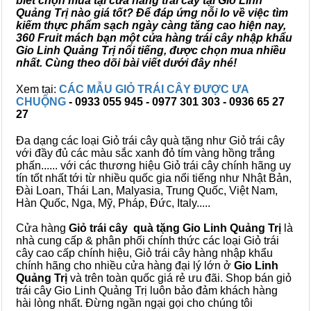
biết chọn mua tại cửa hàng trái cây tại Gio Linh
Quảng Trị nào giá tốt? Để đáp ứng nỗi lo về việc tìm
kiếm thực phẩm sạch ngày càng tăng cao hiện nay,
360 Fruit mách bạn một cửa hàng trái cây nhập khẩu
Gio Linh Quảng Trị nổi tiếng, được chọn mua nhiều
nhất. Cùng theo dõi bài viết dưới đây nhé!
Xem tại:
CÁC MẪU GIỎ TRÁI CÂY ĐƯỢC ƯA
CHUỘNG
- 0933 055 945 - 0977 301 303 - 0936 65 27
27
Đa dạng các loại Giỏ trái cây quà tặng như Giỏ trái cây
với đầy đủ các màu sắc xanh đỏ tím vàng hồng trắng
phấn...... với các thương hiệu Giỏ trái cây chính hãng uy
tín tốt nhất tới từ nhiều quốc gia nổi tiếng như Nhật Bản,
Đài Loan, Thái Lan, Malyasia, Trung Quốc, Việt Nam,
Hàn Quốc, Nga, Mỹ, Pháp, Đức, Italy.....
Cửa hàng
Giỏ trái cây quà tặng Gio Linh Quảng Trị
là
nhà cung cấp & phân phối chính thức các loại Giỏ trái
cây cao cấp chính hiệu, Giỏ trái cây hàng nhập khẩu
chính hãng cho nhiều cửa hàng đại lý lớn ở
Gio Linh
Quảng Trị
và trên toàn quốc giá rẻ ưu đãi. Shop bán giỏ
trái cây Gio Linh Quảng Trị luôn bảo đảm khách hàng
hài lòng nhất. Đừng ngần ngại gọi cho chúng tôi