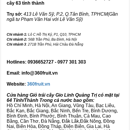
cây 63 tỉnh thành
Trụ sở:
413 Lê Văn Sỹ, P.2, Q.Tân Bình, TPHCM(Gần
ngã tư Phạm Văn Hai với Lê Văn Sỹ)
Chi nhánh 1:
Lô C Hồ Thị Kỷ, P1, Q10, TPHCM
Chi nhánh 2:
56B Trần Phú, Ba Đình, Hà Nội
Chi nhánh 3
: 271B Trần Phú, Hải Châu Đà Nẵng
Hotlines: 0936652727 - 0977 301 303
Email: info@360fruit.vn
Website:
360fruit.vn
Cửa hàng Giỏ trái cây Gio Linh Quảng Trị có mặt tại
64 Tỉnh/Thành Trong cả nước bao gồm:
Hồ Chí Minh, Hà Nội, An Giang, Vũng Tàu, Bạc Liêu,
Bắc Kạn, Bắc Giang, Bắc Ninh, Bến Tre, Bình Dương,
Bình Định, Bình Phước, Bình Thuận, Cà Mau, Cao
Bằng, Cần Thơ, Đà Nẵng, Đắk Lắk,Đắk Nông, Đồng
Nai, Biên Hòa, Đồng Tháp, Điện Biên, Gia Lai, Hà