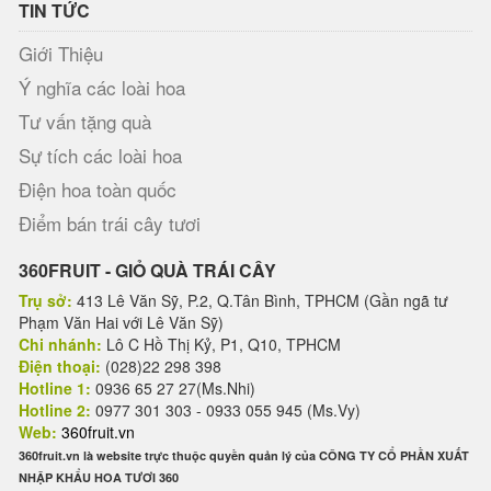
TIN TỨC
Giới Thiệu
Ý nghĩa các loài hoa
Tư vấn tặng quà
Sự tích các loài hoa
Điện hoa toàn quốc
Điểm bán trái cây tươi
360FRUIT - GIỎ QUÀ TRÁI CÂY
Trụ sở:
413 Lê Văn Sỹ, P.2, Q.Tân Bình, TPHCM (Gần ngã tư
Phạm Văn Hai với Lê Văn Sỹ)
Chi nhánh:
Lô C Hồ Thị Kỷ, P1, Q10, TPHCM
Điện thoại:
(028)22 298 398
Hotline 1:
0936 65 27 27(Ms.Nhi)
Hotline 2:
0977 301 303 - 0933 055 945 (Ms.Vy)
Web:
360fruit.vn
360fruit.vn là website trực thuộc quyền quản lý của CÔNG TY CỔ PHẦN XUẤT
NHẬP KHẨU HOA TƯƠI 360