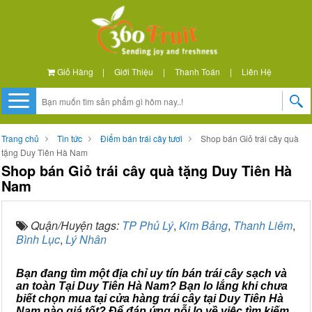
Giỏ Hàng
|
Giới Thiệu
|
Thanh Toán
|
Liên Hệ
Trang chủ
Tin tức
Điểm bán trái cây tươi
Shop bán Giỏ trái cây quà
tặng Duy Tiên Hà Nam
Shop bán Giỏ trái cây quà tặng Duy Tiên Hà
Nam
Quận/Huyện tags:
TP Phủ Lý
,
Kim Bảng
,
Thanh Liêm
,
Bình Lục
,
Lý Nhân
Bạn đang tìm một địa chỉ uy tín bán trái cây sạch và
an toàn Tại Duy Tiên Hà Nam? Bạn lo lắng khi chưa
biết chọn mua tại cửa hàng trái cây tại Duy Tiên Hà
Nam nào giá tốt? Để đáp ứng nỗi lo về việc tìm kiếm