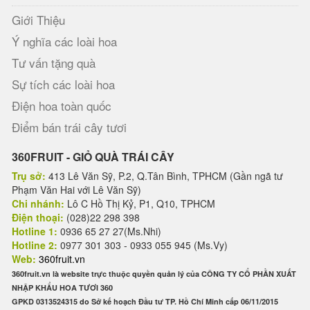
Giới Thiệu
Ý nghĩa các loài hoa
Tư vấn tặng quà
Sự tích các loài hoa
Điện hoa toàn quốc
Điểm bán trái cây tươi
360FRUIT - GIỎ QUÀ TRÁI CÂY
Trụ sở:
413 Lê Văn Sỹ, P.2, Q.Tân Bình, TPHCM (Gần ngã tư
Phạm Văn Hai với Lê Văn Sỹ)
Chi nhánh:
Lô C Hồ Thị Kỷ, P1, Q10, TPHCM
Điện thoại:
(028)22 298 398
Hotline 1:
0936 65 27 27(Ms.Nhi)
Hotline 2:
0977 301 303 - 0933 055 945 (Ms.Vy)
Web:
360fruit.vn
360fruit.vn là website trực thuộc quyền quản lý của CÔNG TY CỔ PHẦN XUẤT
NHẬP KHẨU HOA TƯƠI 360
GPKD 0313524315 do Sở kế hoạch Đầu tư TP. Hồ Chí Minh cấp 06/11/2015