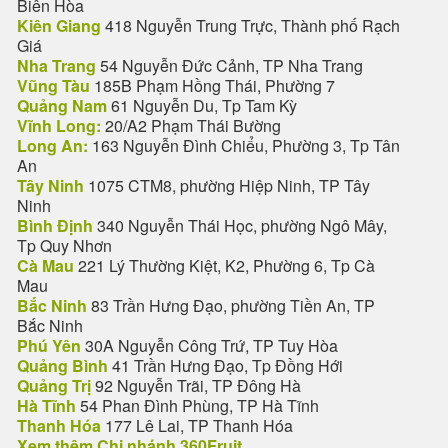
Biên Hòa
Kiên Giang
418 Nguyễn Trung Trực, Thành phố Rạch
Giá
Nha Trang
54 Nguyễn Đức Cảnh, TP Nha Trang
Vũng Tàu
185B Phạm Hồng Thái, Phường 7
Quảng Nam
61 Nguyễn Du, Tp Tam Kỳ
Vĩnh Long:
20/A2 Phạm Thái Bường
Long An:
163 Nguyễn Đình Chiểu, Phường 3, Tp Tân
An
Tây Ninh
1075 CTM8, phường Hiệp Ninh, TP Tây
Ninh
Bình Định
340 Nguyễn Thái Học, phường Ngô Mây,
Tp Quy Nhơn
Cà Mau
221 Lý Thường Kiệt, K2, Phường 6, Tp Cà
Mau
Bắc Ninh
83 Trần Hưng Đạo, phường Tiền An, TP
Bắc Ninh
Phú Yên
30A Nguyễn Công Trứ, TP Tuy Hòa
Quảng Bình
41 Trần Hưng Đạo, Tp Đồng Hới
Quảng Trị
92 Nguyễn Trãi, TP Đông Hà
Hà Tĩnh
54 Phan Đình Phùng, TP Hà Tĩnh
Thanh Hóa
177 Lê Lai, TP Thanh Hóa
Xem thêm Chi nhánh 360Fruit