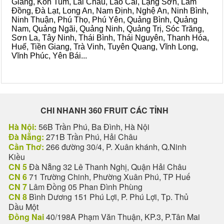
Giang, Kon Tum, Lai Châu, Lào Cai, Lạng Sơn, Lâm
Đồng, Đà Lạt, Long An, Nam Định, Nghệ An, Ninh Bình,
Ninh Thuận, Phú Thọ, Phú Yên, Quảng Bình, Quảng
Nam, Quảng Ngãi, Quảng Ninh, Quảng Trị, Sóc Trăng,
Sơn La, Tây Ninh, Thái Bình, Thái Nguyên, Thanh Hóa,
Huế, Tiền Giang, Trà Vinh, Tuyên Quang, Vĩnh Long,
Vĩnh Phúc, Yên Bái...
CHI NHANH 360 FRUIT CÁC TỈNH
Hà Nội:
56B Trần Phú, Ba Đình, Hà Nội
Đà Nẵng:
271B Trần Phú, Hải Châu
Cần Thơ:
266 đường 30/4, P. Xuân khánh, Q.Ninh
Kiều
CN 5
Đà Nẵng 32 Lê Thanh Nghị, Quận Hải Châu
CN 6
71 Trường Chinh, Phường Xuân Phú, TP Huế
CN 7
Lâm Đồng 05 Phan Đình Phùng
CN 8
Bình Dương 151 Phú Lợi, P. Phú Lợi, Tp. Thủ
Dầu Một
Đồng Nai
40/198A Phạm Văn Thuận, KP.3, P.Tân Mai