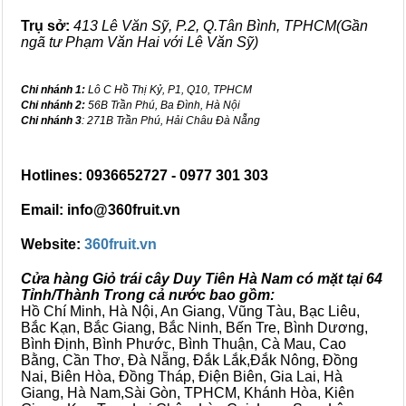
Trụ sở:
413 Lê Văn Sỹ, P.2, Q.Tân Bình, TPHCM(Gần
ngã tư Phạm Văn Hai với Lê Văn Sỹ)
Chi nhánh 1:
Lô C Hồ Thị Kỷ, P1, Q10, TPHCM
Chi nhánh 2:
56B Trần Phú, Ba Đình, Hà Nội
Chi nhánh 3
: 271B Trần Phú, Hải Châu Đà Nẵng
Hotlines: 0936652727 - 0977 301 303
Email: info@360fruit.vn
Website:
360fruit.vn
Cửa hàng Giỏ trái cây Duy Tiên Hà Nam có mặt tại 64
Tỉnh/Thành Trong cả nước bao gồm:
Hồ Chí Minh, Hà Nội, An Giang, Vũng Tàu, Bạc Liêu,
Bắc Kạn, Bắc Giang, Bắc Ninh, Bến Tre, Bình Dương,
Bình Định, Bình Phước, Bình Thuận, Cà Mau, Cao
Bằng, Cần Thơ, Đà Nẵng, Đắk Lắk,Đắk Nông, Đồng
Nai, Biên Hòa, Đồng Tháp, Điện Biên, Gia Lai, Hà
Giang, Hà Nam,Sài Gòn, TPHCM, Khánh Hòa, Kiên