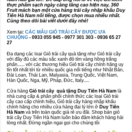
thực phẩm sạch ngày càng tăng cao hiện nay, 360
Fruit mách bạn một cửa hàng trái cây nhập khẩu Duy
Tiên Hà Nam nổi tiếng, được chọn mua nhiều nhất.
Cùng theo dõi bài viết dưới đây nhé!
Xem tại:
CÁC MẪU GIỎ TRÁI CÂY ĐƯỢC ƯA
CHUỘNG
- 0933 055 945 - 0977 301 303 - 0936 65 27
27
Đa dạng các loại Giỏ trái cây quà tặng như Giỏ trái cây
với đầy đủ các màu sắc xanh đỏ tím vàng hồng trắng
phấn...... với các thương hiệu Giỏ trái cây chính hãng uy
tín tốt nhất tới từ nhiều quốc gia nổi tiếng như Nhật Bản,
Đài Loan, Thái Lan, Malyasia, Trung Quốc, Việt Nam,
Hàn Quốc, Nga, Mỹ, Pháp, Đức, Italy.....
Cửa hàng
Giỏ trái cây quà tặng Duy Tiên Hà Nam
là
nhà cung cấp & phân phối chính thức các loại Giỏ trái
cây cao cấp chính hiệu, Giỏ trái cây hàng nhập khẩu
chính hãng cho nhiều cửa hàng đại lý lớn ở
Duy Tiên
Hà Nam
và trên toàn quốc giá rẻ ưu đãi. Shop bán giỏ
trái cây Duy Tiên Hà Nam luôn bảo đảm khách hàng hài
lòng nhất. Đừng ngần ngại gọi cho chúng tôi