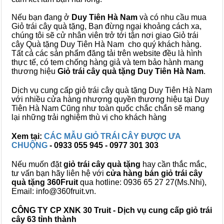
Nếu bạn đang ở
Duy Tiên Hà Nam
và có nhu cầu mua
Giỏ trái cây quà tặng, Bạn đừng ngại khoảng cách xa,
chúng tôi sẽ cử nhân viên trở tới tận nơi giao Giỏ trái
cây Quà tặng Duy Tiên Hà Nam cho quý khách hàng.
Tất cả các sản phẩm đăng tải trên website đều là hình
thực tế, có tem chống hàng giả và tem bảo hành mang
thương hiệu
Giỏ trái cây quà tặng Duy Tiên Hà Nam
.
Dịch vụ cung cấp giỏ trái cây quà tặng Duy Tiên Hà Nam
với nhiều cửa hàng nhượng quyền thương hiệu tại Duy
Tiên Hà Nam Cũng như toàn quốc chắc chắn sẽ mang
lại những trải nghiệm thù vị cho khách hàng
Xem tại:
CÁC MẪU GIỎ TRÁI CÂY ĐƯỢC ƯA
CHUỘNG
- 0933 055 945 - 0977 301 303
Nếu muốn đặt
giỏ trái cây quà tặng
hay cần thắc mắc,
tư vấn bạn hãy liên hệ với
cửa hàng bán
giỏ trái cây
quà tặng
360Fruit
qua hotline: 0936 65 27 27(Ms.Nhi),
Email: info@360fruit.vn.
CÔNG TY CP XNK 30 Truit - Dịch vụ cung cấp giỏ trái
cây 63 tỉnh thành