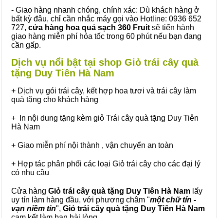
- Giao hàng nhanh chóng, chính xác: Dù khách hàng ở
bất kỳ đâu, chỉ cần nhắc máy gọi vào Hotline: 0936 652
727,
cửa hàng hoa quả sạch 360 Fruit
sẽ tiến hành
giao hàng miễn phí hỏa tốc trong 60 phút nếu bạn đang
cần gấp.
Dịch vụ nổi bật tại shop Giỏ trái cây quà
tặng Duy Tiên Hà Nam
+ Dịch vụ gói trái cây, kết hợp hoa tươi và trái cây làm
quà tặng cho khách hàng
+ In nội dung tặng kèm giỏ Trái cây quà tặng Duy Tiên
Hà Nam
+ Giao miễn phí nội thành , vận chuyển an toàn
+ Hợp tác phân phối các loại Giỏ trái cây cho các đại lý
có nhu cầu
Cửa hàng
Giỏ trái cây quà tặng Duy Tiên Hà Nam
lấy
uy tín làm hàng đầu, với phương châm "
một chữ tín -
vạn niềm tin
",
Giỏ trái cây
quà tặng
Duy Tiên Hà Nam
cam kết làm bạn hài lòng.