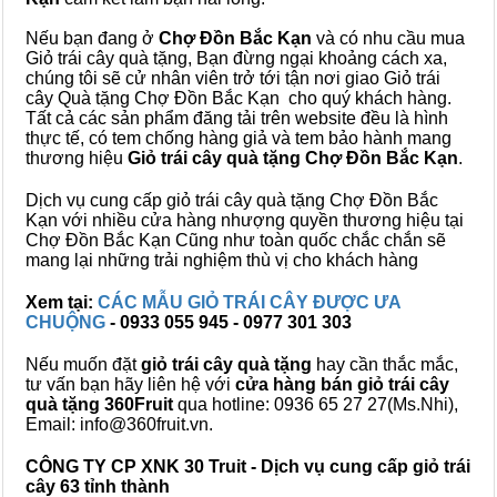
Nếu bạn đang ở
Chợ Đồn Bắc Kạn
và có nhu cầu mua
Giỏ trái cây quà tặng, Bạn đừng ngại khoảng cách xa,
chúng tôi sẽ cử nhân viên trở tới tận nơi giao Giỏ trái
cây Quà tặng Chợ Đồn Bắc Kạn cho quý khách hàng.
Tất cả các sản phẩm đăng tải trên website đều là hình
thực tế, có tem chống hàng giả và tem bảo hành mang
thương hiệu
Giỏ trái cây quà tặng Chợ Đồn Bắc Kạn
.
Dịch vụ cung cấp giỏ trái cây quà tặng Chợ Đồn Bắc
Kạn với nhiều cửa hàng nhượng quyền thương hiệu tại
Chợ Đồn Bắc Kạn Cũng như toàn quốc chắc chắn sẽ
mang lại những trải nghiệm thù vị cho khách hàng
Xem tại:
CÁC MẪU GIỎ TRÁI CÂY ĐƯỢC ƯA
CHUỘNG
- 0933 055 945 - 0977 301 303
Nếu muốn đặt
giỏ trái cây quà tặng
hay cần thắc mắc,
tư vấn bạn hãy liên hệ với
cửa hàng bán
giỏ trái cây
quà tặng
360Fruit
qua hotline: 0936 65 27 27(Ms.Nhi),
Email: info@360fruit.vn.
CÔNG TY CP XNK 30 Truit - Dịch vụ cung cấp giỏ trái
cây 63 tỉnh thành