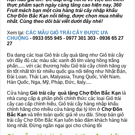
thực phẩm sạch ngày càng tăng cao hiện nay, 360
Fruit mách bạn một cửa hàng trái cây nhập khẩu
Chợ Đồn Bắc Kạn nổi tiếng, được chọn mua nhiều
nhất. Cùng theo dõi bài viết dưới đây nhé!
Xem tại:
CÁC MẪU GIỎ TRÁI CÂY ĐƯỢC ƯA
CHUỘNG
- 0933 055 945 - 0977 301 303 - 0936 65 27
27
Đa dạng các loại Giỏ trái cây quà tặng như Giỏ trái cây
với đầy đủ các màu sắc xanh đỏ tím vàng hồng trắng
phấn...... với các thương hiệu Giỏ trái cây chính hãng uy
tín tốt nhất tới từ nhiều quốc gia nổi tiếng như Nhật Bản,
Đài Loan, Thái Lan, Malyasia, Trung Quốc, Việt Nam,
Hàn Quốc, Nga, Mỹ, Pháp, Đức, Italy.....
Cửa hàng
Giỏ trái cây quà tặng Chợ Đồn Bắc Kạn
là
nhà cung cấp & phân phối chính thức các loại Giỏ trái
cây cao cấp chính hiệu, Giỏ trái cây hàng nhập khẩu
chính hãng cho nhiều cửa hàng đại lý lớn ở
Chợ Đồn
Bắc Kạn
và trên toàn quốc giá rẻ ưu đãi. Shop bán giỏ
trái cây Chợ Đồn Bắc Kạn luôn bảo đảm khách hàng hài
lòng nhất. Đừng ngần ngại gọi cho chúng tôi