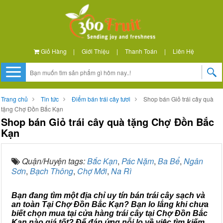
Giỏ Hàng
|
Giới Thiệu
|
Thanh Toán
|
Liên Hệ
Trang chủ
Tin tức
Điểm bán trái cây tươi
Shop bán Giỏ trái cây quà
tặng Chợ Đồn Bắc Kạn
Shop bán Giỏ trái cây quà tặng Chợ Đồn Bắc
Kạn
Quận/Huyện tags:
Bắc Kạn
,
Pác Nặm
,
Ba Bể
,
Ngân
Sơn
,
Bạch Thông
,
Chợ Mới
,
Na Rì
Bạn đang tìm một địa chỉ uy tín bán trái cây sạch và
an toàn Tại Chợ Đồn Bắc Kạn? Bạn lo lắng khi chưa
biết chọn mua tại cửa hàng trái cây tại Chợ Đồn Bắc
Kạn nào giá tốt? Để đáp ứng nỗi lo về việc tìm kiếm