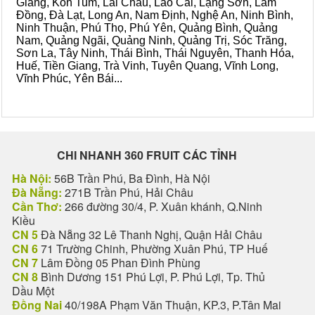
Giang, Kon Tum, Lai Châu, Lào Cai, Lạng Sơn, Lâm
Đồng, Đà Lạt, Long An, Nam Định, Nghệ An, Ninh Bình,
Ninh Thuận, Phú Thọ, Phú Yên, Quảng Bình, Quảng
Nam, Quảng Ngãi, Quảng Ninh, Quảng Trị, Sóc Trăng,
Sơn La, Tây Ninh, Thái Bình, Thái Nguyên, Thanh Hóa,
Huế, Tiền Giang, Trà Vinh, Tuyên Quang, Vĩnh Long,
Vĩnh Phúc, Yên Bái...
CHI NHANH 360 FRUIT CÁC TỈNH
Hà Nội:
56B Trần Phú, Ba Đình, Hà Nội
Đà Nẵng:
271B Trần Phú, Hải Châu
Cần Thơ:
266 đường 30/4, P. Xuân khánh, Q.Ninh
Kiều
CN 5
Đà Nẵng 32 Lê Thanh Nghị, Quận Hải Châu
CN 6
71 Trường Chinh, Phường Xuân Phú, TP Huế
CN 7
Lâm Đồng 05 Phan Đình Phùng
CN 8
Bình Dương 151 Phú Lợi, P. Phú Lợi, Tp. Thủ
Dầu Một
Đồng Nai
40/198A Phạm Văn Thuận, KP.3, P.Tân Mai