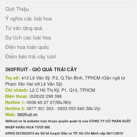
Giới Thiệu
Ý nghĩa các loài hoa
Tư vấn tặng quà
Sự tích các loài hoa
Điện hoa toàn quốc
Điểm bán trái cây tươi
360FRUIT - GIỎ QUÀ TRÁI CÂY
Trụ sở:
413 Lê Văn Sỹ, P.2, Q.Tân Bình, TPHCM (Gần ngã tư
Phạm Văn Hai với Lê Văn Sỹ)
Chi nhánh:
Lô C Hồ Thị Kỷ, P1, Q10, TPHCM
Điện thoại:
(028)22 298 398
Hotline 1:
0936 65 27 27(Ms.Nhi)
Hotline 2:
0977 301 303 - 0933 055 945 (Ms.Vy)
Web:
360fruit.vn
360fruit.vn là website trực thuộc quyền quản lý của CÔNG TY CỔ PHẦN XUẤT
NHẬP KHẨU HOA TƯƠI 360
GPKD 0313524315 do Sở kế hoạch Đầu tư TP. Hồ Chí Minh cấp 06/11/2015