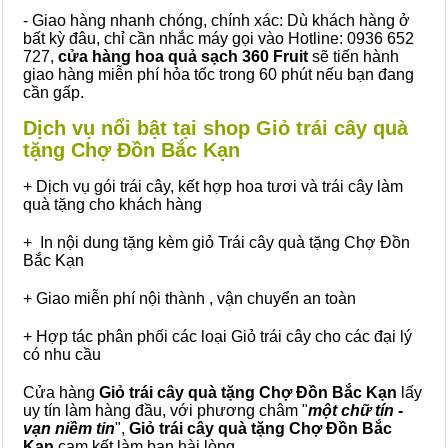
- Giao hàng nhanh chóng, chính xác: Dù khách hàng ở
bất kỳ đâu, chỉ cần nhắc máy gọi vào Hotline: 0936 652
727,
cửa hàng hoa quả sạch 360 Fruit
sẽ tiến hành
giao hàng miễn phí hỏa tốc trong 60 phút nếu bạn đang
cần gấp.
Dịch vụ nổi bật tại shop Giỏ trái cây quà
tặng Chợ Đồn Bắc Kạn
+ Dịch vụ gói trái cây, kết hợp hoa tươi và trái cây làm
quà tặng cho khách hàng
+ In nội dung tặng kèm giỏ Trái cây quà tặng Chợ Đồn
Bắc Kạn
+ Giao miễn phí nội thành , vận chuyển an toàn
+ Hợp tác phân phối các loại Giỏ trái cây cho các đại lý
có nhu cầu
Cửa hàng
Giỏ trái cây quà tặng Chợ Đồn Bắc Kạn
lấy
uy tín làm hàng đầu, với phương châm "
một chữ tín -
vạn niềm tin
",
Giỏ trái cây
quà tặng
Chợ Đồn Bắc
Kạn
cam kết làm bạn hài lòng.