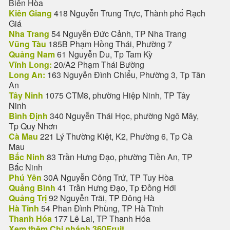
Biên Hòa
Kiên Giang
418 Nguyễn Trung Trực, Thành phố Rạch
Giá
Nha Trang
54 Nguyễn Đức Cảnh, TP Nha Trang
Vũng Tàu
185B Phạm Hồng Thái, Phường 7
Quảng Nam
61 Nguyễn Du, Tp Tam Kỳ
Vĩnh Long:
20/A2 Phạm Thái Bường
Long An:
163 Nguyễn Đình Chiểu, Phường 3, Tp Tân
An
Tây Ninh
1075 CTM8, phường Hiệp Ninh, TP Tây
Ninh
Bình Định
340 Nguyễn Thái Học, phường Ngô Mây,
Tp Quy Nhơn
Cà Mau
221 Lý Thường Kiệt, K2, Phường 6, Tp Cà
Mau
Bắc Ninh
83 Trần Hưng Đạo, phường Tiền An, TP
Bắc Ninh
Phú Yên
30A Nguyễn Công Trứ, TP Tuy Hòa
Quảng Bình
41 Trần Hưng Đạo, Tp Đồng Hới
Quảng Trị
92 Nguyễn Trãi, TP Đông Hà
Hà Tĩnh
54 Phan Đình Phùng, TP Hà Tĩnh
Thanh Hóa
177 Lê Lai, TP Thanh Hóa
Xem thêm Chi nhánh 360Fruit