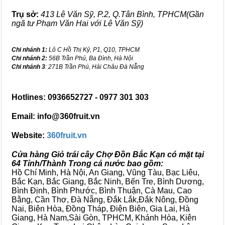
Trụ sở:
413 Lê Văn Sỹ, P.2, Q.Tân Bình, TPHCM(Gần
ngã tư Phạm Văn Hai với Lê Văn Sỹ)
Chi nhánh 1:
Lô C Hồ Thị Kỷ, P1, Q10, TPHCM
Chi nhánh 2:
56B Trần Phú, Ba Đình, Hà Nội
Chi nhánh 3
: 271B Trần Phú, Hải Châu Đà Nẵng
Hotlines: 0936652727 - 0977 301 303
Email: info@360fruit.vn
Website:
360fruit.vn
Cửa hàng Giỏ trái cây Chợ Đồn Bắc Kạn có mặt tại
64 Tỉnh/Thành Trong cả nước bao gồm:
Hồ Chí Minh, Hà Nội, An Giang, Vũng Tàu, Bạc Liêu,
Bắc Kạn, Bắc Giang, Bắc Ninh, Bến Tre, Bình Dương,
Bình Định, Bình Phước, Bình Thuận, Cà Mau, Cao
Bằng, Cần Thơ, Đà Nẵng, Đắk Lắk,Đắk Nông, Đồng
Nai, Biên Hòa, Đồng Tháp, Điện Biên, Gia Lai, Hà
Giang, Hà Nam,Sài Gòn, TPHCM, Khánh Hòa, Kiên