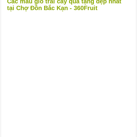
Các mẫu giỏ trái cây quà tặng đẹp nhất
tại Chợ Đồn Bắc Kạn - 360Fruit