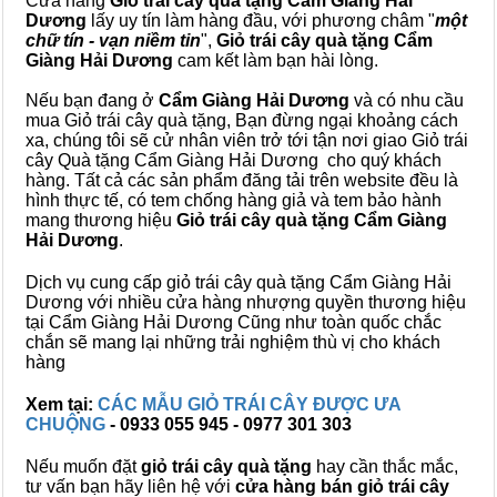
Cửa hàng
Giỏ trái cây quà tặng Cẩm Giàng Hải
Dương
lấy uy tín làm hàng đầu, với phương châm "
một
chữ tín - vạn niềm tin
",
Giỏ trái cây
quà tặng
Cẩm
Giàng Hải Dương
cam kết làm bạn hài lòng.
Nếu bạn đang ở
Cẩm Giàng Hải Dương
và có nhu cầu
mua Giỏ trái cây quà tặng, Bạn đừng ngại khoảng cách
xa, chúng tôi sẽ cử nhân viên trở tới tận nơi giao Giỏ trái
cây Quà tặng Cẩm Giàng Hải Dương cho quý khách
hàng. Tất cả các sản phẩm đăng tải trên website đều là
hình thực tế, có tem chống hàng giả và tem bảo hành
mang thương hiệu
Giỏ trái cây quà tặng Cẩm Giàng
Hải Dương
.
Dịch vụ cung cấp giỏ trái cây quà tặng Cẩm Giàng Hải
Dương với nhiều cửa hàng nhượng quyền thương hiệu
tại Cẩm Giàng Hải Dương Cũng như toàn quốc chắc
chắn sẽ mang lại những trải nghiệm thù vị cho khách
hàng
Xem tại:
CÁC MẪU GIỎ TRÁI CÂY ĐƯỢC ƯA
CHUỘNG
- 0933 055 945 - 0977 301 303
Nếu muốn đặt
giỏ trái cây quà tặng
hay cần thắc mắc,
tư vấn bạn hãy liên hệ với
cửa hàng bán
giỏ trái cây