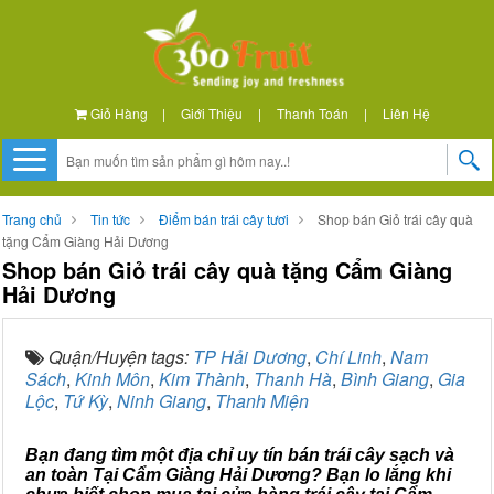
Giỏ Hàng
|
Giới Thiệu
|
Thanh Toán
|
Liên Hệ
Trang chủ
Tin tức
Điểm bán trái cây tươi
Shop bán Giỏ trái cây quà
tặng Cẩm Giàng Hải Dương
Shop bán Giỏ trái cây quà tặng Cẩm Giàng
Hải Dương
Quận/Huyện tags:
TP Hải Dương
,
Chí Linh
,
Nam
Sách
,
Kinh Môn
,
Kim Thành
,
Thanh Hà
,
Bình Giang
,
Gia
Lộc
,
Tứ Kỳ
,
Ninh Giang
,
Thanh Miện
Bạn đang tìm một địa chỉ uy tín bán trái cây sạch và
an toàn Tại Cẩm Giàng Hải Dương? Bạn lo lắng khi