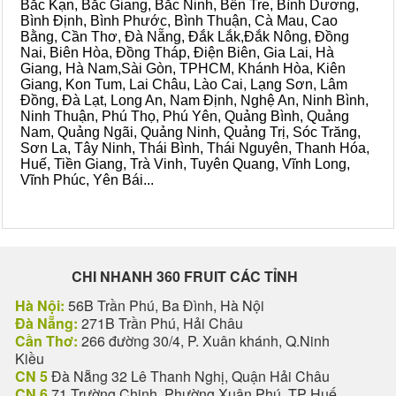
Bắc Kạn, Bắc Giang, Bắc Ninh, Bến Tre, Bình Dương,
Bình Định, Bình Phước, Bình Thuận, Cà Mau, Cao
Bằng, Cần Thơ, Đà Nẵng, Đắk Lắk,Đắk Nông, Đồng
Nai, Biên Hòa, Đồng Tháp, Điện Biên, Gia Lai, Hà
Giang, Hà Nam,Sài Gòn, TPHCM, Khánh Hòa, Kiên
Giang, Kon Tum, Lai Châu, Lào Cai, Lạng Sơn, Lâm
Đồng, Đà Lạt, Long An, Nam Định, Nghệ An, Ninh Bình,
Ninh Thuận, Phú Thọ, Phú Yên, Quảng Bình, Quảng
Nam, Quảng Ngãi, Quảng Ninh, Quảng Trị, Sóc Trăng,
Sơn La, Tây Ninh, Thái Bình, Thái Nguyên, Thanh Hóa,
Huế, Tiền Giang, Trà Vinh, Tuyên Quang, Vĩnh Long,
Vĩnh Phúc, Yên Bái...
CHI NHANH 360 FRUIT CÁC TỈNH
Hà Nội:
56B Trần Phú, Ba Đình, Hà Nội
Đà Nẵng:
271B Trần Phú, Hải Châu
Cần Thơ:
266 đường 30/4, P. Xuân khánh, Q.Ninh
Kiều
CN 5
Đà Nẵng 32 Lê Thanh Nghị, Quận Hải Châu
CN 6
71 Trường Chinh, Phường Xuân Phú, TP Huế