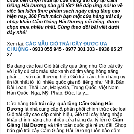
chưa biết chọn mua tại cửa hàng trái cây tại Cẩm
Giàng Hải Dương nào giá tốt? Để đáp ứng nỗi lo về
việc tìm kiếm thực phẩm sạch ngày càng tăng cao
hiện nay, 360 Fruit mách bạn một cửa hàng trái cây
nhập khẩu Cẩm Giàng Hải Dương nổi tiếng, được
chọn mua nhiều nhất. Cùng theo dõi bài viết dưới
đây nhé!
Xem tại:
CÁC MẪU GIỎ TRÁI CÂY ĐƯỢC ƯA
CHUỘNG
- 0933 055 945 - 0977 301 303 - 0936 65 27
27
Đa dạng các loại Giỏ trái cây quà tặng như Giỏ trái cây
với đầy đủ các màu sắc xanh đỏ tím vàng hồng trắng
phấn...... với các thương hiệu Giỏ trái cây chính hãng uy
tín tốt nhất tới từ nhiều quốc gia nổi tiếng như Nhật Bản,
Đài Loan, Thái Lan, Malyasia, Trung Quốc, Việt Nam,
Hàn Quốc, Nga, Mỹ, Pháp, Đức, Italy.....
Cửa hàng
Giỏ trái cây quà tặng Cẩm Giàng Hải
Dương
là nhà cung cấp & phân phối chính thức các loại
Giỏ trái cây cao cấp chính hiệu, Giỏ trái cây hàng nhập
khẩu chính hãng cho nhiều cửa hàng đại lý lớn ở
Cẩm
Giàng Hải Dương
và trên toàn quốc giá rẻ ưu đãi. Shop
bán giỏ trái cây Cẩm Giàng Hải Dương luôn bảo đảm