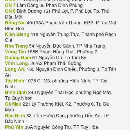
CN 7
Lâm Đồng 05 Phan Đình Phùng
CN 8
Bình Dương 151 Phú Lợi, P. Phú Lợi, Tp. Thủ
Dầu Một
Đồng Nai
40/198A Phạm Văn Thuận, KP.3, P.Tân Mai
Biên Hòa
Kiên Giang
418 Nguyễn Trung Trực, Thành phố Rạch
Giá
Nha Trang
54 Nguyễn Đức Cảnh, TP Nha Trang
Vũng Tàu
185B Phạm Hồng Thái, Phường 7
Quảng Nam
61 Nguyễn Du, Tp Tam Kỳ
Vĩnh Long:
20/A2 Phạm Thái Bường
Long An:
163 Nguyễn Đình Chiểu, Phường 3, Tp Tân
An
Tây Ninh
1075 CTM8, phường Hiệp Ninh, TP Tây
Ninh
Bình Định
340 Nguyễn Thái Học, phường Ngô Mây,
Tp Quy Nhơn
Cà Mau
221 Lý Thường Kiệt, K2, Phường 6, Tp Cà
Mau
Bắc Ninh
83 Trần Hưng Đạo, phường Tiền An, TP
Bắc Ninh
Phú Yên
30A Nguyễn Công Trứ, TP Tuy Hòa