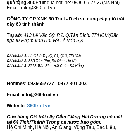
quà tặng
360Fruit
qua hotline: 0936 65 27 27(Ms.Nhi),
Email: info@360fruit.vn.
CÔNG TY CP XNK 30 Truit - Dịch vụ cung cấp giỏ trái
cây 63 tỉnh thành
Trụ sở:
413 Lê Văn Sỹ, P.2, Q.Tân Bình, TPHCM(Gần
ngã tư Phạm Văn Hai với Lê Văn Sỹ)
Chi nhánh 1:
Lô C Hồ Thị Kỷ, P1, Q10, TPHCM
Chi nhánh 2:
56B Trần Phú, Ba Đình, Hà Nội
Chi nhánh 3
: 271B Trần Phú, Hải Châu Đà Nẵng
Hotlines: 0936652727 - 0977 301 303
Email: info@360fruit.vn
Website:
360fruit.vn
Cửa hàng Giỏ trái cây Cẩm Giàng Hải Dương có mặt
tại 64 Tỉnh/Thành Trong cả nước bao gồm:
Hồ Chí Minh, Hà Nội, An Giang, Vũng Tàu, Bạc Liêu,