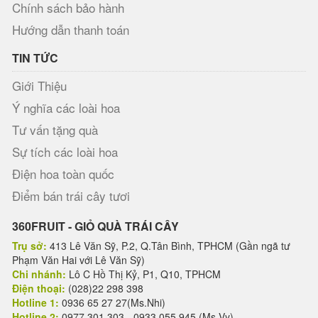
Chính sách bảo hành
Hướng dẫn thanh toán
TIN TỨC
Giới Thiệu
Ý nghĩa các loài hoa
Tư vấn tặng quà
Sự tích các loài hoa
Điện hoa toàn quốc
Điểm bán trái cây tươi
360FRUIT - GIỎ QUÀ TRÁI CÂY
Trụ sở:
413 Lê Văn Sỹ, P.2, Q.Tân Bình, TPHCM (Gần ngã tư
Phạm Văn Hai với Lê Văn Sỹ)
Chi nhánh:
Lô C Hồ Thị Kỷ, P1, Q10, TPHCM
Điện thoại:
(028)22 298 398
Hotline 1:
0936 65 27 27(Ms.Nhi)
Hotline 2:
0977 301 303 - 0933 055 945 (Ms.Vy)