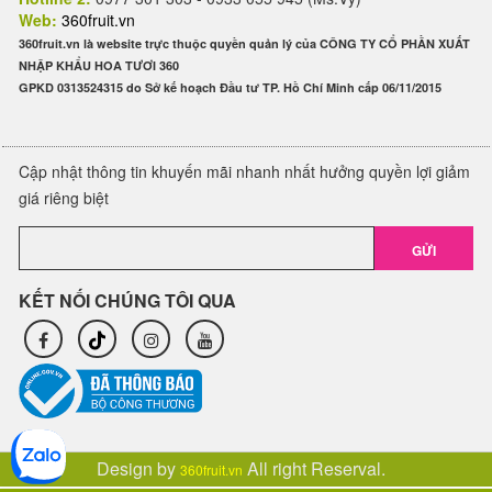
Web:
360fruit.vn
360fruit.vn là website trực thuộc quyền quản lý của CÔNG TY CỔ PHẦN XUẤT
NHẬP KHẨU HOA TƯƠI 360
GPKD 0313524315 do Sở kế hoạch Đầu tư TP. Hồ Chí Minh cấp 06/11/2015
Cập nhật thông tin khuyến mãi nhanh nhất hưởng quyền lợi giảm
giá riêng biệt
GỬI
KẾT NỐI CHÚNG TÔI QUA
Design by
All right Reserval.
360fruit.vn